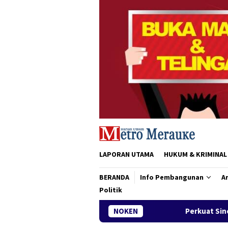
Loncat
ke
konten
LAPORAN UTAMA
HUKUM & KRIMINAL
BERANDA
Info Pembangunan
Ar
Politik
Perkuat Sinergi dan Motivasi Kepengur
NOKEN