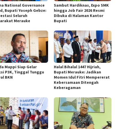
ma National Governance
Sambut Hardiknas, Expo SMK
d, Bupati Yoseph Gebze:
hingga Job Fair 2026 Resmi
restasi Seluruh
Dibuka di Halaman Kantor
arakat Merauke
Bupati
a Mappi Siap Gelar
Halal Bihalal 1447 Hijriah,
ksi P3K, Tinggal Tunggu
Bupati Merauke: Jadikan
al BKN
Momen Idul Fitri Mempererat
Kebersamaan Ditengah
Keberagaman