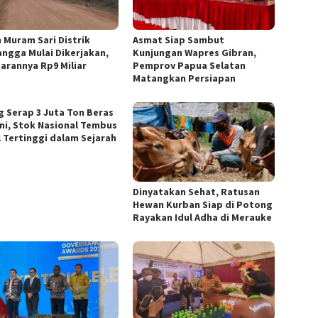
n Muram Sari Distrik
Asmat Siap Sambut
ngga Mulai Dikerjakan,
Kunjungan Wapres Gibran,
arannya Rp9 Miliar
Pemprov Papua Selatan
Matangkan Persiapan
g Serap 3 Juta Ton Beras
ni, Stok Nasional Tembus
l Tertinggi dalam Sejarah
Dinyatakan Sehat, Ratusan
Hewan Kurban Siap di Potong
Rayakan Idul Adha di Merauke