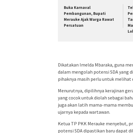
Buka Karnaval
Te
Pembangunan, Bupati
Pe
Merauke Ajak Warga Rawat
Ta
Persatuan
Ma
Lo
Dikatakan Imelda Mbaraka, guna m
dalam mengolah potensi SDA yang d
pihaknya masih perlu untuk melihat 
Menurutnya, dipilihnya kerajinan ge
yang cocok untuk diolah sebagai bah
juga akan latih mama-mama membua
ujarnya kepada wartawan.
Ketua TP PKK Merauke menyebut, 
potensi SDA dipastikan baru dapat d