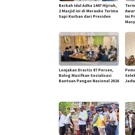
Berkah Idul Adha 1447 Hijriah,
Teri
2 Masjid ini di Merauke Terima
Awar
Sapi Kurban dari Presiden
Ini P
Masy
Lonjakan Drastis 87 Persen,
Pemd
Bulog Masifkan Sosialisasi
Sele
Bantuan Pangan Nasional 2026
Jadw