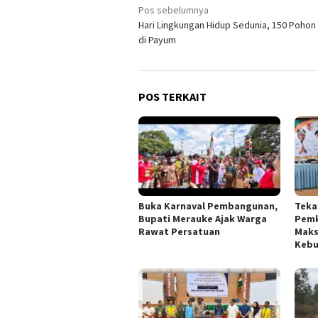
Navigasi
Pos sebelumnya
Hari Lingkungan Hidup Sedunia, 150 Pohon
pos
di Payum
POS TERKAIT
Buka Karnaval Pembangunan,
Tekan
Bupati Merauke Ajak Warga
Pemk
Rawat Persatuan
Maks
Kebu