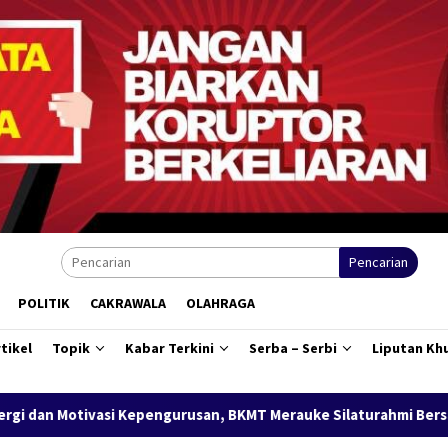
Pencarian
POLITIK
CAKRAWALA
OLAHRAGA
tikel
Topik
Kabar Terkini
Serba – Serbi
Liputan Kh
usan, BKMT Merauke Silaturahmi Bersama Wabup Fauzun Nihayah