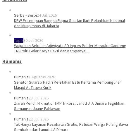
Serba - Serbi
24 Juli 2026
DPW Perempuan Bangsa Papua Selatan Ikuti Pelantikan Nasional
dan Muspimnas di Jakarta
Topik
30 Juli 2026
Wujudkan Sekolah Adiwiyata:SD Inpres Polder Merauke Gandeng
TNI-Polri Gelar Karya Bakti dan Kampanye…
Humanis
Humanis
1 Agustus 2026
Senator Sularso Hadiri Peletakan Batu Pertama Pembangunan
Masjid At-Taqwa Kurik
Humanis
28 Juli 2026
Ziarah Penuh Hikmat di TMP Trikora, Lanud J. A Dimara Teguhkan
Semangat Juang Pahlawan
Humanis
22 Juli 2026
Tak Hanya Layanan Kesehatan Gratis, Ratusan Warga Pulang Bawa
Sembako dari Lanud J.A Dimara