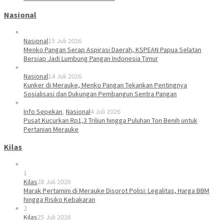
Nasional
Nasional
15 Juli 2026
Menko Pangan Serap Aspirasi Daerah, KSPEAN Papua Selatan
Bersiap Jadi Lumbung Pangan Indonesia Timur
Nasional
14 Juli 2026
Kunker di Merauke, Menko Pangan Tekankan Pentingnya
Sosialisasi dan Dukungan Pembangun Sentra Pangan
Info Sepekan
,
Nasional
4 Juli 2026
Pusat Kucurkan Rp1,3 Triliun hingga Puluhan Ton Benih untuk
Pertanian Merauke
Kilas
1
Kilas
28 Juli 2026
Marak Pertamini di Merauke Disorot Polisi: Legalitas, Harga BBM
hingga Risiko Kebakaran
2
Kilas
25 Juli 2026