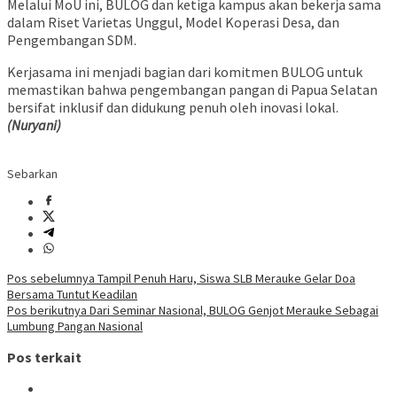
Melalui MoU ini, BULOG dan ketiga kampus akan bekerja sama
dalam Riset Varietas Unggul, Model Koperasi Desa, dan
Pengembangan SDM.
Kerjasama ini menjadi bagian dari komitmen BULOG untuk
memastikan bahwa pengembangan pangan di Papua Selatan
bersifat inklusif dan didukung penuh oleh inovasi lokal.
(Nuryani)
Sebarkan
Navigasi
Pos sebelumnya
Tampil Penuh Haru, Siswa SLB Merauke Gelar Doa
Bersama Tuntut Keadilan
pos
Pos berikutnya
Dari Seminar Nasional, BULOG Genjot Merauke Sebagai
Lumbung Pangan Nasional
Pos terkait