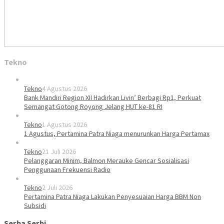
Tekno
Tekno
4 Agustus 2026
Bank Mandiri Region XII Hadirkan Livin’ Berbagi Rp1, Perkuat
Semangat Gotong Royong Jelang HUT ke-81 RI
Tekno
1 Agustus 2026
1 Agustus, Pertamina Patra Niaga menurunkan Harga Pertamax
Tekno
21 Juli 2026
Pelanggaran Minim, Balmon Merauke Gencar Sosialisasi
Penggunaan Frekuensi Radio
Tekno
2 Juli 2026
Pertamina Patra Niaga Lakukan Penyesuaian Harga BBM Non
Subsidi
Serba Serbi