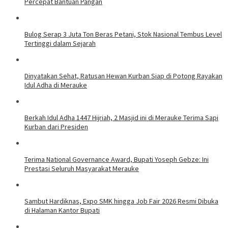
Percepat Bantuan Pangan
Bulog Serap 3 Juta Ton Beras Petani, Stok Nasional Tembus Level
Tertinggi dalam Sejarah
Dinyatakan Sehat, Ratusan Hewan Kurban Siap di Potong Rayakan
Idul Adha di Merauke
Berkah Idul Adha 1447 Hijriah, 2 Masjid ini di Merauke Terima Sapi
Kurban dari Presiden
Terima National Governance Award, Bupati Yoseph Gebze: Ini
Prestasi Seluruh Masyarakat Merauke
Sambut Hardiknas, Expo SMK hingga Job Fair 2026 Resmi Dibuka
di Halaman Kantor Bupati