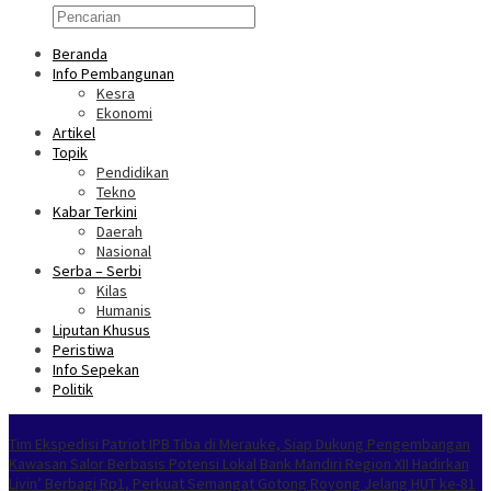
Beranda
Info Pembangunan
Kesra
Ekonomi
Artikel
Topik
Pendidikan
Tekno
Kabar Terkini
Daerah
Nasional
Serba – Serbi
Kilas
Humanis
Liputan Khusus
Peristiwa
Info Sepekan
Politik
NOKEN
Tim Ekspedisi Patriot IPB Tiba di Merauke, Siap Dukung Pengembangan
Kawasan Salor Berbasis Potensi Lokal
Bank Mandiri Region XII Hadirkan
Livin’ Berbagi Rp1, Perkuat Semangat Gotong Royong Jelang HUT ke-81