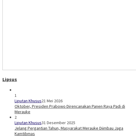
Lipsus
1
Liputan Khusus
21 Mei 2026
Oktober, Presiden Prabowo Direncanakan Panen Raya Padi di
Merauke
2
Liputan Khusus
31 Desember 2025
Jelang Pergantian Tahun, Masyarakat Merauke Diimbau Jaga
Kamtibmas