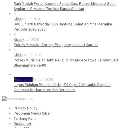
Raih Medali Perak Kapolda Papua Cup, Polres Merauke Gelar
Syukuran Bersama Tim Voli Papua Selatan
3
Kilas
18 Juli 2026
Dwi Juniarti Nahkodai Klub Jantung Sehat Animha Merauke
Periode 2026-2029
4
Kilas
9 Juli 2026
Polres Merauke Borong Penghargaan dari Kapolri
5
Kilas
20 Juni 2026
Polsek Kurik Gelar Bakti Religi di Masjid At-Taqwa Sambut Hari
Bhayangkara ke-80
Pendidikan
18 Juni 2026
Lepas Puluhan Peserta Didik, TK Yapis 2 Merauke Siapkan
Generasi Berkarakter dan Berakhlak
Privacy Policy
Pedoman Media Siber
Tentang Kami
Disclaimer