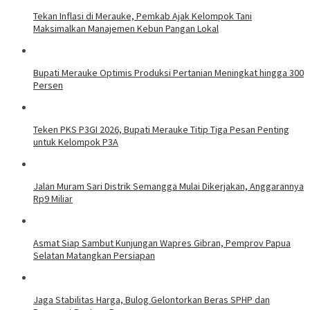
Tekan Inflasi di Merauke, Pemkab Ajak Kelompok Tani
Maksimalkan Manajemen Kebun Pangan Lokal
Bupati Merauke Optimis Produksi Pertanian Meningkat hingga 300
Persen
Teken PKS P3GI 2026, Bupati Merauke Titip Tiga Pesan Penting
untuk Kelompok P3A
Jalan Muram Sari Distrik Semangga Mulai Dikerjakan, Anggarannya
Rp9 Miliar
Asmat Siap Sambut Kunjungan Wapres Gibran, Pemprov Papua
Selatan Matangkan Persiapan
Jaga Stabilitas Harga, Bulog Gelontorkan Beras SPHP dan