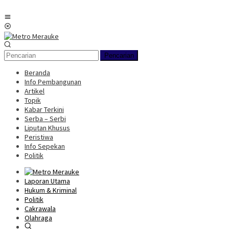
Loncat
ke
Menu
konten
Mobile
Pencarian
Beranda
Info Pembangunan
Artikel
Topik
Kabar Terkini
Serba – Serbi
Liputan Khusus
Peristiwa
Info Sepekan
Politik
Laporan Utama
Hukum & Kriminal
Politik
Cakrawala
Olahraga