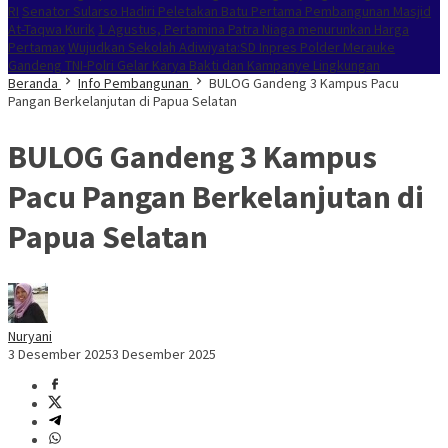
RI
Senator Sularso Hadiri Peletakan Batu Pertama Pembangunan Masjid
At-Taqwa Kurik
1 Agustus, Pertamina Patra Niaga menurunkan Harga
Pertamax
Wujudkan Sekolah Adiwiyata:SD Inpres Polder Merauke
Gandeng TNI-Polri Gelar Karya Bakti dan Kampanye Lingkungan
Beranda
Info Pembangunan
BULOG Gandeng 3 Kampus Pacu
Pangan Berkelanjutan di Papua Selatan
BULOG Gandeng 3 Kampus
Pacu Pangan Berkelanjutan di
Papua Selatan
Nuryani
3 Desember 2025
3 Desember 2025