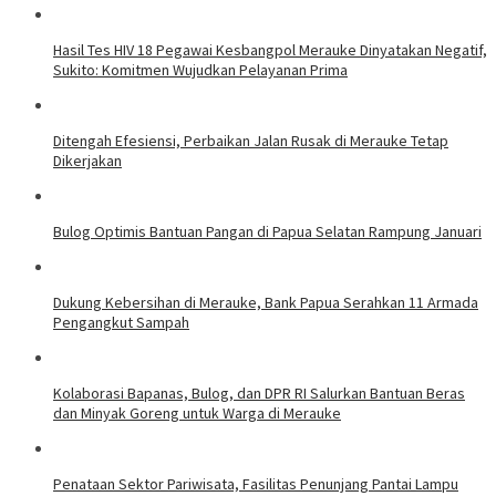
Hasil Tes HIV 18 Pegawai Kesbangpol Merauke Dinyatakan Negatif,
Sukito: Komitmen Wujudkan Pelayanan Prima
Ditengah Efesiensi, Perbaikan Jalan Rusak di Merauke Tetap
Dikerjakan
Bulog Optimis Bantuan Pangan di Papua Selatan Rampung Januari
​Dukung Kebersihan di Merauke, Bank Papua Serahkan 11 Armada
Pengangkut Sampah
​Kolaborasi Bapanas, Bulog, dan DPR RI Salurkan Bantuan Beras
dan Minyak Goreng untuk Warga di Merauke
Penataan Sektor Pariwisata, Fasilitas Penunjang Pantai Lampu