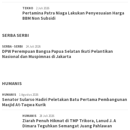
TEKNO
2 Juli 2026
Pertamina Patra Niaga Lakukan Penyesuaian Harga
BBM Non Subsidi
SERBA SERBI
SERBA - SERBI
24 Juli 2026
DPW Perempuan Bangsa Papua Selatan Ikuti Pelantikan
TOPIK
30 Juli 2026
Nasional dan Muspimnas di Jakarta
Wujudkan Sekolah Adiwiyata:SD Inpres Polder Merauke
Gandeng TNI-Polri Gelar Karya Bakti dan Kampanye…
HUMANIS
HUMANIS
1 Agustus 2026
Senator Sularso Hadiri Peletakan Batu Pertama Pembangunan
Masjid At-Taqwa Kurik
HUMANIS
28 Juli 2026
Ziarah Penuh Hikmat di TMP Trikora, Lanud J. A
Dimara Teguhkan Semangat Juang Pahlawan