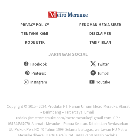
PRIVACY POLICY
PEDOMAN MEDIA SIBER
TENTANG KAMI
DISCLAIMER
KODE ETIK
TARIF IKLAN
JARINGAN SOCIAL
Facebook
Twitter
Pinterest
Tumblr
Instagram
Youtube
Copyright © 2015 - 2024. Produksi PT. Harian Umum Metro Merauke. Akurat
– Berimbang – Terpercaya. Email :
redaksi@metromerauke.com/metromerauke@gmail.com. CP :
081344567070. Alamat : Merauke – Papua Selatan. Diterbitkan Berdasarkan
UU Pokok Pers NO 40 Tahun 1999. Selama bertugas, wartawan HU Metro
Merauke dibekali Kartu Pers/Surat Tugas yang masih berlaku.