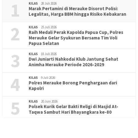
1
KILAS
28 Juli 2026
Marak Pertamini di Merauke Disorot Polisi:
Legalitas, Harga BBM hingga Risiko Kebakaran
2
KILAS
25 Juli 2026
Raih Medali Perak Kapolda Papua Cup, Polres
Merauke Gelar Syukuran Bersama Tim Voli
Papua Selatan
3
KILAS
18 Juli 2026
Dwi Juniarti Nahkodai Klub Jantung Sehat
Animha Merauke Periode 2026-2029
4
KILAS
9 Juli 2026
Polres Merauke Borong Penghargaan dari
Kapolri
5
KILAS
20 Juni 2026
Polsek Kurik Gelar Bakti Religi di Masjid At-
PENDIDIKAN
18 Juni 2026
Taqwa Sambut Hari Bhayangkara ke-80
Lepas Puluhan Peserta Didik, TK Yapis 2 Merauke Siapkan
Generasi Berkarakter dan Berakhlak