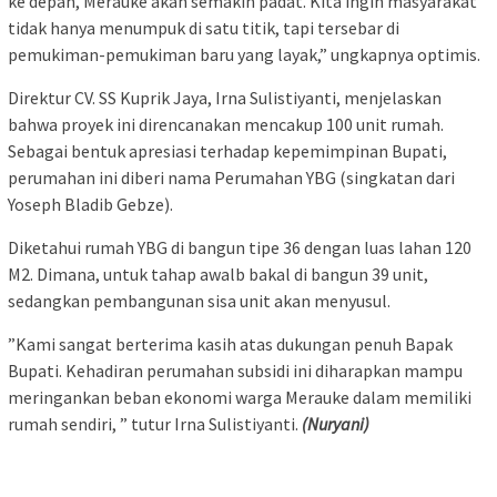
ke depan, Merauke akan semakin padat. Kita ingin masyarakat
tidak hanya menumpuk di satu titik, tapi tersebar di
pemukiman-pemukiman baru yang layak,” ungkapnya optimis.
​Direktur CV. SS Kuprik Jaya, Irna Sulistiyanti, menjelaskan
bahwa proyek ini direncanakan mencakup 100 unit rumah.
Sebagai bentuk apresiasi terhadap kepemimpinan Bupati,
perumahan ini diberi nama Perumahan YBG (singkatan dari
Yoseph Bladib Gebze).
Diketahui rumah YBG di bangun tipe 36 dengan luas lahan 120
M2. Dimana, untuk tahap awalb bakal di bangun 39 unit,
sedangkan pembangunan sisa unit akan menyusul.
​”Kami sangat berterima kasih atas dukungan penuh Bapak
Bupati. Kehadiran perumahan subsidi ini diharapkan mampu
meringankan beban ekonomi warga Merauke dalam memiliki
rumah sendiri, ” tutur Irna Sulistiyanti.
(Nuryani)