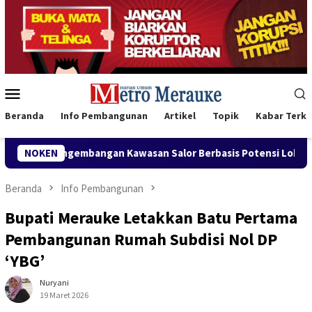
Loncat
ke
konten
Menu
Mobile
Beranda
Info Pembangunan
Artikel
Topik
Kabar Terki
ngan Kawasan Salor Berbasis Potensi Lokal
NOKEN
Bank Mandiri
Beranda
Info Pembangunan
Bupati Merauke Letakkan Batu Pertama
Pembangunan Rumah Subdisi Nol DP
‘YBG’
Nuryani
19 Maret 2026