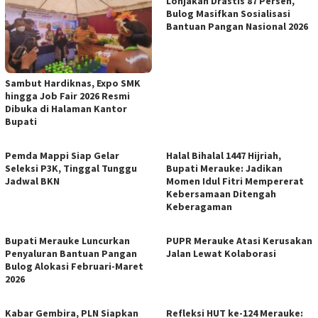
Lonjakan Drastis 87 Persen,
Bulog Masifkan Sosialisasi
Bantuan Pangan Nasional 2026
Sambut Hardiknas, Expo SMK
hingga Job Fair 2026 Resmi
Dibuka di Halaman Kantor
Bupati
Pemda Mappi Siap Gelar
Halal Bihalal 1447 Hijriah,
Seleksi P3K, Tinggal Tunggu
Bupati Merauke: Jadikan
Jadwal BKN
Momen Idul Fitri Mempererat
Kebersamaan Ditengah
Keberagaman
Bupati Merauke Luncurkan
PUPR Merauke Atasi Kerusakan
Penyaluran Bantuan Pangan
Jalan Lewat Kolaborasi
Bulog Alokasi Februari-Maret
2026
Kabar Gembira, PLN Siapkan
Refleksi HUT ke-124 Merauke: