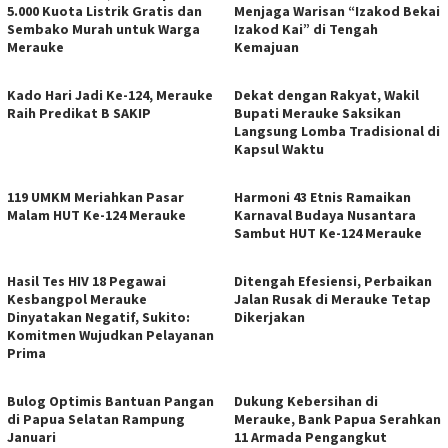
5.000 Kuota Listrik Gratis dan
Menjaga Warisan “Izakod Bekai
Sembako Murah untuk Warga
Izakod Kai” di Tengah
Merauke
Kemajuan
Kado Hari Jadi Ke-124, Merauke
Dekat dengan Rakyat, Wakil
Raih Predikat B SAKIP
Bupati Merauke Saksikan
Langsung Lomba Tradisional di
Kapsul Waktu
119 UMKM Meriahkan Pasar
Harmoni 43 Etnis Ramaikan
Malam HUT Ke-124 Merauke
Karnaval Budaya Nusantara
Sambut HUT Ke-124 Merauke
Hasil Tes HIV 18 Pegawai
Ditengah Efesiensi, Perbaikan
Kesbangpol Merauke
Jalan Rusak di Merauke Tetap
Dinyatakan Negatif, Sukito:
Dikerjakan
Komitmen Wujudkan Pelayanan
Prima
Bulog Optimis Bantuan Pangan
​Dukung Kebersihan di
di Papua Selatan Rampung
Merauke, Bank Papua Serahkan
Januari
11 Armada Pengangkut