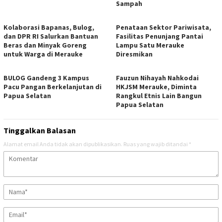
Sampah
​Kolaborasi Bapanas, Bulog,
Penataan Sektor Pariwisata,
dan DPR RI Salurkan Bantuan
Fasilitas Penunjang Pantai
Beras dan Minyak Goreng
Lampu Satu Merauke
untuk Warga di Merauke
Diresmikan
BULOG Gandeng 3 Kampus
Fauzun Nihayah Nahkodai
Pacu Pangan Berkelanjutan di
HKJSM Merauke, Diminta
Papua Selatan
Rangkul Etnis Lain Bangun
Papua Selatan
Tinggalkan Balasan
Alamat email Anda tidak akan dipublikasikan.
Ruas yang wajib ditandai
*