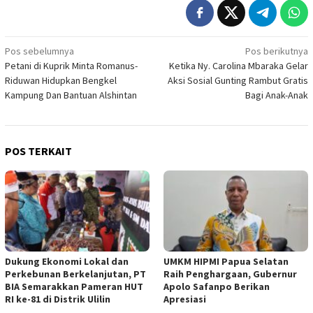
Navigasi
Pos sebelumnya
Pos berikutnya
Petani di Kuprik Minta Romanus-
Ketika Ny. Carolina Mbaraka Gelar
pos
Riduwan Hidupkan Bengkel
Aksi Sosial Gunting Rambut Gratis
Kampung Dan Bantuan Alshintan
Bagi Anak-Anak
POS TERKAIT
Dukung Ekonomi Lokal dan
UMKM HIPMI Papua Selatan
Perkebunan Berkelanjutan, PT
Raih Penghargaan, Gubernur
BIA Semarakkan Pameran HUT
Apolo Safanpo Berikan
RI ke-81 di Distrik Ulilin
Apresiasi