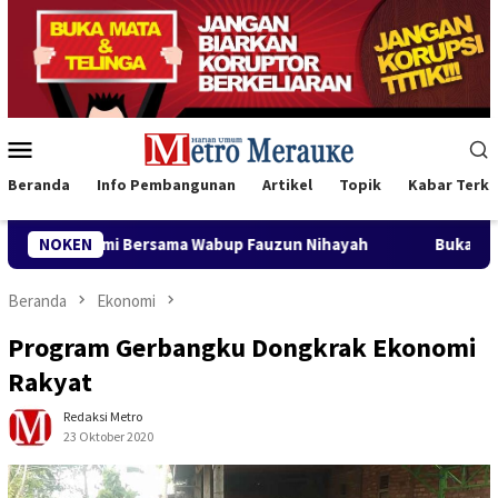
Loncat
ke
konten
Menu
Mobile
Beranda
Info Pembangunan
Artikel
Topik
Kabar Terki
up Fauzun Nihayah
NOKEN
Buka Karnaval Pembangunan, Bupati 
Beranda
Ekonomi
Program Gerbangku Dongkrak Ekonomi
Rakyat
Redaksi Metro
23 Oktober 2020