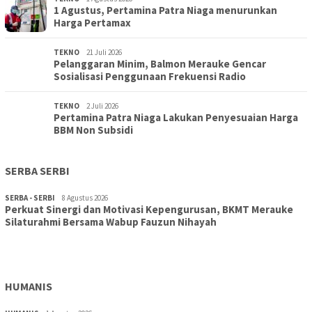
1 Agustus, Pertamina Patra Niaga menurunkan
Harga Pertamax
TEKNO
21 Juli 2026
Pelanggaran Minim, Balmon Merauke Gencar
Sosialisasi Penggunaan Frekuensi Radio
TEKNO
2 Juli 2026
Pertamina Patra Niaga Lakukan Penyesuaian Harga
BBM Non Subsidi
SERBA SERBI
SERBA - SERBI
8 Agustus 2026
Perkuat Sinergi dan Motivasi Kepengurusan, BKMT Merauke
TOPIK
30 Juli 2026
Silaturahmi Bersama Wabup Fauzun Nihayah
Wujudkan Sekolah Adiwiyata:SD Inpres Polder Merauke
Gandeng TNI-Polri Gelar Karya Bakti dan Kampanye…
HUMANIS