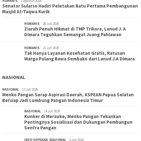
HUMANIS
1 Agustus 2026
Senator Sularso Hadiri Peletakan Batu Pertama Pembangunan
Masjid At-Taqwa Kurik
HUMANIS
28 Juli 2026
Ziarah Penuh Hikmat di TMP Trikora, Lanud J. A
Dimara Teguhkan Semangat Juang Pahlawan
HUMANIS
22 Juli 2026
Tak Hanya Layanan Kesehatan Gratis, Ratusan
Warga Pulang Bawa Sembako dari Lanud J.A Dimara
NASIONAL
NASIONAL
15 Juli 2026
Menko Pangan Serap Aspirasi Daerah, KSPEAN Papua Selatan
Bersiap Jadi Lumbung Pangan Indonesia Timur
NASIONAL
14 Juli 2026
Kunker di Merauke, Menko Pangan Tekankan
Pentingnya Sosialisasi dan Dukungan Pembangun
Sentra Pangan
INFO SEPEKAN
,
NASIONAL
4 Juli 2026