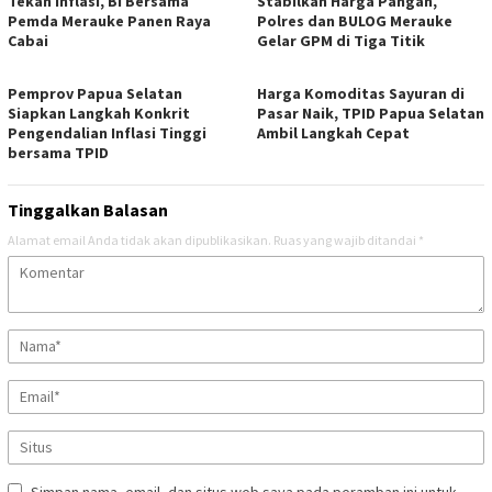
Tekan Inflasi, BI Bersama
Stabilkan Harga Pangan,
Pemda Merauke Panen Raya
Polres dan BULOG Merauke
Cabai
Gelar GPM di Tiga Titik
Pemprov Papua Selatan
Harga Komoditas Sayuran di
Siapkan Langkah Konkrit
Pasar Naik, TPID Papua Selatan
Pengendalian Inflasi Tinggi
Ambil Langkah Cepat
bersama TPID
Tinggalkan Balasan
Alamat email Anda tidak akan dipublikasikan.
Ruas yang wajib ditandai
*
Simpan nama, email, dan situs web saya pada peramban ini untuk