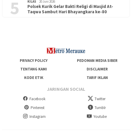
5
KILAS
20 Juni 2026
Polsek Kurik Gelar Bakti Religi di Masjid At-
PENDIDIKAN
18 Juni 2026
Taqwa Sambut Hari Bhayangkara ke-80
Lepas Puluhan Peserta Didik, TK Yapis 2 Merauke Siapkan
Generasi Berkarakter dan Berakhlak
PRIVACY POLICY
PEDOMAN MEDIA SIBER
TENTANG KAMI
DISCLAIMER
KODE ETIK
TARIF IKLAN
JARINGAN SOCIAL
Facebook
Twitter
Pinterest
Tumblr
Instagram
Youtube