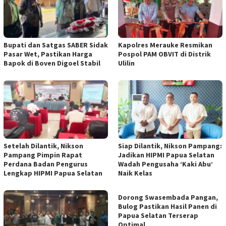
Bupati dan Satgas SABER Sidak
Kapolres Merauke Resmikan
Pasar Wet, Pastikan Harga
Pospol PAM OBVIT di Distrik
Bapok di Boven Digoel Stabil
Ulilin
Setelah Dilantik, Nikson
Siap Dilantik, Nikson Pampang:
Pampang Pimpin Rapat
Jadikan HIPMI Papua Selatan
Perdana Badan Pengurus
Wadah Pengusaha ‘Kaki Abu’
Lengkap HIPMI Papua Selatan
Naik Kelas
Dorong Swasembada Pangan,
Bulog Pastikan Hasil Panen di
Papua Selatan Terserap
Optimal