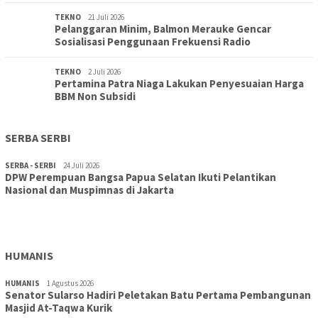
TEKNO
21 Juli 2026
Pelanggaran Minim, Balmon Merauke Gencar
Sosialisasi Penggunaan Frekuensi Radio
TEKNO
2 Juli 2026
Pertamina Patra Niaga Lakukan Penyesuaian Harga
BBM Non Subsidi
SERBA SERBI
SERBA - SERBI
24 Juli 2026
DPW Perempuan Bangsa Papua Selatan Ikuti Pelantikan
TOPIK
30 Juli 2026
Nasional dan Muspimnas di Jakarta
Wujudkan Sekolah Adiwiyata:SD Inpres Polder Merauke
Gandeng TNI-Polri Gelar Karya Bakti dan Kampanye…
HUMANIS
HUMANIS
1 Agustus 2026
Senator Sularso Hadiri Peletakan Batu Pertama Pembangunan
Masjid At-Taqwa Kurik