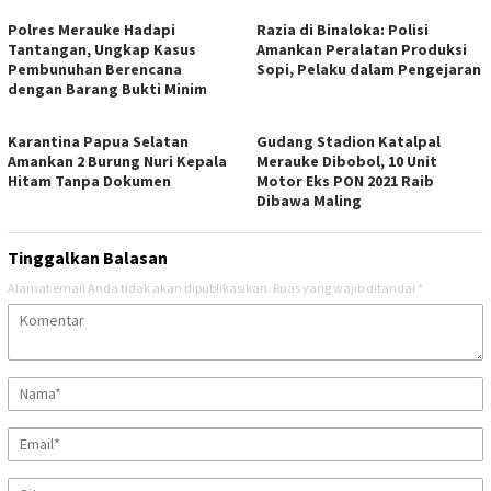
Polres Merauke Hadapi
Razia di Binaloka: Polisi
Tantangan, Ungkap Kasus
Amankan Peralatan Produksi
Pembunuhan Berencana
Sopi, Pelaku dalam Pengejaran
dengan Barang Bukti Minim
Karantina Papua Selatan
Gudang Stadion Katalpal
Amankan 2 Burung Nuri Kepala
Merauke Dibobol, 10 Unit
Hitam Tanpa Dokumen
Motor Eks PON 2021 Raib
Dibawa Maling
Tinggalkan Balasan
Alamat email Anda tidak akan dipublikasikan.
Ruas yang wajib ditandai
*