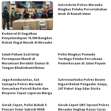
Satreskrim Polres Merauke
Ringkus Pelaku Persetubuhan
Anak di Bawah Umur
​Kodaeral XI Gagalkan
Penyelundupan 75.500 Bungkus
Rokok Ilegal Masuk di Merauke
Salah Paham Soal Intip
Polisi Ringkus Pemuda
Perempuan Mandi di
Terduga Pelaku Percobaan
Muramsari Berakhir Damai di
Pemerkosaan di Jalan Payum
Tangan Bhabinkamtibmas
Jaga Kondusivitas, Sat
Satresnarkoba Polres Boven
Samapta Polres Merauke
Digoel Bekuk Pengedar Ganja,
Gencarkan Patroli Rutin dan
147 Paket Siap Edar Disita
Respons Cepat Laporan Warga
Gerak Cepat, Polisi Bekuk 5
Gerak Cepat URC Opsnal Polres
Pencuri Solar Subsidi Milik
Merauke Ungkap Kasus Curas