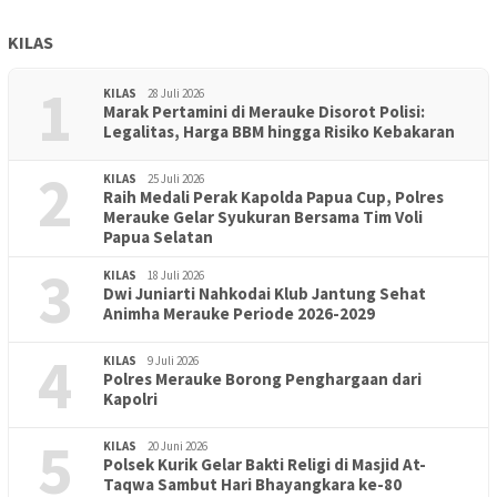
KILAS
1
KILAS
28 Juli 2026
Marak Pertamini di Merauke Disorot Polisi:
Legalitas, Harga BBM hingga Risiko Kebakaran
2
KILAS
25 Juli 2026
Raih Medali Perak Kapolda Papua Cup, Polres
Merauke Gelar Syukuran Bersama Tim Voli
Papua Selatan
3
KILAS
18 Juli 2026
Dwi Juniarti Nahkodai Klub Jantung Sehat
Animha Merauke Periode 2026-2029
4
KILAS
9 Juli 2026
Polres Merauke Borong Penghargaan dari
Kapolri
5
KILAS
20 Juni 2026
Polsek Kurik Gelar Bakti Religi di Masjid At-
PENDIDIKAN
18 Juni 2026
Taqwa Sambut Hari Bhayangkara ke-80
Lepas Puluhan Peserta Didik, TK Yapis 2 Merauke Siapkan