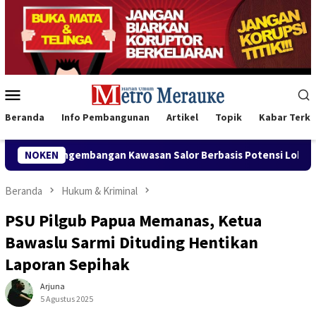
Loncat
ke
konten
Menu
Mobile
Beranda
Info Pembangunan
Artikel
Topik
Kabar Terki
embangan Kawasan Salor Berbasis Potensi Lokal
NOKEN
Bank Mand
Beranda
Hukum & Kriminal
PSU Pilgub Papua Memanas, Ketua
Bawaslu Sarmi Dituding Hentikan
Laporan Sepihak
Arjuna
5 Agustus 2025