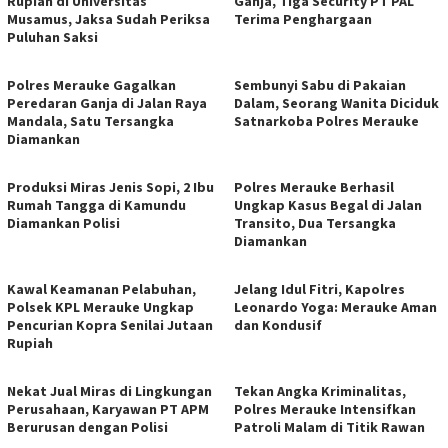
Rupiah di Universitas
Ganja, Tiga Security PT PAL
Musamus, Jaksa Sudah Periksa
Terima Penghargaan
Puluhan Saksi
​Polres Merauke Gagalkan
Sembunyi Sabu di Pakaian
Peredaran Ganja di Jalan Raya
Dalam, Seorang Wanita Diciduk
Mandala, Satu Tersangka
Satnarkoba Polres Merauke
Diamankan
Produksi Miras Jenis Sopi, 2 Ibu
Polres Merauke Berhasil
Rumah Tangga di Kamundu
Ungkap Kasus Begal di Jalan
Diamankan Polisi
Transito, Dua Tersangka
Diamankan
Kawal Keamanan Pelabuhan,
Jelang Idul Fitri, Kapolres
Polsek KPL Merauke Ungkap
Leonardo Yoga: Merauke Aman
Pencurian Kopra Senilai Jutaan
dan Kondusif
Rupiah
Nekat Jual Miras di Lingkungan
Tekan Angka Kriminalitas,
Perusahaan, Karyawan PT APM
Polres Merauke Intensifkan
Berurusan dengan Polisi
Patroli Malam di Titik Rawan