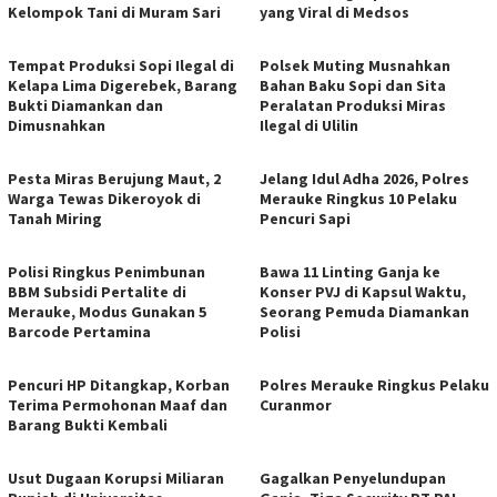
Kelompok Tani di Muram Sari
yang Viral di Medsos
Tempat Produksi Sopi Ilegal di
Polsek Muting Musnahkan
Kelapa Lima Digerebek, Barang
Bahan Baku Sopi dan Sita
Bukti Diamankan dan
Peralatan Produksi Miras
Dimusnahkan
Ilegal di Ulilin
Pesta Miras Berujung Maut, 2
Jelang Idul Adha 2026, Polres
Warga Tewas Dikeroyok di
Merauke Ringkus 10 Pelaku
Tanah Miring
Pencuri Sapi
Polisi Ringkus Penimbunan
Bawa 11 Linting Ganja ke
BBM Subsidi Pertalite di
Konser PVJ di Kapsul Waktu,
Merauke, Modus Gunakan 5
Seorang Pemuda Diamankan
Barcode Pertamina
Polisi
Pencuri HP Ditangkap, Korban
Polres Merauke Ringkus Pelaku
Terima Permohonan Maaf dan
Curanmor
Barang Bukti Kembali
Usut Dugaan Korupsi Miliaran
Gagalkan Penyelundupan