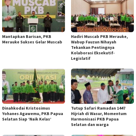
Mantapkan Barisan, PKB
Hadiri Muscab PKB Merauke,
Merauke Sukses Gelar Muscab
Wabup Fauzun Nihayah
Tekankan Pentingnya
Kolaborasi Eksekutif-
Legislatif
Dinahkodai Kristosimus
Tutup Safari Ramadan 1447
Yohanes Agawemu, PKB Papua
Hijriah di Wasur, Momentum
Selatan Siap ‘Naik Kelas’
Harmonisasi PKB Papua
Selatan dan warga