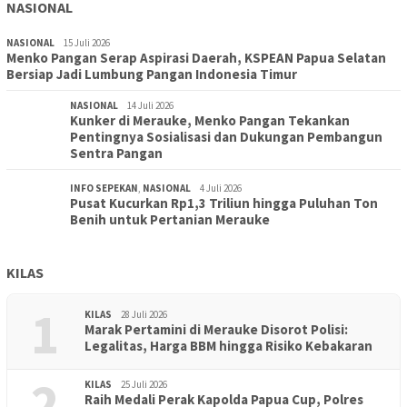
NASIONAL
NASIONAL
15 Juli 2026
Menko Pangan Serap Aspirasi Daerah, KSPEAN Papua Selatan
Bersiap Jadi Lumbung Pangan Indonesia Timur
NASIONAL
14 Juli 2026
Kunker di Merauke, Menko Pangan Tekankan
Pentingnya Sosialisasi dan Dukungan Pembangun
Sentra Pangan
INFO SEPEKAN
,
NASIONAL
4 Juli 2026
Pusat Kucurkan Rp1,3 Triliun hingga Puluhan Ton
Benih untuk Pertanian Merauke
KILAS
1
KILAS
28 Juli 2026
Marak Pertamini di Merauke Disorot Polisi:
Legalitas, Harga BBM hingga Risiko Kebakaran
2
KILAS
25 Juli 2026
Raih Medali Perak Kapolda Papua Cup, Polres