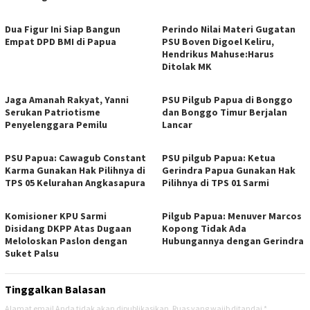
Dua Figur Ini Siap Bangun
Perindo Nilai Materi Gugatan
Empat DPD BMI di Papua
PSU Boven Digoel Keliru,
Hendrikus Mahuse:Harus
Ditolak MK
Jaga Amanah Rakyat, Yanni
PSU Pilgub Papua di Bonggo
Serukan Patriotisme
dan Bonggo Timur Berjalan
Penyelenggara Pemilu
Lancar
PSU Papua: Cawagub Constant
PSU pilgub Papua: Ketua
Karma Gunakan Hak Pilihnya di
Gerindra Papua Gunakan Hak
TPS 05 Kelurahan Angkasapura
Pilihnya di TPS 01 Sarmi
Komisioner KPU Sarmi
Pilgub Papua: Menuver Marcos
Disidang DKPP Atas Dugaan
Kopong Tidak Ada
Meloloskan Paslon dengan
Hubungannya dengan Gerindra
Suket Palsu
Tinggalkan Balasan
Alamat email Anda tidak akan dipublikasikan.
Ruas yang wajib ditandai
*