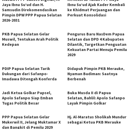
Jaya Ibnu Su’ud dan H.
Ibnu Su’ud Ajak Kader Kembali
Samsudin Direkomendasikan
ke Khidmat Perjuangan dan
Pimpin DPW PPP Papua Selatan
Perkuat Konsolidasi
2026-2031
PKB Papua Selatan Gelar
Pengurus Baru NasDem Papua
Muswil, Tentukan Arah Politik
Selatan dan DPD 4 Kabupaten
Kedepan
Dilantik, Targetkan Penguatan
Kekuatan Partai Menuju Pemilu
2029
PDIP Papua Selatan Tarik
Didapuk Pimpin PKB Merauke,
Dukungan dari Safanpo-
Nyaman Budiman: Saatnya
Imadawa Ditengah Konferda
Berbenah
Jadi Ketua Golkar Papsel,
Buka Musda II di Papua
Apolo Safanpo Siap Emban
Selatan, Bahlil: Apolo Safanpo
Tugas Politik Besar
Layak Pimpin Golkar
PPP Papua Selatan Gelar
Hj. Al-Maratus Sholikah Mundur
Mukerwil II, Jelang Muktamar X
sebagai Ketua PKB Merauke
dan Bangkit di Pemilu 2029