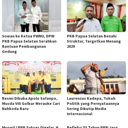
Sowan ke Ketua PWNU, DPW
PKB Papua Selatan Benahi
PKB Papua Selatan Serahkan
Struktur, Targetkan Menang
Bantuan Pembangunan
2029
Gedung
Resmi Dibuka Apolo Safanpo,
Laurenzus Kadepa, Tokoh
Musda VIII Golkar Merauke Cari
Politik yang Pernyataannya
Nahkoda Baru
Sering Dikutip Media
Internasional
Muswil I PPP Sukses Digelar, H.
Refleksi 53 Tahun PPP:Jaya