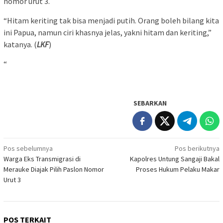
nomor urut 3.
“Hitam keriting tak bisa menjadi putih. Orang boleh bilang kita
ini Papua, namun ciri khasnya jelas, yakni hitam dan keriting,”
katanya. (
LKF
)
“
SEBARKAN
Navigasi
Pos sebelumnya
Pos berikutnya
Warga Eks Transmigrasi di
Kapolres Untung Sangaji Bakal
pos
Merauke Diajak Pilih Paslon Nomor
Proses Hukum Pelaku Makar
Urut 3
POS TERKAIT