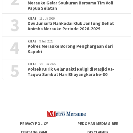
Merauke Gelar Syukuran Bersama Tim Voli
Papua Selatan
3
KILAS
18 Juli 2026
Dwi Juniarti Nahkodai Klub Jantung Sehat
Animha Merauke Periode 2026-2029
4
KILAS
9 Juli 2026
Polres Merauke Borong Penghargaan dari
Kapolri
5
KILAS
20 Juni 2026
Polsek Kurik Gelar Bakti Religi di Masjid At-
PENDIDIKAN
18 Juni 2026
Taqwa Sambut Hari Bhayangkara ke-80
Lepas Puluhan Peserta Didik, TK Yapis 2 Merauke Siapkan
Generasi Berkarakter dan Berakhlak
PRIVACY POLICY
PEDOMAN MEDIA SIBER
TENTANG KAMI
DISCLAIMER