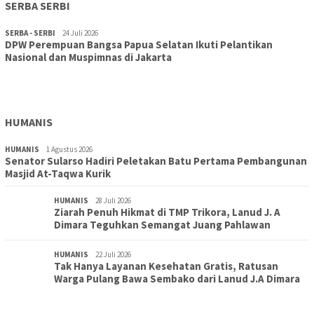
SERBA SERBI
SERBA - SERBI
24 Juli 2026
DPW Perempuan Bangsa Papua Selatan Ikuti Pelantikan
TOPIK
30 Juli 2026
Nasional dan Muspimnas di Jakarta
Wujudkan Sekolah Adiwiyata:SD Inpres Polder Merauke
Gandeng TNI-Polri Gelar Karya Bakti dan Kampanye…
HUMANIS
HUMANIS
1 Agustus 2026
Senator Sularso Hadiri Peletakan Batu Pertama Pembangunan
Masjid At-Taqwa Kurik
HUMANIS
28 Juli 2026
Ziarah Penuh Hikmat di TMP Trikora, Lanud J. A
Dimara Teguhkan Semangat Juang Pahlawan
HUMANIS
22 Juli 2026
Tak Hanya Layanan Kesehatan Gratis, Ratusan
Warga Pulang Bawa Sembako dari Lanud J.A Dimara