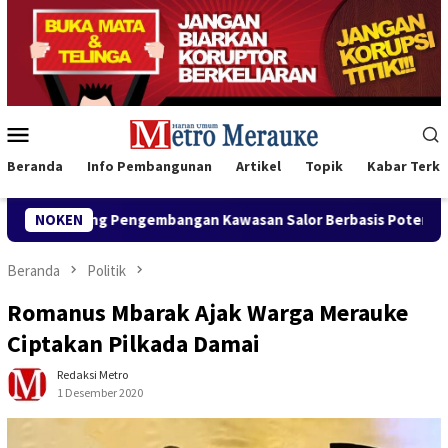
Loncat
ke
konten
Menu
Mobile
Beranda
Info Pembangunan
Artikel
Topik
Kabar Terki
ung Pengembangan Kawasan Salor Berbasis Potensi Lokal
NOKEN
B
Beranda
Politik
Romanus Mbarak Ajak Warga Merauke
Ciptakan Pilkada Damai
Redaksi Metro
1 Desember 2020