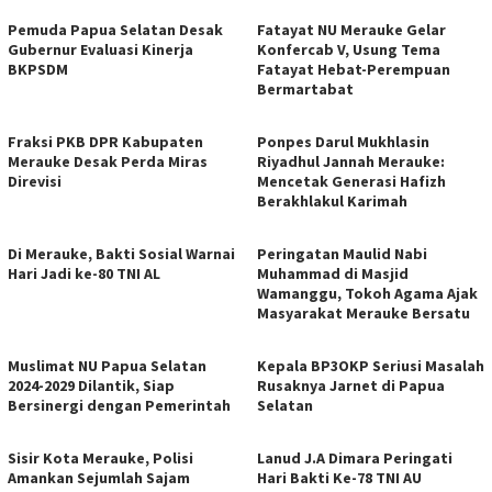
Pemuda Papua Selatan Desak
Fatayat NU Merauke Gelar
Gubernur Evaluasi Kinerja
Konfercab V, Usung Tema
BKPSDM
Fatayat Hebat-Perempuan
Bermartabat
Fraksi PKB DPR Kabupaten
Ponpes Darul Mukhlasin
Merauke Desak Perda Miras
Riyadhul Jannah Merauke:
Direvisi
Mencetak Generasi Hafizh
Berakhlakul Karimah
Di Merauke, Bakti Sosial Warnai
Peringatan Maulid Nabi
Hari Jadi ke-80 TNI AL
Muhammad di Masjid
Wamanggu, Tokoh Agama Ajak
Masyarakat Merauke Bersatu
Muslimat NU Papua Selatan
Kepala BP3OKP Seriusi Masalah
2024-2029 Dilantik, Siap
Rusaknya Jarnet di Papua
Bersinergi dengan Pemerintah
Selatan
Sisir Kota Merauke, Polisi
Lanud J.A Dimara Peringati
Amankan Sejumlah Sajam
Hari Bakti Ke-78 TNI AU