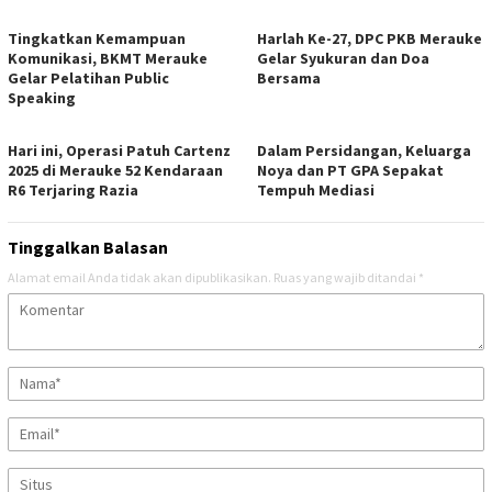
Tingkatkan Kemampuan
Harlah Ke-27, DPC PKB Merauke
Komunikasi, BKMT Merauke
Gelar Syukuran dan Doa
Gelar Pelatihan Public
Bersama
Speaking
Hari ini, Operasi Patuh Cartenz
Dalam Persidangan, Keluarga
2025 di Merauke 52 Kendaraan
Noya dan PT GPA Sepakat
R6 Terjaring Razia
Tempuh Mediasi
Tinggalkan Balasan
Alamat email Anda tidak akan dipublikasikan.
Ruas yang wajib ditandai
*