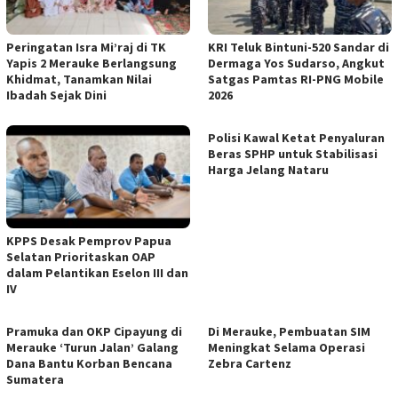
Peringatan Isra Mi’raj di TK
KRI Teluk Bintuni-520 Sandar di
Yapis 2 Merauke Berlangsung
Dermaga Yos Sudarso, Angkut
Khidmat, Tanamkan Nilai
Satgas Pamtas RI-PNG Mobile
Ibadah Sejak Dini
2026
Polisi Kawal Ketat Penyaluran
Beras SPHP untuk Stabilisasi
Harga Jelang Nataru
KPPS Desak Pemprov Papua
Selatan Prioritaskan OAP
dalam Pelantikan Eselon III dan
IV
Pramuka dan OKP Cipayung di
Di Merauke, Pembuatan SIM
Merauke ‘Turun Jalan’ Galang
Meningkat Selama Operasi
Dana Bantu Korban Bencana
Zebra Cartenz
Sumatera