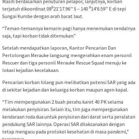
Masih berdasarkan penuturan pelapor, lanjutnya, korban
terjatuh dikoordinat 08⁰21’17.96’’ S – 140 ⁰14’6.59’’ E di tepi
Sungai Kumbe dengan arah barat laut.
“Teman-temannya kemarin pagi hanya menemukan sendalnya
saja, tapi korban tidak ditemukan.”
Setelah mendapatkan laporan, Kantor Pencarian Dan
Pertolongan Merauke langsung mengerahkan enam personil
Rescuer dan tiga personil Merauke Rescue Squad menuju ke
lokasi kejadian kecelakaan.
Pencarian korban hilang pun melibatkan potensi SAR yang ada
di sekitar kejadian dan keluarga korban maupun agen kapal.
“Tim mempergunakan 2 buah perahu karet 40 PK selama
melakukan penyisiran. Selain itu, tim juga mempergunakan
kendaraan roda dua untuk penyisiran dari darat serta peralatan
pendukung SAR lainnya. Operasi SAR dilaksanakan dengan
tetap mengacu pada protokol kesehatan di masa pandemi,”
terangnya.