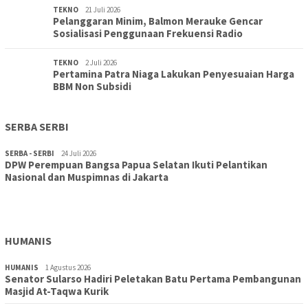
TEKNO
21 Juli 2026
Pelanggaran Minim, Balmon Merauke Gencar
Sosialisasi Penggunaan Frekuensi Radio
TEKNO
2 Juli 2026
Pertamina Patra Niaga Lakukan Penyesuaian Harga
BBM Non Subsidi
SERBA SERBI
SERBA - SERBI
24 Juli 2026
DPW Perempuan Bangsa Papua Selatan Ikuti Pelantikan
TOPIK
30 Juli 2026
Nasional dan Muspimnas di Jakarta
Wujudkan Sekolah Adiwiyata:SD Inpres Polder Merauke
Gandeng TNI-Polri Gelar Karya Bakti dan Kampanye…
HUMANIS
HUMANIS
1 Agustus 2026
Senator Sularso Hadiri Peletakan Batu Pertama Pembangunan
Masjid At-Taqwa Kurik