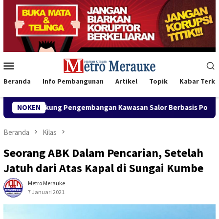
Loncat
ke
konten
Menu
Mobile
Beranda
Info Pembangunan
Artikel
Topik
Kabar Terki
ap Dukung Pengembangan Kawasan Salor Berbasis Potensi Lokal
NOKEN
Beranda
Kilas
Seorang ABK Dalam Pencarian, Setelah
Jatuh dari Atas Kapal di Sungai Kumbe
Metro Merauke
7 Januari 2021