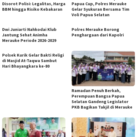
Disorot Polisi: Legalitas, Harga
Papua Cup, Polres Merauke
BBM hingga Risiko Kebakaran
Gelar Syukuran Bersama Tim
Voli Papua Selatan
Dwi Juniarti Nahkodai Klub
Polres Merauke Borong
Jantung Sehat Animha
Penghargaan dari Kapolri
Merauke Periode 2026-2029
Polsek Kurik Gelar Bakti Religi
di Masjid At-Taqwa Sambut
Hari Bhayangkara ke-80
Ramadan Penuh Berkah,
Perempuan Bangsa Papua
Selatan Gandeng Legislator
PKB Bagikan Takjil di Merauke