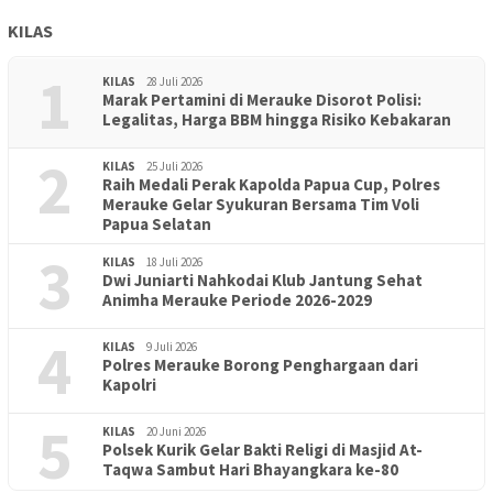
KILAS
1
KILAS
28 Juli 2026
Marak Pertamini di Merauke Disorot Polisi:
Legalitas, Harga BBM hingga Risiko Kebakaran
2
KILAS
25 Juli 2026
Raih Medali Perak Kapolda Papua Cup, Polres
Merauke Gelar Syukuran Bersama Tim Voli
Papua Selatan
3
KILAS
18 Juli 2026
Dwi Juniarti Nahkodai Klub Jantung Sehat
Animha Merauke Periode 2026-2029
4
KILAS
9 Juli 2026
Polres Merauke Borong Penghargaan dari
Kapolri
5
KILAS
20 Juni 2026
Polsek Kurik Gelar Bakti Religi di Masjid At-
PENDIDIKAN
18 Juni 2026
Taqwa Sambut Hari Bhayangkara ke-80
Lepas Puluhan Peserta Didik, TK Yapis 2 Merauke Siapkan