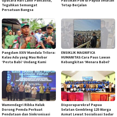
Upacara Hari Lahir Pancasila,
Pastikan PSN di Papua Selatan
Teguhkan Semangat
Tetap Berjalan
Persatuan Bangsa
​Pangdam XXIV Mandala Trilora:
ENSIKLIK MAGNIFICA
Kalau Ada yang Mau Nobar
HUMANITAS:Cara Paus Lawan
‘Pesta Babi’ Undang Kami
Kebangkitan ‘Menara Babel’
Wamendagri Ribka Haluk
Disporaparekraf Papua
Dorong Pemda Perkuat
Selatan Gembleng 125 Warga
Pendataan dan Sinkronisasi
Asmat Lewat Sosialisasi Sadar