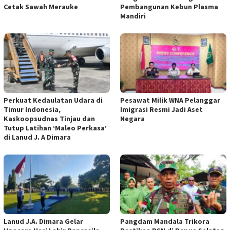
Cetak Sawah Merauke
Pembangunan Kebun Plasma
Mandiri
Perkuat Kedaulatan Udara di
Pesawat Milik WNA Pelanggar
Timur Indonesia,
Imigrasi Resmi Jadi Aset
Kaskoopsudnas Tinjau dan
Negara
Tutup Latihan ‘Maleo Perkasa’
di Lanud J. A Dimara
Lanud J.A. Dimara Gelar
Pangdam Mandala Trikora