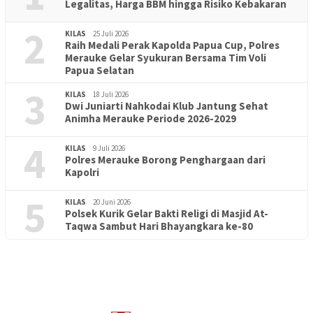
Legalitas, Harga BBM hingga Risiko Kebakaran
2
KILAS
25 Juli 2026
Raih Medali Perak Kapolda Papua Cup, Polres
Merauke Gelar Syukuran Bersama Tim Voli
Papua Selatan
3
KILAS
18 Juli 2026
Dwi Juniarti Nahkodai Klub Jantung Sehat
Animha Merauke Periode 2026-2029
4
KILAS
9 Juli 2026
Polres Merauke Borong Penghargaan dari
Kapolri
5
KILAS
20 Juni 2026
Polsek Kurik Gelar Bakti Religi di Masjid At-
PENDIDIKAN
18 Juni 2026
Taqwa Sambut Hari Bhayangkara ke-80
Lepas Puluhan Peserta Didik, TK Yapis 2 Merauke Siapkan
Generasi Berkarakter dan Berakhlak