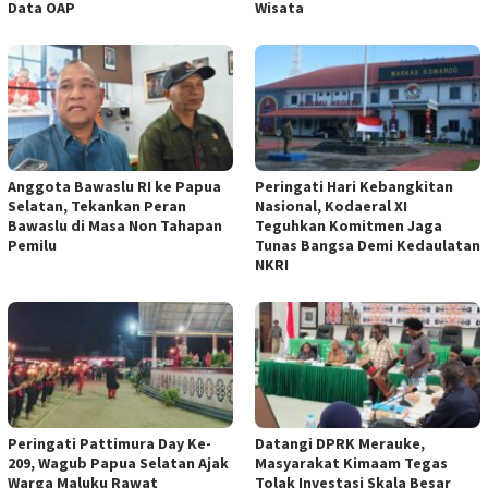
Data OAP
Wisata
Anggota Bawaslu RI ke Papua
Peringati Hari Kebangkitan
Selatan, Tekankan Peran
Nasional, Kodaeral XI
Bawaslu di Masa Non Tahapan
Teguhkan Komitmen Jaga
Pemilu
Tunas Bangsa Demi Kedaulatan
NKRI
Peringati Pattimura Day Ke-
Datangi DPRK Merauke,
209, Wagub Papua Selatan Ajak
Masyarakat Kimaam Tegas
Warga Maluku Rawat
Tolak Investasi Skala Besar