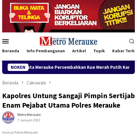
Loncat
ke
konten
Menu
Mobile
Beranda
Info Pembangunan
Artikel
Topik
Kabar Terki
erauke Persembahkan Kue Merah Putih Karya Siswa untuk Wabup
NOKEN
Beranda
Cakrawala
Kapolres Untung Sangaji Pimpin Sertijab
Enam Pejabat Utama Polres Merauke
Metro Merauke
7 Januari 2021
Humas Polres Merauke