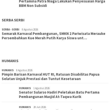
Pertamina Patra Niaga Lakukan Penyesuaian Harga
BBM Non Subsidi
SERBA SERBI
SERBA - SERBI
8 Agustus 2026
Semarak Karnaval Pembangunan, SMKN 2 Pariwisata Merauke
Persembahkan Kue Merah Putih Karya Siswa unt…
TOPIK
8 Agustus 2026
Aksi Cepat DLH Merauke Atasi Sampah Karnaval
HUMANIS
HUMANIS
8 Agustus 2026
Pimpin Barisan Karnaval HUT RI, Ratusan Disabilitas Papua
Selatan Unjuk Prestasi dan Tuntut Kesetaraan
HUMANIS
1 Agustus 2026
Senator Sularso Hadiri Peletakan Batu Pertama
Pembangunan Masjid At-Taqwa Kurik
HUMANIS
28 Juli 2026