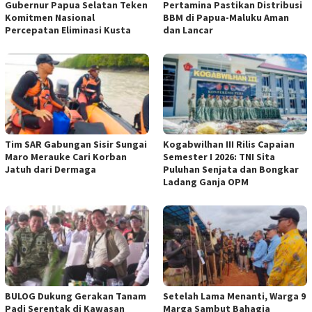
Gubernur Papua Selatan Teken
Pertamina Pastikan Distribusi
Komitmen Nasional
BBM di Papua-Maluku Aman
Percepatan Eliminasi Kusta
dan Lancar
Tim SAR Gabungan Sisir Sungai
Kogabwilhan III Rilis Capaian
Maro Merauke Cari Korban
Semester I 2026: TNI Sita
Jatuh dari Dermaga
Puluhan Senjata dan Bongkar
Ladang Ganja OPM
BULOG Dukung Gerakan Tanam
Setelah Lama Menanti, Warga 9
Padi Serentak di Kawasan
Marga Sambut Bahagia