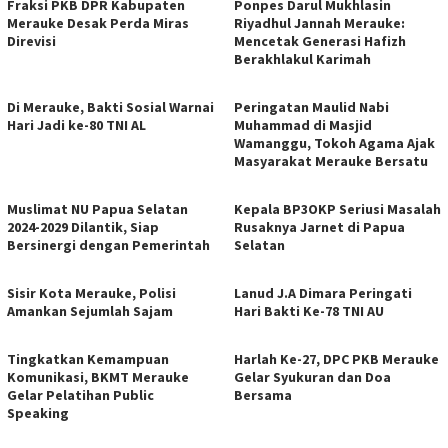
Fraksi PKB DPR Kabupaten
Ponpes Darul Mukhlasin
Merauke Desak Perda Miras
Riyadhul Jannah Merauke:
Direvisi
Mencetak Generasi Hafizh
Berakhlakul Karimah
Di Merauke, Bakti Sosial Warnai
Peringatan Maulid Nabi
Hari Jadi ke-80 TNI AL
Muhammad di Masjid
Wamanggu, Tokoh Agama Ajak
Masyarakat Merauke Bersatu
Muslimat NU Papua Selatan
Kepala BP3OKP Seriusi Masalah
2024-2029 Dilantik, Siap
Rusaknya Jarnet di Papua
Bersinergi dengan Pemerintah
Selatan
Sisir Kota Merauke, Polisi
Lanud J.A Dimara Peringati
Amankan Sejumlah Sajam
Hari Bakti Ke-78 TNI AU
Tingkatkan Kemampuan
Harlah Ke-27, DPC PKB Merauke
Komunikasi, BKMT Merauke
Gelar Syukuran dan Doa
Gelar Pelatihan Public
Bersama
Speaking