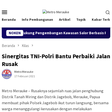
Loncat
ke
Menu
konten
Mobile
Beranda
Info Pembangunan
Artikel
Topik
Kabar Terki
ke, Siap Dukung Pengembangan Kawasan Salor Berbasis Potensi Lo
NOKEN
Beranda
Kilas
Sinergitas TNI-Polri Bantu Perbaiki Jalan
Rusak
Metro Merauke
17 Februari 2021
Metro Merauke – Rusaknya sejumlah ruas jalan penghubung
Distrik Tanah Miring dan Distrik Jagebob, Merauke, Papua
membuat pihak Polsek Jagebob ikut turun langsung, bersama
warga menanggulangi kerusakan dengan melakukan