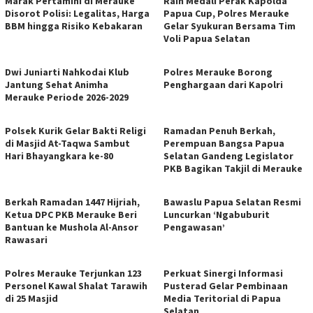
Marak Pertamini di Merauke
Raih Medali Perak Kapolda
Disorot Polisi: Legalitas, Harga
Papua Cup, Polres Merauke
BBM hingga Risiko Kebakaran
Gelar Syukuran Bersama Tim
Voli Papua Selatan
Dwi Juniarti Nahkodai Klub
Polres Merauke Borong
Jantung Sehat Animha
Penghargaan dari Kapolri
Merauke Periode 2026-2029
Polsek Kurik Gelar Bakti Religi
Ramadan Penuh Berkah,
di Masjid At-Taqwa Sambut
Perempuan Bangsa Papua
Hari Bhayangkara ke-80
Selatan Gandeng Legislator
PKB Bagikan Takjil di Merauke
Berkah Ramadan 1447 Hijriah,
Bawaslu Papua Selatan Resmi
Ketua DPC PKB Merauke Beri
Luncurkan ‘Ngabuburit
Bantuan ke Mushola Al-Ansor
Pengawasan’
Rawasari
Polres Merauke Terjunkan 123
Perkuat Sinergi Informasi
Personel Kawal Shalat Tarawih
Pusterad Gelar Pembinaan
di 25 Masjid
Media Teritorial di Papua
Selatan