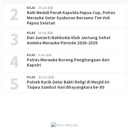
2
KILAS
25 Juli 2026
Raih Medali Perak Kapolda Papua Cup, Polres
Merauke Gelar Syukuran Bersama Tim Voli
Papua Selatan
3
KILAS
18 Juli 2026
Dwi Juniarti Nahkodai Klub Jantung Sehat
Animha Merauke Periode 2026-2029
4
KILAS
9 Juli 2026
Polres Merauke Borong Penghargaan dari
Kapolri
5
KILAS
20 Juni 2026
Polsek Kurik Gelar Bakti Religi di Masjid At-
PENDIDIKAN
18 Juni 2026
Taqwa Sambut Hari Bhayangkara ke-80
Lepas Puluhan Peserta Didik, TK Yapis 2 Merauke Siapkan
Generasi Berkarakter dan Berakhlak