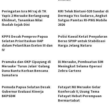
Peringatan Isra Mi’raj di TK
KRI Teluk Bintuni-520 Sandar di
Yapis 2 Merauke Berlangsung
Dermaga Yos Sudarso, Angkut
Khidmat, Tanamkan Nilai
Satgas Pamtas RI-PNG Mobile
Ibadah Sejak Dini
2026
KPPS Desak Pemprov Papua
Polisi Kawal Ketat Penyaluran
Selatan Prioritaskan OAP
Beras SPHP untuk Stabilisasi
dalam Pelantikan Eselon III dan
Harga Jelang Nataru
IV
Pramuka dan OKP Cipayung di
Di Merauke, Pembuatan SIM
Merauke ‘Turun Jalan’ Galang
Meningkat Selama Operasi
Dana Bantu Korban Bencana
Zebra Cartenz
Sumatera
Pemuda Papua Selatan Desak
Fatayat NU Merauke Gelar
Gubernur Evaluasi Kinerja
Konfercab V, Usung Tema
BKPSDM
Fatayat Hebat-Perempuan
Bermartabat