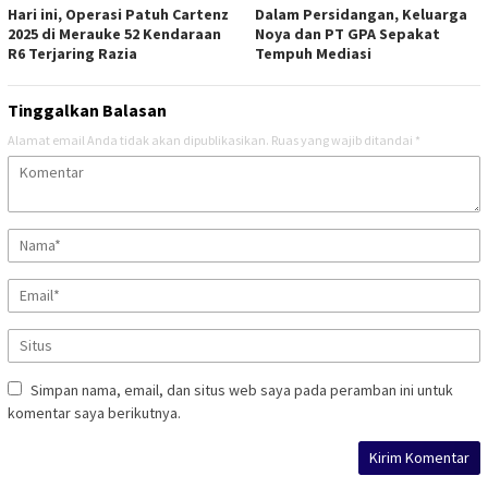
Hari ini, Operasi Patuh Cartenz
Dalam Persidangan, Keluarga
2025 di Merauke 52 Kendaraan
Noya dan PT GPA Sepakat
R6 Terjaring Razia
Tempuh Mediasi
Tinggalkan Balasan
Alamat email Anda tidak akan dipublikasikan.
Ruas yang wajib ditandai
*
Simpan nama, email, dan situs web saya pada peramban ini untuk
komentar saya berikutnya.