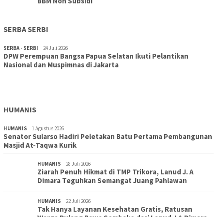
BBM Non Subsidi
SERBA SERBI
SERBA - SERBI
24 Juli 2026
DPW Perempuan Bangsa Papua Selatan Ikuti Pelantikan
TOPIK
30 Juli 2026
Nasional dan Muspimnas di Jakarta
Wujudkan Sekolah Adiwiyata:SD Inpres Polder Merauke
Gandeng TNI-Polri Gelar Karya Bakti dan Kampanye…
HUMANIS
HUMANIS
1 Agustus 2026
Senator Sularso Hadiri Peletakan Batu Pertama Pembangunan
Masjid At-Taqwa Kurik
HUMANIS
28 Juli 2026
Ziarah Penuh Hikmat di TMP Trikora, Lanud J. A
Dimara Teguhkan Semangat Juang Pahlawan
HUMANIS
22 Juli 2026
Tak Hanya Layanan Kesehatan Gratis, Ratusan