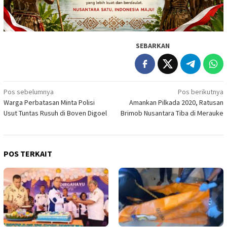
SEBARKAN
Navigasi
Pos sebelumnya
Pos berikutnya
Warga Perbatasan Minta Polisi
Amankan Pilkada 2020, Ratusan
pos
Usut Tuntas Rusuh di Boven Digoel
Brimob Nusantara Tiba di Merauke
POS TERKAIT