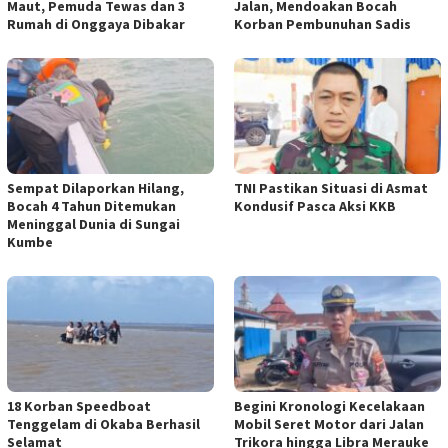
Maut, Pemuda Tewas dan 3
Jalan, Mendoakan Bocah
Rumah di Onggaya Dibakar
Korban Pembunuhan Sadis
Sempat Dilaporkan Hilang,
TNI Pastikan Situasi di Asmat
Bocah 4 Tahun Ditemukan
Kondusif Pasca Aksi KKB
Meninggal Dunia di Sungai
Kumbe
18 Korban Speedboat
Begini Kronologi Kecelakaan
Tenggelam di Okaba Berhasil
Mobil Seret Motor dari Jalan
Selamat
Trikora hingga Libra Merauke