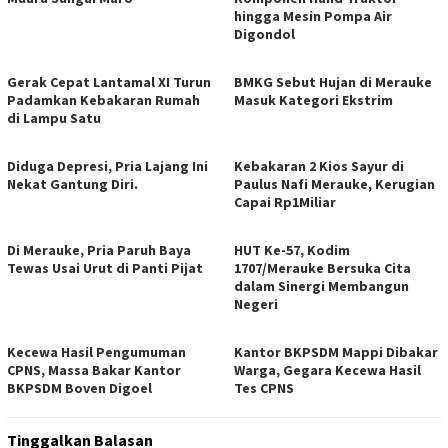
hingga Mesin Pompa Air
Digondol
Gerak Cepat Lantamal XI Turun
BMKG Sebut Hujan di Merauke
Padamkan Kebakaran Rumah
Masuk Kategori Ekstrim
di Lampu Satu
Diduga Depresi, Pria Lajang Ini
Kebakaran 2 Kios Sayur di
Nekat Gantung Diri.
Paulus Nafi Merauke, Kerugian
Capai Rp1Miliar
Di Merauke, Pria Paruh Baya
HUT Ke-57, Kodim
Tewas Usai Urut di Panti Pijat
1707/Merauke Bersuka Cita
dalam Sinergi Membangun
Negeri
Kecewa Hasil Pengumuman
Kantor BKPSDM Mappi Dibakar
CPNS, Massa Bakar Kantor
Warga, Gegara Kecewa Hasil
BKPSDM Boven Digoel
Tes CPNS
Tinggalkan Balasan