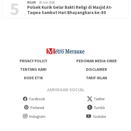
5
KILAS
20 Juni 2026
Polsek Kurik Gelar Bakti Religi di Masjid At-
PENDIDIKAN
18 Juni 2026
Taqwa Sambut Hari Bhayangkara ke-80
Lepas Puluhan Peserta Didik, TK Yapis 2 Merauke Siapkan
Generasi Berkarakter dan Berakhlak
PRIVACY POLICY
PEDOMAN MEDIA SIBER
TENTANG KAMI
DISCLAIMER
KODE ETIK
TARIF IKLAN
JARINGAN SOCIAL
Facebook
Twitter
Pinterest
Tumblr
Instagram
Youtube