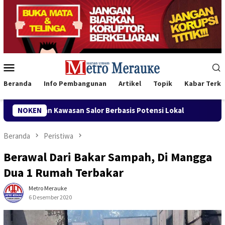
Loncat
ke
konten
Menu
Mobile
Beranda
Info Pembangunan
Artikel
Topik
Kabar Terki
lor Berbasis Potensi Lokal
NOKEN
Bank Mandiri Region XII Had
Beranda
Peristiwa
Berawal Dari Bakar Sampah, Di Mangga
Dua 1 Rumah Terbakar
Metro Merauke
6 Desember 2020