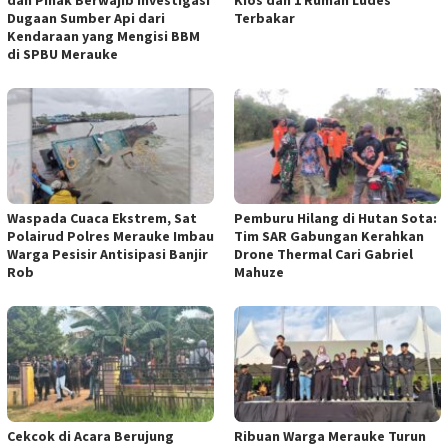
dan Pihak Berwajib Investigasi
Kios dan 1 Rumah Ludes
Dugaan Sumber Api dari
Terbakar
Kendaraan yang Mengisi BBM
di SPBU Merauke
Waspada Cuaca Ekstrem, Sat
Pemburu Hilang di Hutan Sota:
Polairud Polres Merauke Imbau
Tim SAR Gabungan Kerahkan
Warga Pesisir Antisipasi Banjir
Drone Thermal Cari Gabriel
Rob
Mahuze
Cekcok di Acara Berujung
Ribuan Warga Merauke Turun