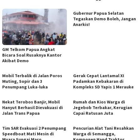
Gubernur Papua Selatan
Tegaskan Demo Boleh, Jangan
Anarkis!
GM Telkom Papua Angkat
Bicara Soal Rusaknya Kantor
Akibat Demo
Mobil Terbalik di Jalan Poros
Gerak Cepat Lantamal XI
Muting, Sopir dan 3
Padamkan Kebakaran di
Penumpang Luka-luka
Kompleks SD Yapis 1 Merauke
Nekat Terobos Banjir, Mobil
Rumah dan Kios Warga di
Hanyut Berhasil Dievakuasi di
Jegebob Terbakar, Kerugian
Jalan Trans Papua
Capai Ratusan Juta
Tim SAR Evakuasi 2 Penumpang
Pencurian Alat Tani Resahkan
Speedboat Mati Mesin di
Warga di Semangga,
Muara Sungai Maro
Komponen Hand Traktor