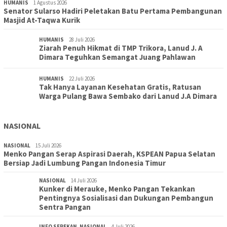
HUMANIS
1 Agustus 2026
Senator Sularso Hadiri Peletakan Batu Pertama Pembangunan
Masjid At-Taqwa Kurik
HUMANIS
28 Juli 2026
Ziarah Penuh Hikmat di TMP Trikora, Lanud J. A
Dimara Teguhkan Semangat Juang Pahlawan
HUMANIS
22 Juli 2026
Tak Hanya Layanan Kesehatan Gratis, Ratusan
Warga Pulang Bawa Sembako dari Lanud J.A Dimara
NASIONAL
NASIONAL
15 Juli 2026
Menko Pangan Serap Aspirasi Daerah, KSPEAN Papua Selatan
Bersiap Jadi Lumbung Pangan Indonesia Timur
NASIONAL
14 Juli 2026
Kunker di Merauke, Menko Pangan Tekankan
Pentingnya Sosialisasi dan Dukungan Pembangun
Sentra Pangan
INFO SEPEKAN
,
NASIONAL
4 Juli 2026