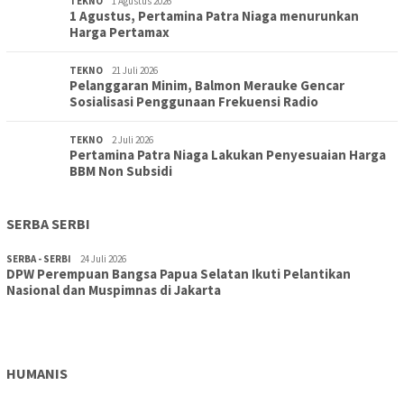
TEKNO
1 Agustus 2026
1 Agustus, Pertamina Patra Niaga menurunkan
Harga Pertamax
TEKNO
21 Juli 2026
Pelanggaran Minim, Balmon Merauke Gencar
Sosialisasi Penggunaan Frekuensi Radio
TEKNO
2 Juli 2026
Pertamina Patra Niaga Lakukan Penyesuaian Harga
BBM Non Subsidi
SERBA SERBI
SERBA - SERBI
24 Juli 2026
DPW Perempuan Bangsa Papua Selatan Ikuti Pelantikan
TOPIK
30 Juli 2026
Nasional dan Muspimnas di Jakarta
Wujudkan Sekolah Adiwiyata:SD Inpres Polder Merauke
Gandeng TNI-Polri Gelar Karya Bakti dan Kampanye…
HUMANIS