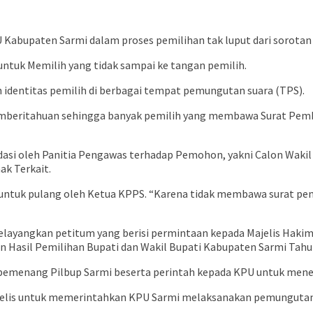
U Kabupaten Sarmi dalam proses pemilihan tak luput dari sorot
ntuk Memilih yang tidak sampai ke tangan pemilih.
identitas pemilih di berbagai tempat pemungutan suara (TPS).
mberitahuan sehingga banyak pemilih yang membawa Surat Pemb
asi oleh Panitia Pengawas terhadap Pemohon, yakni Calon Wakil
k Terkait.
a untuk pulang oleh Ketua KPPS. “Karena tidak membawa surat p
 melayangkan petitum yang berisi permintaan kepada Majelis Ha
n Hasil Pemilihan Bupati dan Wakil Bupati Kabupaten Sarmi Tahu
emenang Pilbup Sarmi beserta perintah kepada KPU untuk mener
lis untuk memerintahkan KPU Sarmi melaksanakan pemungutan su