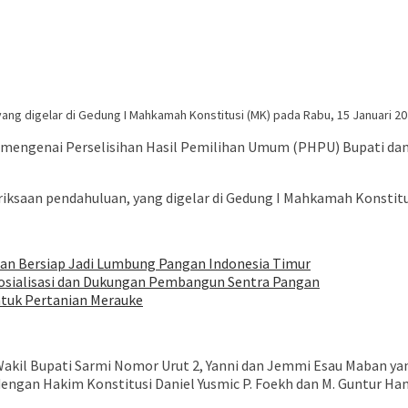
ng digelar di Gedung I Mahkamah Konstitusi (MK) pada Rabu, 15 Januari 20
engenai Perselisihan Hasil Pemilihan Umum (PHPU) Bupati dan
ksaan pendahuluan, yang digelar di Gedung I Mahkamah Konstitus
tan Bersiap Jadi Lumbung Pangan Indonesia Timur
osialisasi dan Dukungan Pembangun Sentra Pangan
ntuk Pertanian Merauke
kil Bupati Sarmi Nomor Urut 2, Yanni dan Jemmi Esau Maban yang
dengan Hakim Konstitusi Daniel Yusmic P. Foekh dan M. Guntur H