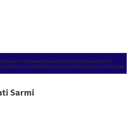
LH Merauke Atasi Sampah Karnaval
Pimpin Barisan Karnaval HUT RI,
sama Wabup Fauzun Nihayah
Buka Karnaval Pembangunan, Bupati Merauke
ati Sarmi