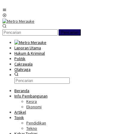
Loncat
ke
Menu
konten
Mobile
Pencarian
Laporan Utama
Hukum & Kriminal
Politik
Cakrawala
Olahraga
Beranda
Info Pembangunan
Kesra
Ekonomi
Artikel
Topik
Pendidikan
Tekno
Kabar Terkini