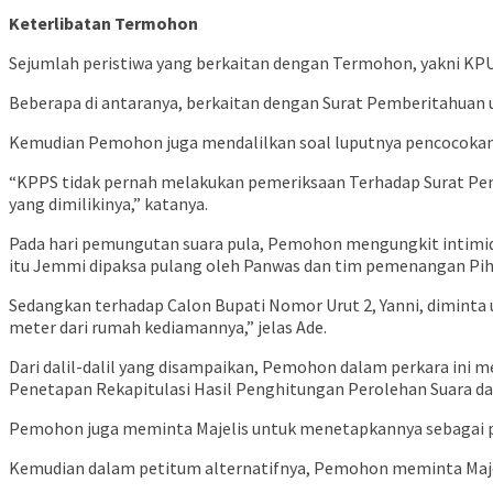
Keterlibatan Termohon
Sejumlah peristiwa yang berkaitan dengan Termohon, yakni KP
Beberapa di antaranya, berkaitan dengan Surat Pemberitahuan u
Kemudian Pemohon juga mendalilkan soal luputnya pencocokan 
“KPPS tidak pernah melakukan pemeriksaan Terhadap Surat Pe
yang dimilikinya,” katanya.
Pada hari pemungutan suara pula, Pemohon mengungkit intimid
itu Jemmi dipaksa pulang oleh Panwas dan tim pemenangan Piha
Sedangkan terhadap Calon Bupati Nomor Urut 2, Yanni, dimint
meter dari rumah kediamannya,” jelas Ade.
Dari dalil-dalil yang disampaikan, Pemohon dalam perkara ini
Penetapan Rekapitulasi Hasil Penghitungan Perolehan Suara da
Pemohon juga meminta Majelis untuk menetapkannya sebagai p
Kemudian dalam petitum alternatifnya, Pemohon meminta Maje