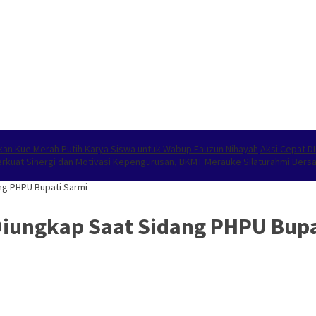
n Kue Merah Putih Karya Siswa untuk Wabup Fauzun Nihayah
Aksi Cepat D
rkuat Sinergi dan Motivasi Kepengurusan, BKMT Merauke Silaturahmi Ber
ng PHPU Bupati Sarmi
Diungkap Saat Sidang PHPU Bup