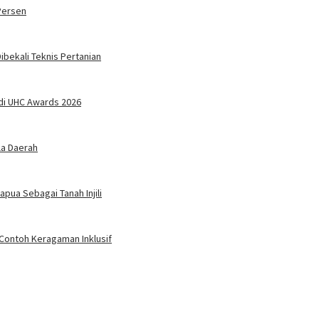
Persen
bekali Teknis Pertanian
di UHC Awards 2026
la Daerah
pua Sebagai Tanah Injili
 Contoh Keragaman Inklusif