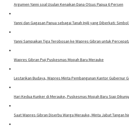
Argumen Yanni soal Usulan Kenaikan Dana Otsus Papua 6 Persen
Yanni dan Gagasan Papua sebagai Tanah Injili yang Diberkati: Simbol
Yanni Sampaikan Tiga Terobosan ke Wapres Gibran untuk Percep
Wapres Gibran Puji Puskesmas Mopah Baru Merauke
Lestarikan Budaya, Wapres Minta Pembangunan Kantor Gubernur 
Hari Kedua Kunker di Merauke, Puskesmas Mopah Baru Siap Dikunj
Saat Wapres Gibran Diserbu Warga Merauke, Minta Jabat Tangan h