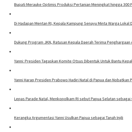
Bupati Merauke Optimis Produksi Pertanian Meningkat hingga 300 
Di Hadapan Mentan RI, Kepala Kampung Senayu Minta Warga Lokal Di
Dukung Program JKN, Ratusan Kepala Daerah Terima Penghargaan 
Yanni: Presiden Tagaskan Komite Otsus Dibentuk Untuk Bantu Kepa
Yanni Harap Presiden Prabowo Hadiri Natal di Papua dan Nobatkan Pa
​Lepas Parade Natal, Menkopolkam RI sebut Papua Selatan sebagai
Kerangka Argumentasi Yanni Usulkan Papua sebagai Tanah Injili