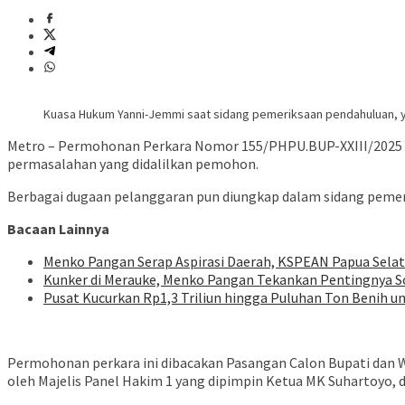
Kuasa Hukum Yanni-Jemmi saat sidang pemeriksaan pendahuluan, ya
Metro – Permohonan Perkara Nomor 155/PHPU.BUP-XXIII/2025 m
permasalahan yang didalilkan pemohon.
Berbagai dugaan pelanggaran pun diungkap dalam sidang pemeri
Bacaan Lainnya
Menko Pangan Serap Aspirasi Daerah, KSPEAN Papua Sela
Kunker di Merauke, Menko Pangan Tekankan Pentingnya S
Pusat Kucurkan Rp1,3 Triliun hingga Puluhan Ton Benih u
Permohonan perkara ini dibacakan Pasangan Calon Bupati dan Wa
oleh Majelis Panel Hakim 1 yang dipimpin Ketua MK Suhartoyo, 