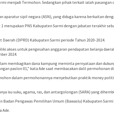
rmi menjadi Termohon. Sedangkan pihak terkait ialah pasangan c
an aparatur sipil negara (ASN), yang diduga karena berkaitan deng
 merupakan PNS Kabupaten Sarmi dengan jabatan terakhir seba
t Daerah (DPRD) Kabupaten Sarmi periode Tahun 2020-2024.
iliki akses untuk pengesahan anggaran pendapatan belanja daer
ber 2024.
lam membagikan dana kampung meminta pernyataan dan dukunga
ngan paslon 01,” kata Ade saat membacakan dalil permohonan di
emohon dalam permohonannya menyebutkan praktik money politics
nya isu suku, agama, ras, dan antargolongan (SARA) yang dihe
an Badan Pengawas Pemilihan Umum (Bawaslu) Kabupaten Sarmi m
a Ade.