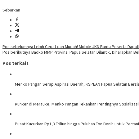
Sebarkan
Navigasi
Pos sebelumnya
Lebih Cepat dan Mudah! Mobile JKN Bantu Peserta Dapat
Pos berikutnya
Badko MMP Provinsi Papua Selatan Dilantik, Diharapkan 
pos
Pos terkait
Menko Pangan Serap Aspirasi Daerah, KSPEAN Papua Selatan Bersi
Kunker di Merauke, Menko Pangan Tekankan Pentingnya Sosialisa
Pusat Kucurkan Rp1,3 Triliun hingga Puluhan Ton Benih untuk Perta