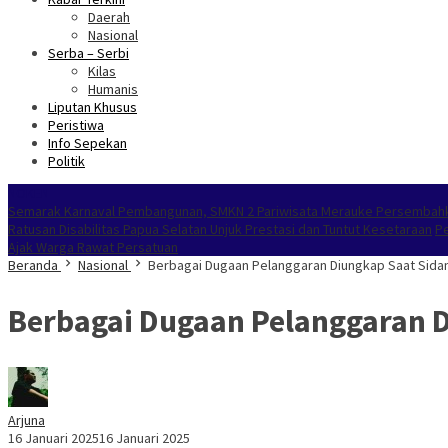
Daerah
Nasional
Serba – Serbi
Kilas
Humanis
Liputan Khusus
Peristiwa
Info Sepekan
Politik
NOKEN
Semarak Karnaval Pembangunan, SMKN 2 Pariwisata Merauke Persembahka
Ratusan Disabilitas Papua Selatan Unjuk Prestasi dan Tuntut Kesetaraan
Pe
Ajak Warga Rawat Persatuan
Beranda
Nasional
Berbagai Dugaan Pelanggaran Diungkap Saat Sida
Berbagai Dugaan Pelanggaran 
Arjuna
16 Januari 2025
16 Januari 2025