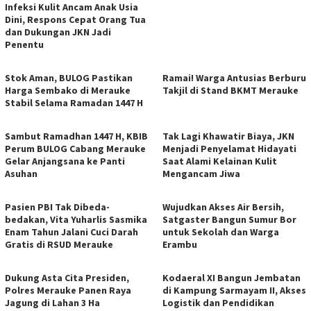
Infeksi Kulit Ancam Anak Usia
Dini, Respons Cepat Orang Tua
dan Dukungan JKN Jadi
Penentu
Stok Aman, BULOG Pastikan
Ramai! Warga Antusias Berburu
Harga Sembako di Merauke
Takjil di Stand BKMT Merauke
Stabil Selama Ramadan 1447 H
Sambut Ramadhan 1447 H, KBIB
Tak Lagi Khawatir Biaya, JKN
Perum BULOG Cabang Merauke
Menjadi Penyelamat Hidayati
Gelar Anjangsana ke Panti
Saat Alami Kelainan Kulit
Asuhan
Mengancam Jiwa
Pasien PBI Tak Dibeda-
​Wujudkan Akses Air Bersih,
bedakan, Vita Yuharlis Sasmika
Satgaster Bangun Sumur Bor
Enam Tahun Jalani Cuci Darah
untuk Sekolah dan Warga
Gratis di RSUD Merauke
Erambu
​Dukung Asta Cita Presiden,
Kodaeral XI Bangun Jembatan
Polres Merauke Panen Raya
di Kampung Sarmayam II, Akses
Jagung di Lahan 3 Ha
Logistik dan Pendidikan