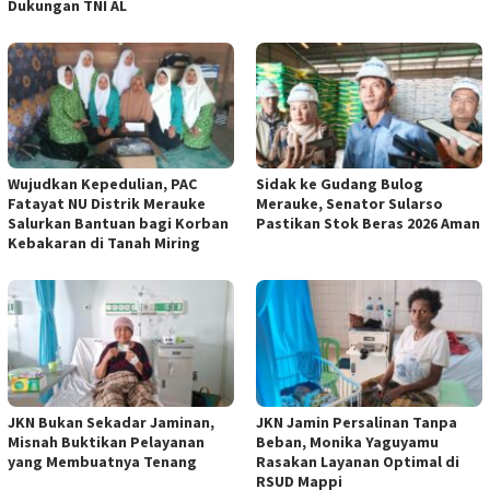
Dukungan TNI AL
Wujudkan Kepedulian, PAC
Sidak ke Gudang Bulog
Fatayat NU Distrik Merauke
Merauke, Senator Sularso
Salurkan Bantuan bagi Korban
Pastikan Stok Beras 2026 Aman
Kebakaran di Tanah Miring
JKN Bukan Sekadar Jaminan,
JKN Jamin Persalinan Tanpa
Misnah Buktikan Pelayanan
Beban, Monika Yaguyamu
yang Membuatnya Tenang
Rasakan Layanan Optimal di
RSUD Mappi