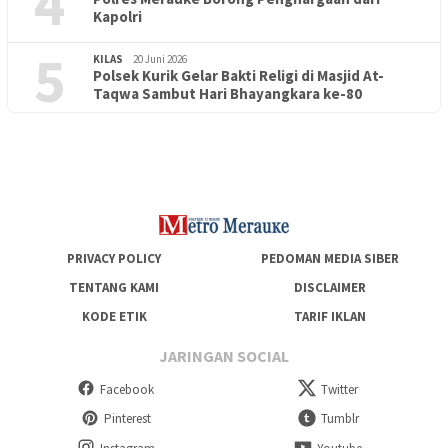
4
Kapolri
5
KILAS
20 Juni 2026
Polsek Kurik Gelar Bakti Religi di Masjid At-
PENDIDIKAN
18 Juni 2026
Taqwa Sambut Hari Bhayangkara ke-80
Lepas Puluhan Peserta Didik, TK Yapis 2 Merauke Siapkan
Generasi Berkarakter dan Berakhlak
PRIVACY POLICY
PEDOMAN MEDIA SIBER
TENTANG KAMI
DISCLAIMER
KODE ETIK
TARIF IKLAN
JARINGAN SOCIAL
Facebook
Twitter
Pinterest
Tumblr