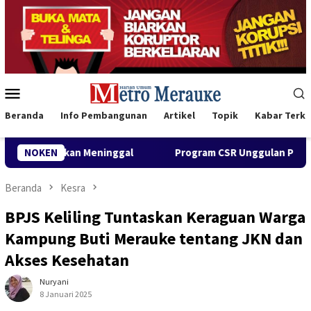
Loncat
ke
konten
Menu
Mobile
Beranda
Info Pembangunan
Artikel
Topik
Kabar Terki
NOKEN
Program CSR Unggulan Pertamina Patra Niaga Regional P
Beranda
Kesra
BPJS Keliling Tuntaskan Keraguan Warga
Kampung Buti Merauke tentang JKN dan
Akses Kesehatan
Nuryani
8 Januari 2025