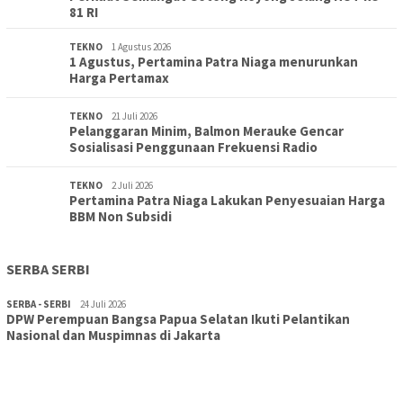
81 RI
TEKNO
1 Agustus 2026
1 Agustus, Pertamina Patra Niaga menurunkan
Harga Pertamax
TEKNO
21 Juli 2026
Pelanggaran Minim, Balmon Merauke Gencar
Sosialisasi Penggunaan Frekuensi Radio
TEKNO
2 Juli 2026
Pertamina Patra Niaga Lakukan Penyesuaian Harga
BBM Non Subsidi
SERBA SERBI
SERBA - SERBI
24 Juli 2026
DPW Perempuan Bangsa Papua Selatan Ikuti Pelantikan
TOPIK
30 Juli 2026
Nasional dan Muspimnas di Jakarta
Wujudkan Sekolah Adiwiyata:SD Inpres Polder Merauke
Gandeng TNI-Polri Gelar Karya Bakti dan Kampanye…