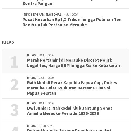
Sentra Pangan
INFO SEPEKAN
,
NASIONAL
4 Juli 2026
Pusat Kucurkan Rp1,3 Triliun hingga Puluhan Ton
Benih untuk Pertanian Merauke
KILAS
1
KILAS
28 Juli 2026
Marak Pertamini di Merauke Disorot Polisi:
Legalitas, Harga BBM hingga Risiko Kebakaran
2
KILAS
25 Juli 2026
Raih Medali Perak Kapolda Papua Cup, Polres
Merauke Gelar Syukuran Bersama Tim Voli
Papua Selatan
3
KILAS
18 Juli 2026
Dwi Juniarti Nahkodai Klub Jantung Sehat
Animha Merauke Periode 2026-2029
KILAS
9 Juli 2026
Polres Merauke Borong Penghargaan dari