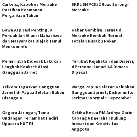
Cartenz, Kapolres Merauke
SKKL SMPCS#2 Ruas Sorong-
Pastikan Keamanan
Merauke
Pergantian Tahun
Bawa Aspirasi Penting, 9
Kabar Gembira, Jarnet di
Perwakilan Aliansi Mahasiswa
Merauke Kembali Normal
dan Masyarakat Diajak Temui
setelah Rusak 2 Pekan
Menkominfo
Pemerintah Didesak Lakukan
Terlibat Kejahatan dan Disersi,
Langkah Konkret Atasi
4 Personel Lanud J.A Dimara
Gangguan Jarnet
Dipecat
Telkom Tegaskan Gangguan
Warga Papua Selatan Keluhkan
Jarnet di Papua Selatan Bukan
Gangguan Jarnet, Diskominfo:
Disengaja
Estimasi Normal 5 September
Gegara Jaringan, Tamu
Ketika Ketua PIA Ardhya Garini
Undangan Terlambat Hadiri
Cabang 6 Daerah III Dukung
Upacara HUT RI
Inovasi dan Kreativitas
Anggota