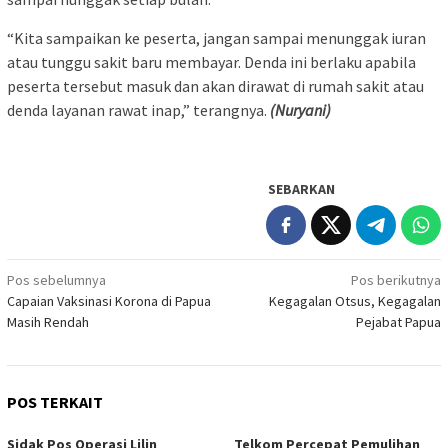
“Kita sampaikan ke peserta, jangan sampai menunggak iuran
atau tunggu sakit baru membayar. Denda ini berlaku apabila
peserta tersebut masuk dan akan dirawat di rumah sakit atau
denda layanan rawat inap,” terangnya.
(Nuryani)
SEBARKAN
Navigasi
Pos sebelumnya
Pos berikutnya
Capaian Vaksinasi Korona di Papua
Kegagalan Otsus, Kegagalan
pos
Masih Rendah
Pejabat Papua
POS TERKAIT
Sidak Pos Operasi Lilin
Telkom Percepat Pemulihan