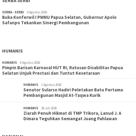
SERBA SERBI
SERBA - SERBI
9 Agustus 2026
Buka Konferwil I PWNU Papua Selatan, Gubernur Apolo
TOPIK
9 Agustus 2026
Safanpo Tekankan Sinergi Pembangunan
Konferwil I PWNU Papua Selatan Resmi Digelar, Siapkan
Kepengurusan Definitif Lima Tahun Ke Depan
HUMANIS
HUMANIS
8 Agustus 2026
Pimpin Barisan Karnaval HUT RI, Ratusan Disabilitas Papua
Selatan Unjuk Prestasi dan Tuntut Kesetaraan
HUMANIS
1 Agustus 2026
Senator Sularso Hadiri Peletakan Batu Pertama
Pembangunan Masjid At-Taqwa Kurik
HUMANIS
28 Juli 2026
Ziarah Penuh Hikmat di TMP Trikora, Lanud J. A
Dimara Teguhkan Semangat Juang Pahlawan