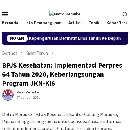
Loncat
ke
Menu
konten
Mobile
Beranda
Info Pembangunan
Artikel
Topik
Kabar Terki
 Siapkan Kepengurusan Definitif Lima Tahun Ke Depan
NOKEN
Bu
Beranda
Kabar Terkini
BPJS Kesehatan: Implementasi Perpres
64 Tahun 2020, Keberlangsungan
Program JKN-KIS
Metro Merauke
27 Januari 2021
Metro Merauke – BPJS Kesehatan Kantor Cabang Merauke,
Papua menggandeng media untuk penyebarluasan informasi
terkait implementasi atas Peraturan Presiden (Perpres)