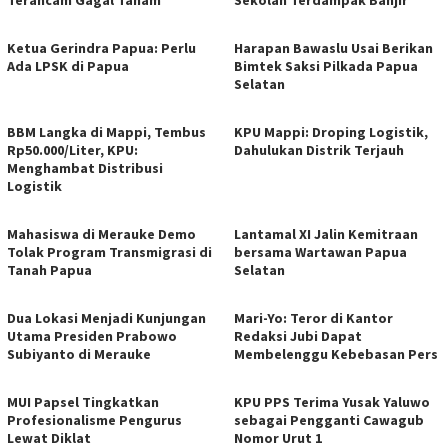
Ketua Gerindra Papua: Perlu
Harapan Bawaslu Usai Berikan
Ada LPSK di Papua
Bimtek Saksi Pilkada Papua
Selatan
BBM Langka di Mappi, Tembus
KPU Mappi: Droping Logistik,
Rp50.000/Liter, KPU:
Dahulukan Distrik Terjauh
Menghambat Distribusi
Logistik
Mahasiswa di Merauke Demo
Lantamal XI Jalin Kemitraan
Tolak Program Transmigrasi di
bersama Wartawan Papua
Tanah Papua
Selatan
Dua Lokasi Menjadi Kunjungan
Mari-Yo: Teror di Kantor
Utama Presiden Prabowo
Redaksi Jubi Dapat
Subiyanto di Merauke
Membelenggu Kebebasan Pers
MUI Papsel Tingkatkan
KPU PPS Terima Yusak Yaluwo
Profesionalisme Pengurus
sebagai Pengganti Cawagub
Lewat Diklat
Nomor Urut 1