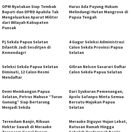
OPM Nyatakan Siap Tembak
Harus Ada Payung Hukum
Bupati dan DPRD Apabila Tak
Melindungi Hutan Mangrove di
Mengeluarkan Aparat Militer
Papua Tengah
dari Wilayah Kabupaten
Puncak
Pj Sekda Papua Selatan
4 Gugur Seleksi Administrasi
Dilantik Jadi Sesditjen di
Calon Sekda Provinsi Papua
Kemendagri
Selatan
Seleksi Sekda Papua Selatan
Giliran Nelson Sasarari Daftar
Diminati, 12 Calon Resmi
Calon Sekda Papua Selatan
Mendaftar
Demi Membangun Papua
Dari Syukuran Pemenangan,
Selatan, Petrus Mahuse “Turun
Apolo Safanpo Minta Semua
Gunung” Siap Bertarung
Bersatu Majukan Papua
Menjadi Sekda
Selatan
Terendam Banjir, Ribuan
Merauke Diguyur Hujan Lebat,
Hektar Sawah di Merauke
Ratusan Rumah Hingga
Terancam Gagal Tanam
Sekolah Terdampak Banjir