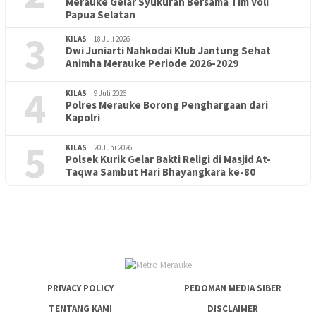
Merauke Gelar Syukuran Bersama Tim Voli
Papua Selatan
3
KILAS
18 Juli 2026
Dwi Juniarti Nahkodai Klub Jantung Sehat
Animha Merauke Periode 2026-2029
4
KILAS
9 Juli 2026
Polres Merauke Borong Penghargaan dari
Kapolri
5
KILAS
20 Juni 2026
Polsek Kurik Gelar Bakti Religi di Masjid At-
PENDIDIKAN
18 Juni 2026
Taqwa Sambut Hari Bhayangkara ke-80
Lepas Puluhan Peserta Didik, TK Yapis 2 Merauke Siapkan
Generasi Berkarakter dan Berakhlak
PRIVACY POLICY
PEDOMAN MEDIA SIBER
TENTANG KAMI
DISCLAIMER