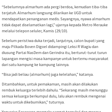
“Sebelumnya almarhum ada pergi berdoa, kemudian tiba-tiba
terjatuh. Almarhum langsung dilarikan ke UGD untuk
mendapatkan penanganan medis. Sayangnya, nyawa almarhum
tidak dapat diselamatkan lagi,” ujarnya kepada Metro Merauke
melalui telepon seluler, Kamis (29/10).
Sebelum peristiwa duka terjadi, lanjutnya, calon bupati yang
maju Pilkada Boven Digoel didampingi Leksi R Wagiu dan
diusung Partai NasDem dan Gerindra itu, berturut-turut turun
lapangan mengisi masa kampanye untuk bertemu masyarakat
dari satu kampung ke kampung lainnya.
“Bisa jadi beliau (almarhum) juga kelelahan,” katanya.
Ditambahkan, untuk pemakaman, masih akan dilakukan
rembuk keluarga terlebih dahulu. “Sekarang masih menunggu
semua keluarga berkumpul dulu, lalu akan rembuk mengenai
waktu untuk dikebumikan,” tuturnya.
Yanuarius Sesewano mengaku sangat terpukul dan merasa