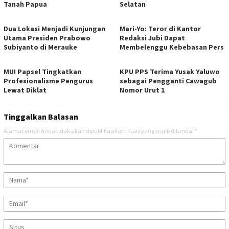
Tanah Papua
Selatan
Dua Lokasi Menjadi Kunjungan
Mari-Yo: Teror di Kantor
Utama Presiden Prabowo
Redaksi Jubi Dapat
Subiyanto di Merauke
Membelenggu Kebebasan Pers
MUI Papsel Tingkatkan
KPU PPS Terima Yusak Yaluwo
Profesionalisme Pengurus
sebagai Pengganti Cawagub
Lewat Diklat
Nomor Urut 1
Tinggalkan Balasan
Alamat email Anda tidak akan dipublikasikan.
Ruas yang wajib ditandai
*