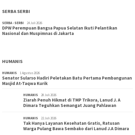
SERBA SERBI
SERBA - SERBI
24 Juli 2026
DPW Perempuan Bangsa Papua Selatan Ikuti Pelantikan
TOPIK
30 Juli 2026
Nasional dan Muspimnas di Jakarta
Wujudkan Sekolah Adiwiyata:SD Inpres Polder Merauke
Gandeng TNI-Polri Gelar Karya Bakti dan Kampanye…
HUMANIS
HUMANIS
1 Agustus 2026
Senator Sularso Hadiri Peletakan Batu Pertama Pembangunan
Masjid At-Taqwa Kurik
HUMANIS
28 Juli 2026
Ziarah Penuh Hikmat di TMP Trikora, Lanud J. A
Dimara Teguhkan Semangat Juang Pahlawan
HUMANIS
22 Juli 2026
Tak Hanya Layanan Kesehatan Gratis, Ratusan
Warga Pulang Bawa Sembako dari Lanud J.A Dimara