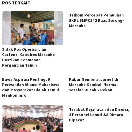
POS TERKAIT
Telkom Percepat Pemulihan
SKKL SMPCS#2 Ruas Sorong-
Merauke
Sidak Pos Operasi Lilin
Cartenz, Kapolres Merauke
Pastikan Keamanan
Pergantian Tahun
Bawa Aspirasi Penting, 9
Kabar Gembira, Jarnet di
Perwakilan Aliansi Mahasiswa
Merauke Kembali Normal
dan Masyarakat Diajak Temui
setelah Rusak 2 Pekan
Menkominfo
Terlibat Kejahatan dan Disersi,
4 Personel Lanud J.A Dimara
Dipecat