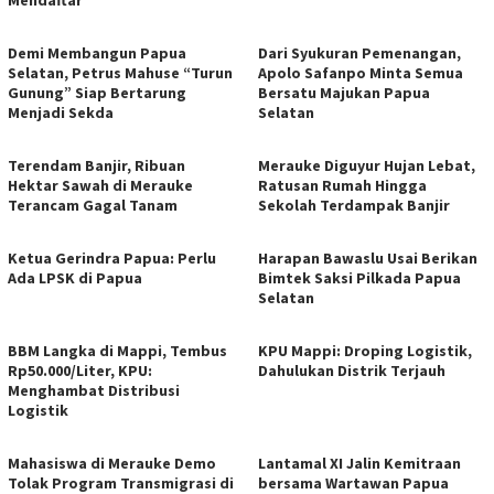
Mendaftar
Demi Membangun Papua
Dari Syukuran Pemenangan,
Selatan, Petrus Mahuse “Turun
Apolo Safanpo Minta Semua
Gunung” Siap Bertarung
Bersatu Majukan Papua
Menjadi Sekda
Selatan
Terendam Banjir, Ribuan
Merauke Diguyur Hujan Lebat,
Hektar Sawah di Merauke
Ratusan Rumah Hingga
Terancam Gagal Tanam
Sekolah Terdampak Banjir
Ketua Gerindra Papua: Perlu
Harapan Bawaslu Usai Berikan
Ada LPSK di Papua
Bimtek Saksi Pilkada Papua
Selatan
BBM Langka di Mappi, Tembus
KPU Mappi: Droping Logistik,
Rp50.000/Liter, KPU:
Dahulukan Distrik Terjauh
Menghambat Distribusi
Logistik
Mahasiswa di Merauke Demo
Lantamal XI Jalin Kemitraan
Tolak Program Transmigrasi di
bersama Wartawan Papua