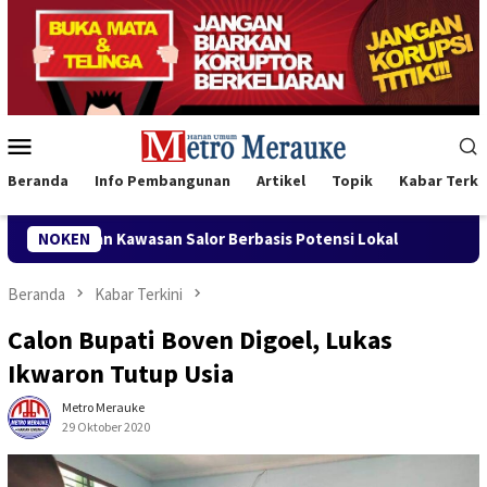
Loncat
ke
konten
Menu
Mobile
Beranda
Info Pembangunan
Artikel
Topik
Kabar Terki
Salor Berbasis Potensi Lokal
NOKEN
Bank Mandiri Region XII H
Beranda
Kabar Terkini
Calon Bupati Boven Digoel, Lukas
Ikwaron Tutup Usia
Metro Merauke
29 Oktober 2020