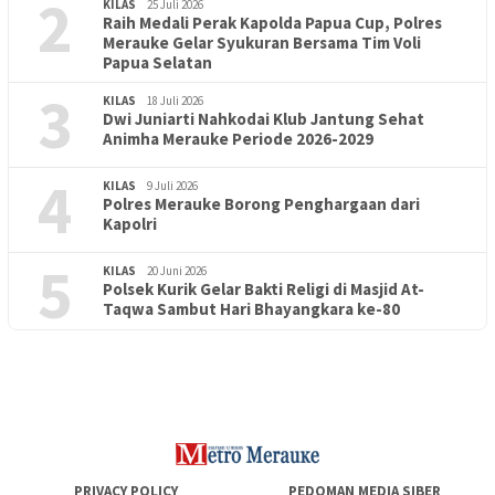
2
KILAS
25 Juli 2026
Raih Medali Perak Kapolda Papua Cup, Polres
Merauke Gelar Syukuran Bersama Tim Voli
Papua Selatan
3
KILAS
18 Juli 2026
Dwi Juniarti Nahkodai Klub Jantung Sehat
Animha Merauke Periode 2026-2029
4
KILAS
9 Juli 2026
Polres Merauke Borong Penghargaan dari
Kapolri
5
KILAS
20 Juni 2026
Polsek Kurik Gelar Bakti Religi di Masjid At-
PENDIDIKAN
18 Juni 2026
Taqwa Sambut Hari Bhayangkara ke-80
Lepas Puluhan Peserta Didik, TK Yapis 2 Merauke Siapkan
Generasi Berkarakter dan Berakhlak
PRIVACY POLICY
PEDOMAN MEDIA SIBER