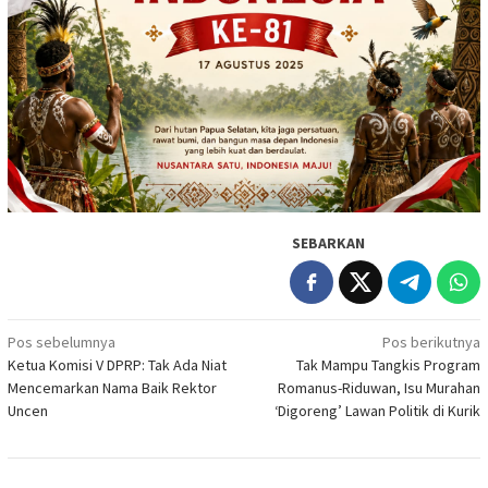
SEBARKAN
Navigasi
Pos sebelumnya
Pos berikutnya
Ketua Komisi V DPRP: Tak Ada Niat
Tak Mampu Tangkis Program
pos
Mencemarkan Nama Baik Rektor
Romanus-Riduwan, Isu Murahan
Uncen
‘Digoreng’ Lawan Politik di Kurik