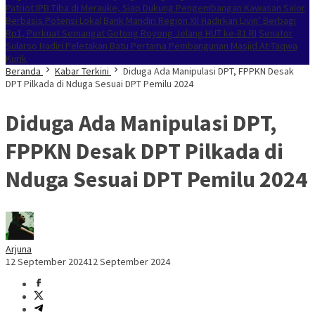
Patriot IPB Tiba di Merauke, Siap Dukung Pengembangan Kawasan Salor
Berbasis Potensi Lokal
Bank Mandiri Region XII Hadirkan Livin’ Berbagi
Rp1, Perkuat Semangat Gotong Royong Jelang HUT ke-81 RI
Senator
Sularso Hadiri Peletakan Batu Pertama Pembangunan Masjid At-Taqwa
Kurik
Beranda
Kabar Terkini
Diduga Ada Manipulasi DPT, FPPKN Desak
DPT Pilkada di Nduga Sesuai DPT Pemilu 2024
Diduga Ada Manipulasi DPT,
FPPKN Desak DPT Pilkada di
Nduga Sesuai DPT Pemilu 2024
Arjuna
12 September 2024
12 September 2024