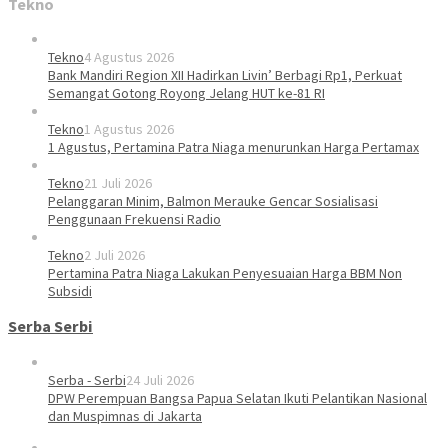
Tekno
Tekno
4 Agustus 2026
Bank Mandiri Region XII Hadirkan Livin’ Berbagi Rp1, Perkuat
Semangat Gotong Royong Jelang HUT ke-81 RI
Tekno
1 Agustus 2026
1 Agustus, Pertamina Patra Niaga menurunkan Harga Pertamax
Tekno
21 Juli 2026
Pelanggaran Minim, Balmon Merauke Gencar Sosialisasi
Penggunaan Frekuensi Radio
Tekno
2 Juli 2026
Pertamina Patra Niaga Lakukan Penyesuaian Harga BBM Non
Subsidi
Serba Serbi
Serba - Serbi
24 Juli 2026
DPW Perempuan Bangsa Papua Selatan Ikuti Pelantikan Nasional
dan Muspimnas di Jakarta