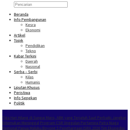
Beranda
Info Pembangunan
Kesra
Ekonomi
Artikel
Topik
Pendidikan
Tekno
Kabar Terkini
Daerah
Nasional
Serba – Serbi
Kilas
Humanis
Liputan Khusus
Peristiwa
Info Sepekan
Politik
NOKEN
Tiga Hari Hilang di Sungai Maro, ABK yang Terjatuh Saat Perbaiki Jangkar
Ditemukan Meninggal
Program CSR Unggulan Pertamina Patra Niaga
Regional Papua Maluku Boyong 5 Penghargaan ISRA 2026
Tim Ekspedisi