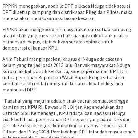
FPPKN menegaskan, apabila DPT pilkada Nduga tidak sesuai
DPT di setiap kampung dan distrik saat Pileg dan Pilres, maka
mereka akan melakukan aksi besar-besaran.
FPPKN akan mengkoordinir masyarakat dari setiap kampung
atau distrik yang merasakan hak suaranya dikorbankan atau
namanya di hapus, dipindahkan secara sepihak untuk
demontrasi di kantor KPU.
Arim Tabuni mengingatkan, khusus di Nduga ada cacatan
kelam yang terjadi pada 2013 lalu. Banyak masyarakat Nduga
korban akibat politik ketika itu, karena permainan DPT. Kini
untuk pemilihan Bupati dan Wakil BupatiNduga situasi itu
kembali sudah mulai mengarah ke sana akibat diduga ada
manipulasi DPT.
“Padahal yang maju ini adalah anak daerah semua, sehingga
kami minta KPU RI, Bawaslu RI, Dirjen Kependudukan dan
Catatan Sipil Kemendagri, KPU Nduga, dan Bawaslu Nduga
tidak boleh ada pemindahan DPT seperti yang ada di DPS dan
DPT di 32 distrik segera kembalikan jumlahnya seperti saat
Pilpres dan Pileg 2024. Pemindahan DPT ini sudah masuk ranah
hukum perdata,” kata Arim Tabuni.