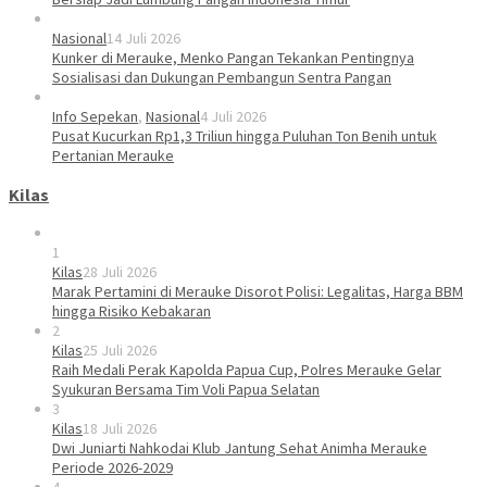
Nasional
14 Juli 2026
Kunker di Merauke, Menko Pangan Tekankan Pentingnya
Sosialisasi dan Dukungan Pembangun Sentra Pangan
Info Sepekan
,
Nasional
4 Juli 2026
Pusat Kucurkan Rp1,3 Triliun hingga Puluhan Ton Benih untuk
Pertanian Merauke
Kilas
1
Kilas
28 Juli 2026
Marak Pertamini di Merauke Disorot Polisi: Legalitas, Harga BBM
hingga Risiko Kebakaran
2
Kilas
25 Juli 2026
Raih Medali Perak Kapolda Papua Cup, Polres Merauke Gelar
Syukuran Bersama Tim Voli Papua Selatan
3
Kilas
18 Juli 2026
Dwi Juniarti Nahkodai Klub Jantung Sehat Animha Merauke
Periode 2026-2029