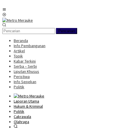
Loncat
ke
Menu
konten
Mobile
Pencarian
Beranda
Info Pembangunan
Artikel
Topik
Kabar Terkini
Serba – Serbi
Liputan Khusus
Peristiwa
Info Sepekan
Politik
Laporan Utama
Hukum & Kriminal
Politik
Cakrawala
Olahraga