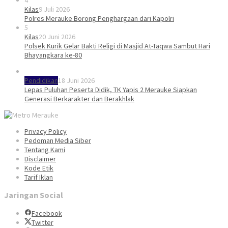
4
Kilas
9 Juli 2026
Polres Merauke Borong Penghargaan dari Kapolri
5
Kilas
20 Juni 2026
Polsek Kurik Gelar Bakti Religi di Masjid At-Taqwa Sambut Hari
Bhayangkara ke-80
Pendidikan
18 Juni 2026
Lepas Puluhan Peserta Didik, TK Yapis 2 Merauke Siapkan
Generasi Berkarakter dan Berakhlak
Privacy Policy
Pedoman Media Siber
Tentang Kami
Disclaimer
Kode Etik
Tarif Iklan
Jaringan Social
Facebook
Twitter