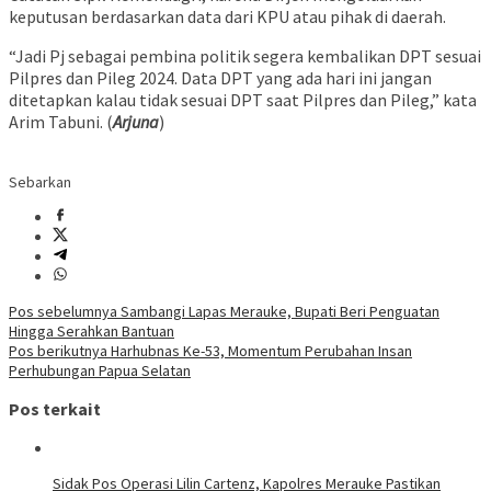
keputusan berdasarkan data dari KPU atau pihak di daerah.
“Jadi Pj sebagai pembina politik segera kembalikan DPT sesuai
Pilpres dan Pileg 2024. Data DPT yang ada hari ini jangan
ditetapkan kalau tidak sesuai DPT saat Pilpres dan Pileg,” kata
Arim Tabuni. (
Arjuna
)
Sebarkan
Navigasi
Pos sebelumnya
Sambangi Lapas Merauke, Bupati Beri Penguatan
Hingga Serahkan Bantuan
pos
Pos berikutnya
Harhubnas Ke-53, Momentum Perubahan Insan
Perhubungan Papua Selatan
Pos terkait
Sidak Pos Operasi Lilin Cartenz, Kapolres Merauke Pastikan