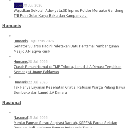
Topik
30 Juli 2026
Wujudkan Sekolah Adiwiyata:SD Inpres Polder Merauke Gandeng
TNI-Polri Gelar Karya Bakti dan Kampanye…
Humanis
Humanis
1 Agustus 2026
Senator Sularso Hadiri Peletakan Batu Pertama Pembangunan
Masjid At-Taqwa Kurik
Humanis
28 Juli 2026
Ziarah Penuh Hikmat di TMP Trikora, Lanud J. A Dimara Teguhkan
Semangat Juang Pahlawan
Humanis
22 Juli 2026
Tak Hanya Layanan Kesehatan Gratis, Ratusan Warga Pulang Bawa
Sembako dari Lanud J.A Dimara
Nasional
Nasional
15 Juli 2026
Menko Pangan Serap Aspirasi Daerah, KSPEAN Papua Selatan
Bersiap Jadi Lumbung Pangan Indonesia Timur