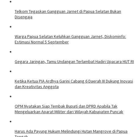
Telkom Tegaskan Gangguan Jarnet di Papua Selatan Bukan
Disengaja
Warga Papua Selatan Keluhkan Gangguan Jarnet, Diskominfo:
Estimasi Normal 5 September
Gegara Jaringan, Tamu Undangan Terlambat Hadiri Upacara HUT RI
Ketika Ketua PIA Ardhya Garini Cabang 6 Daerah III Dukung Inovasi
dan Kreativitas Anggota
OPM Nyatakan Siap Tembak Bupati dan DPRD Apabila Tak
Mengeluarkan Aparat Militer dari Wilayah Kabupaten Puncak
Harus Ada Payung Hukum Melindungi Hutan Mangrove di Papua
Tengah