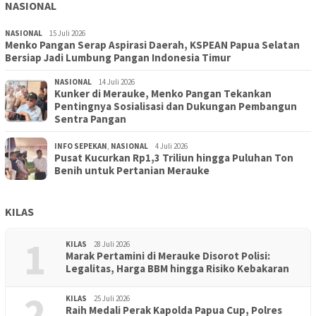
NASIONAL
NASIONAL
15 Juli 2026
Menko Pangan Serap Aspirasi Daerah, KSPEAN Papua Selatan
Bersiap Jadi Lumbung Pangan Indonesia Timur
NASIONAL
14 Juli 2026
Kunker di Merauke, Menko Pangan Tekankan
Pentingnya Sosialisasi dan Dukungan Pembangun
Sentra Pangan
INFO SEPEKAN
,
NASIONAL
4 Juli 2026
Pusat Kucurkan Rp1,3 Triliun hingga Puluhan Ton
Benih untuk Pertanian Merauke
KILAS
1
KILAS
28 Juli 2026
Marak Pertamini di Merauke Disorot Polisi:
Legalitas, Harga BBM hingga Risiko Kebakaran
2
KILAS
25 Juli 2026
Raih Medali Perak Kapolda Papua Cup, Polres