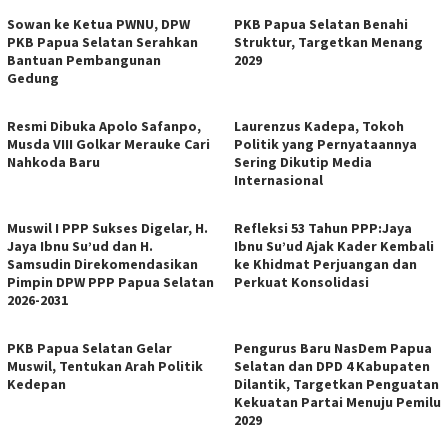
Sowan ke Ketua PWNU, DPW
PKB Papua Selatan Benahi
PKB Papua Selatan Serahkan
Struktur, Targetkan Menang
Bantuan Pembangunan
2029
Gedung
Resmi Dibuka Apolo Safanpo,
Laurenzus Kadepa, Tokoh
Musda VIII Golkar Merauke Cari
Politik yang Pernyataannya
Nahkoda Baru
Sering Dikutip Media
Internasional
Muswil I PPP Sukses Digelar, H.
Refleksi 53 Tahun PPP:Jaya
Jaya Ibnu Su’ud dan H.
Ibnu Su’ud Ajak Kader Kembali
Samsudin Direkomendasikan
ke Khidmat Perjuangan dan
Pimpin DPW PPP Papua Selatan
Perkuat Konsolidasi
2026-2031
PKB Papua Selatan Gelar
Pengurus Baru NasDem Papua
Muswil, Tentukan Arah Politik
Selatan dan DPD 4 Kabupaten
Kedepan
Dilantik, Targetkan Penguatan
Kekuatan Partai Menuju Pemilu
2029