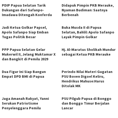
PDIP Papua Selatan Tarik
Didapuk Pimpin PKB Merauke,
Dukungan dari Safanpo-
Nyaman Budiman: Saatnya
Imadawa Ditengah Konferda
Berbenah
Jadi Ketua Golkar Papsel,
Buka Musda II di Papua
Apolo Safanpo Siap Emban
Selatan, Bahlil: Apolo Safanpo
Tugas Politik Besar
Layak Pimpin Golkar
PPP Papua Selatan Gelar
Hj. Al-Maratus Sholikah Mundur
Mukerwil II, Jelang Muktamar X
sebagai Ketua PKB Merauke
dan Bangkit di Pemilu 2029
Dua Figur Ini Siap Bangun
Perindo Nilai Materi Gugatan
Empat DPD BMI di Papua
PSU Boven Digoel Keliru,
Hendrikus Mahuse:Harus
Ditolak MK
Jaga Amanah Rakyat, Yanni
PSU Pilgub Papua di Bonggo
Serukan Patriotisme
dan Bonggo Timur Berjalan
Penyelenggara Pemilu
Lancar