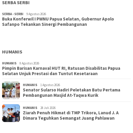
SERBA SERBI
SERBA - SERBI
9 Agustus 2026
Buka Konferwil I PWNU Papua Selatan, Gubernur Apolo
TOPIK
9 Agustus 2026
Safanpo Tekankan Sinergi Pembangunan
Konferwil I PWNU Papua Selatan Resmi Digelar, Siapkan
Kepengurusan Definitif Lima Tahun Ke Depan
HUMANIS
HUMANIS
8 Agustus 2026
Pimpin Barisan Karnaval HUT RI, Ratusan Disabilitas Papua
Selatan Unjuk Prestasi dan Tuntut Kesetaraan
HUMANIS
1 Agustus 2026
Senator Sularso Hadiri Peletakan Batu Pertama
Pembangunan Masjid At-Taqwa Kurik
HUMANIS
28 Juli 2026
Ziarah Penuh Hikmat di TMP Trikora, Lanud J. A
Dimara Teguhkan Semangat Juang Pahlawan