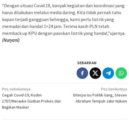
“Dengan situasi Covid 19, banyak kegiatan dan koordinasi yang
harus dilakukan melalui media daring. Kita tidak pernah tahu
kapan terjadi gangguan Sehingga, kami perlu listrik yang
memadai dan handal 1×24 jam. Terima kasih PLN telah
memback up KPU dengan pasokan listrik yang handal,”ujarnya.
(Nuryani)
SEBARKAN
Navigasi
Pos sebelumnya
Pos berikutnya
Cegah Covid-19, Kodim
Diterpa Isu Politik Uang, Steven
pos
1707/Merauke Giatkan Prokes dan
Abraham Tempuh Jalur Hukum
Bagikan Masker