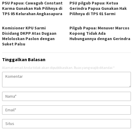
PSU Papua: Cawagub Constant
PSU pilgub Papua: Ketua
Karma Gunakan Hak Pilihnya di
Gerindra Papua Gunakan Hak
TPS 05 Kelurahan Angkasapura
Pilihnya di TPS 01 Sarmi
Komisioner KPU Sarmi
Pilgub Papua: Menuver Marcos
Disidang DKPP Atas Dugaan
Kopong Tidak Ada
Meloloskan Paslon dengan
Hubungannya dengan Gerindra
Suket Palsu
Tinggalkan Balasan
Alamat email Anda tidak akan dipublikasikan.
Ruas yang wajib ditandai
*