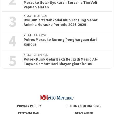
Merauke Gelar Syukuran Bersama Tim Voli
Papua Selatan
3
KILAS
18 Juli 2026
Dwi Juniarti Nahkodai Klub Jantung Sehat
Animha Merauke Periode 2026-2029
4
KILAS
9 Juli 2026
Polres Merauke Borong Penghargaan dari
Kapolri
5
KILAS
20 Juni 2026
Polsek Kurik Gelar Bakti Religi di Masjid At-
PENDIDIKAN
18 Juni 2026
Taqwa Sambut Hari Bhayangkara ke-80
Lepas Puluhan Peserta Didik, TK Yapis 2 Merauke Siapkan
Generasi Berkarakter dan Berakhlak
PRIVACY POLICY
PEDOMAN MEDIA SIBER
TENTANG KAMI
DISCLAIMER