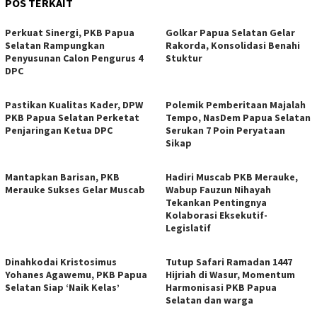
POS TERKAIT
Perkuat Sinergi, PKB Papua
Golkar Papua Selatan Gelar
Selatan Rampungkan
Rakorda, Konsolidasi Benahi
Penyusunan Calon Pengurus 4
Stuktur
DPC
Pastikan Kualitas Kader, DPW
Polemik Pemberitaan Majalah
PKB Papua Selatan Perketat
Tempo, NasDem Papua Selatan
Penjaringan Ketua DPC
Serukan 7 Poin Peryataan
Sikap
Mantapkan Barisan, PKB
Hadiri Muscab PKB Merauke,
Merauke Sukses Gelar Muscab
Wabup Fauzun Nihayah
Tekankan Pentingnya
Kolaborasi Eksekutif-
Legislatif
Dinahkodai Kristosimus
Tutup Safari Ramadan 1447
Yohanes Agawemu, PKB Papua
Hijriah di Wasur, Momentum
Selatan Siap ‘Naik Kelas’
Harmonisasi PKB Papua
Selatan dan warga