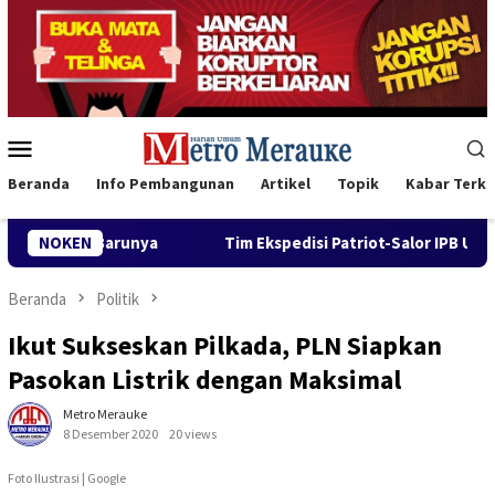
Loncat
ke
konten
Menu
Mobile
Beranda
Info Pembangunan
Artikel
Topik
Kabar Terki
ya
NOKEN
Tim Ekspedisi Patriot-Salor IPB University Gandeng 
Beranda
Politik
Ikut Sukseskan Pilkada, PLN Siapkan
Pasokan Listrik dengan Maksimal
Metro Merauke
8 Desember 2020
20 views
Foto Ilustrasi | Google