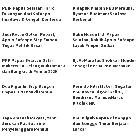
PDIP Papua Selatan Tarik
Didapuk Pimpin PKB Merauke,
Dukungan dari Safanpo-
Nyaman Budiman: Saatnya
Imadawa Ditengah Konferda
Berbenah
Jadi Ketua Golkar Papsel,
Buka Musda II di Papua
Apolo Safanpo Siap Emban
Selatan, Bahlil: Apolo Safanpo
Tugas Politik Besar
Layak Pimpin Golkar
PPP Papua Selatan Gelar
Hj. Al-Maratus Sholikah Mundur
Mukerwil II, Jelang Muktamar X
sebagai Ketua PKB Merauke
dan Bangkit di Pemilu 2029
Dua Figur Ini Siap Bangun
Perindo Nilai Materi Gugatan
Empat DPD BMI di Papua
PSU Boven Digoel Keliru,
Hendrikus Mahuse:Harus
Ditolak MK
Jaga Amanah Rakyat, Yanni
PSU Pilgub Papua di Bonggo
Serukan Patriotisme
dan Bonggo Timur Berjalan
Penyelenggara Pemilu
Lancar