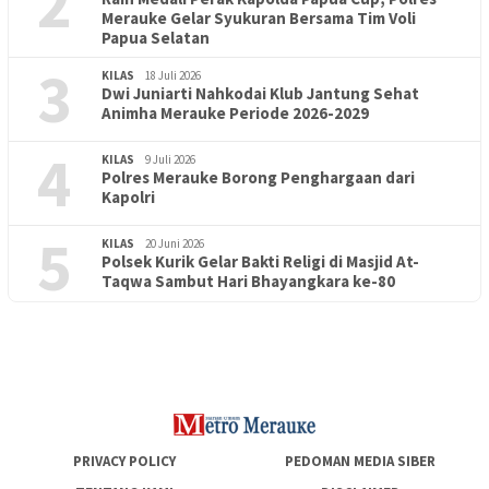
2
Merauke Gelar Syukuran Bersama Tim Voli
Papua Selatan
3
KILAS
18 Juli 2026
Dwi Juniarti Nahkodai Klub Jantung Sehat
Animha Merauke Periode 2026-2029
4
KILAS
9 Juli 2026
Polres Merauke Borong Penghargaan dari
Kapolri
5
KILAS
20 Juni 2026
Polsek Kurik Gelar Bakti Religi di Masjid At-
PENDIDIKAN
18 Juni 2026
Taqwa Sambut Hari Bhayangkara ke-80
Lepas Puluhan Peserta Didik, TK Yapis 2 Merauke Siapkan
Generasi Berkarakter dan Berakhlak
PRIVACY POLICY
PEDOMAN MEDIA SIBER