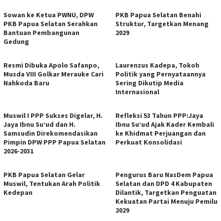
Sowan ke Ketua PWNU, DPW
PKB Papua Selatan Benahi
PKB Papua Selatan Serahkan
Struktur, Targetkan Menang
Bantuan Pembangunan
2029
Gedung
Resmi Dibuka Apolo Safanpo,
Laurenzus Kadepa, Tokoh
Musda VIII Golkar Merauke Cari
Politik yang Pernyataannya
Nahkoda Baru
Sering Dikutip Media
Internasional
Muswil I PPP Sukses Digelar, H.
Refleksi 53 Tahun PPP:Jaya
Jaya Ibnu Su’ud dan H.
Ibnu Su’ud Ajak Kader Kembali
Samsudin Direkomendasikan
ke Khidmat Perjuangan dan
Pimpin DPW PPP Papua Selatan
Perkuat Konsolidasi
2026-2031
PKB Papua Selatan Gelar
Pengurus Baru NasDem Papua
Muswil, Tentukan Arah Politik
Selatan dan DPD 4 Kabupaten
Kedepan
Dilantik, Targetkan Penguatan
Kekuatan Partai Menuju Pemilu
2029