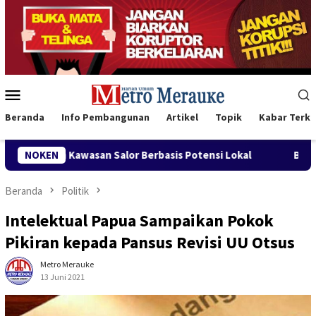
Loncat
ke
konten
Menu
Mobile
Beranda
Info Pembangunan
Artikel
Topik
Kabar Terki
Salor Berbasis Potensi Lokal
NOKEN
Bank Mandiri Region XII H
Beranda
Politik
Intelektual Papua Sampaikan Pokok
Pikiran kepada Pansus Revisi UU Otsus
Metro Merauke
13 Juni 2021