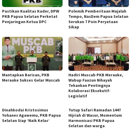
Pastikan Kualitas Kader, DPW
Polemik Pemberitaan Majalah
PKB Papua Selatan Perketat
Tempo, NasDem Papua Selatan
Penjaringan Ketua DPC
Serukan 7 Poin Peryataan
Sikap
Mantapkan Barisan, PKB
Hadiri Muscab PKB Merauke,
Merauke Sukses Gelar Muscab
Wabup Fauzun Nihayah
Tekankan Pentingnya
Kolaborasi Eksekutif-
Legislatif
Dinahkodai Kristosimus
Tutup Safari Ramadan 1447
Yohanes Agawemu, PKB Papua
Hijriah di Wasur, Momentum
Selatan Siap ‘Naik Kelas’
Harmonisasi PKB Papua
Selatan dan warga