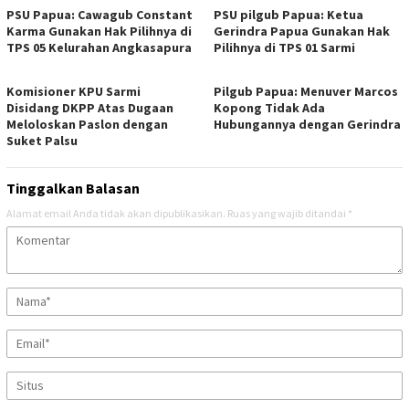
PSU Papua: Cawagub Constant
PSU pilgub Papua: Ketua
Karma Gunakan Hak Pilihnya di
Gerindra Papua Gunakan Hak
TPS 05 Kelurahan Angkasapura
Pilihnya di TPS 01 Sarmi
Komisioner KPU Sarmi
Pilgub Papua: Menuver Marcos
Disidang DKPP Atas Dugaan
Kopong Tidak Ada
Meloloskan Paslon dengan
Hubungannya dengan Gerindra
Suket Palsu
Tinggalkan Balasan
Alamat email Anda tidak akan dipublikasikan.
Ruas yang wajib ditandai
*