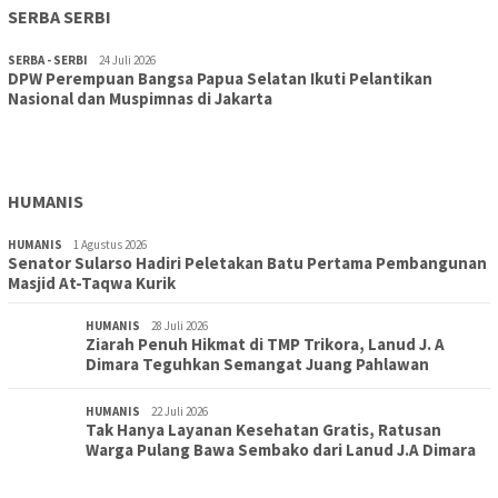
SERBA SERBI
SERBA - SERBI
24 Juli 2026
DPW Perempuan Bangsa Papua Selatan Ikuti Pelantikan
TOPIK
30 Juli 2026
Nasional dan Muspimnas di Jakarta
Wujudkan Sekolah Adiwiyata:SD Inpres Polder Merauke
Gandeng TNI-Polri Gelar Karya Bakti dan Kampanye…
HUMANIS
HUMANIS
1 Agustus 2026
Senator Sularso Hadiri Peletakan Batu Pertama Pembangunan
Masjid At-Taqwa Kurik
HUMANIS
28 Juli 2026
Ziarah Penuh Hikmat di TMP Trikora, Lanud J. A
Dimara Teguhkan Semangat Juang Pahlawan
HUMANIS
22 Juli 2026
Tak Hanya Layanan Kesehatan Gratis, Ratusan
Warga Pulang Bawa Sembako dari Lanud J.A Dimara