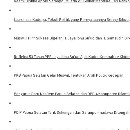
Resmi Dibuka Apolo Safanpo, Musda VIII Golkar Merauke Cari Nahk
Laurenzus Kadepa, Tokoh Politik yang Pernyataannya Sering Dikutip
Muswil I PPP Sukses Digelar, H. Jaya Ibnu Su’ud dan H. Samsudin 
Refleksi 53 Tahun PPP:Jaya Ibnu Su’ud Ajak Kader Kembali ke Khid
PKB Papua Selatan Gelar Muswil, Tentukan Arah Politik Kedepan
Pengurus Baru NasDem Papua Selatan dan DPD 4 Kabupaten Dilantik
PDIP Papua Selatan Tarik Dukungan dari Safanpo-Imadawa Ditengah