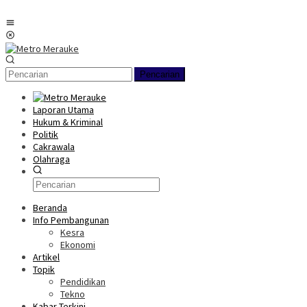
Loncat
ke
Menu
konten
Mobile
Pencarian
Laporan Utama
Hukum & Kriminal
Politik
Cakrawala
Olahraga
Beranda
Info Pembangunan
Kesra
Ekonomi
Artikel
Topik
Pendidikan
Tekno
Kabar Terkini