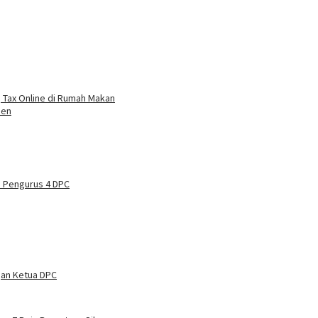
 Tax Online di Rumah Makan
den
n Pengurus 4 DPC
gan Ketua DPC