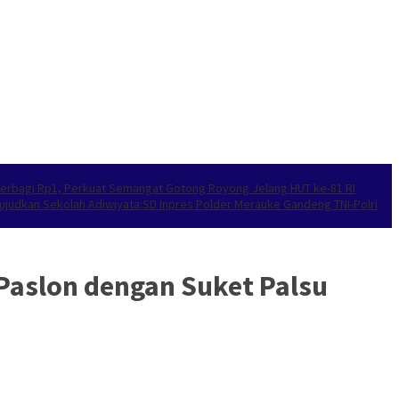
’ Berbagi Rp1, Perkuat Semangat Gotong Royong Jelang HUT ke-81 RI
ujudkan Sekolah Adiwiyata:SD Inpres Polder Merauke Gandeng TNI-Polri
Paslon dengan Suket Palsu