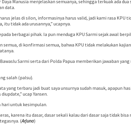
aya Manusia menjelaskan semuanya, sehingga terkuak ada dua s
an data.
rus jelas di silon, informasinya harus valid, jadi kami rasa KPU
a, itu tidak ada urusannya,” ucapnya.
epada berbagai pihak. Ia pun menduga KPU Sarmi sejak awal berpi
an semua, di konfirmasi semua, bahwa KPU tidak melakukan kajia
atanya.
u Bawaslu Sarmi serta dari Polda Papua memberikan jawaban yan
ng salah (palsu).
ata yang terbaru jadi buat saya unsurnya sudah masuk, apapun has
 diupdate,” ucap Yansen.
a hari untuk kesimpulan.
s, karena itu dasar, dasar sekali kalau dari dasar saja tidak bis
tegasnya. (
Arjuna
)