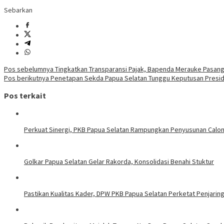
Sebarkan
Navigasi
Pos sebelumnya
Tingkatkan Transparansi Pajak, Bapenda Merauke Pasang
Pos berikutnya
Penetapan Sekda Papua Selatan Tunggu Keputusan Presi
pos
Pos terkait
Perkuat Sinergi, PKB Papua Selatan Rampungkan Penyusunan Calo
Golkar Papua Selatan Gelar Rakorda, Konsolidasi Benahi Stuktur
Pastikan Kualitas Kader, DPW PKB Papua Selatan Perketat Penjarin