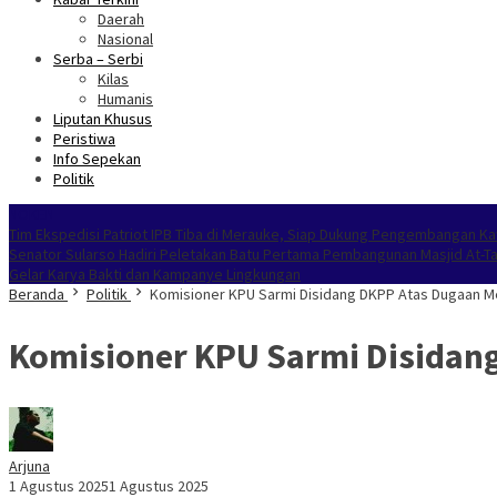
Daerah
Nasional
Serba – Serbi
Kilas
Humanis
Liputan Khusus
Peristiwa
Info Sepekan
Politik
NOKEN
Tim Ekspedisi Patriot IPB Tiba di Merauke, Siap Dukung Pengembangan Ka
Senator Sularso Hadiri Peletakan Batu Pertama Pembangunan Masjid At-T
Gelar Karya Bakti dan Kampanye Lingkungan
Beranda
Politik
Komisioner KPU Sarmi Disidang DKPP Atas Dugaan M
Komisioner KPU Sarmi Disidang
Arjuna
1 Agustus 2025
1 Agustus 2025