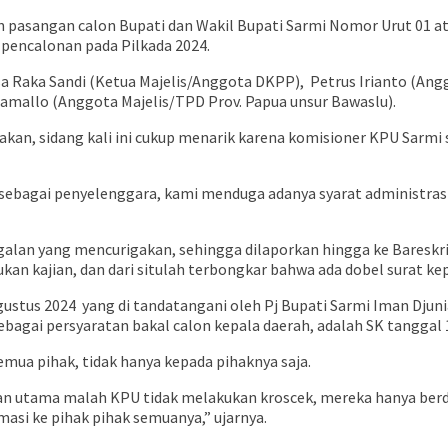
 pasangan calon Bupati dan Wakil Bupati Sarmi Nomor Urut 01 a
 pencalonan pada Pilkada 2024.
rsa Raka Sandi (Ketua Majelis/Anggota DKPP), Petrus Irianto (Ang
hamallo (Anggota Majelis/TPD Prov. Papua unsur Bawaslu).
an, sidang kali ini cukup menarik karena komisioner KPU Sarmi
agai penyelenggara, kami menduga adanya syarat administrasi un
alan yang mencurigakan, sehingga dilaporkan hingga ke Bareskri
n kajian, dan dari situlah terbongkar bahwa ada dobel surat kep
gustus 2024 yang di tandatangani oleh Pj Bupati Sarmi Iman Dju
ebagai persyaratan bakal calon kepala daerah, adalah SK tanggal 
mua pihak, tidak hanya kepada pihaknya saja.
ratan utama malah KPU tidak melakukan kroscek, mereka hanya berd
rmasi ke pihak pihak semuanya,” ujarnya.