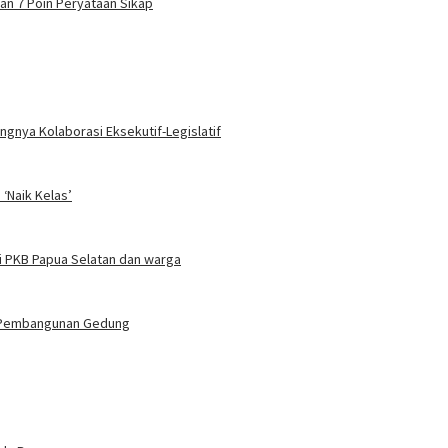
n 7 Poin Peryataan Sikap
gnya Kolaborasi Eksekutif-Legislatif
‘Naik Kelas’
i PKB Papua Selatan dan warga
n Pembangunan Gedung