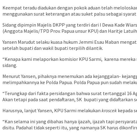
Keempat teradu diadukan dengan pokok aduan telah meloloskan
menggunakan surat keterangan atau suket palsu sebagai syarat
Sidang dipimpin Majelis DKPP yang terdiri dari I Dewa Kade Wia
(Anggota Majelis/TPD Prov. Papua unsur KPU) dan Haritje Latui
Yansen Marudut selaku kuasa hukum Jemmi Esau Maban mengatak
setelah bupati dan wakil bupati terpilih dilantik.
“Kenapa kami melaporkan komisior KPU Sarmi, karena mereka seb
sidang.
Menurut Yansen, pihaknya menemukan ada kejanggalan- kejangg
melimpahkannya ke Polda Papua. Polda Papua pun sudah melakuka
“Terungkap dari fakta persidangan bahwa surat tertanggal 16 A
Akan tetapi pada saat pendaftaran, SK bupati yang didaftarkan s
Harusnya, lanjut Yansen, KPU Sarmi melakukan
kroscek
kepada se
“Kan selama ini yang dibahas hanya ijazah, ijazah tapi persya
disitu. Padahal tidak seperti itu, yang namanya SK harus dikonfi