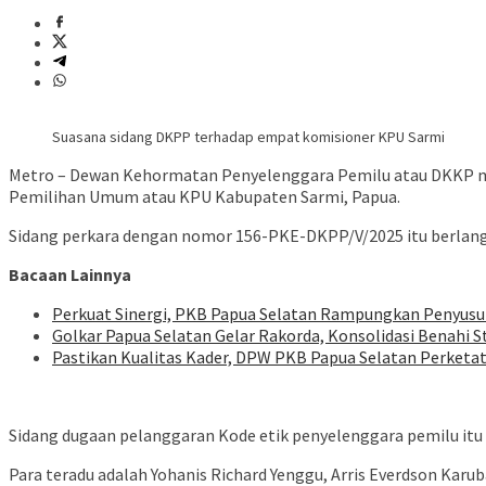
Suasana sidang DKPP terhadap empat komisioner KPU Sarmi
Metro – Dewan Kehormatan Penyelenggara Pemilu atau DKKP me
Pemilihan Umum atau KPU Kabupaten Sarmi, Papua.
Sidang perkara dengan nomor 156-PKE-DKPP/V/2025 itu berlangs
Bacaan Lainnya
Perkuat Sinergi, PKB Papua Selatan Rampungkan Penyusu
Golkar Papua Selatan Gelar Rakorda, Konsolidasi Benahi S
Pastikan Kualitas Kader, DPW PKB Papua Selatan Perketa
Sidang dugaan pelanggaran Kode etik penyelenggara pemilu it
Para teradu adalah Yohanis Richard Yenggu, Arris Everdson Kar