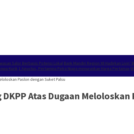
wasan Salor Berbasis Potensi Lokal
Bank Mandiri Region XII Hadirkan Livin
aqwa Kurik
1 Agustus, Pertamina Patra Niaga menurunkan Harga Pertamax
W
eloloskan Paslon dengan Suket Palsu
 DKPP Atas Dugaan Meloloskan 