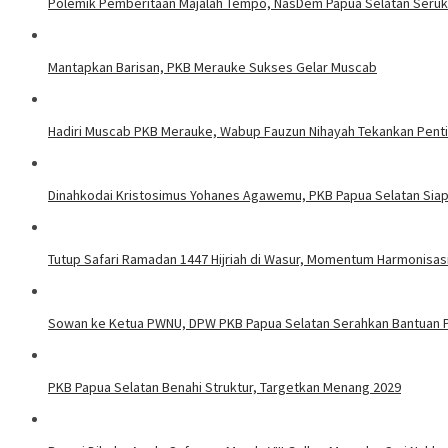
Polemik Pemberitaan Majalah Tempo, NasDem Papua Selatan Seruka
Mantapkan Barisan, PKB Merauke Sukses Gelar Muscab
Hadiri Muscab PKB Merauke, Wabup Fauzun Nihayah Tekankan Pentin
Dinahkodai Kristosimus Yohanes Agawemu, PKB Papua Selatan Siap 
Tutup Safari Ramadan 1447 Hijriah di Wasur, Momentum Harmonisas
Sowan ke Ketua PWNU, DPW PKB Papua Selatan Serahkan Bantua
PKB Papua Selatan Benahi Struktur, Targetkan Menang 2029