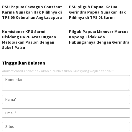
PSU Papua: Cawagub Constant
PSU pilgub Papua: Ketua
Karma Gunakan Hak Pilihnya di
Gerindra Papua Gunakan Hak
TPS 05 Kelurahan Angkasapura
Pilihnya di TPS 01 Sarmi
Komisioner KPU Sarmi
Pilgub Papua: Menuver Marcos
Disidang DKPP Atas Dugaan
Kopong Tidak Ada
Meloloskan Paslon dengan
Hubungannya dengan Gerindra
Suket Palsu
Tinggalkan Balasan
Alamat email Anda tidak akan dipublikasikan.
Ruas yang wajib ditandai
*