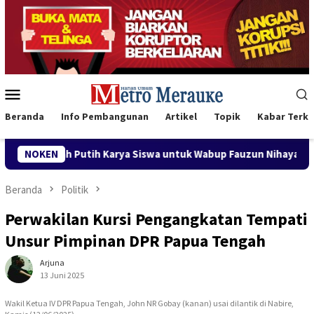
Loncat
ke
konten
Menu
Mobile
Beranda
Info Pembangunan
Artikel
Topik
Kabar Terki
iswa untuk Wabup Fauzun Nihayah
NOKEN
Aksi Cepat DLH Merau
Beranda
Politik
Perwakilan Kursi Pengangkatan Tempati
Unsur Pimpinan DPR Papua Tengah
Arjuna
13 Juni 2025
Wakil Ketua IV DPR Papua Tengah, John NR Gobay (kanan) usai dilantik di Nabire,