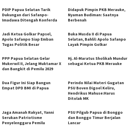
PDIP Papua Selatan Tarik
Didapuk Pimpin PKB Merauke,
Dukungan dari Safanpo-
Nyaman Budiman: Saatnya
Imadawa Ditengah Konferda
Berbenah
Jadi Ketua Golkar Papsel,
Buka Musda II di Papua
Apolo Safanpo Siap Emban
Selatan, Bahlil: Apolo Safanpo
Tugas Politik Besar
Layak Pimpin Golkar
PPP Papua Selatan Gelar
Hj. Al-Maratus Sholikah Mundur
Mukerwil II, Jelang Muktamar X
sebagai Ketua PKB Merauke
dan Bangkit di Pemilu 2029
Dua Figur Ini Siap Bangun
Perindo Nilai Materi Gugatan
Empat DPD BMI di Papua
PSU Boven Digoel Keliru,
Hendrikus Mahuse:Harus
Ditolak MK
Jaga Amanah Rakyat, Yanni
PSU Pilgub Papua di Bonggo
Serukan Patriotisme
dan Bonggo Timur Berjalan
Penyelenggara Pemilu
Lancar