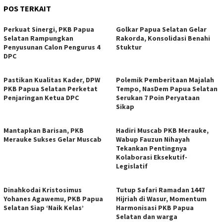
POS TERKAIT
Perkuat Sinergi, PKB Papua
Golkar Papua Selatan Gelar
Selatan Rampungkan
Rakorda, Konsolidasi Benahi
Penyusunan Calon Pengurus 4
Stuktur
DPC
Pastikan Kualitas Kader, DPW
Polemik Pemberitaan Majalah
PKB Papua Selatan Perketat
Tempo, NasDem Papua Selatan
Penjaringan Ketua DPC
Serukan 7 Poin Peryataan
Sikap
Mantapkan Barisan, PKB
Hadiri Muscab PKB Merauke,
Merauke Sukses Gelar Muscab
Wabup Fauzun Nihayah
Tekankan Pentingnya
Kolaborasi Eksekutif-
Legislatif
Dinahkodai Kristosimus
Tutup Safari Ramadan 1447
Yohanes Agawemu, PKB Papua
Hijriah di Wasur, Momentum
Selatan Siap ‘Naik Kelas’
Harmonisasi PKB Papua
Selatan dan warga