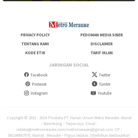
PRIVACY POLICY
PEDOMAN MEDIA SIBER
TENTANG KAMI
DISCLAIMER
KODE ETIK
TARIF IKLAN
JARINGAN SOCIAL
Facebook
Twitter
Pinterest
Tumblr
Instagram
Youtube
Copyright © 2015 - 2024. Produksi PT. Harian Umum Metro Merauke. Akurat
– Berimbang – Terpercaya. Email :
redaksi@metromerauke.com/metromerauke@gmail.com. CP :
081344567070. Alamat : Merauke – Papua Selatan. Diterbitkan Berdasarkan