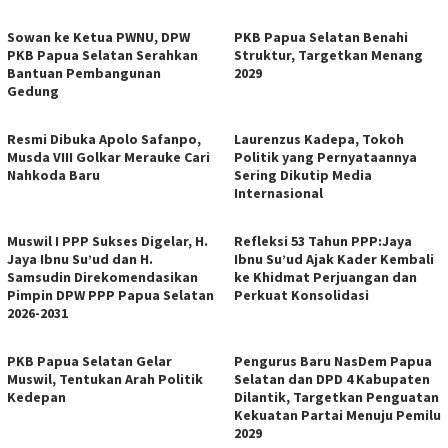
Sowan ke Ketua PWNU, DPW
PKB Papua Selatan Benahi
PKB Papua Selatan Serahkan
Struktur, Targetkan Menang
Bantuan Pembangunan
2029
Gedung
Resmi Dibuka Apolo Safanpo,
Laurenzus Kadepa, Tokoh
Musda VIII Golkar Merauke Cari
Politik yang Pernyataannya
Nahkoda Baru
Sering Dikutip Media
Internasional
Muswil I PPP Sukses Digelar, H.
Refleksi 53 Tahun PPP:Jaya
Jaya Ibnu Su’ud dan H.
Ibnu Su’ud Ajak Kader Kembali
Samsudin Direkomendasikan
ke Khidmat Perjuangan dan
Pimpin DPW PPP Papua Selatan
Perkuat Konsolidasi
2026-2031
PKB Papua Selatan Gelar
Pengurus Baru NasDem Papua
Muswil, Tentukan Arah Politik
Selatan dan DPD 4 Kabupaten
Kedepan
Dilantik, Targetkan Penguatan
Kekuatan Partai Menuju Pemilu
2029