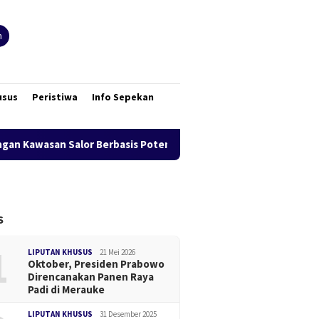
n
usus
Peristiwa
Info Sepekan
n Salor Berbasis Potensi Lokal
Bank Mandiri Region XII 
S
1
LIPUTAN KHUSUS
21 Mei 2026
Oktober, Presiden Prabowo
Direncanakan Panen Raya
Padi di Merauke
LIPUTAN KHUSUS
31 Desember 2025