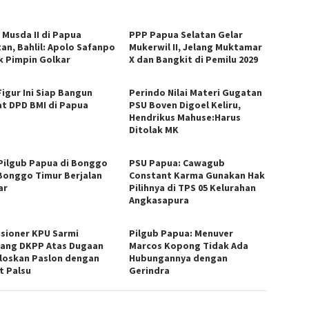
 Musda II di Papua
PPP Papua Selatan Gelar
tan, Bahlil: Apolo Safanpo
Mukerwil II, Jelang Muktamar
k Pimpin Golkar
X dan Bangkit di Pemilu 2029
Figur Ini Siap Bangun
Perindo Nilai Materi Gugatan
t DPD BMI di Papua
PSU Boven Digoel Keliru,
Hendrikus Mahuse:Harus
Ditolak MK
Pilgub Papua di Bonggo
PSU Papua: Cawagub
Bonggo Timur Berjalan
Constant Karma Gunakan Hak
ar
Pilihnya di TPS 05 Kelurahan
Angkasapura
sioner KPU Sarmi
Pilgub Papua: Menuver
dang DKPP Atas Dugaan
Marcos Kopong Tidak Ada
loskan Paslon dengan
Hubungannya dengan
t Palsu
Gerindra