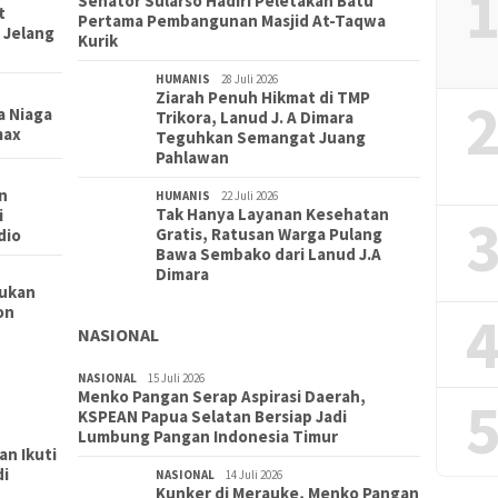
1
Senator Sularso Hadiri Peletakan Batu
t
Pertama Pembangunan Masjid At-Taqwa
 Jelang
Kurik
HUMANIS
28 Juli 2026
Ziarah Penuh Hikmat di TMP
2
a Niaga
Trikora, Lanud J. A Dimara
max
Teguhkan Semangat Juang
Pahlawan
n
HUMANIS
22 Juli 2026
Tak Hanya Layanan Kesehatan
i
3
Gratis, Ratusan Warga Pulang
dio
Bawa Sembako dari Lanud J.A
Dimara
kukan
on
4
NASIONAL
NASIONAL
15 Juli 2026
Menko Pangan Serap Aspirasi Daerah,
5
KSPEAN Papua Selatan Bersiap Jadi
PEND
Lumbung Pangan Indonesia Timur
Lepas
n Ikuti
2 Me
di
NI-
NASIONAL
14 Juli 2026
Berk
Kunker di Merauke, Menko Pangan