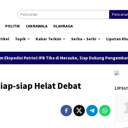
Pencaria
POLITIK
CAKRAWALA
OLAHRAGA
tikel
Topik
Kabar Terkini
Serba – Serbi
Liputan Kh
 Patriot IPB Tiba di Merauke, Siap Dukung Pengembangan Kawasa
iap-siap Helat Debat
LIPSU