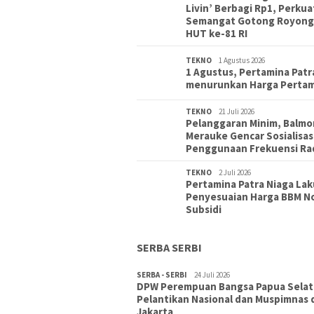
Livin’ Berbagi Rp1, Perkua
Semangat Gotong Royong
HUT ke-81 RI
TEKNO
1 Agustus 2026
1 Agustus, Pertamina Patr
menurunkan Harga Perta
TEKNO
21 Juli 2026
Pelanggaran Minim, Balmo
Merauke Gencar Sosialisas
Penggunaan Frekuensi Ra
TEKNO
2 Juli 2026
Pertamina Patra Niaga La
Penyesuaian Harga BBM N
Subsidi
SERBA SERBI
SERBA - SERBI
TOPIK
30 Juli 2026
24 Juli 2026
DPW Perempuan Bangsa Papua Selata
Wujudkan Sekolah Adiwiyata:SD
Pelantikan Nasional dan Muspimnas 
Inpres Polder Merauke Gandeng T
Jakarta
Polri Gelar Karya Bakti dan