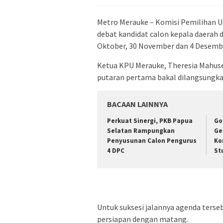
Metro Merauke – Komisi Pemilihan 
debat kandidat calon kepala daerah 
Oktober, 30 November dan 4 Desembe
Ketua KPU Merauke, Theresia Mahuse
putaran pertama bakal dilangsungkan
BACAAN LAINNYA
Perkuat Sinergi, PKB Papua
Go
Selatan Rampungkan
Ge
Penyusunan Calon Pengurus
Ko
4 DPC
St
Untuk suksesi jalannya agenda terse
persiapan dengan matang.