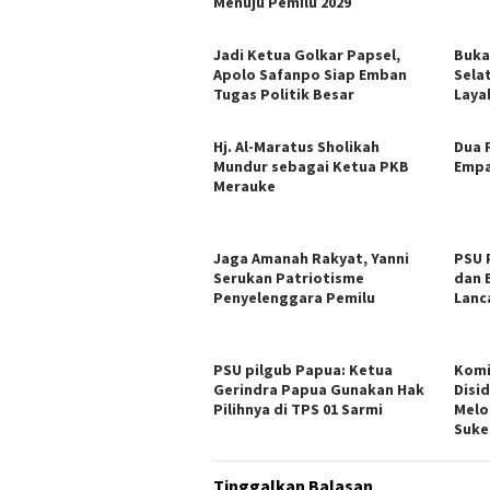
Menuju Pemilu 2029
Jadi Ketua Golkar Papsel,
Buka
Apolo Safanpo Siap Emban
Sela
Tugas Politik Besar
Laya
Hj. Al-Maratus Sholikah
Dua 
Mundur sebagai Ketua PKB
Empa
Merauke
Jaga Amanah Rakyat, Yanni
PSU 
Serukan Patriotisme
dan 
Penyelenggara Pemilu
Lanc
PSU pilgub Papua: Ketua
Komi
Gerindra Papua Gunakan Hak
Disi
Pilihnya di TPS 01 Sarmi
Melo
Suke
Tinggalkan Balasan