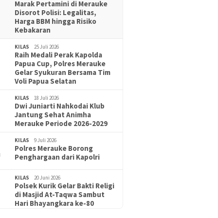
Marak Pertamini di Merauke
Disorot Polisi: Legalitas,
Harga BBM hingga Risiko
Kebakaran
KILAS
25 Juli 2026
Raih Medali Perak Kapolda
Papua Cup, Polres Merauke
Gelar Syukuran Bersama Tim
Voli Papua Selatan
KILAS
18 Juli 2026
Dwi Juniarti Nahkodai Klub
Jantung Sehat Animha
Merauke Periode 2026-2029
KILAS
9 Juli 2026
Polres Merauke Borong
Penghargaan dari Kapolri
KILAS
20 Juni 2026
Polsek Kurik Gelar Bakti Religi
IDIKAN
18 Juni 2026
di Masjid At-Taqwa Sambut
 Puluhan Peserta Didik, TK Yapis
Hari Bhayangkara ke-80
rauke Siapkan Generasi
arakter dan Berakhlak