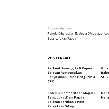
Navigasi
Pos sebelumnya
Pemda Diharapkan Evaluasi Otsus agar Le
pos
Sejahterakan Papua
POS TERKAIT
Perkuat Sinergi, PKB Papua
Golk
Selatan Rampungkan
Rako
Penyusunan Calon Pengurus 4
Stuk
DPC
Polemik Pemberitaan Majalah
Mant
Tempo, NasDem Papua
Mera
Selatan Serukan 7 Poin
Peryataan Sikap