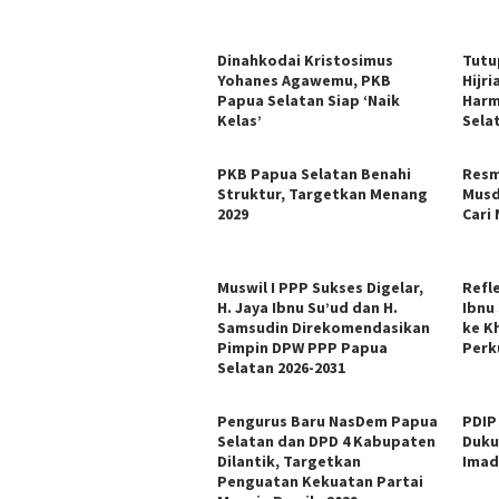
Dinahkodai Kristosimus
Tutu
Yohanes Agawemu, PKB
Hijr
Papua Selatan Siap ‘Naik
Harm
Kelas’
Sela
PKB Papua Selatan Benahi
Resm
Struktur, Targetkan Menang
Musd
2029
Cari
Muswil I PPP Sukses Digelar,
Refl
H. Jaya Ibnu Su’ud dan H.
Ibnu
Samsudin Direkomendasikan
ke K
Pimpin DPW PPP Papua
Perk
Selatan 2026-2031
Pengurus Baru NasDem Papua
PDIP
Selatan dan DPD 4 Kabupaten
Duku
Dilantik, Targetkan
Imad
Penguatan Kekuatan Partai