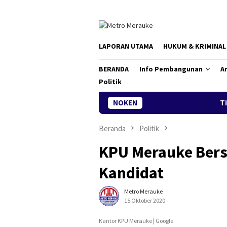
Loncat
ke
konten
LAPORAN UTAMA
HUKUM & KRIMINAL
BERANDA
Info Pembangunan
Ar
Politik
NOKEN
Tim Ekspedisi
Beranda
Politik
KPU Merauke Bers
Kandidat
Metro Merauke
15 Oktober 2020
Kantor KPU Merauke | Google