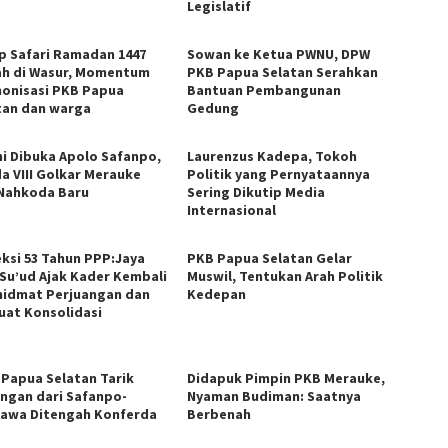
Legislatif
p Safari Ramadan 1447
Sowan ke Ketua PWNU, DPW
iah di Wasur, Momentum
PKB Papua Selatan Serahkan
onisasi PKB Papua
Bantuan Pembangunan
tan dan warga
Gedung
i Dibuka Apolo Safanpo,
Laurenzus Kadepa, Tokoh
a VIII Golkar Merauke
Politik yang Pernyataannya
 Nahkoda Baru
Sering Dikutip Media
Internasional
eksi 53 Tahun PPP:Jaya
PKB Papua Selatan Gelar
 Su’ud Ajak Kader Kembali
Muswil, Tentukan Arah Politik
hidmat Perjuangan dan
Kedepan
uat Konsolidasi
 Papua Selatan Tarik
Didapuk Pimpin PKB Merauke,
ngan dari Safanpo-
Nyaman Budiman: Saatnya
awa Ditengah Konferda
Berbenah