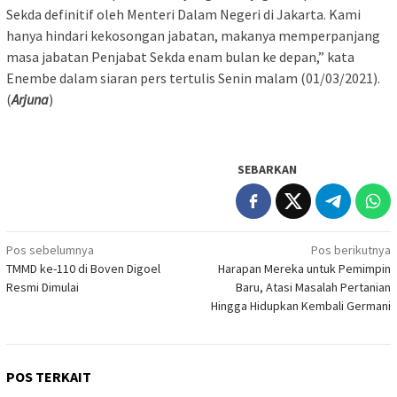
Sekda definitif oleh Menteri Dalam Negeri di Jakarta. Kami
hanya hindari kekosongan jabatan, makanya memperpanjang
masa jabatan Penjabat Sekda enam bulan ke depan,” kata
Enembe dalam siaran pers tertulis Senin malam (01/03/2021).
(
Arjuna
)
SEBARKAN
Navigasi
Pos sebelumnya
Pos berikutnya
TMMD ke-110 di Boven Digoel
Harapan Mereka untuk Pemimpin
pos
Resmi Dimulai
Baru, Atasi Masalah Pertanian
Hingga Hidupkan Kembali Germani
POS TERKAIT