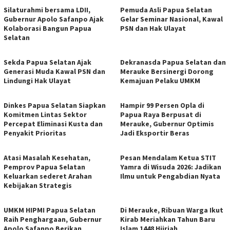
Silaturahmi bersama LDII,
Pemuda Asli Papua Selatan
Gubernur Apolo Safanpo Ajak
Gelar Seminar Nasional, Kawal
Kolaborasi Bangun Papua
PSN dan Hak Ulayat
Selatan
Sekda Papua Selatan Ajak
Dekranasda Papua Selatan dan
Generasi Muda Kawal PSN dan
Merauke Bersinergi Dorong
Lindungi Hak Ulayat
Kemajuan Pelaku UMKM
Dinkes Papua Selatan Siapkan
Hampir 99 Persen Opla di
Komitmen Lintas Sektor
Papua Raya Berpusat di
Percepat Eliminasi Kusta dan
Merauke, Gubernur Optimis
Penyakit Prioritas
Jadi Eksportir Beras
Atasi Masalah Kesehatan,
Pesan Mendalam Ketua STIT
Pemprov Papua Selatan
Yamra di Wisuda 2026: Jadikan
Keluarkan sederet Arahan
Ilmu untuk Pengabdian Nyata
Kebijakan Strategis
UMKM HIPMI Papua Selatan
Di Merauke, Ribuan Warga Ikut
Raih Penghargaan, Gubernur
Kirab Meriahkan Tahun Baru
Apolo Safanpo Berikan
Islam 1448 Hijriah