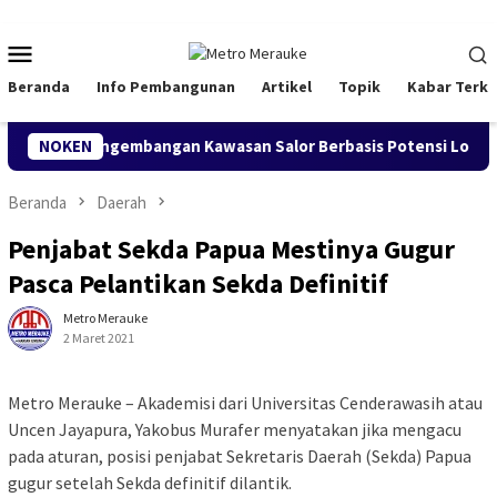
Loncat
ke
Menu
konten
Mobile
Beranda
Info Pembangunan
Artikel
Topik
Kabar Terki
ung Pengembangan Kawasan Salor Berbasis Potensi Lokal
NOKEN
Beranda
Daerah
Penjabat Sekda Papua Mestinya Gugur
Pasca Pelantikan Sekda Definitif
Metro Merauke
2 Maret 2021
Metro Merauke – Akademisi dari Universitas Cenderawasih atau
Uncen Jayapura, Yakobus Murafer menyatakan jika mengacu
pada aturan, posisi penjabat Sekretaris Daerah (Sekda) Papua
gugur setelah Sekda definitif dilantik.