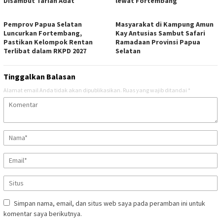
Disambut Tarian Adat
lewat Fortembang
Pemprov Papua Selatan
Masyarakat di Kampung Amun
Luncurkan Fortembang,
Kay Antusias Sambut Safari
Pastikan Kelompok Rentan
Ramadaan Provinsi Papua
Terlibat dalam RKPD 2027
Selatan
Tinggalkan Balasan
Alamat email Anda tidak akan dipublikasikan.
Ruas yang wajib ditandai
*
Simpan nama, email, dan situs web saya pada peramban ini untuk
komentar saya berikutnya.