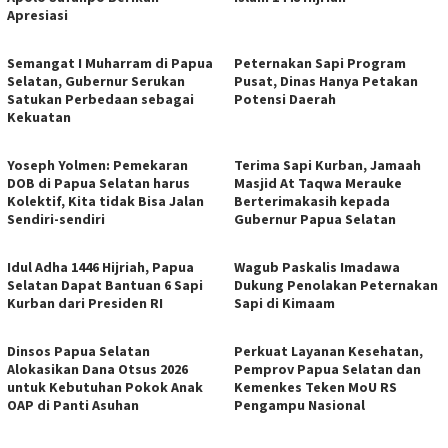
Apresiasi
Semangat I Muharram di Papua
Peternakan Sapi Program
Selatan, Gubernur Serukan
Pusat, Dinas Hanya Petakan
Satukan Perbedaan sebagai
Potensi Daerah
Kekuatan
Yoseph Yolmen: Pemekaran
Terima Sapi Kurban, Jamaah
DOB di Papua Selatan harus
Masjid At Taqwa Merauke
Kolektif, Kita tidak Bisa Jalan
Berterimakasih kepada
Sendiri-sendiri
Gubernur Papua Selatan
Idul Adha 1446 Hijriah, Papua
Wagub Paskalis Imadawa
Selatan Dapat Bantuan 6 Sapi
Dukung Penolakan Peternakan
Kurban dari Presiden RI
Sapi di Kimaam
Dinsos Papua Selatan
Perkuat Layanan Kesehatan,
Alokasikan Dana Otsus 2026
Pemprov Papua Selatan dan
untuk Kebutuhan Pokok Anak
Kemenkes Teken MoU RS
OAP di Panti Asuhan
Pengampu Nasional