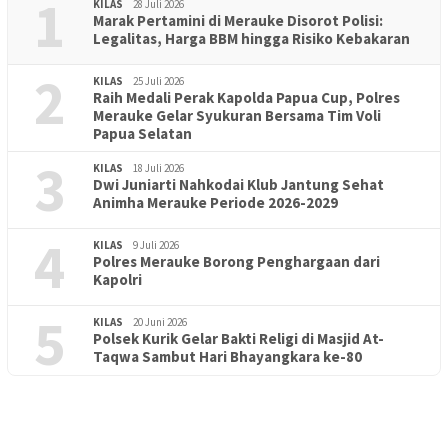
1
KILAS
28 Juli 2026
Marak Pertamini di Merauke Disorot Polisi:
Legalitas, Harga BBM hingga Risiko Kebakaran
2
KILAS
25 Juli 2026
Raih Medali Perak Kapolda Papua Cup, Polres
Merauke Gelar Syukuran Bersama Tim Voli
Papua Selatan
3
KILAS
18 Juli 2026
Dwi Juniarti Nahkodai Klub Jantung Sehat
Animha Merauke Periode 2026-2029
4
KILAS
9 Juli 2026
Polres Merauke Borong Penghargaan dari
Kapolri
5
KILAS
20 Juni 2026
Polsek Kurik Gelar Bakti Religi di Masjid At-
PENDIDIKAN
18 Juni 2026
Taqwa Sambut Hari Bhayangkara ke-80
Lepas Puluhan Peserta Didik, TK Yapis 2 Merauke Siapkan
Generasi Berkarakter dan Berakhlak