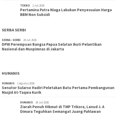
TEKNO
2 Juli 2026
Pertamina Patra Niaga Lakukan Penyesuaian Harga
BBM Non Subsidi
SERBA SERBI
SERBA - SERBI
24 Juli 2026
DPW Perempuan Bangsa Papua Selatan Ikuti Pelantikan
TOPIK
30 Juli 2026
Nasional dan Muspimnas di Jakarta
Wujudkan Sekolah Adiwiyata:SD Inpres Polder Merauke
Gandeng TNI-Polri Gelar Karya Bakti dan Kampanye…
HUMANIS
HUMANIS
1 Agustus 2026
Senator Sularso Hadiri Peletakan Batu Pertama Pembangunan
Masjid At-Taqwa Kurik
HUMANIS
28 Juli 2026
Ziarah Penuh Hikmat di TMP Trikora, Lanud J. A
Dimara Teguhkan Semangat Juang Pahlawan