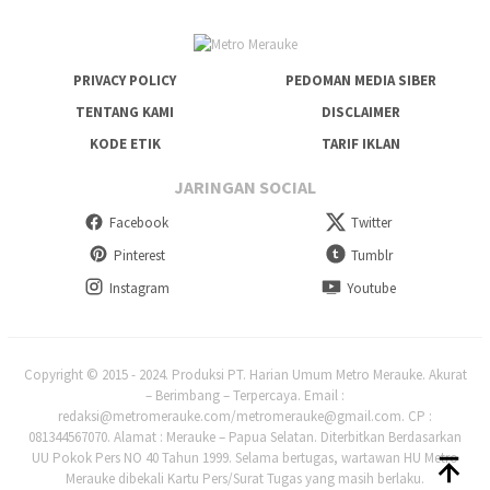
PRIVACY POLICY
PEDOMAN MEDIA SIBER
TENTANG KAMI
DISCLAIMER
KODE ETIK
TARIF IKLAN
JARINGAN SOCIAL
Facebook
Twitter
Pinterest
Tumblr
Instagram
Youtube
Copyright © 2015 - 2024. Produksi PT. Harian Umum Metro Merauke. Akurat
– Berimbang – Terpercaya. Email :
redaksi@metromerauke.com/metromerauke@gmail.com. CP :
081344567070. Alamat : Merauke – Papua Selatan. Diterbitkan Berdasarkan
UU Pokok Pers NO 40 Tahun 1999. Selama bertugas, wartawan HU Metro
Merauke dibekali Kartu Pers/Surat Tugas yang masih berlaku.