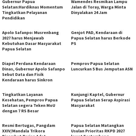
Gubernur Papua
Wamendes Resmikan Lampu
Selatan:Hardiknas Momentum
Jalan di Toray, Warga Minta
Tingkatkan Pelayanan
Dinyalakan 24 Jam
Pendidikan
Apolo Safanpo: Musrenbang
Genjot PAD, Kendaraan di
2027 harus Menjawab
Papua Selatan harus Berkode
Kebutuhan Dasar Masyarakat
PS
Papua Selatan
Diapel Perdana Kendaraan
Pemprov Papua Selatan
Dinas, Gubernur Apolo Safanpo
Luncurkan 5 Bus Jemputan ASN
Sebut Data dan Fisik
Kendaraan harus Sinkron
Tingkatkan Layanan
Kunjungi Kaptel, Gubernur
Kesehatan, Pemprov Papua
Papua Selatan Serap Aspirasi
Selatan segera Teken MoU
Masyarakat
dengan 7 RS Besar
Resmi Bertugas, Pangdam
Papua Selatan Matangkan
XXIV/Mandala Trikora
Usulan Prioritas RKPD 2027