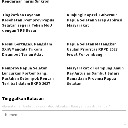
Kendaraan harus Sinkron
Tingkatkan Layanan
Kunjungi Kaptel, Gubernur
Kesehatan, Pemprov Papua
Papua Selatan Serap Aspirasi
Selatan segera Teken MoU
Masyarakat
dengan 7 RS Besar
Resmi Bertugas, Pangdam
Papua Selatan Matangkan
XXIV/Mandala Trikora
Usulan Prioritas RKPD 2027
Disambut Tarian Adat
lewat Fortembang
Pemprov Papua Selatan
Masyarakat di Kampung Amun
Luncurkan Fortembang,
Kay Antusias Sambut Safari
Pastikan Kelompok Rentan
Ramadaan Provinsi Papua
Terlibat dalam RKPD 2027
Selatan
Tinggalkan Balasan
Alamat email Anda tidak akan dipublikasikan.
Ruas yang wajib ditandai
*