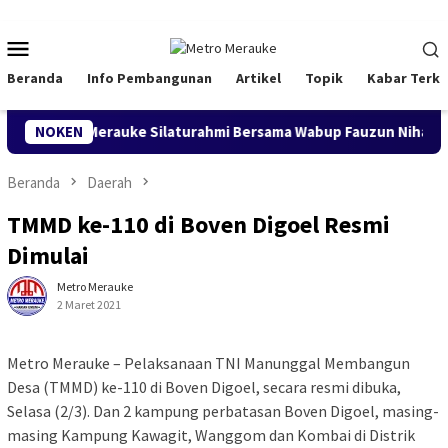
Loncat
ke
Menu
konten
Mobile
Beranda
Info Pembangunan
Artikel
Topik
Kabar Terki
 BKMT Merauke Silaturahmi Bersama Wabup Fauzun Nihayah
NOKEN
Beranda
Daerah
TMMD ke-110 di Boven Digoel Resmi
Dimulai
Metro Merauke
2 Maret 2021
Metro Merauke – Pelaksanaan TNI Manunggal Membangun
Desa (TMMD) ke-110 di Boven Digoel, secara resmi dibuka,
Selasa (2/3). Dan 2 kampung perbatasan Boven Digoel, masing-
masing Kampung Kawagit, Wanggom dan Kombai di Distrik