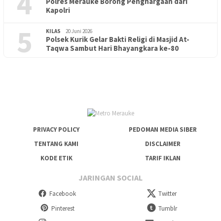
4
Polres Merauke Borong Penghargaan dari
Kapolri
5
KILAS
20 Juni 2026
Polsek Kurik Gelar Bakti Religi di Masjid At-
PENDIDIKAN
18 Juni 2026
Taqwa Sambut Hari Bhayangkara ke-80
Lepas Puluhan Peserta Didik, TK Yapis 2 Merauke Siapkan
Generasi Berkarakter dan Berakhlak
PRIVACY POLICY
PEDOMAN MEDIA SIBER
TENTANG KAMI
DISCLAIMER
KODE ETIK
TARIF IKLAN
JARINGAN SOCIAL
Facebook
Twitter
Pinterest
Tumblr