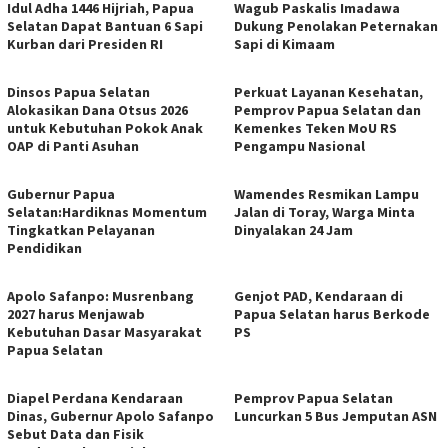
Idul Adha 1446 Hijriah, Papua
Wagub Paskalis Imadawa
Selatan Dapat Bantuan 6 Sapi
Dukung Penolakan Peternakan
Kurban dari Presiden RI
Sapi di Kimaam
Dinsos Papua Selatan
Perkuat Layanan Kesehatan,
Alokasikan Dana Otsus 2026
Pemprov Papua Selatan dan
untuk Kebutuhan Pokok Anak
Kemenkes Teken MoU RS
OAP di Panti Asuhan
Pengampu Nasional
Gubernur Papua
Wamendes Resmikan Lampu
Selatan:Hardiknas Momentum
Jalan di Toray, Warga Minta
Tingkatkan Pelayanan
Dinyalakan 24 Jam
Pendidikan
Apolo Safanpo: Musrenbang
Genjot PAD, Kendaraan di
2027 harus Menjawab
Papua Selatan harus Berkode
Kebutuhan Dasar Masyarakat
PS
Papua Selatan
Diapel Perdana Kendaraan
Pemprov Papua Selatan
Dinas, Gubernur Apolo Safanpo
Luncurkan 5 Bus Jemputan ASN
Sebut Data dan Fisik