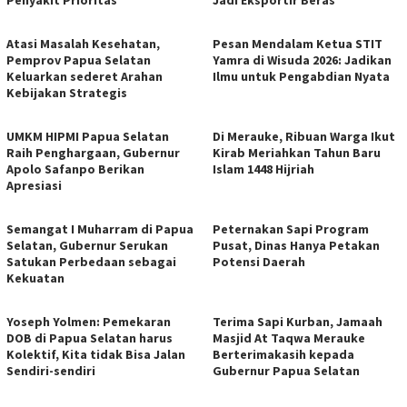
Atasi Masalah Kesehatan,
Pesan Mendalam Ketua STIT
Pemprov Papua Selatan
Yamra di Wisuda 2026: Jadikan
Keluarkan sederet Arahan
Ilmu untuk Pengabdian Nyata
Kebijakan Strategis
UMKM HIPMI Papua Selatan
Di Merauke, Ribuan Warga Ikut
Raih Penghargaan, Gubernur
Kirab Meriahkan Tahun Baru
Apolo Safanpo Berikan
Islam 1448 Hijriah
Apresiasi
Semangat I Muharram di Papua
Peternakan Sapi Program
Selatan, Gubernur Serukan
Pusat, Dinas Hanya Petakan
Satukan Perbedaan sebagai
Potensi Daerah
Kekuatan
Yoseph Yolmen: Pemekaran
Terima Sapi Kurban, Jamaah
DOB di Papua Selatan harus
Masjid At Taqwa Merauke
Kolektif, Kita tidak Bisa Jalan
Berterimakasih kepada
Sendiri-sendiri
Gubernur Papua Selatan