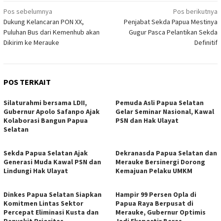
Navigasi
Pos sebelumnya
Pos berikutnya
Dukung Kelancaran PON XX,
Penjabat Sekda Papua Mestinya
pos
Puluhan Bus dari Kemenhub akan
Gugur Pasca Pelantikan Sekda
Dikirim ke Merauke
Definitif
POS TERKAIT
Silaturahmi bersama LDII,
Pemuda Asli Papua Selatan
Gubernur Apolo Safanpo Ajak
Gelar Seminar Nasional, Kawal
Kolaborasi Bangun Papua
PSN dan Hak Ulayat
Selatan
Sekda Papua Selatan Ajak
Dekranasda Papua Selatan dan
Generasi Muda Kawal PSN dan
Merauke Bersinergi Dorong
Lindungi Hak Ulayat
Kemajuan Pelaku UMKM
Dinkes Papua Selatan Siapkan
Hampir 99 Persen Opla di
Komitmen Lintas Sektor
Papua Raya Berpusat di
Percepat Eliminasi Kusta dan
Merauke, Gubernur Optimis
Penyakit Prioritas
Jadi Eksportir Beras