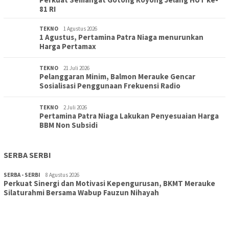
81 RI
TEKNO
1 Agustus 2026
1 Agustus, Pertamina Patra Niaga menurunkan
Harga Pertamax
TEKNO
21 Juli 2026
Pelanggaran Minim, Balmon Merauke Gencar
Sosialisasi Penggunaan Frekuensi Radio
TEKNO
2 Juli 2026
Pertamina Patra Niaga Lakukan Penyesuaian Harga
BBM Non Subsidi
SERBA SERBI
SERBA - SERBI
8 Agustus 2026
Perkuat Sinergi dan Motivasi Kepengurusan, BKMT Merauke
TOPIK
30 Juli 2026
Silaturahmi Bersama Wabup Fauzun Nihayah
Wujudkan Sekolah Adiwiyata:SD Inpres Polder Merauke
Gandeng TNI-Polri Gelar Karya Bakti dan Kampanye…