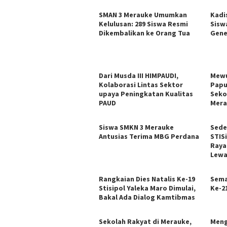
SMAN 3 Merauke Umumkan
Kadi
Kelulusan: 289 Siswa Resmi
Sisw
Dikembalikan ke Orang Tua
Gene
Dari Musda III HIMPAUDI,
Mewu
Kolaborasi Lintas Sektor
Papu
upaya Peningkatan Kualitas
Seko
PAUD
Mera
Siswa SMKN 3 Merauke
Sede
Antusias Terima MBG Perdana
STIS
Raya
Lewa
Rangkaian Dies Natalis Ke-19
Sema
Stisipol Yaleka Maro Dimulai,
Ke-2
Bakal Ada Dialog Kamtibmas
Sekolah Rakyat di Merauke,
Meng