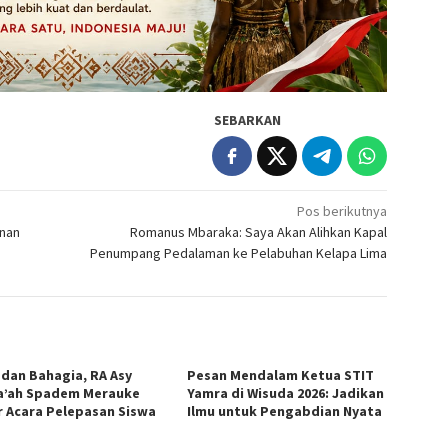
SEBARKAN
Pos berikutnya
nan
Romanus Mbaraka: Saya Akan Alihkan Kapal
Penumpang Pedalaman ke Pelabuhan Kelapa Lima
 dan Bahagia, RA Asy
Pesan Mendalam Ketua STIT
a’ah Spadem Merauke
Yamra di Wisuda 2026: Jadikan
r Acara Pelepasan Siswa
Ilmu untuk Pengabdian Nyata