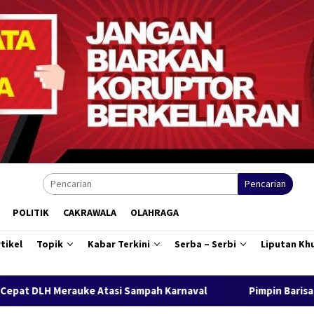
Pencarian
POLITIK
CAKRAWALA
OLAHRAGA
tikel
Topik
Kabar Terkini
Serba – Serbi
Liputan Kh
Sampah Karnaval
Pimpin Barisan Karnaval HUT RI, Ratusan