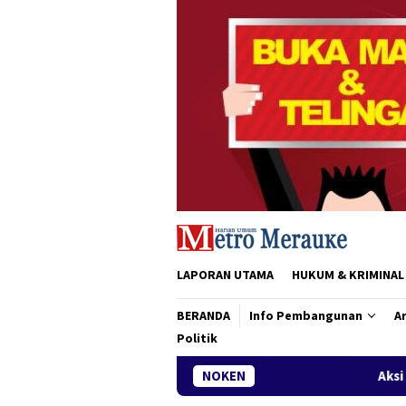
Loncat
ke
konten
LAPORAN UTAMA
HUKUM & KRIMINAL
BERANDA
Info Pembangunan
Ar
Politik
NOKEN
Aksi Cepat DLH Merauke Atasi 