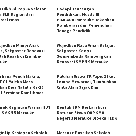
s Dikbud Papua Selatan:
Hadapi Tantangan
a SLB Bagian dari
Pendidikan, Musda III
rasi Emas
HIMPAUDI Merauke Tekankan
Kolaborasi dan Pemenuhan
Tenaga Pendidik
judkan Mimpi Anak
Wujudkan Rasa Aman Belajar,
a, Satgaster Renovasi
Satgaster Koops
lah Rusak di Erambu-
Swasembada Rampungkan
uke
Renovasi SMPN 9 Merauke
rhana Penuh Makna,
Puluhan Siswa TK Yapis 2 Ikut
iPOL Yaleka Maro
Lomba Mewarnai, Tumbuhkan
kan Dies Natalis Ke-19
Cinta Alam Sejak Dini
t Seminar Kamtibmas
rak Kegiatan Warnai HUT
Bentuk SDM Berkarakter,
1 SMKN 5 Merauke
Ratusan Siswa OAP SMA
Negeri 3 Merauke Dibekali LDK
intip Kesiapan Sekolah
Merauke Pastikan Sekolah