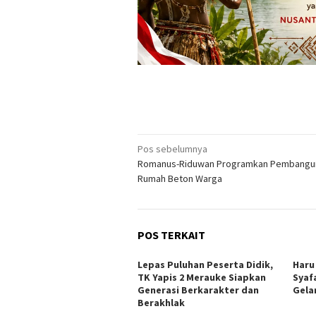
Navigasi
Pos sebelumnya
Romanus-Riduwan Programkan Pembangu
pos
Rumah Beton Warga
POS TERKAIT
Lepas Puluhan Peserta Didik,
Haru
TK Yapis 2 Merauke Siapkan
Syaf
Generasi Berkarakter dan
Gela
Berakhlak