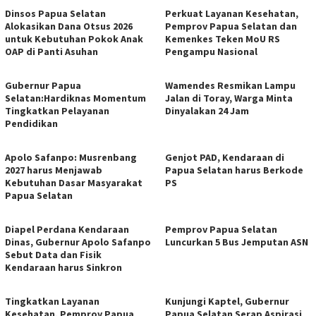
Dinsos Papua Selatan
Perkuat Layanan Kesehatan,
Alokasikan Dana Otsus 2026
Pemprov Papua Selatan dan
untuk Kebutuhan Pokok Anak
Kemenkes Teken MoU RS
OAP di Panti Asuhan
Pengampu Nasional
Gubernur Papua
Wamendes Resmikan Lampu
Selatan:Hardiknas Momentum
Jalan di Toray, Warga Minta
Tingkatkan Pelayanan
Dinyalakan 24 Jam
Pendidikan
Apolo Safanpo: Musrenbang
Genjot PAD, Kendaraan di
2027 harus Menjawab
Papua Selatan harus Berkode
Kebutuhan Dasar Masyarakat
PS
Papua Selatan
Diapel Perdana Kendaraan
Pemprov Papua Selatan
Dinas, Gubernur Apolo Safanpo
Luncurkan 5 Bus Jemputan ASN
Sebut Data dan Fisik
Kendaraan harus Sinkron
Tingkatkan Layanan
Kunjungi Kaptel, Gubernur
Kesehatan, Pemprov Papua
Papua Selatan Serap Aspirasi