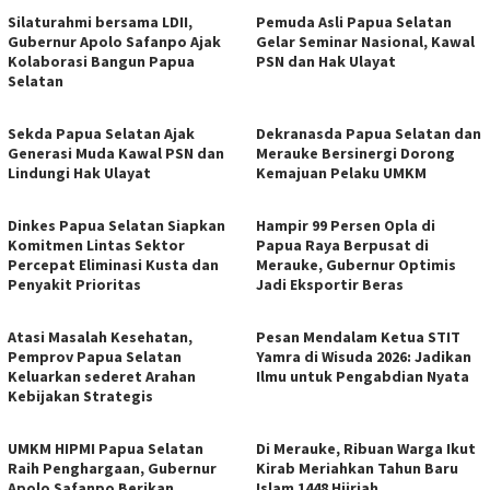
Silaturahmi bersama LDII,
Pemuda Asli Papua Selatan
Gubernur Apolo Safanpo Ajak
Gelar Seminar Nasional, Kawal
Kolaborasi Bangun Papua
PSN dan Hak Ulayat
Selatan
Sekda Papua Selatan Ajak
Dekranasda Papua Selatan dan
Generasi Muda Kawal PSN dan
Merauke Bersinergi Dorong
Lindungi Hak Ulayat
Kemajuan Pelaku UMKM
Dinkes Papua Selatan Siapkan
Hampir 99 Persen Opla di
Komitmen Lintas Sektor
Papua Raya Berpusat di
Percepat Eliminasi Kusta dan
Merauke, Gubernur Optimis
Penyakit Prioritas
Jadi Eksportir Beras
Atasi Masalah Kesehatan,
Pesan Mendalam Ketua STIT
Pemprov Papua Selatan
Yamra di Wisuda 2026: Jadikan
Keluarkan sederet Arahan
Ilmu untuk Pengabdian Nyata
Kebijakan Strategis
UMKM HIPMI Papua Selatan
Di Merauke, Ribuan Warga Ikut
Raih Penghargaan, Gubernur
Kirab Meriahkan Tahun Baru
Apolo Safanpo Berikan
Islam 1448 Hijriah