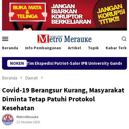
Loncat
ke
konten
Menu
Mobile
Beranda
Info Pembangunan
Artikel
Topik
Kabar Terki
triot-Salor IPB University Gandeng Dinas Perikanan Merauke Ke
NOKEN
Beranda
Daerah
Covid-19 Berangsur Kurang, Masyarakat
Diminta Tetap Patuhi Protokol
Kesehatan
Metro Merauke
21 Oktober 2020