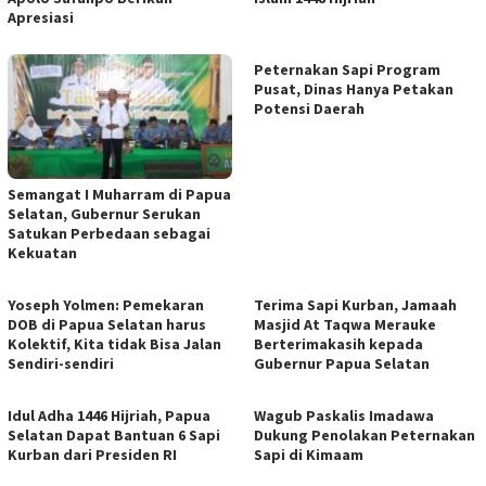
Apresiasi
Peternakan Sapi Program
Pusat, Dinas Hanya Petakan
Potensi Daerah
Semangat I Muharram di Papua
Selatan, Gubernur Serukan
Satukan Perbedaan sebagai
Kekuatan
Yoseph Yolmen: Pemekaran
Terima Sapi Kurban, Jamaah
DOB di Papua Selatan harus
Masjid At Taqwa Merauke
Kolektif, Kita tidak Bisa Jalan
Berterimakasih kepada
Sendiri-sendiri
Gubernur Papua Selatan
Idul Adha 1446 Hijriah, Papua
Wagub Paskalis Imadawa
Selatan Dapat Bantuan 6 Sapi
Dukung Penolakan Peternakan
Kurban dari Presiden RI
Sapi di Kimaam