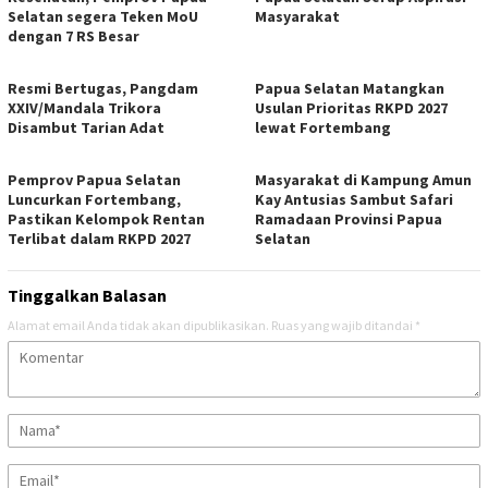
Selatan segera Teken MoU
Masyarakat
dengan 7 RS Besar
Resmi Bertugas, Pangdam
Papua Selatan Matangkan
XXIV/Mandala Trikora
Usulan Prioritas RKPD 2027
Disambut Tarian Adat
lewat Fortembang
Pemprov Papua Selatan
Masyarakat di Kampung Amun
Luncurkan Fortembang,
Kay Antusias Sambut Safari
Pastikan Kelompok Rentan
Ramadaan Provinsi Papua
Terlibat dalam RKPD 2027
Selatan
Tinggalkan Balasan
Alamat email Anda tidak akan dipublikasikan.
Ruas yang wajib ditandai
*