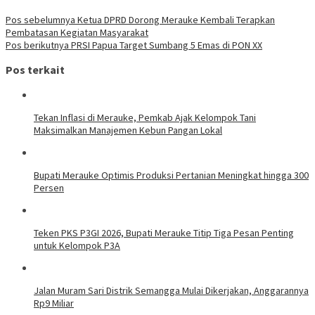
Navigasi
Pos sebelumnya
Ketua DPRD Dorong Merauke Kembali Terapkan
Pembatasan Kegiatan Masyarakat
pos
Pos berikutnya
PRSI Papua Target Sumbang 5 Emas di PON XX
Pos terkait
Tekan Inflasi di Merauke, Pemkab Ajak Kelompok Tani
Maksimalkan Manajemen Kebun Pangan Lokal
Bupati Merauke Optimis Produksi Pertanian Meningkat hingga 300
Persen
Teken PKS P3GI 2026, Bupati Merauke Titip Tiga Pesan Penting
untuk Kelompok P3A
Jalan Muram Sari Distrik Semangga Mulai Dikerjakan, Anggarannya
Rp9 Miliar