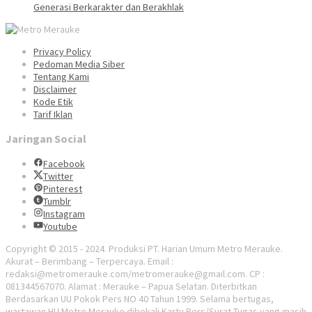
Generasi Berkarakter dan Berakhlak
Privacy Policy
Pedoman Media Siber
Tentang Kami
Disclaimer
Kode Etik
Tarif Iklan
Jaringan Social
Facebook
Twitter
Pinterest
Tumblr
Instagram
Youtube
Copyright © 2015 - 2024. Produksi PT. Harian Umum Metro Merauke.
Akurat – Berimbang – Terpercaya. Email :
redaksi@metromerauke.com/metromerauke@gmail.com. CP :
081344567070. Alamat : Merauke – Papua Selatan. Diterbitkan
Berdasarkan UU Pokok Pers NO 40 Tahun 1999. Selama bertugas,
wartawan HU Metro Merauke dibekali Kartu Pers/Surat Tugas yang masih