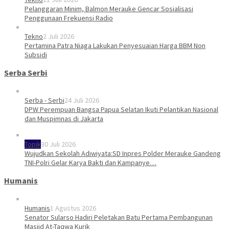
Pelanggaran Minim, Balmon Merauke Gencar Sosialisasi
Penggunaan Frekuensi Radio
Tekno
2 Juli 2026
Pertamina Patra Niaga Lakukan Penyesuaian Harga BBM Non
Subsidi
Serba Serbi
Serba - Serbi
24 Juli 2026
DPW Perempuan Bangsa Papua Selatan Ikuti Pelantikan Nasional
dan Muspimnas di Jakarta
Topik
30 Juli 2026
Wujudkan Sekolah Adiwiyata:SD Inpres Polder Merauke Gandeng
TNI-Polri Gelar Karya Bakti dan Kampanye…
Humanis
Humanis
1 Agustus 2026
Senator Sularso Hadiri Peletakan Batu Pertama Pembangunan
Masjid At-Taqwa Kurik