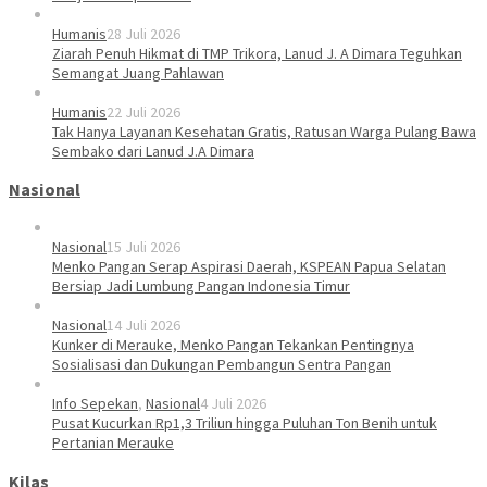
Humanis
28 Juli 2026
Ziarah Penuh Hikmat di TMP Trikora, Lanud J. A Dimara Teguhkan
Semangat Juang Pahlawan
Humanis
22 Juli 2026
Tak Hanya Layanan Kesehatan Gratis, Ratusan Warga Pulang Bawa
Sembako dari Lanud J.A Dimara
Nasional
Nasional
15 Juli 2026
Menko Pangan Serap Aspirasi Daerah, KSPEAN Papua Selatan
Bersiap Jadi Lumbung Pangan Indonesia Timur
Nasional
14 Juli 2026
Kunker di Merauke, Menko Pangan Tekankan Pentingnya
Sosialisasi dan Dukungan Pembangun Sentra Pangan
Info Sepekan
,
Nasional
4 Juli 2026
Pusat Kucurkan Rp1,3 Triliun hingga Puluhan Ton Benih untuk
Pertanian Merauke
Kilas