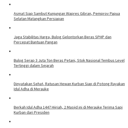
Asmat Siap Sambut Kunjungan Wapres Gibran, Pemprov Papua
Selatan Matangkan Persiapan
Jaga Stabilitas Harga, Bulog Gelontorkan Beras SPHP dan
Percepat Bantuan Pangan
Bulog Serap 3 Juta Ton Beras Petani, Stok Nasional Tembus Level
Tertinggi dalam Sejarah
Dinyatakan Sehat, Ratusan Hewan Kurban Siap di Potong Rayakan
Idul Adha di Merauke
Berkah Idul Adha 1447 Hijriah, 2 Masjid ini di Merauke Terima Sapi
Kurban dari Presiden