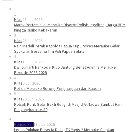
1
Kilas
28 Juli 2026
Marak Pertamini di Merauke Disorot Polisi: Legalitas, Harga BBM
hingga Risiko Kebakaran
2
Kilas
25 Juli 2026
Raih Medali Perak Kapolda Papua Cup, Polres Merauke Gelar
Syukuran Bersama Tim Voli Papua Selatan
3
Kilas
18 Juli 2026
Dwi Juniarti Nahkodai Klub Jantung Sehat Animha Merauke
Periode 2026-2029
4
Kilas
9 Juli 2026
Polres Merauke Borong Penghargaan dari Kapolri
5
Kilas
20 Juni 2026
Polsek Kurik Gelar Bakti Religi di Masjid At-Taqwa Sambut Hari
Bhayangkara ke-80
Pendidikan
18 Juni 2026
Lepas Puluhan Peserta Didik, TK Yapis 2 Merauke Siapkan