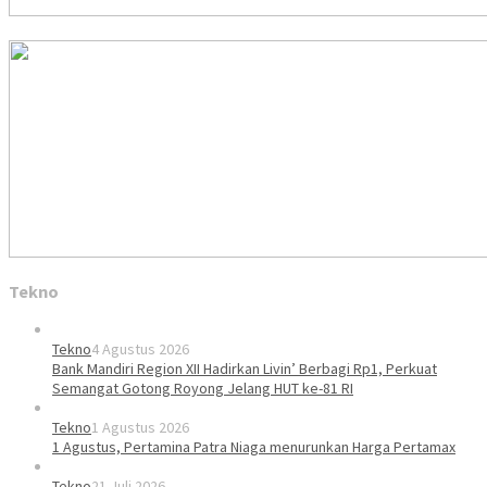
Tekno
Tekno
4 Agustus 2026
Bank Mandiri Region XII Hadirkan Livin’ Berbagi Rp1, Perkuat
Semangat Gotong Royong Jelang HUT ke-81 RI
Tekno
1 Agustus 2026
1 Agustus, Pertamina Patra Niaga menurunkan Harga Pertamax
Tekno
21 Juli 2026