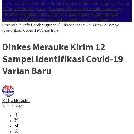
RI
Senator Sularso Hadiri Peletakan Batu Pertama Pembangunan Masjid
At-Taqwa Kurik
1 Agustus, Pertamina Patra Niaga menurunkan Harga
Pertamax
Wujudkan Sekolah Adiwiyata:SD Inpres Polder Merauke
Gandeng TNI-Polri Gelar Karya Bakti dan Kampanye Lingkungan
Beranda
Info Pembangunan
Dinkes Merauke Kirim 12 Sampel
Identifikasi Covid-19 Varian Baru
Dinkes Merauke Kirim 12
Sampel Identifikasi Covid-19
Varian Baru
Metro Merauke
28 Juni 2021