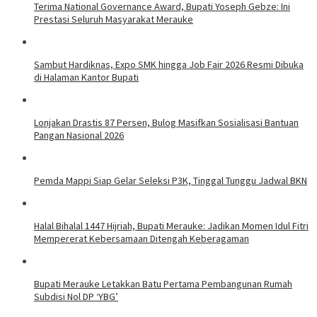
Terima National Governance Award, Bupati Yoseph Gebze: Ini
Prestasi Seluruh Masyarakat Merauke
Sambut Hardiknas, Expo SMK hingga Job Fair 2026 Resmi Dibuka
di Halaman Kantor Bupati
Lonjakan Drastis 87 Persen, Bulog Masifkan Sosialisasi Bantuan
Pangan Nasional 2026
Pemda Mappi Siap Gelar Seleksi P3K, Tinggal Tunggu Jadwal BKN
Halal Bihalal 1447 Hijriah, Bupati Merauke: Jadikan Momen Idul Fitri
Mempererat Kebersamaan Ditengah Keberagaman
Bupati Merauke Letakkan Batu Pertama Pembangunan Rumah
Subdisi Nol DP ‘YBG’