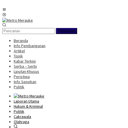
Loncat
ke
Menu
konten
Mobile
Pencarian
Beranda
Info Pembangunan
Artikel
Topik
Kabar Terkini
Serba – Serbi
Liputan Khusus
Peristiwa
Info Sepekan
Politik
Laporan Utama
Hukum & Kriminal
Politik
Cakrawala
Olahraga