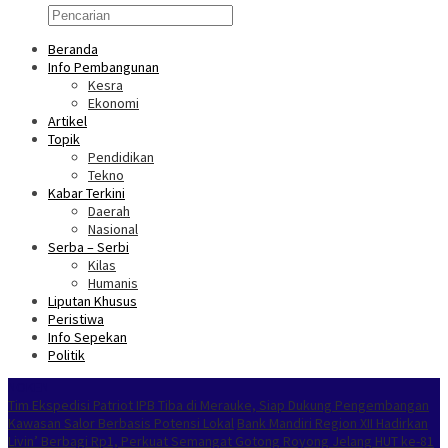
Beranda
Info Pembangunan
Kesra
Ekonomi
Artikel
Topik
Pendidikan
Tekno
Kabar Terkini
Daerah
Nasional
Serba – Serbi
Kilas
Humanis
Liputan Khusus
Peristiwa
Info Sepekan
Politik
NOKEN
Tim Ekspedisi Patriot IPB Tiba di Merauke, Siap Dukung Pengembangan
Kawasan Salor Berbasis Potensi Lokal
Bank Mandiri Region XII Hadirkan
Livin’ Berbagi Rp1, Perkuat Semangat Gotong Royong Jelang HUT ke-81