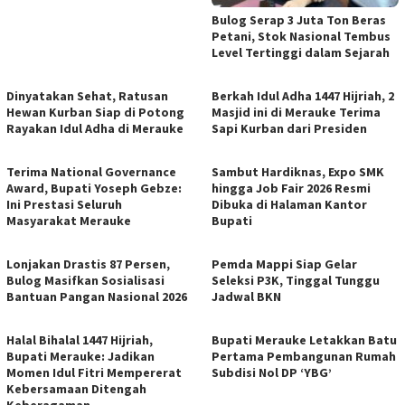
Bulog Serap 3 Juta Ton Beras
Petani, Stok Nasional Tembus
Level Tertinggi dalam Sejarah
Dinyatakan Sehat, Ratusan
Berkah Idul Adha 1447 Hijriah, 2
Hewan Kurban Siap di Potong
Masjid ini di Merauke Terima
Rayakan Idul Adha di Merauke
Sapi Kurban dari Presiden
Terima National Governance
Sambut Hardiknas, Expo SMK
Award, Bupati Yoseph Gebze:
hingga Job Fair 2026 Resmi
Ini Prestasi Seluruh
Dibuka di Halaman Kantor
Masyarakat Merauke
Bupati
Lonjakan Drastis 87 Persen,
Pemda Mappi Siap Gelar
Bulog Masifkan Sosialisasi
Seleksi P3K, Tinggal Tunggu
Bantuan Pangan Nasional 2026
Jadwal BKN
Halal Bihalal 1447 Hijriah,
Bupati Merauke Letakkan Batu
Bupati Merauke: Jadikan
Pertama Pembangunan Rumah
Momen Idul Fitri Mempererat
Subdisi Nol DP ‘YBG’
Kebersamaan Ditengah