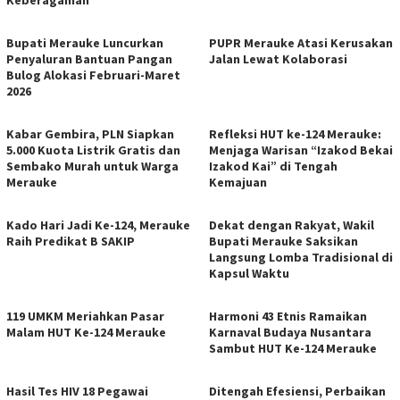
Keberagaman
Bupati Merauke Luncurkan
PUPR Merauke Atasi Kerusakan
Penyaluran Bantuan Pangan
Jalan Lewat Kolaborasi
Bulog Alokasi Februari-Maret
2026
Kabar Gembira, PLN Siapkan
Refleksi HUT ke-124 Merauke:
5.000 Kuota Listrik Gratis dan
Menjaga Warisan “Izakod Bekai
Sembako Murah untuk Warga
Izakod Kai” di Tengah
Merauke
Kemajuan
Kado Hari Jadi Ke-124, Merauke
Dekat dengan Rakyat, Wakil
Raih Predikat B SAKIP
Bupati Merauke Saksikan
Langsung Lomba Tradisional di
Kapsul Waktu
119 UMKM Meriahkan Pasar
Harmoni 43 Etnis Ramaikan
Malam HUT Ke-124 Merauke
Karnaval Budaya Nusantara
Sambut HUT Ke-124 Merauke
Hasil Tes HIV 18 Pegawai
Ditengah Efesiensi, Perbaikan