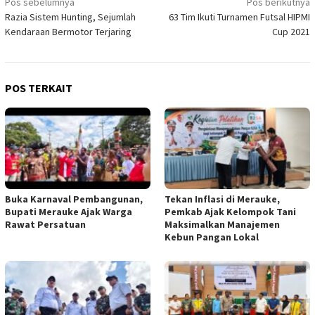
Navigasi
Pos sebelumnya
Pos berikutnya
Razia Sistem Hunting, Sejumlah
63 Tim Ikuti Turnamen Futsal HIPMI
pos
Kendaraan Bermotor Terjaring
Cup 2021
POS TERKAIT
Buka Karnaval Pembangunan,
Tekan Inflasi di Merauke,
Bupati Merauke Ajak Warga
Pemkab Ajak Kelompok Tani
Rawat Persatuan
Maksimalkan Manajemen
Kebun Pangan Lokal