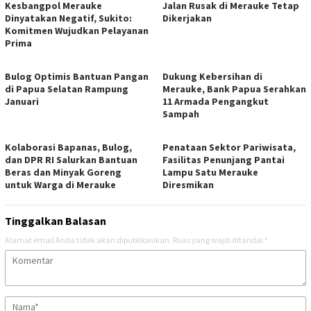
Kesbangpol Merauke
Jalan Rusak di Merauke Tetap
Dinyatakan Negatif, Sukito:
Dikerjakan
Komitmen Wujudkan Pelayanan
Prima
Bulog Optimis Bantuan Pangan
​Dukung Kebersihan di
di Papua Selatan Rampung
Merauke, Bank Papua Serahkan
Januari
11 Armada Pengangkut
Sampah
​Kolaborasi Bapanas, Bulog,
Penataan Sektor Pariwisata,
dan DPR RI Salurkan Bantuan
Fasilitas Penunjang Pantai
Beras dan Minyak Goreng
Lampu Satu Merauke
untuk Warga di Merauke
Diresmikan
Tinggalkan Balasan
Alamat email Anda tidak akan dipublikasikan.
Ruas yang wajib ditandai
*