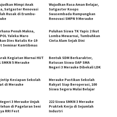
judkan Mimpi Anak
Wujudkan Rasa Aman Belajar,
a, Satgaster Renovasi
Satgaster Koops
lah Rusak di Erambu-
Swasembada Rampungkan
uke
Renovasi SMPN 9 Merauke
rhana Penuh Makna,
Puluhan Siswa TK Yapis 2 Ikut
iPOL Yaleka Maro
Lomba Mewarnai, Tumbuhkan
kan Dies Natalis Ke-19
Cinta Alam Sejak Dini
t Seminar Kamtibmas
rak Kegiatan Warnai HUT
Bentuk SDM Berkarakter,
1 SMKN 5 Merauke
Ratusan Siswa OAP SMA
Negeri 3 Merauke Dibekali LDK
intip Kesiapan Sekolah
Merauke Pastikan Sekolah
at di Merauke
Rakyat Siap Beroperasi, 100
Siswa Segera Mulai Belajar
Negeri 3 Merauke Unjuk
222 Siswa SMKN 3 Merauke
lehan di Pagelaran Seni
Praktek Kerja di Sejumlah
ya RRI Fest
Industri