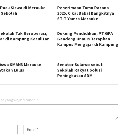
Pacu Siswa di Merauke
Penerimaan Tamu Racana
n Sekolah
2025, Cikal Bakal Bangkitnya
STIT Yamra Merauke
Sekolah Tak Beroperasi,
Dukung Pendidikan, PT GPA
jar di Kampung Kesulitan
Gandeng Unmus Terapkan
Kampus Mengajar di Kampung
Siswa SMAN3 Merauke
Senator Sularso sebut
atakan Lulus
Sekolah Rakyat Solusi
Peningkatan SDM
as yang wajib ditandai
*