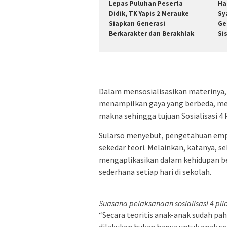
Lepas Puluhan Peserta
Ha
Didik, TK Yapis 2 Merauke
Sy
Siapkan Generasi
Ge
Berkarakter dan Berakhlak
Si
Dalam mensosialisasikan materinya,
menampilkan gaya yang berbeda, m
makna sehingga tujuan Sosialisasi 4
Sularso menyebut, pengetahuan empa
sekedar teori. Melainkan, katanya, 
mengaplikasikan dalam kehidupan be
sederhana setiap hari di sekolah.
Suasana pelaksanaan sosialisasi 4 pi
“Secara teoritis anak-anak sudah paha
dilakukan bukan hanya untuk anak s