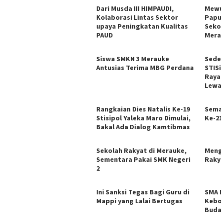
Dari Musda III HIMPAUDI,
Mewu
Kolaborasi Lintas Sektor
Papu
upaya Peningkatan Kualitas
Seko
PAUD
Mera
Siswa SMKN 3 Merauke
Sede
Antusias Terima MBG Perdana
STIS
Raya
Lewa
Rangkaian Dies Natalis Ke-19
Sema
Stisipol Yaleka Maro Dimulai,
Ke-2
Bakal Ada Dialog Kamtibmas
Sekolah Rakyat di Merauke,
Meng
Sementara Pakai SMK Negeri
Raky
2
Ini Sanksi Tegas Bagi Guru di
SMA 
Mappi yang Lalai Bertugas
Kebo
Buda