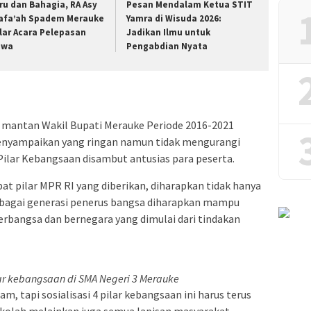
ru dan Bahagia, RA Asy
Pesan Mendalam Ketua STIT
afa’ah Spadem Merauke
Yamra di Wisuda 2026:
lar Acara Pelepasan
Jadikan Ilmu untuk
swa
Pengabdian Nyata
 mantan Wakil Bupati Merauke Periode 2016-2021
enyampaikan yang ringan namun tidak mengurangi
 Pilar Kebangsaan disambut antusias para peserta.
t pilar MPR RI yang diberikan, diharapkan tidak hanya
sebagai generasi penerus bangsa diharapkan mampu
rbangsa dan bernegara yang dimulai dari tindakan
lar kebangsaan di SMA Negeri 3 Merauke
m, tapi sosialisasi 4 pilar kebangsaan ini harus terus
ekolah melainkan juga semua lapisan masyarakat.