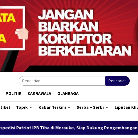
Pencarian
POLITIK
CAKRAWALA
OLAHRAGA
tikel
Topik
Kabar Terkini
Serba – Serbi
Liputan Kh
B Tiba di Merauke, Siap Dukung Pengembangan Kawasan Salor Berb