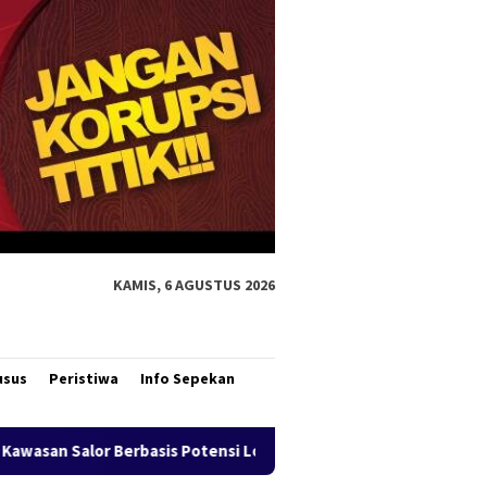
KAMIS, 6 AGUSTUS 2026
usus
Peristiwa
Info Sepekan
asis Potensi Lokal
Bank Mandiri Region XII Hadirkan Liv