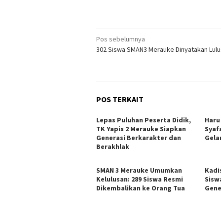
Navigasi
Pos sebelumnya
302 Siswa SMAN3 Merauke Dinyatakan Lulu
pos
POS TERKAIT
Lepas Puluhan Peserta Didik,
Haru
TK Yapis 2 Merauke Siapkan
Syaf
Generasi Berkarakter dan
Gela
Berakhlak
SMAN 3 Merauke Umumkan
Kadi
Kelulusan: 289 Siswa Resmi
Sisw
Dikembalikan ke Orang Tua
Gene