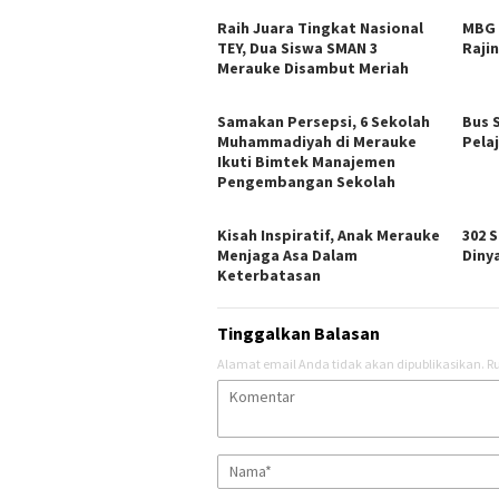
Raih Juara Tingkat Nasional
MBG 
TEY, Dua Siswa SMAN 3
Raji
Merauke Disambut Meriah
Samakan Persepsi, 6 Sekolah
Bus 
Muhammadiyah di Merauke
Pela
Ikuti Bimtek Manajemen
Pengembangan Sekolah
Kisah Inspiratif, Anak Merauke
302 
Menjaga Asa Dalam
Diny
Keterbatasan
Tinggalkan Balasan
Alamat email Anda tidak akan dipublikasikan.
Ru