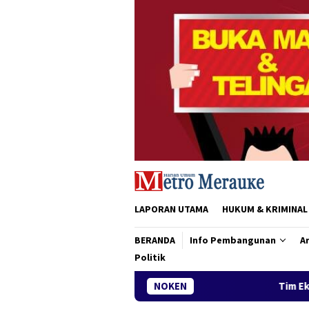
Loncat
ke
konten
LAPORAN UTAMA
HUKUM & KRIMINAL
BERANDA
Info Pembangunan
Ar
Politik
NOKEN
Tim Ekspedisi Patriot IP