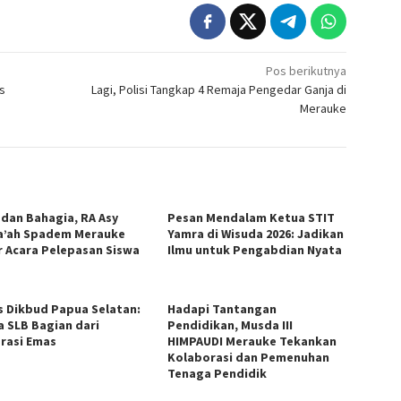
Pos berikutnya
s
Lagi, Polisi Tangkap 4 Remaja Pengedar Ganja di
Merauke
 dan Bahagia, RA Asy
Pesan Mendalam Ketua STIT
a’ah Spadem Merauke
Yamra di Wisuda 2026: Jadikan
r Acara Pelepasan Siswa
Ilmu untuk Pengabdian Nyata
s Dikbud Papua Selatan:
Hadapi Tantangan
a SLB Bagian dari
Pendidikan, Musda III
rasi Emas
HIMPAUDI Merauke Tekankan
Kolaborasi dan Pemenuhan
Tenaga Pendidik