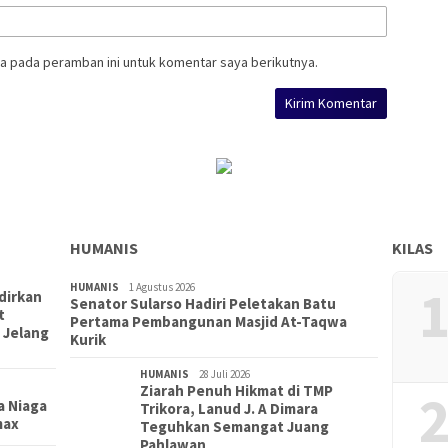
a pada peramban ini untuk komentar saya berikutnya.
HUMANIS
KILAS
1
HUMANIS
1 Agustus 2026
dirkan
Senator Sularso Hadiri Peletakan Batu
t
Pertama Pembangunan Masjid At-Taqwa
 Jelang
Kurik
HUMANIS
28 Juli 2026
Ziarah Penuh Hikmat di TMP
2
a Niaga
Trikora, Lanud J. A Dimara
max
Teguhkan Semangat Juang
Pahlawan