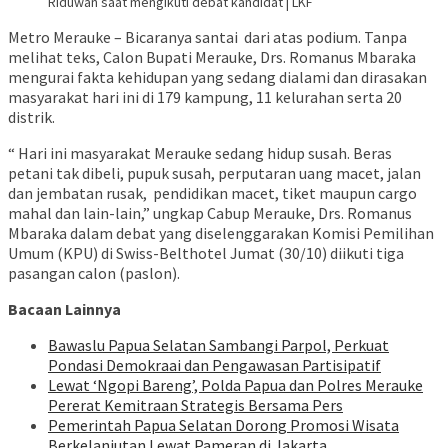
Riduwan saat mengikuti debat kandidat | LKF
Metro Merauke – Bicaranya santai dari atas podium. Tanpa
melihat teks, Calon Bupati Merauke, Drs. Romanus Mbaraka
mengurai fakta kehidupan yang sedang dialami dan dirasakan
masyarakat hari ini di 179 kampung, 11 kelurahan serta 20
distrik.
“ Hari ini masyarakat Merauke sedang hidup susah. Beras
petani tak dibeli, pupuk susah, perputaran uang macet, jalan
dan jembatan rusak, pendidikan macet, tiket maupun cargo
mahal dan lain-lain,” ungkap Cabup Merauke, Drs. Romanus
Mbaraka dalam debat yang diselenggarakan Komisi Pemilihan
Umum (KPU) di Swiss-Belthotel Jumat (30/10) diikuti tiga
pasangan calon (paslon).
Bacaan Lainnya
Bawaslu Papua Selatan Sambangi Parpol, Perkuat
Pondasi Demokraai dan Pengawasan Partisipatif
Lewat ‘Ngopi Bareng’, Polda Papua dan Polres Merauke
Pererat Kemitraan Strategis Bersama Pers
Pemerintah Papua Selatan Dorong Promosi Wisata
Berkelanjutan Lewat Pameran di Jakarta