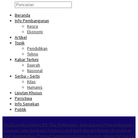
Beranda
Info Pembangunan
Kesra
Ekonomi
Artikel
Topik
Pendidikan
Tekno
Kabar Terkini
Daerah
Nasional
Serba – Serbi
Kilas
Humanis
Liputan Khusus
Peristiwa
Info Sepekan
Politik
NOKEN
Tim Ekspedisi Patriot IPB Tiba di Merauke, Siap Dukung Pengembangan
Kawasan Salor Berbasis Potensi Lokal
Bank Mandiri Region XII Hadirkan
Livin’ Berbagi Rp1, Perkuat Semangat Gotong Royong Jelang HUT ke-81