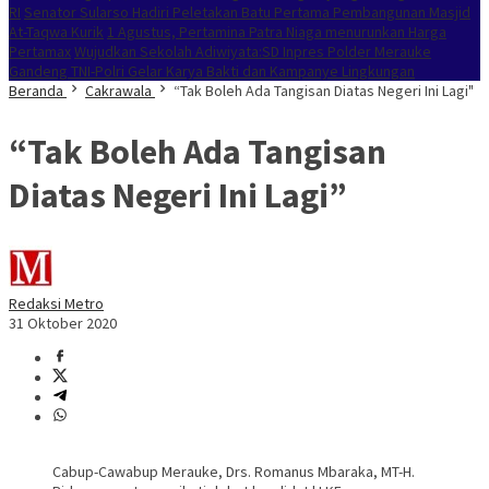
RI
Senator Sularso Hadiri Peletakan Batu Pertama Pembangunan Masjid
At-Taqwa Kurik
1 Agustus, Pertamina Patra Niaga menurunkan Harga
Pertamax
Wujudkan Sekolah Adiwiyata:SD Inpres Polder Merauke
Gandeng TNI-Polri Gelar Karya Bakti dan Kampanye Lingkungan
Beranda
Cakrawala
“Tak Boleh Ada Tangisan Diatas Negeri Ini Lagi"
“Tak Boleh Ada Tangisan
Diatas Negeri Ini Lagi”
Redaksi Metro
31 Oktober 2020
Cabup-Cawabup Merauke, Drs. Romanus Mbaraka, MT-H.