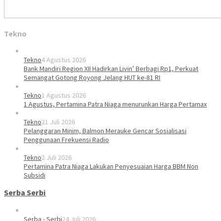
Tekno
Tekno
4 Agustus 2026
Bank Mandiri Region XII Hadirkan Livin’ Berbagi Rp1, Perkuat
Semangat Gotong Royong Jelang HUT ke-81 RI
Tekno
1 Agustus 2026
1 Agustus, Pertamina Patra Niaga menurunkan Harga Pertamax
Tekno
21 Juli 2026
Pelanggaran Minim, Balmon Merauke Gencar Sosialisasi
Penggunaan Frekuensi Radio
Tekno
2 Juli 2026
Pertamina Patra Niaga Lakukan Penyesuaian Harga BBM Non
Subsidi
Serba Serbi
Serba - Serbi
24 Juli 2026