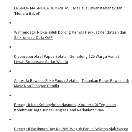
ENSIKLIK MAGNIFICA HUMANITAS:Cara Paus Lawan Kebangkitan
‘Menara Babel’
Wamendagri Ribka Haluk Dorong Pemda Perkuat Pendataan dan
Sinkronisasi Data OAP
Disporaparekraf Papua Selatan Gembleng 125 Warga Asmat
Lewat Sosialisasi Sadar Wisata
Anggota Bawaslu RI ke Papua Selatan, Tekankan Peran Bawaslu di
Masa Non Tahapan Pemilu
Peringati Hari Kebangkitan Nasional, Kodaeral XI Teguhkan
Komitmen Jaga Tunas Bangsa Demi Kedaulatan NKRI
Peringati Pattimura Day Ke-209, Wagub Papua Selatan Ajak Warga