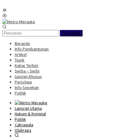
Loncat
ke
Menu
konten
Mobile
Pencarian
Beranda
Info Pembangunan
Artikel
Topik
Kabar Terkini
Serba – Serbi
Liputan Khusus
Peristiwa
Info Sepekan
Politik
Laporan Utama
Hukum & Kriminal
Politik
Cakrawala
Olahraga