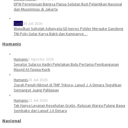
DPW Perempuan Bangsa Papua Selatan Ikuti Pelantikan Nasional
dan Muspimnas di Jakarta
Topik
30 Juli 2026
Wujudkan Sekolah Adiwiyata:SD Inpres Polder Merauke Gandeng
TNI-Polri Gelar Karya Bakti dan Kampanye…
Humanis
Humanis
1 Agustus 2026
Senator Sularso Hadiri Peletakan Batu Pertama Pembangunan
Masjid At-Taqwa Kurik
Humanis
28 Juli 2026
Ziarah Penuh Hikmat di TMP Trikora, Lanud J. A Dimara Teguhkan
Semangat Juang Pahlawan
Humanis
22 Juli 2026
Tak Hanya Layanan Kesehatan Gratis, Ratusan Warga Pulang Bawa
Sembako dari Lanud J.A Dimara
Nasional