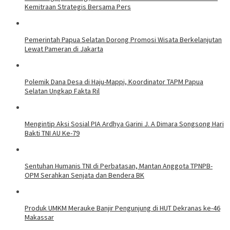
Kemitraan Strategis Bersama Pers
Pemerintah Papua Selatan Dorong Promosi Wisata Berkelanjutan
Lewat Pameran di Jakarta
Polemik Dana Desa di Haju-Mappi, Koordinator TAPM Papua
Selatan Ungkap Fakta Ril
Mengintip Aksi Sosial PIA Ardhya Garini J. A Dimara Songsong Hari
Bakti TNI AU Ke-79
Sentuhan Humanis TNI di Perbatasan, Mantan Anggota TPNPB-
OPM Serahkan Senjata dan Bendera BK
Produk UMKM Merauke Banjir Pengunjung di HUT Dekranas ke-46
Makassar