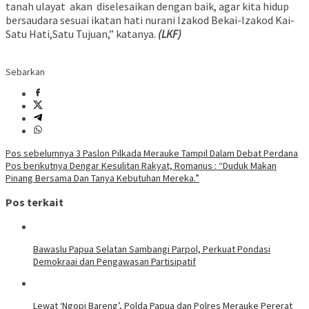
tanah ulayat akan diselesaikan dengan baik, agar kita hidup
bersaudara sesuai ikatan hati nurani Izakod Bekai-Izakod Kai-
Satu Hati,Satu Tujuan,” katanya.
(LKF)
Sebarkan
Navigasi
Pos sebelumnya
3 Paslon Pilkada Merauke Tampil Dalam Debat Perdana
Pos berikutnya
Dengar Kesulitan Rakyat, Romanus : “Duduk Makan
pos
Pinang Bersama Dan Tanya Kebutuhan Mereka.”
Pos terkait
Bawaslu Papua Selatan Sambangi Parpol, Perkuat Pondasi
Demokraai dan Pengawasan Partisipatif
Lewat ‘Ngopi Bareng’, Polda Papua dan Polres Merauke Pererat