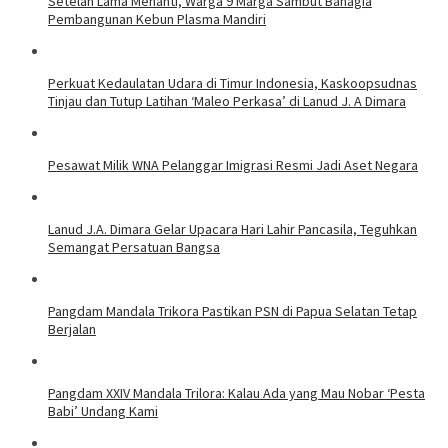
Setelah Lama Menanti, Warga 9 Marga Sambut Bahagia
Pembangunan Kebun Plasma Mandiri
Perkuat Kedaulatan Udara di Timur Indonesia, Kaskoopsudnas
Tinjau dan Tutup Latihan ‘Maleo Perkasa’ di Lanud J. A Dimara
Pesawat Milik WNA Pelanggar Imigrasi Resmi Jadi Aset Negara
Lanud J.A. Dimara Gelar Upacara Hari Lahir Pancasila, Teguhkan
Semangat Persatuan Bangsa
Pangdam Mandala Trikora Pastikan PSN di Papua Selatan Tetap
Berjalan
​Pangdam XXIV Mandala Trilora: Kalau Ada yang Mau Nobar ‘Pesta
Babi’ Undang Kami