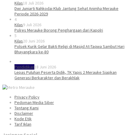
Kilas
18 Juli 2026
Dwi Juniarti Nahkodai Klub Jantung Sehat Animha Merauke
Periode 2026-2029
4
Kilas
9 Juli 2026
Polres Merauke Borong Penghargaan dari Kapolri
5
Kilas
20 Juni 2026
Polsek Kurik Gelar Bakti Religi di Masjid At-Taqwa Sambut Hari
Bhayangkara ke-80
Pendidikan
18 Juni 2026
Lepas Puluhan Peserta Didik, TK Yapis 2 Merauke Siapkan
Generasi Berkarakter dan Berakhlak
Privacy Policy
Pedoman Media Siber
Tentang Kami
Disclaimer
Kode Etik
Tarif Iklan
Jaringan Social