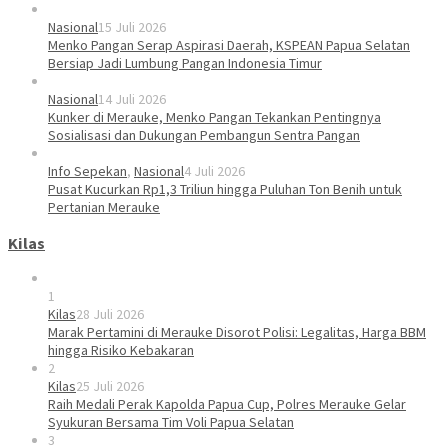
Nasional
15 Juli 2026
Menko Pangan Serap Aspirasi Daerah, KSPEAN Papua Selatan
Bersiap Jadi Lumbung Pangan Indonesia Timur
Nasional
14 Juli 2026
Kunker di Merauke, Menko Pangan Tekankan Pentingnya
Sosialisasi dan Dukungan Pembangun Sentra Pangan
Info Sepekan
,
Nasional
4 Juli 2026
Pusat Kucurkan Rp1,3 Triliun hingga Puluhan Ton Benih untuk
Pertanian Merauke
Kilas
1
Kilas
28 Juli 2026
Marak Pertamini di Merauke Disorot Polisi: Legalitas, Harga BBM
hingga Risiko Kebakaran
2
Kilas
25 Juli 2026
Raih Medali Perak Kapolda Papua Cup, Polres Merauke Gelar
Syukuran Bersama Tim Voli Papua Selatan
3