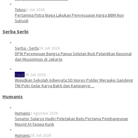
Tekno
2 Juli 2026
Pertamina Patra Niaga Lakukan Penyesuaian Harga BBM Non
Subsidi
Serba Serbi
Serba - Serbi
24 Juli 2026
DPW Perempuan Bangsa Papua Selatan Ikuti Pelantikan Nasional
dan Muspimnas di Jakarta
Topik
30 Juli 2026
Wujudkan Sekolah Adiwiyata:SD Inpres Polder Merauke Gandeng
TNI-Polri Gelar Karya Bakti dan Kampanye…
Humanis
Humanis
1 Agustus 2026
Senator Sularso Hadiri Peletakan Batu Pertama Pembangunan
Masjid At-Taqwa Kurik
Humanis
28 Juli 2026