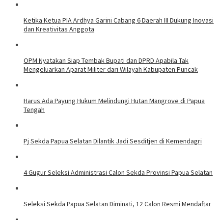
Ketika Ketua PIA Ardhya Garini Cabang 6 Daerah III Dukung Inovasi
dan Kreativitas Anggota
OPM Nyatakan Siap Tembak Bupati dan DPRD Apabila Tak
Mengeluarkan Aparat Militer dari Wilayah Kabupaten Puncak
Harus Ada Payung Hukum Melindungi Hutan Mangrove di Papua
Tengah
Pj Sekda Papua Selatan Dilantik Jadi Sesditjen di Kemendagri
4 Gugur Seleksi Administrasi Calon Sekda Provinsi Papua Selatan
Seleksi Sekda Papua Selatan Diminati, 12 Calon Resmi Mendaftar