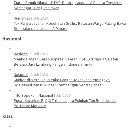
Ziarah Penuh Hikmat di TMP Trikora, Lanud J. A Dimara Teguhkan
Semangat Juang Pahlawan
Humanis
22 Juli 2026
Tak Hanya Layanan Kesehatan Gratis, Ratusan Warga Pulang Bawa
Sembako dari Lanud J.A Dimara
Nasional
Nasional
15 Juli 2026
Menko Pangan Serap Aspirasi Daerah, KSPEAN Papua Selatan
Bersiap Jadi Lumbung Pangan Indonesia Timur
Nasional
14 Juli 2026
Kunker di Merauke, Menko Pangan Tekankan Pentingnya
Sosialisasi dan Dukungan Pembangun Sentra Pangan
Info Sepekan
,
Nasional
4 Juli 2026
Pusat Kucurkan Rp1,3 Triliun hingga Puluhan Ton Benih untuk
Pertanian Merauke
Kilas