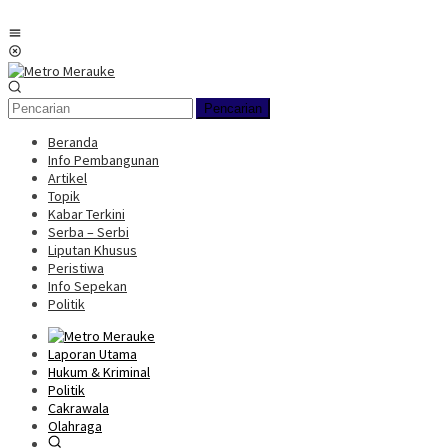
Loncat
ke
Menu
konten
Mobile
Pencarian
Beranda
Info Pembangunan
Artikel
Topik
Kabar Terkini
Serba – Serbi
Liputan Khusus
Peristiwa
Info Sepekan
Politik
Laporan Utama
Hukum & Kriminal
Politik
Cakrawala
Olahraga