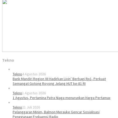
Tekno
Tekno
4 Agustus 2026
Bank Mandiri Region XII Hadirkan Livin’ Berbagi Rp1, Perkuat
Semangat Gotong Royong Jelang HUT ke-81 RI
Tekno
1 Agustus 2026
1 Agustus, Pertamina Patra Niaga menurunkan Harga Pertamax
Tekno
21 Juli 2026
Pelanggaran Minim, Balmon Merauke Gencar Sosialisasi
Penggunaan Frekuensi Radio