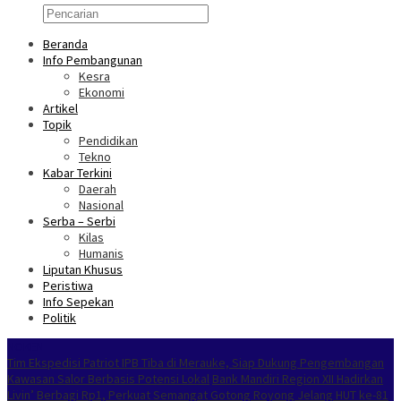
Beranda
Info Pembangunan
Kesra
Ekonomi
Artikel
Topik
Pendidikan
Tekno
Kabar Terkini
Daerah
Nasional
Serba – Serbi
Kilas
Humanis
Liputan Khusus
Peristiwa
Info Sepekan
Politik
NOKEN
Tim Ekspedisi Patriot IPB Tiba di Merauke, Siap Dukung Pengembangan
Kawasan Salor Berbasis Potensi Lokal
Bank Mandiri Region XII Hadirkan
Livin’ Berbagi Rp1, Perkuat Semangat Gotong Royong Jelang HUT ke-81