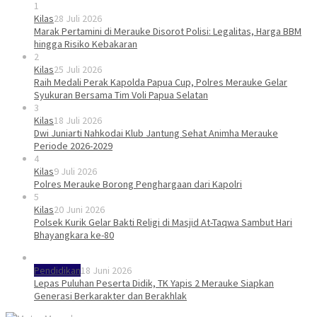
1
Kilas
28 Juli 2026
Marak Pertamini di Merauke Disorot Polisi: Legalitas, Harga BBM
hingga Risiko Kebakaran
2
Kilas
25 Juli 2026
Raih Medali Perak Kapolda Papua Cup, Polres Merauke Gelar
Syukuran Bersama Tim Voli Papua Selatan
3
Kilas
18 Juli 2026
Dwi Juniarti Nahkodai Klub Jantung Sehat Animha Merauke
Periode 2026-2029
4
Kilas
9 Juli 2026
Polres Merauke Borong Penghargaan dari Kapolri
5
Kilas
20 Juni 2026
Polsek Kurik Gelar Bakti Religi di Masjid At-Taqwa Sambut Hari
Bhayangkara ke-80
Pendidikan
18 Juni 2026
Lepas Puluhan Peserta Didik, TK Yapis 2 Merauke Siapkan
Generasi Berkarakter dan Berakhlak