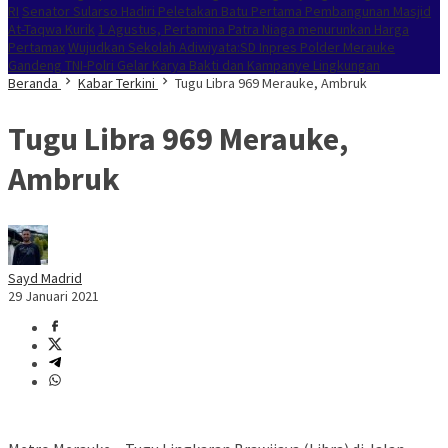
RI
Senator Sularso Hadiri Peletakan Batu Pertama Pembangunan Masjid
At-Taqwa Kurik
1 Agustus, Pertamina Patra Niaga menurunkan Harga
Pertamax
Wujudkan Sekolah Adiwiyata:SD Inpres Polder Merauke
Gandeng TNI-Polri Gelar Karya Bakti dan Kampanye Lingkungan
Beranda
Kabar Terkini
Tugu Libra 969 Merauke, Ambruk
Tugu Libra 969 Merauke,
Ambruk
Sayd Madrid
29 Januari 2021