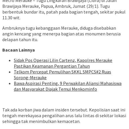
Metro Merauke – Tugu Lingkaran Brawijaya (Libra) di Jalan
Brawijaya Merauke, Papua, Ambruk, Jumat (29/1). Tugu
berbentuk bundar itu, patah pada bagian tengah, sekitar pukul
11.30 wit.
Ambruknya tugu kebanggaan Merauke, diduga disebabkan
angin kencang yang menerpa bagian atas monumen berusia
delapan tahun itu.
Bacaan Lainnya
Sidak Pos Operasi Lilin Cartenz, Kapolres Merauke
Pastikan Keamanan Pergantian Tahun
Telkom Percepat Pemulihan SKKL SMPCS#2 Ruas
Sorong-Merauke
Bawa Aspirasi Penting, 9 Perwakilan Aliansi Mahasiswa
dan Masyarakat Diajak Temui Menkominfo
Tak ada korban jiwa dalam insiden tersebut. Kepolisian saat ini
tengah merekayasa pengalihan arus lalu lintas di sekitar lokasi
sehingga tak menimbulkan kemacetan.