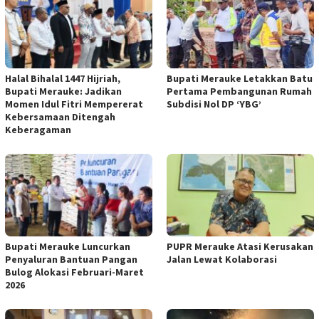
Halal Bihalal 1447 Hijriah,
Bupati Merauke Letakkan Batu
Bupati Merauke: Jadikan
Pertama Pembangunan Rumah
Momen Idul Fitri Mempererat
Subdisi Nol DP ‘YBG’
Kebersamaan Ditengah
Keberagaman
Bupati Merauke Luncurkan
PUPR Merauke Atasi Kerusakan
Penyaluran Bantuan Pangan
Jalan Lewat Kolaborasi
Bulog Alokasi Februari-Maret
2026