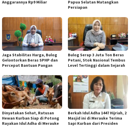
Anggarannya Rp9 Miliar
Papua Selatan Matangkan
Persiapan
Jaga Stabilitas Harga, Bulog
Bulog Serap 3 Juta Ton Beras
Gelontorkan Beras SPHP dan
Petani, Stok Nasional Tembus
Percepat Bantuan Pangan
Level Tertinggi dalam Sejarah
Dinyatakan Sehat, Ratusan
Berkah Idul Adha 1447 Hijriah, 2
Hewan Kurban Siap di Potong
Masjid ini di Merauke Terima
Rayakan Idul Adha di Merauke
Sapi Kurban dari Presiden