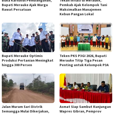
Buka Karnaval Pembangunan,
Tekan Inflasi di Merauke,
Bupati Merauke Ajak Warga
Pemkab Ajak Kelompok Tani
Rawat Persatuan
Maksimalkan Manajemen
Kebun Pangan Lokal
Bupati Merauke Optimis
Teken PKS P3GI 2026, Bupati
Produksi Pertanian Meningkat
Merauke Titip Tiga Pesan
hingga 300 Persen
Penting untuk Kelompok P3A
Jalan Muram Sari Distrik
Asmat Siap Sambut Kunjungan
Semangga Mulai Dikerjakan,
Wapres Gibran, Pemprov