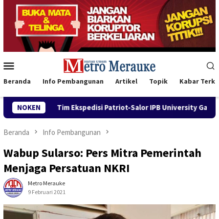
Loncat
ke
konten
Menu
Mobile
Beranda
Info Pembangunan
Artikel
Topik
Kabar Terki
alor IPB University Gandeng Dinas Perikanan Merauke Kembangka
NOKEN
Beranda
Info Pembangunan
Wabup Sularso: Pers Mitra Pemerintah
Menjaga Persatuan NKRI
Metro Merauke
9 Februari 2021