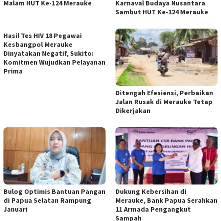
Malam HUT Ke-124 Merauke
Karnaval Budaya Nusantara
Sambut HUT Ke-124 Merauke
Hasil Tes HIV 18 Pegawai
Kesbangpol Merauke
Dinyatakan Negatif, Sukito:
Komitmen Wujudkan Pelayanan
Prima
Ditengah Efesiensi, Perbaikan
Jalan Rusak di Merauke Tetap
Dikerjakan
Bulog Optimis Bantuan Pangan
​Dukung Kebersihan di
di Papua Selatan Rampung
Merauke, Bank Papua Serahkan
Januari
11 Armada Pengangkut
Sampah