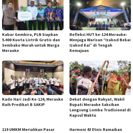
Kabar Gembira, PLN Siapkan
Refleksi HUT ke-124 Merauke:
5.000 Kuota Listrik Gratis dan
Menjaga Warisan “Izakod Bekai
Sembako Murah untuk Warga
Izakod Kai” di Tengah
Merauke
Kemajuan
Kado Hari Jadi Ke-124, Merauke
Dekat dengan Rakyat, Wakil
Raih Predikat B SAKIP
Bupati Merauke Saksikan
Langsung Lomba Tradisional di
Kapsul Waktu
119 UMKM Meriahkan Pasar
Harmoni 43 Etnis Ramaikan