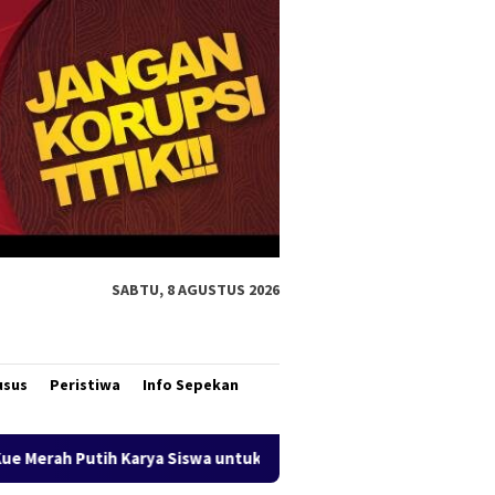
SABTU, 8 AGUSTUS 2026
usus
Peristiwa
Info Sepekan
 untuk Wabup Fauzun Nihayah
Aksi Cepat DLH Merauke A