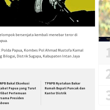
kelompok bersenjata kembali menebar teror di
apua.
t Polda Papua, Kombes Pol Ahmad Mustofa Kamal
ilogai, Distrik Sugapa, Kabupaten Intan Jaya
NPB Bakal Eksekusi
TPNPB Nyatakan Bakar
jabat Papua yang Turut
Rumah Bupati Puncak dan
rlibat Pertemuan
Kantor Distrik
rsama Presiden
abowo