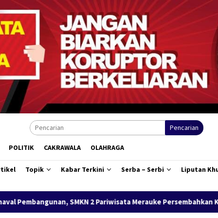
Pencarian
POLITIK
CAKRAWALA
OLAHRAGA
tikel
Topik
Kabar Terkini
Serba – Serbi
Liputan Kh
Pariwisata Merauke Persembahkan Kue Merah Putih Karya Siswa