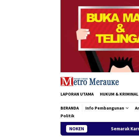
Loncat
ke
konten
LAPORAN UTAMA
HUKUM & KRIMINAL
BERANDA
Info Pembangunan
Ar
Politik
Semarak Karnaval Pembangunan, SMKN 2 
NOKEN