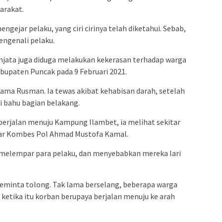
arakat.
gejar pelaku, yang ciri cirinya telah diketahui. Sebab,
engenali pelaku.
enjata juga diduga melakukan kekerasan terhadap warga
abupaten Puncak pada 9 Februari 2021.
ama Rusman. Ia tewas akibat kehabisan darah, setelah
 bahu bagian belakang.
 berjalan menuju Kampung Ilambet, ia melihat sekitar
ar Kombes Pol Ahmad Mustofa Kamal.
t melempar para pelaku, dan menyebabkan mereka lari
meminta tolong. Tak lama berselang, beberapa warga
, ketika itu korban berupaya berjalan menuju ke arah