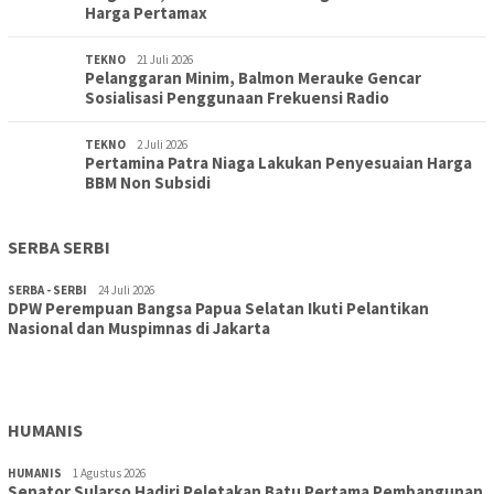
Harga Pertamax
TEKNO
21 Juli 2026
Pelanggaran Minim, Balmon Merauke Gencar
Sosialisasi Penggunaan Frekuensi Radio
TEKNO
2 Juli 2026
Pertamina Patra Niaga Lakukan Penyesuaian Harga
BBM Non Subsidi
SERBA SERBI
SERBA - SERBI
24 Juli 2026
DPW Perempuan Bangsa Papua Selatan Ikuti Pelantikan
TOPIK
30 Juli 2026
Nasional dan Muspimnas di Jakarta
Wujudkan Sekolah Adiwiyata:SD Inpres Polder Merauke
Gandeng TNI-Polri Gelar Karya Bakti dan Kampanye…
HUMANIS
HUMANIS
1 Agustus 2026
Senator Sularso Hadiri Peletakan Batu Pertama Pembangunan