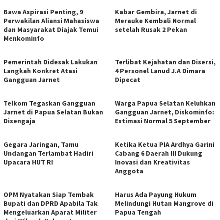
Bawa Aspirasi Penting, 9
Kabar Gembira, Jarnet di
Perwakilan Aliansi Mahasiswa
Merauke Kembali Normal
dan Masyarakat Diajak Temui
setelah Rusak 2 Pekan
Menkominfo
Pemerintah Didesak Lakukan
Terlibat Kejahatan dan Disersi,
Langkah Konkret Atasi
4 Personel Lanud J.A Dimara
Gangguan Jarnet
Dipecat
Telkom Tegaskan Gangguan
Warga Papua Selatan Keluhkan
Jarnet di Papua Selatan Bukan
Gangguan Jarnet, Diskominfo:
Disengaja
Estimasi Normal 5 September
Gegara Jaringan, Tamu
Ketika Ketua PIA Ardhya Garini
Undangan Terlambat Hadiri
Cabang 6 Daerah III Dukung
Upacara HUT RI
Inovasi dan Kreativitas
Anggota
OPM Nyatakan Siap Tembak
Harus Ada Payung Hukum
Bupati dan DPRD Apabila Tak
Melindungi Hutan Mangrove di
Mengeluarkan Aparat Militer
Papua Tengah