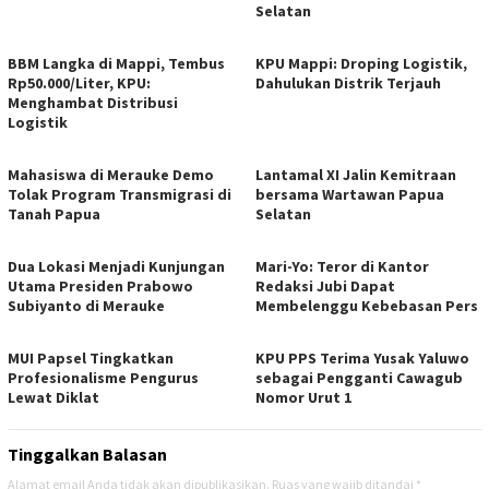
Selatan
BBM Langka di Mappi, Tembus
KPU Mappi: Droping Logistik,
Rp50.000/Liter, KPU:
Dahulukan Distrik Terjauh
Menghambat Distribusi
Logistik
Mahasiswa di Merauke Demo
Lantamal XI Jalin Kemitraan
Tolak Program Transmigrasi di
bersama Wartawan Papua
Tanah Papua
Selatan
Dua Lokasi Menjadi Kunjungan
Mari-Yo: Teror di Kantor
Utama Presiden Prabowo
Redaksi Jubi Dapat
Subiyanto di Merauke
Membelenggu Kebebasan Pers
MUI Papsel Tingkatkan
KPU PPS Terima Yusak Yaluwo
Profesionalisme Pengurus
sebagai Pengganti Cawagub
Lewat Diklat
Nomor Urut 1
Tinggalkan Balasan
Alamat email Anda tidak akan dipublikasikan.
Ruas yang wajib ditandai
*