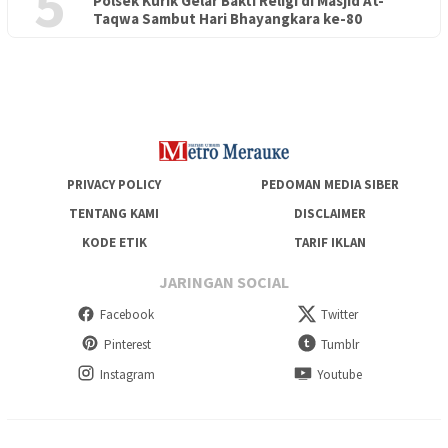
5
Polsek Kurik Gelar Bakti Religi di Masjid At-
PENDIDIKAN
18 Juni 2026
Taqwa Sambut Hari Bhayangkara ke-80
Lepas Puluhan Peserta Didik, TK Yapis 2 Merauke Siapkan
Generasi Berkarakter dan Berakhlak
PRIVACY POLICY
PEDOMAN MEDIA SIBER
TENTANG KAMI
DISCLAIMER
KODE ETIK
TARIF IKLAN
JARINGAN SOCIAL
Facebook
Twitter
Pinterest
Tumblr
Instagram
Youtube