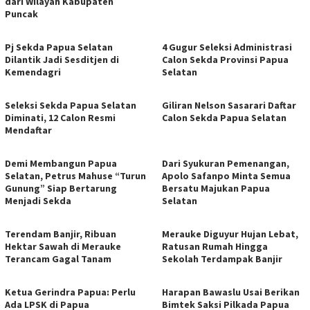
dari Wilayah Kabupaten
Puncak
Pj Sekda Papua Selatan
4 Gugur Seleksi Administrasi
Dilantik Jadi Sesditjen di
Calon Sekda Provinsi Papua
Kemendagri
Selatan
Seleksi Sekda Papua Selatan
Giliran Nelson Sasarari Daftar
Diminati, 12 Calon Resmi
Calon Sekda Papua Selatan
Mendaftar
Demi Membangun Papua
Dari Syukuran Pemenangan,
Selatan, Petrus Mahuse “Turun
Apolo Safanpo Minta Semua
Gunung” Siap Bertarung
Bersatu Majukan Papua
Menjadi Sekda
Selatan
Terendam Banjir, Ribuan
Merauke Diguyur Hujan Lebat,
Hektar Sawah di Merauke
Ratusan Rumah Hingga
Terancam Gagal Tanam
Sekolah Terdampak Banjir
Ketua Gerindra Papua: Perlu
Harapan Bawaslu Usai Berikan
Ada LPSK di Papua
Bimtek Saksi Pilkada Papua