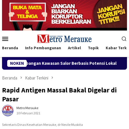
Loncat
ke
konten
Menu
Mobile
Beranda
Info Pembangunan
Artikel
Topik
Kabar Terki
 Kawasan Salor Berbasis Potensi Lokal
NOKEN
Bank Mandiri Reg
Beranda
Kabar Terkini
Rapid Antigen Massal Bakal Digelar di
Pasar
Metro Merauke
10 Februari 2021
Sekretaris Dinas Kesehatan Merauke, dr Nevile Muskita