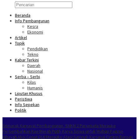
Beranda
Info Pembangunan
Kesra
Ekonomi
Artikel
Topik
Pendidikan
Tekno
Kabar Terkini
Daerah
Nasional
Serba – Serbi
Kilas
Humanis
Liputan Khusus
Peristiwa
Info Sepekan
Politik
NOKEN
Semarak Karnaval Pembangunan, SMKN 2 Pariwisata Merauke
Persembahkan Kue Merah Putih Karya Siswa untuk Wabup Fauzun
Nihayah
Aksi Cepat DLH Merauke Atasi Sampah Karnaval
Pimpin Barisan