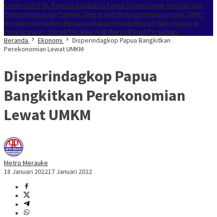
Karnaval HUT RI, Ratusan Disabilitas Papua Selatan Unjuk Prestasi dan
Tuntut Kesetaraan
Perkuat Sinergi dan Motivasi Kepengurusan, BKMT
Merauke Silaturahmi Bersama Wabup Fauzun Nihayah
Buka Karnaval
Pembangunan, Bupati Merauke Ajak Warga Rawat Persatuan
Beranda
Ekonomi
Disperindagkop Papua Bangkitkan
Perekonomian Lewat UMKM
Disperindagkop Papua
Bangkitkan Perekonomian
Lewat UMKM
Metro Merauke
18 Januari 2022
17 Januari 2022