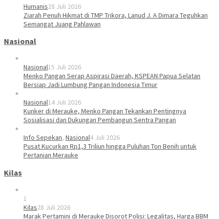
Humanis
28 Juli 2026
Ziarah Penuh Hikmat di TMP Trikora, Lanud J. A Dimara Teguhkan
Semangat Juang Pahlawan
Nasional
Nasional
15 Juli 2026
Menko Pangan Serap Aspirasi Daerah, KSPEAN Papua Selatan
Bersiap Jadi Lumbung Pangan Indonesia Timur
Nasional
14 Juli 2026
Kunker di Merauke, Menko Pangan Tekankan Pentingnya
Sosialisasi dan Dukungan Pembangun Sentra Pangan
Info Sepekan
,
Nasional
4 Juli 2026
Pusat Kucurkan Rp1,3 Triliun hingga Puluhan Ton Benih untuk
Pertanian Merauke
Kilas
1
Kilas
28 Juli 2026
Marak Pertamini di Merauke Disorot Polisi: Legalitas, Harga BBM