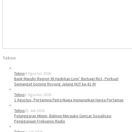
Tekno
Tekno
4 Agustus 2026
Bank Mandiri Region XII Hadirkan Livin’ Berbagi Rp1, Perkuat
Semangat Gotong Royong Jelang HUT ke-81 RI
Tekno
1 Agustus 2026
1 Agustus, Pertamina Patra Niaga menurunkan Harga Pertamax
Tekno
21 Juli 2026
Pelanggaran Minim, Balmon Merauke Gencar Sosialisasi
Penggunaan Frekuensi Radio
Tekno
2 Juli 2026