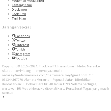
Pedoman Media Siber
Tentang Kami
Disclaimer
Kode Etik
Tarif Iklan
Jaringan Social
Facebook
Twitter
Pinterest
Tumblr
Instagram
Youtube
Copyright © 2015 - 2024. Produksi PT. Harian Umum Metro Merauke.
Akurat – Berimbang – Terpercaya. Email :
redaksi@metromerauke.com/metromerauke@gmail.com. CP :
081344567070. Alamat : Merauke – Papua Selatan. Diterbitkan
Berdasarkan UU Pokok Pers NO 40 Tahun 1999. Selama bertugas,
wartawan HU Metro Merauke dibekali Kartu Pers/Surat Tugas yang masih
berlaku.