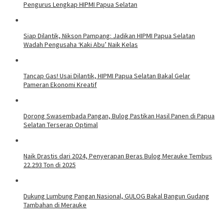
Pengurus Lengkap HIPMI Papua Selatan
Siap Dilantik, Nikson Pampang: Jadikan HIPMI Papua Selatan
Wadah Pengusaha ‘Kaki Abu’ Naik Kelas
Tancap Gas! Usai Dilantik, HIPMI Papua Selatan Bakal Gelar
Pameran Ekonomi Kreatif
Dorong Swasembada Pangan, Bulog Pastikan Hasil Panen di Papua
Selatan Terserap Optimal
Naik Drastis dari 2024, Penyerapan Beras Bulog Merauke Tembus
22.293 Ton di 2025
Dukung Lumbung Pangan Nasional, GULOG Bakal Bangun Gudang
Tambahan di Merauke