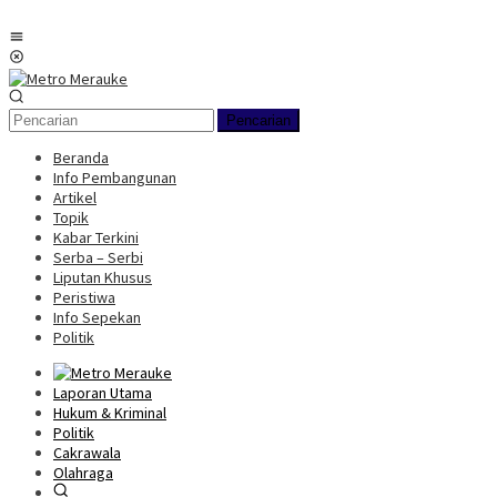
Loncat
ke
Menu
konten
Mobile
Pencarian
Beranda
Info Pembangunan
Artikel
Topik
Kabar Terkini
Serba – Serbi
Liputan Khusus
Peristiwa
Info Sepekan
Politik
Laporan Utama
Hukum & Kriminal
Politik
Cakrawala
Olahraga