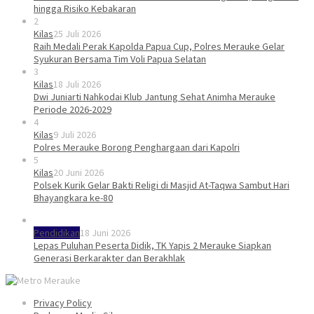
hingga Risiko Kebakaran
2
Kilas
25 Juli 2026
Raih Medali Perak Kapolda Papua Cup, Polres Merauke Gelar
Syukuran Bersama Tim Voli Papua Selatan
3
Kilas
18 Juli 2026
Dwi Juniarti Nahkodai Klub Jantung Sehat Animha Merauke
Periode 2026-2029
4
Kilas
9 Juli 2026
Polres Merauke Borong Penghargaan dari Kapolri
5
Kilas
20 Juni 2026
Polsek Kurik Gelar Bakti Religi di Masjid At-Taqwa Sambut Hari
Bhayangkara ke-80
Pendidikan
18 Juni 2026
Lepas Puluhan Peserta Didik, TK Yapis 2 Merauke Siapkan
Generasi Berkarakter dan Berakhlak
Privacy Policy