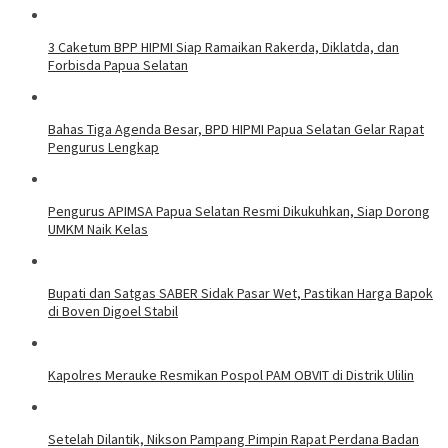
3 Caketum BPP HIPMI Siap Ramaikan Rakerda, Diklatda, dan
Forbisda Papua Selatan
Bahas Tiga Agenda Besar, BPD HIPMI Papua Selatan Gelar Rapat
Pengurus Lengkap
Pengurus APIMSA Papua Selatan Resmi Dikukuhkan, Siap Dorong
UMKM Naik Kelas
Bupati dan Satgas SABER Sidak Pasar Wet, Pastikan Harga Bapok
di Boven Digoel Stabil
Kapolres Merauke Resmikan Pospol PAM OBVIT di Distrik Ulilin
Setelah Dilantik, Nikson Pampang Pimpin Rapat Perdana Badan