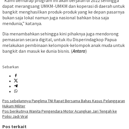
“Kami berharap program ini akan berjalan di 2022 sehingga
dapat merangsang UMKM-UMKM dan koperasi di daerah untuk
bangkit menghasilkan produk-produk yang ke depan pasarnya
bukan saja lokal namun juga nasional bahkan bisa saja
mendunia,” katanya.
Dia menambahkan sehingga kini pihaknya juga mendorong
pemasaran secara digital, untuk itu Disperindagkop Papua
melakukan pembinaan kelompok-kelompok anak muda untuk
bangkit dan masuk ke dunia bisnis. (
Antara
)
Sebarkan
Navigasi
Pos sebelumnya
Panglima TNI Rapat Bersama Bahas Kasus Pelanggaran
Hukum Militer
pos
Pos berikutnya
Wanita Pengendara Motor Acungkan Jari Tengah ke
Polisi Jadi Viral
Pos terkait