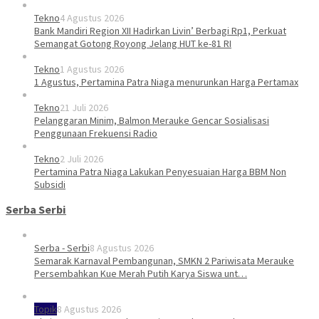
Tekno
4 Agustus 2026
Bank Mandiri Region XII Hadirkan Livin’ Berbagi Rp1, Perkuat
Semangat Gotong Royong Jelang HUT ke-81 RI
Tekno
1 Agustus 2026
1 Agustus, Pertamina Patra Niaga menurunkan Harga Pertamax
Tekno
21 Juli 2026
Pelanggaran Minim, Balmon Merauke Gencar Sosialisasi
Penggunaan Frekuensi Radio
Tekno
2 Juli 2026
Pertamina Patra Niaga Lakukan Penyesuaian Harga BBM Non
Subsidi
Serba Serbi
Serba - Serbi
8 Agustus 2026
Semarak Karnaval Pembangunan, SMKN 2 Pariwisata Merauke
Persembahkan Kue Merah Putih Karya Siswa unt…
Topik
8 Agustus 2026