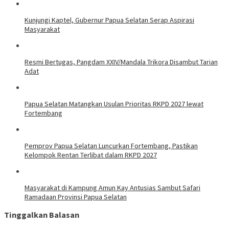
Kunjungi Kaptel, Gubernur Papua Selatan Serap Aspirasi
Masyarakat
Resmi Bertugas, Pangdam XXIV/Mandala Trikora Disambut Tarian
Adat
Papua Selatan Matangkan Usulan Prioritas RKPD 2027 lewat
Fortembang
Pemprov Papua Selatan Luncurkan Fortembang, Pastikan
Kelompok Rentan Terlibat dalam RKPD 2027
Masyarakat di Kampung Amun Kay Antusias Sambut Safari
Ramadaan Provinsi Papua Selatan
Tinggalkan Balasan