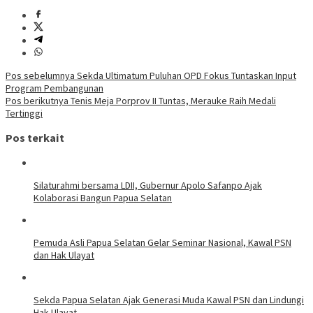
Navigasi
Pos sebelumnya
Sekda Ultimatum Puluhan OPD Fokus Tuntaskan Input
Program Pembangunan
pos
Pos berikutnya
Tenis Meja Porprov II Tuntas, Merauke Raih Medali
Tertinggi
Pos terkait
Silaturahmi bersama LDII, Gubernur Apolo Safanpo Ajak
Kolaborasi Bangun Papua Selatan
Pemuda Asli Papua Selatan Gelar Seminar Nasional, Kawal PSN
dan Hak Ulayat
Sekda Papua Selatan Ajak Generasi Muda Kawal PSN dan Lindungi
Hak Ulayat