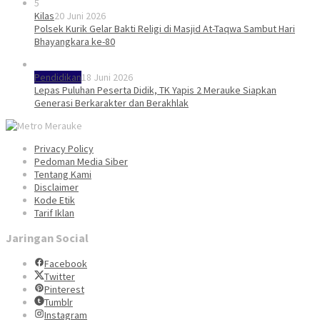
5
Kilas
20 Juni 2026
Polsek Kurik Gelar Bakti Religi di Masjid At-Taqwa Sambut Hari
Bhayangkara ke-80
Pendidikan
18 Juni 2026
Lepas Puluhan Peserta Didik, TK Yapis 2 Merauke Siapkan
Generasi Berkarakter dan Berakhlak
Privacy Policy
Pedoman Media Siber
Tentang Kami
Disclaimer
Kode Etik
Tarif Iklan
Jaringan Social
Facebook
Twitter
Pinterest
Tumblr
Instagram