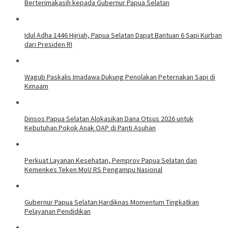
Berterimakasih kepada Gubernur Papua Selatan
Idul Adha 1446 Hijriah, Papua Selatan Dapat Bantuan 6 Sapi Kurban
dari Presiden RI
Wagub Paskalis Imadawa Dukung Penolakan Peternakan Sapi di
Kimaam
Dinsos Papua Selatan Alokasikan Dana Otsus 2026 untuk
Kebutuhan Pokok Anak OAP di Panti Asuhan
Perkuat Layanan Kesehatan, Pemprov Papua Selatan dan
Kemenkes Teken MoU RS Pengampu Nasional
Gubernur Papua Selatan:Hardiknas Momentum Tingkatkan
Pelayanan Pendidikan