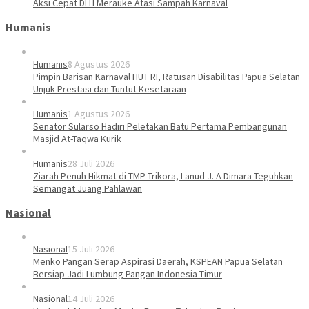
Aksi Cepat DLH Merauke Atasi Sampah Karnaval
Humanis
Humanis
8 Agustus 2026
Pimpin Barisan Karnaval HUT RI, Ratusan Disabilitas Papua Selatan
Unjuk Prestasi dan Tuntut Kesetaraan
Humanis
1 Agustus 2026
Senator Sularso Hadiri Peletakan Batu Pertama Pembangunan
Masjid At-Taqwa Kurik
Humanis
28 Juli 2026
Ziarah Penuh Hikmat di TMP Trikora, Lanud J. A Dimara Teguhkan
Semangat Juang Pahlawan
Nasional
Nasional
15 Juli 2026
Menko Pangan Serap Aspirasi Daerah, KSPEAN Papua Selatan
Bersiap Jadi Lumbung Pangan Indonesia Timur
Nasional
14 Juli 2026