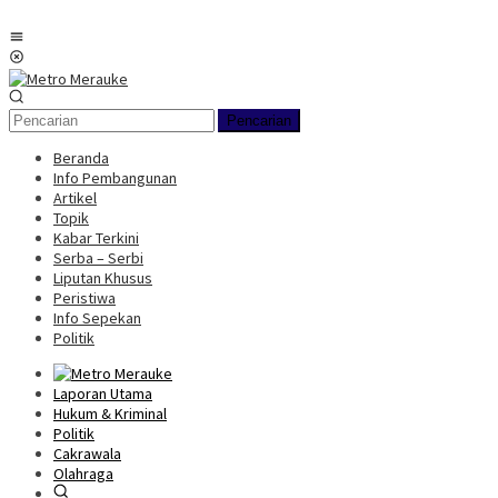
Loncat
ke
Menu
konten
Mobile
Pencarian
Beranda
Info Pembangunan
Artikel
Topik
Kabar Terkini
Serba – Serbi
Liputan Khusus
Peristiwa
Info Sepekan
Politik
Laporan Utama
Hukum & Kriminal
Politik
Cakrawala
Olahraga