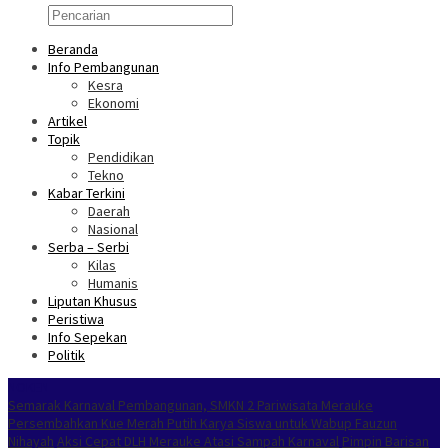
Beranda
Info Pembangunan
Kesra
Ekonomi
Artikel
Topik
Pendidikan
Tekno
Kabar Terkini
Daerah
Nasional
Serba – Serbi
Kilas
Humanis
Liputan Khusus
Peristiwa
Info Sepekan
Politik
NOKEN
Semarak Karnaval Pembangunan, SMKN 2 Pariwisata Merauke
Persembahkan Kue Merah Putih Karya Siswa untuk Wabup Fauzun
Nihayah
Aksi Cepat DLH Merauke Atasi Sampah Karnaval
Pimpin Barisan