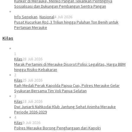
Kunker di Merauke, Menko Pangan Tekankan Pentingnya
Sosialisasi dan Dukungan Pembangun Sentra Pangan
Info Sepekan
,
Nasional
4 Juli 2026
Pusat Kucurkan Rp1,3 Triliun hingga Puluhan Ton Benih untuk
Pertanian Merauke
Kilas
1
Kilas
28 Juli 2026
Marak Pertamini di Merauke Disorot Polisi: Legalitas, Harga BBM
hingga Risiko Kebakaran
2
Kilas
25 Juli 2026
Raih Medali Perak Kapolda Papua Cup, Polres Merauke Gelar
Syukuran Bersama Tim Voli Papua Selatan
3
Kilas
18 Juli 2026
Dwi Juniarti Nahkodai Klub Jantung Sehat Animha Merauke
Periode 2026-2029
4
Kilas
9 Juli 2026
Polres Merauke Borong Penghargaan dari Kapolri