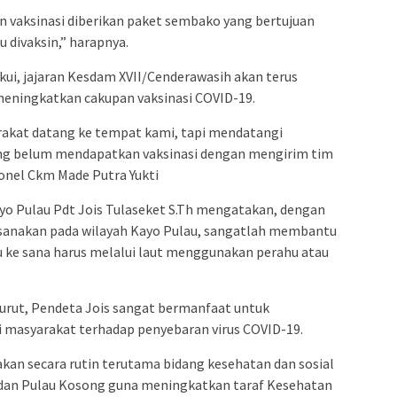
 vaksinasi diberikan paket sembako yang bertujuan
 divaksin,” harapnya.
i, jajaran Kesdam XVII/Cenderawasih akan terus
meningkatkan cakupan vaksinasi COVID-19.
akat datang ke tempat kami, tapi mendatangi
g belum mendapatkan vaksinasi dengan mengirim tim
onel Ckm Made Putra Yukti
yo Pulau Pdt Jois Tulaseket S.Th mengatakan, dengan
ksanakan pada wilayah Kayo Pulau, sangatlah membantu
ke sana harus melalui laut menggunakan perahu atau
nurut, Pendeta Jois sangat bermanfaat untuk
 masyarakat terhadap penyebaran virus COVID-19.
akan secara rutin terutama bidang kesehatan dan sosial
u dan Pulau Kosong guna meningkatkan taraf Kesehatan