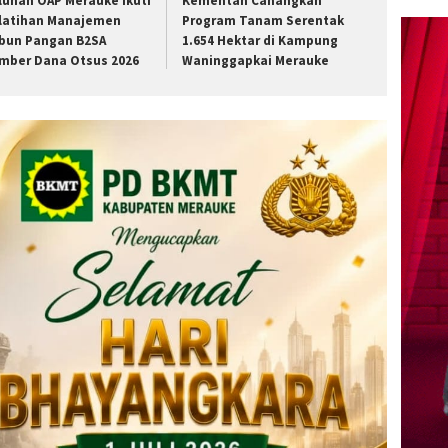
luhan OAP Merauke Ikuti
Kementan Canangkan
latihan Manajemen
Program Tanam Serentak
bun Pangan B2SA
1.654 Hektar di Kampung
mber Dana Otsus 2026
Waninggapkai Merauke