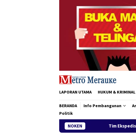
Loncat
ke
konten
LAPORAN UTAMA
HUKUM & KRIMINAL
BERANDA
Info Pembangunan
Ar
Politik
Tim Ekspedisi Patriot IPB Tiba di Merauke, Si
NOKEN