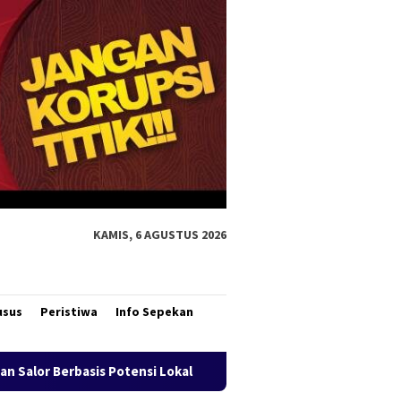
KAMIS, 6 AGUSTUS 2026
usus
Peristiwa
Info Sepekan
Bank Mandiri Region XII Hadirkan Livin’ Berbagi Rp1, Perk