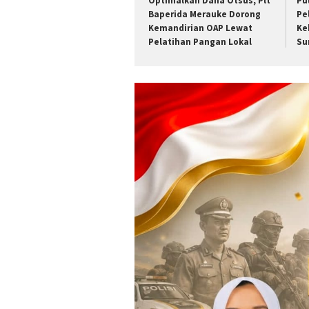
Optimalkan Dana Otsus, Plt
Pu
Baperida Merauke Dorong
Pe
Kemandirian OAP Lewat
Ke
Pelatihan Pangan Lokal
Su