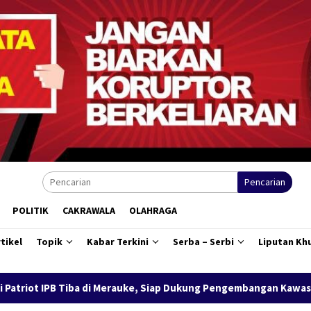
Pencarian
POLITIK
CAKRAWALA
OLAHRAGA
tikel
Topik
Kabar Terkini
Serba – Serbi
Liputan Kh
ap Dukung Pengembangan Kawasan Salor Berbasis Potensi Lokal