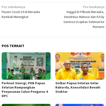
Navigasi
Pos sebelumnya
Pos berikutnya
Pasien Covid-19 di Merauke
Unggul Di Pilkada Merauke,
pos
Kembali Meningkat
Hendrikus Mahuse dan H Edy
Santosa Ucapkan Selamat ke
Romarin
POS TERKAIT
Perkuat Sinergi, PKB Papua
Golkar Papua Selatan Gelar
Selatan Rampungkan
Rakorda, Konsolidasi Benahi
Penyusunan Calon Pengurus 4
Stuktur
DPC