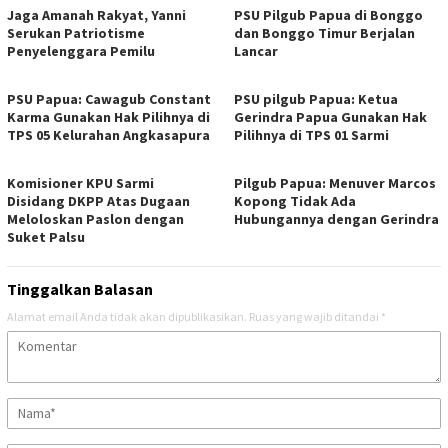
Jaga Amanah Rakyat, Yanni
PSU Pilgub Papua di Bonggo
Serukan Patriotisme
dan Bonggo Timur Berjalan
Penyelenggara Pemilu
Lancar
PSU Papua: Cawagub Constant
PSU pilgub Papua: Ketua
Karma Gunakan Hak Pilihnya di
Gerindra Papua Gunakan Hak
TPS 05 Kelurahan Angkasapura
Pilihnya di TPS 01 Sarmi
Komisioner KPU Sarmi
Pilgub Papua: Menuver Marcos
Disidang DKPP Atas Dugaan
Kopong Tidak Ada
Meloloskan Paslon dengan
Hubungannya dengan Gerindra
Suket Palsu
Tinggalkan Balasan
Alamat email Anda tidak akan dipublikasikan.
Ruas yang wajib ditandai
*