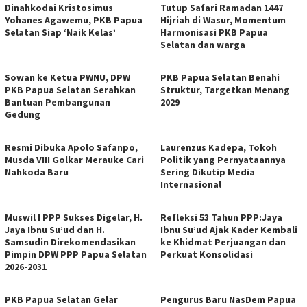
Dinahkodai Kristosimus
Tutup Safari Ramadan 1447
Yohanes Agawemu, PKB Papua
Hijriah di Wasur, Momentum
Selatan Siap ‘Naik Kelas’
Harmonisasi PKB Papua
Selatan dan warga
Sowan ke Ketua PWNU, DPW
PKB Papua Selatan Benahi
PKB Papua Selatan Serahkan
Struktur, Targetkan Menang
Bantuan Pembangunan
2029
Gedung
Resmi Dibuka Apolo Safanpo,
Laurenzus Kadepa, Tokoh
Musda VIII Golkar Merauke Cari
Politik yang Pernyataannya
Nahkoda Baru
Sering Dikutip Media
Internasional
Muswil I PPP Sukses Digelar, H.
Refleksi 53 Tahun PPP:Jaya
Jaya Ibnu Su’ud dan H.
Ibnu Su’ud Ajak Kader Kembali
Samsudin Direkomendasikan
ke Khidmat Perjuangan dan
Pimpin DPW PPP Papua Selatan
Perkuat Konsolidasi
2026-2031
PKB Papua Selatan Gelar
Pengurus Baru NasDem Papua