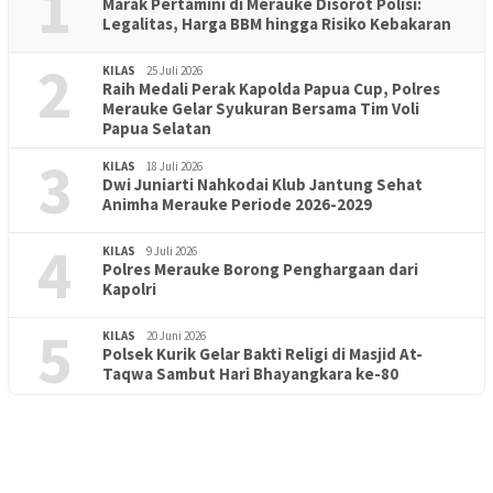
1
Marak Pertamini di Merauke Disorot Polisi:
Legalitas, Harga BBM hingga Risiko Kebakaran
2
KILAS
25 Juli 2026
Raih Medali Perak Kapolda Papua Cup, Polres
Merauke Gelar Syukuran Bersama Tim Voli
Papua Selatan
3
KILAS
18 Juli 2026
Dwi Juniarti Nahkodai Klub Jantung Sehat
Animha Merauke Periode 2026-2029
4
KILAS
9 Juli 2026
Polres Merauke Borong Penghargaan dari
Kapolri
5
KILAS
20 Juni 2026
Polsek Kurik Gelar Bakti Religi di Masjid At-
PENDIDIKAN
18 Juni 2026
Taqwa Sambut Hari Bhayangkara ke-80
Lepas Puluhan Peserta Didik, TK Yapis 2 Merauke Siapkan
Generasi Berkarakter dan Berakhlak