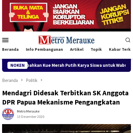
Loncat
ke
konten
Menu
Mobile
Beranda
Info Pembangunan
Artikel
Topik
Kabar Terki
e Merah Putih Karya Siswa untuk Wabup Fauzun Nihayah
NOKEN
Beranda
Politik
Mendagri Didesak Terbitkan SK Anggota
DPR Papua Mekanisme Pengangkatan
Metro Merauke
13 Desember 2020