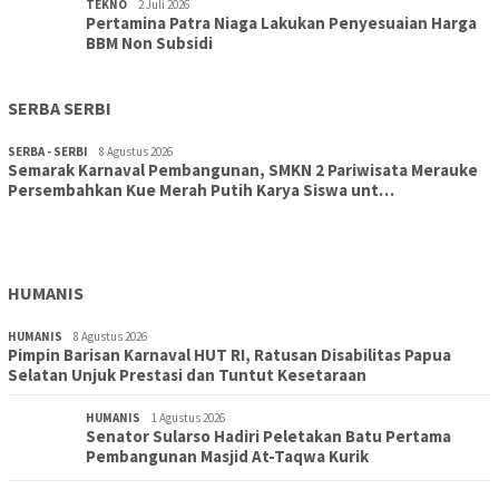
TEKNO
2 Juli 2026
Pertamina Patra Niaga Lakukan Penyesuaian Harga
BBM Non Subsidi
SERBA SERBI
SERBA - SERBI
8 Agustus 2026
Semarak Karnaval Pembangunan, SMKN 2 Pariwisata Merauke
Persembahkan Kue Merah Putih Karya Siswa unt…
TOPIK
8 Agustus 2026
Aksi Cepat DLH Merauke Atasi Sampah Karnaval
HUMANIS
HUMANIS
8 Agustus 2026
Pimpin Barisan Karnaval HUT RI, Ratusan Disabilitas Papua
Selatan Unjuk Prestasi dan Tuntut Kesetaraan
HUMANIS
1 Agustus 2026
Senator Sularso Hadiri Peletakan Batu Pertama
Pembangunan Masjid At-Taqwa Kurik