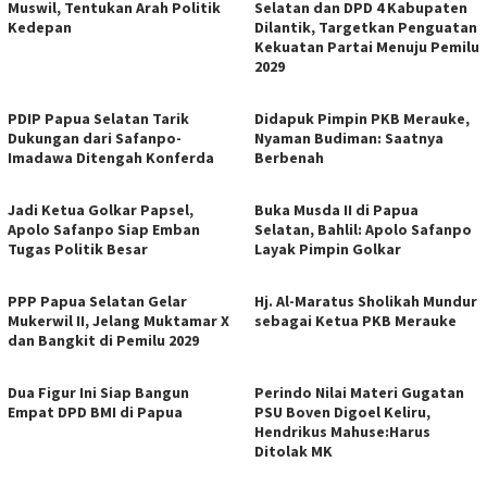
Muswil, Tentukan Arah Politik
Selatan dan DPD 4 Kabupaten
Kedepan
Dilantik, Targetkan Penguatan
Kekuatan Partai Menuju Pemilu
2029
PDIP Papua Selatan Tarik
Didapuk Pimpin PKB Merauke,
Dukungan dari Safanpo-
Nyaman Budiman: Saatnya
Imadawa Ditengah Konferda
Berbenah
Jadi Ketua Golkar Papsel,
Buka Musda II di Papua
Apolo Safanpo Siap Emban
Selatan, Bahlil: Apolo Safanpo
Tugas Politik Besar
Layak Pimpin Golkar
PPP Papua Selatan Gelar
Hj. Al-Maratus Sholikah Mundur
Mukerwil II, Jelang Muktamar X
sebagai Ketua PKB Merauke
dan Bangkit di Pemilu 2029
Dua Figur Ini Siap Bangun
Perindo Nilai Materi Gugatan
Empat DPD BMI di Papua
PSU Boven Digoel Keliru,
Hendrikus Mahuse:Harus
Ditolak MK