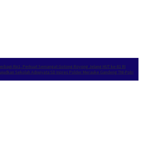
’ Berbagi Rp1, Perkuat Semangat Gotong Royong Jelang HUT ke-81 RI
ujudkan Sekolah Adiwiyata:SD Inpres Polder Merauke Gandeng TNI-Polri