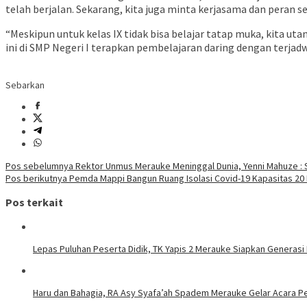
telah berjalan. Sekarang, kita juga minta kerjasama dan peran s
“Meskipun untuk kelas IX tidak bisa belajar tatap muka, kita u
ini di SMP Negeri I terapkan pembelajaran daring dengan terjad
Sebarkan
Navigasi
Pos sebelumnya
Rektor Unmus Merauke Meninggal Dunia, Yenni Mahuze : 
Pos berikutnya
Pemda Mappi Bangun Ruang Isolasi Covid-19 Kapasitas 20
pos
Pos terkait
Lepas Puluhan Peserta Didik, TK Yapis 2 Merauke Siapkan Generasi
Haru dan Bahagia, RA Asy Syafa’ah Spadem Merauke Gelar Acara P