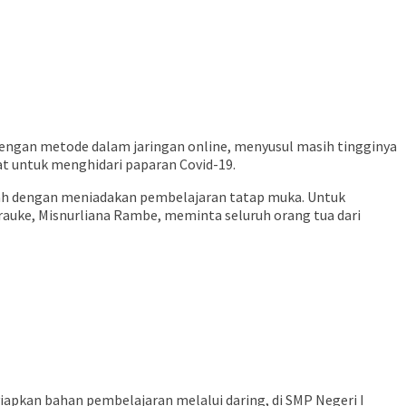
engan metode dalam jaringan online, menyusul masih tingginya
at untuk menghidari paparan Covid-19.
ah dengan meniadakan pembelajaran tatap muka. Untuk
rauke, Misnurliana Rambe, meminta seluruh orang tua dari
apkan bahan pembelajaran melalui daring, di SMP Negeri I