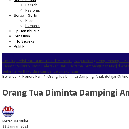
Daerah
Nasional
Serba – Serbi
Kilas
Humanis
Liputan Khusus
Peristiwa
Info Sepekan
Politik
NOKEN
Tim Ekspedisi Patriot IPB Tiba di Merauke, Siap Dukung Pengembangan Ka
Senator Sularso Hadiri Peletakan Batu Pertama Pembangunan Masjid At-T
Gelar Karya Bakti dan Kampanye Lingkungan
Beranda
Pendidikan
Orang Tua Diminta Dampingi Anak Belajar Online
Orang Tua Diminta Dampingi An
Metro Merauke
22 Januari 2021