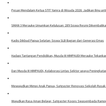
Pesan Mendalam Ketua STIT Yamra di Wisuda 2026: Jadikan Ilmu un
SMAN 3 Merauke Umumkan Kelulusan: 289 Siswa Resmi Dikembalika
Kadis Dikbud Papua Selatan: Siswa SLB Bagian dari Generasi Emas
Hadapi Tantangan Pendidikan, Musda III HIMPAUDI Merauke Tekank
Dari Musda III HIMPAUDI, Kolaborasi Lintas Sektor upaya Peningkata
Mewujudkan Mimpi Anak Papua, Satgaster Renovasi Sekolah Rusak
Wujudkan Rasa Aman Belajar, Satgaster Koops Swasembada Ramp