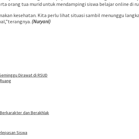
erta orang tua murid untuk mendampingi siswa belajar online di r
tamakan kesehatan. Kita perlu lihat situasi sambil menunggu lan
wal,”terangnya.
(Nuryani)
Seminggu Dirawat di RSUD
 Ruang
 Berkarakter dan Berakhlak
elepasan Siswa