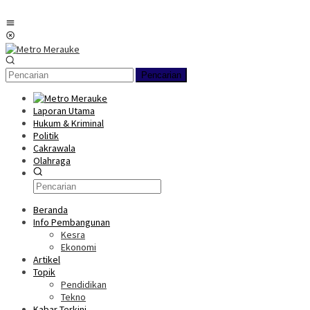
Loncat
ke
Menu
konten
Mobile
Pencarian
Laporan Utama
Hukum & Kriminal
Politik
Cakrawala
Olahraga
Beranda
Info Pembangunan
Kesra
Ekonomi
Artikel
Topik
Pendidikan
Tekno
Kabar Terkini