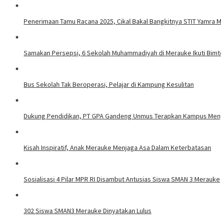
Penerimaan Tamu Racana 2025, Cikal Bakal Bangkitnya STIT Yamra 
Samakan Persepsi, 6 Sekolah Muhammadiyah di Merauke Ikuti Bi
Bus Sekolah Tak Beroperasi, Pelajar di Kampung Kesulitan
Dukung Pendidikan, PT GPA Gandeng Unmus Terapkan Kampus Men
Kisah Inspiratif, Anak Merauke Menjaga Asa Dalam Keterbatasan
Sosialisasi 4 Pilar MPR RI Disambut Antusias Siswa SMAN 3 Merauke
302 Siswa SMAN3 Merauke Dinyatakan Lulus