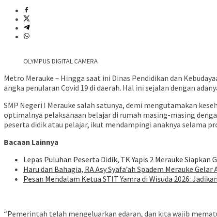
OLYMPUS DIGITAL CAMERA
Metro Merauke – Hingga saat ini Dinas Pendidikan dan Kebuday
angka penularan Covid 19 di daerah. Hal ini sejalan dengan ada
SMP Negeri I Merauke salah satunya, demi mengutamakan kese
optimalnya pelaksanaan belajar di rumah masing-masing dengan
peserta didik atau pelajar, ikut mendampingi anaknya selama pr
Bacaan Lainnya
Lepas Puluhan Peserta Didik, TK Yapis 2 Merauke Siapkan 
Haru dan Bahagia, RA Asy Syafa’ah Spadem Merauke Gelar 
Pesan Mendalam Ketua STIT Yamra di Wisuda 2026: Jadika
“Pemerintah telah mengeluarkan edaran, dan kita wajib mematuh