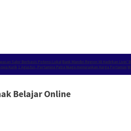
wasan Salor Berbasis Potensi Lokal
Bank Mandiri Region XII Hadirkan Livin
aqwa Kurik
1 Agustus, Pertamina Patra Niaga menurunkan Harga Pertamax
W
ak Belajar Online