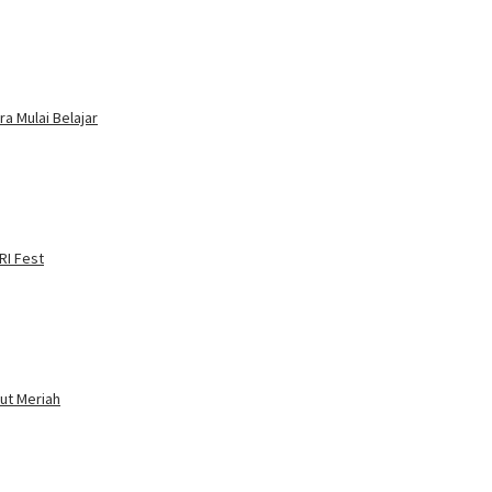
a Mulai Belajar
RI Fest
ut Meriah