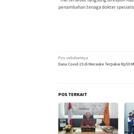
penambahan tenaga dokter spesialis 
Navigasi
Pos sebelumnya
Dana Covid-19 di Merauke Terpakai Rp50 Mi
pos
POS TERKAIT