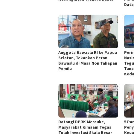
Data
Anggota Bawaslu RI ke Papua
Peri
Selatan, Tekankan Peran
Nasi
Bawaslu di Masa Non Tahapan
Tegu
Pemilu
Tuna
Keda
Datangi DPRK Merauke,
5 Pa
Masyarakat Kimaam Tegas
Peny
Tolak Investasi Skala Besar
Keua