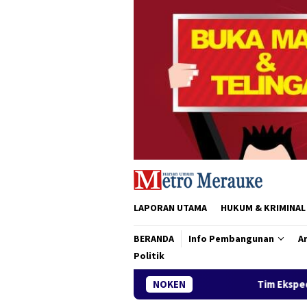
Loncat
ke
konten
LAPORAN UTAMA
HUKUM & KRIMINAL
BERANDA
Info Pembangunan
Ar
Politik
Tim Ekspedisi Patriot IPB Tiba di Me
NOKEN