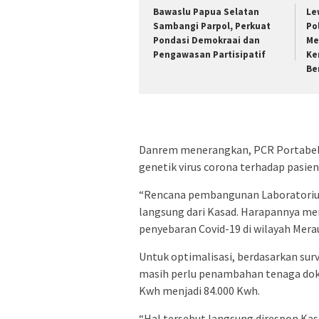
Bawaslu Papua Selatan
Le
Sambangi Parpol, Perkuat
Po
Pondasi Demokraai dan
Me
Pengawasan Partisipatif
Ke
Be
Danrem menerangkan, PCR Portabel 
genetik virus corona terhadap pasien
“Rencana pembangunan Laboratoriu
langsung dari Kasad. Harapannya 
penyebaran Covid-19 di wilayah Merau
Untuk optimalisasi, berdasarkan sur
masih perlu penambahan tenaga dokte
Kwh menjadi 84.000 Kwh.
“Hal tersebut langsung direspon Kas