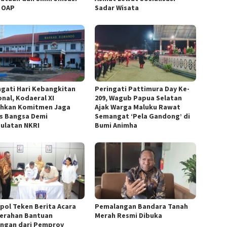
 OAP
Sadar Wisata
ngati Hari Kebangkitan
Peringati Pattimura Day Ke-
onal, Kodaeral XI
209, Wagub Papua Selatan
hkan Komitmen Jaga
Ajak Warga Maluku Rawat
s Bangsa Demi
Semangat ‘Pela Gandong’ di
ulatan NKRI
Bumi Animha
rpol Teken Berita Acara
Pemalangan Bandara Tanah
erahan Bantuan
Merah Resmi Dibuka
ngan dari Pemprov