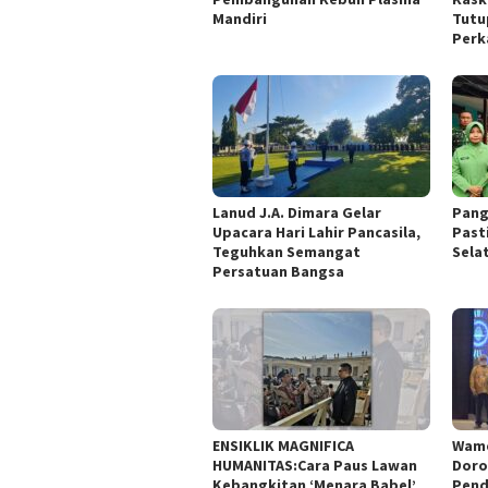
Mandiri
Tutu
Perk
Lanud J.A. Dimara Gelar
Pang
Upacara Hari Lahir Pancasila,
Past
Teguhkan Semangat
Sela
Persatuan Bangsa
ENSIKLIK MAGNIFICA
Wame
HUMANITAS:Cara Paus Lawan
Doro
Kebangkitan ‘Menara Babel’
Pend