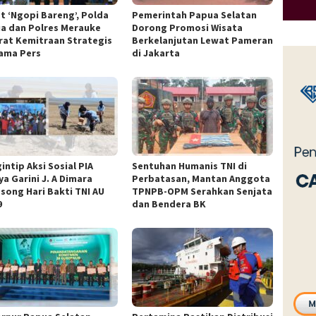
t ‘Ngopi Bareng’, Polda
Pemerintah Papua Selatan
a dan Polres Merauke
Dorong Promosi Wisata
rat Kemitraan Strategis
Berkelanjutan Lewat Pameran
ama Pers
di Jakarta
intip Aksi Sosial PIA
Sentuhan Humanis TNI di
a Garini J. A Dimara
Perbatasan, Mantan Anggota
song Hari Bakti TNI AU
TPNPB-OPM Serahkan Senjata
9
dan Bendera BK