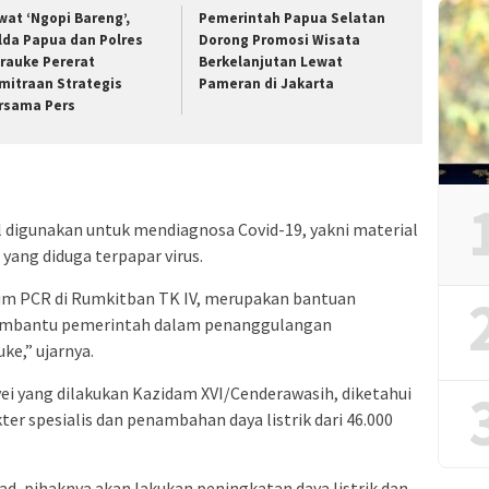
wat ‘Ngopi Bareng’,
Pemerintah Papua Selatan
lda Papua dan Polres
Dorong Promosi Wisata
rauke Pererat
Berkelanjutan Lewat
mitraan Strategis
Pameran di Jakarta
rsama Pers
digunakan untuk mendiagnosa Covid-19, yakni material
 yang diduga terpapar virus.
m PCR di Rumkitban TK IV, merupakan bantuan
membantu pemerintah dalam penanggulangan
ke,” ujarnya.
vei yang dilakukan Kazidam XVI/Cenderawasih, diketahui
r spesialis dan penambahan daya listrik dari 46.000
ad, pihaknya akan lakukan peningkatan daya listrik dan