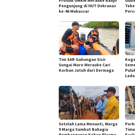
Produk UMKM Merauke Banjir
Gube
Pengunjung di HUT Dekranas
Teke
ke-46 Makassar
Perc
Tim SAR Gabungan Sisir
Kogab
Sungai Maro Merauke Cari
Semes
Korban Jatuh dari Dermaga
Pulu
Lada
Setelah Lama Menanti, Warga
Perk
9 Marga Sambut Bahagia
Timu
Pembangunan Kebun Plasma
Kask