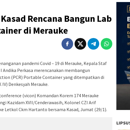
, Kasad Rencana Bangun Lab
ainer di Merauke
anganan pandemi Covid – 19 di Merauke, Kepala Staf
TNI Andika Perkasa merencanakan membangun
tion (PCR) Portable Container yang ditempatkan di
 IV) Denkesyah Merauke.
 conference (vicon) Komandan Korem 174 Merauke
gi Kazidam XVII/Cenderawasih, Kolonel CZI Arif
e Letkol Ckm Hartanto bersama Kasad, Jumat (29/1).
LIPSU