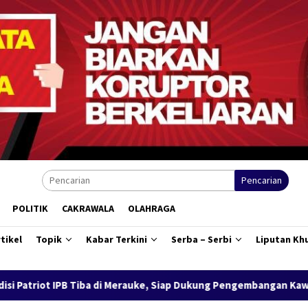
Pencarian
POLITIK
CAKRAWALA
OLAHRAGA
tikel
Topik
Kabar Terkini
Serba – Serbi
Liputan Kh
rauke, Siap Dukung Pengembangan Kawasan Salor Berbasis Potensi