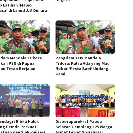
p Latihan ‘Maleo
asa’ di Lanud J. A Dimara
dam Mandala Trikora
​Pangdam XXIV Mandala
ikan PSN di Papua
Trilora: Kalau Ada yang Mau
tan Tetap Berjalan
Nobar ‘Pesta Babi’ Undang
Kami
ndagri Ribka Haluk
Disporaparekraf Papua
ng Pemda Perkuat
Selatan Gembleng 125 Warga
ataan dan Sinkronisasi
Asmat Lewat Sosialisasi