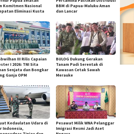
rnur Papua Selatan
Pertamina Pastikan Distribusi
n Komitmen Nasional
BBM di Papua-Maluku Aman
epatan Eliminasi Kusta
dan Lancar
wilhan III Rilis Capaian
BULOG Dukung Gerakan
ter I 2026: TNI Sita
Tanam Padi Serentak di
han Senjata dan Bongkar
Kawasan Cetak Sawah
ng Ganja OPM
Merauke
uat Kedaulatan Udara di
Pesawat Milik WNA Pelanggar
r Indonesia,
Imigrasi Resmi Jadi Aset
oopsudnas Tinjau dan
Negara