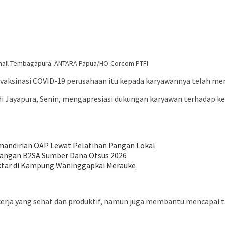
thall Tembagapura. ANTARA Papua/HO-Corcom PTFI
ksinasi COVID-19 perusahaan itu kepada karyawannya telah menca
di Jayapura, Senin, mengapresiasi dukungan karyawan terhadap 
mandirian OAP Lewat Pelatihan Pangan Lokal
Pangan B2SA Sumber Dana Otsus 2026
tar di Kampung Waninggapkai Merauke
rja yang sehat dan produktif, namun juga membantu mencapai ta