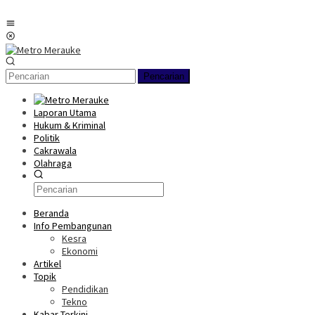
Loncat
ke
Menu
konten
Mobile
Pencarian
Laporan Utama
Hukum & Kriminal
Politik
Cakrawala
Olahraga
Beranda
Info Pembangunan
Kesra
Ekonomi
Artikel
Topik
Pendidikan
Tekno
Kabar Terkini