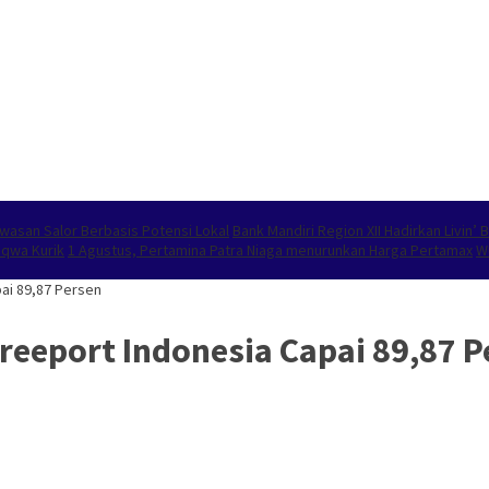
wasan Salor Berbasis Potensi Lokal
Bank Mandiri Region XII Hadirkan Livin
aqwa Kurik
1 Agustus, Pertamina Patra Niaga menurunkan Harga Pertamax
W
ai 89,87 Persen
reeport Indonesia Capai 89,87 P