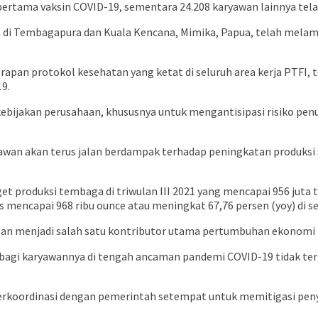
 pertama vaksin COVID-19, sementara 24.208 karyawan lainnya tel
an di Tembagapura dan Kuala Kencana, Mimika, Papua, telah me
rapan protokol kesehatan yang ketat di seluruh area kerja PTFI, 
9.
bijakan perusahaan, khususnya untuk mengantisipasi risiko penu
n akan terus jalan berdampak terhadap peningkatan produksi ser
t produksi tembaga di triwulan III 2021 yang mencapai 956 juta t
mencapai 968 ribu ounce atau meningkat 67,76 persen (yoy) di sep
ngan menjadi salah satu kontributor utama pertumbuhan ekonomi Pa
bagi karyawannya di tengah ancaman pandemi COVID-19 tidak ter
 berkoordinasi dengan pemerintah setempat untuk memitigasi pen