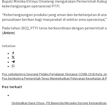
Bupati Mimika Eltinus Omaleng mengatakan Pemerintah Kabupa
keberlangsungan operasional PTFI.
“Keberlangsungan produksi yang aman dan berkelanjutan di are
perusahaan berikan bagi masyarakat di sekitar area operasinya,
Pada tahun 2022, PTFI terus berkoordinasi dengan pemerintah 
(
Antara
)
Sebarkan
Navigasi
Pos sebelumnya
Seorang Pelaku Perjalanan Terpapar COVID-19 di Kota J
Pos berikutnya
Pemerintah Terus Meningkatkan Pelayanan Kesehatan di 
pos
Pos terkait
Optimalkan Dana Otsus, Plt Baperida Merauke Dorong Kemandirian