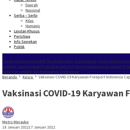
Daerah
Nasional
Serba – Serbi
Kilas
Humanis
Liputan Khusus
Peristiwa
Info Sepekan
Politik
NOKEN
Tim Ekspedisi Patriot IPB Tiba di Merauke, Siap Dukung Pengembangan Ka
Senator Sularso Hadiri Peletakan Batu Pertama Pembangunan Masjid At-T
Gelar Karya Bakti dan Kampanye Lingkungan
Beranda
Kesra
Vaksinasi COVID-19 Karyawan Freeport Indonesia Cap
Vaksinasi COVID-19 Karyawan F
Metro Merauke
18 Januari 2022
17 Januari 2022