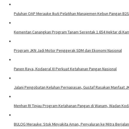
Puluhan OAP Merauke Ikuti Pelatihan Manajemen Kebun Pangan B2
Kementan Canangkan Program Tanam Serentak 1.654 Hektar di K
Program JKN Jadi Motor Penggerak SDM dan Ekonomi Nasional
Panen Raya, Kodaeral XI Perkuat Ketahanan Pangan Nasional
Jalani Pengobatan Keluhan Pernapasan, Gustaf Rasakan Manfaat J
Menhan RI Tinjau Program Ketahanan Pangan di Wanam, Wadan Koda
BULOG Merauke: Stok Minyakita Aman, Penyaluran ke Mitra Berjala