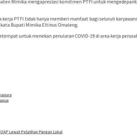
ten Mimika mengapresiasi komitmen PTFI untuk mengedepankan 
a kerja PTFI tidak hanya memberi manfaat bagi seluruh karyawa
” kata Bupati Mimika Eltinus Omaleng.
setempat untuk menekan penularan COVID-19 di area kerja perusa
ayapura
Papua
 OAP Lewat Pelatihan Pangan Lokal