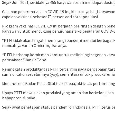
Sejak Juni 2021, setidaknya 455 karyawan telah mendapat dosis
Cakupan penerima vaksin COVID-19 ini, khususnya bagi karyaw
capaian vaksinasi sebesar 70 persen dari total populasi.
Program vaksinasi COVID-19 ini berjalan beriringan dengan pene
karyawan untuk mendukung penurunan risiko penularan COVID-1
“PTFI tidak akan lengah memerangi pandemi melalui berbagai ke
munculnya varian Omicron,” katanya.
“PTFI berharap komitmen kami untuk melindungi segenap karyawa
perusahaan,” lanjut Tony.
Peningkatan produktivitas PTFI tercermin pada pencapaian targe
sama di tahun sebelumnya (yoy), sementara untuk produksi emas 
Menurut rilis Badan Pusat Statistik Papua, aktivitas pertamba
Upaya PTFI mewujudkan produksi yang aman dan berkelanjutan 
Kabupaten Mimika.
Sejak awal penetapan status pandemi di Indonesia, PTFI terus