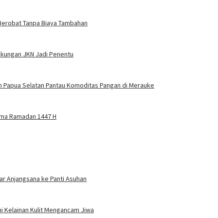
 Berobat Tanpa Biaya Tambahan
Dukungan JKN Jadi Penentu
n Papua Selatan Pantau Komoditas Pangan di Merauke
ama Ramadan 1447 H
r Anjangsana ke Panti Asuhan
mi Kelainan Kulit Mengancam Jiwa