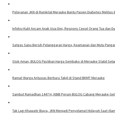
Pelayanan JKN di Rumkital Merauke Bantu Pasien Diabetes Melitus
Infeksi Kulit Ancam Anak Usia Dini, Respons Cepat Orang Tua dan 
Satgas Sapu Bersih Pelanggaran Harga, Keamanan dan Mutu Panga
Stok Aman, BULOG Pastikan Harga Sembako di Merauke Stabil Sel
Ramai! Warga Antusias Berburu Takjil di Stand BKMT Merauke
Sambut Ramadhan 1447 H, KBIB Perum BULOG Cabang Merauke Gela
Tak Lagi Khawatir Biaya, JKN Menjadi Penyelamat Hidayati Saat Ala