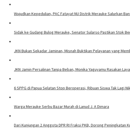
Wujudkan Kepedulian, PAC Fatayat NU Distrik Merauke Salurkan Ban
Sidak ke Gudang Bulog Merauke, Senator Sularso Pastikan Stok B
JKN Bukan Sekadar Jaminan, Misnah Buktikan Pelayanan yang Mem
JKN Jamin Persalinan Tanpa Beban, Monika Yaguyamu Rasakan Laya
6 SPPG di Papua Selatan Stop Beroperasi, Ribuan Siswa Tak Lagi N
Warga Merauke Serbu Bazar Murah di Lanud J. A Dimara
Dari Kunjungan 2 Anggota DPR RI Fraksi PKB, Dorong Peningkatan 