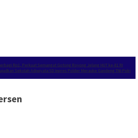
’ Berbagi Rp1, Perkuat Semangat Gotong Royong Jelang HUT ke-81 RI
ujudkan Sekolah Adiwiyata:SD Inpres Polder Merauke Gandeng TNI-Polri
ersen