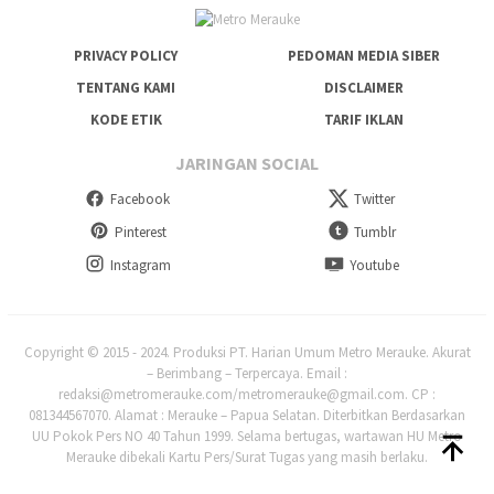
PRIVACY POLICY
PEDOMAN MEDIA SIBER
TENTANG KAMI
DISCLAIMER
KODE ETIK
TARIF IKLAN
JARINGAN SOCIAL
Facebook
Twitter
Pinterest
Tumblr
Instagram
Youtube
Copyright © 2015 - 2024. Produksi PT. Harian Umum Metro Merauke. Akurat
– Berimbang – Terpercaya. Email :
redaksi@metromerauke.com/metromerauke@gmail.com. CP :
081344567070. Alamat : Merauke – Papua Selatan. Diterbitkan Berdasarkan
UU Pokok Pers NO 40 Tahun 1999. Selama bertugas, wartawan HU Metro
Merauke dibekali Kartu Pers/Surat Tugas yang masih berlaku.