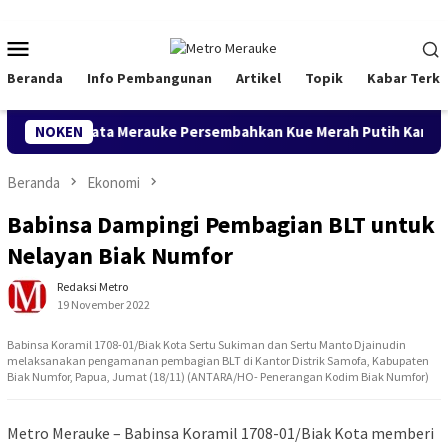
Loncat
ke
Menu
konten
Mobile
Beranda
Info Pembangunan
Artikel
Topik
Kabar Terki
ariwisata Merauke Persembahkan Kue Merah Putih Karya Siswa 
NOKEN
Beranda
Ekonomi
Babinsa Dampingi Pembagian BLT untuk
Nelayan Biak Numfor
Redaksi Metro
19 November 2022
Babinsa Koramil 1708-01/Biak Kota Sertu Sukiman dan Sertu Manto Djainudin
melaksanakan pengamanan pembagian BLT di Kantor Distrik Samofa, Kabupaten
Biak Numfor, Papua, Jumat (18/11) (ANTARA/HO- Penerangan Kodim Biak Numfor)
Metro Merauke – Babinsa Koramil 1708-01/Biak Kota memberi