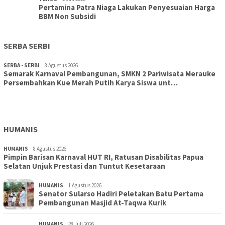
Pertamina Patra Niaga Lakukan Penyesuaian Harga
BBM Non Subsidi
SERBA SERBI
SERBA - SERBI
8 Agustus 2026
Semarak Karnaval Pembangunan, SMKN 2 Pariwisata Merauke
Persembahkan Kue Merah Putih Karya Siswa unt…
TOPIK
8 Agustus 2026
Aksi Cepat DLH Merauke Atasi Sampah Karnaval
HUMANIS
HUMANIS
8 Agustus 2026
Pimpin Barisan Karnaval HUT RI, Ratusan Disabilitas Papua
Selatan Unjuk Prestasi dan Tuntut Kesetaraan
HUMANIS
1 Agustus 2026
Senator Sularso Hadiri Peletakan Batu Pertama
Pembangunan Masjid At-Taqwa Kurik
HUMANIS
28 Juli 2026