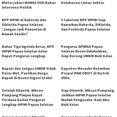
Minta Lokasi MUNAS XVIII Bebas
Kolaborasi Lintas Sektor
Intervensi Politik
BPP HIPMI di Rakerda dan
3 Caketum BPP HIPMI Siap
Diklatda Papua Selatan:
Ramaikan Rakerda, Diklatda,
“Jangan Jadi Penonton di
dan Forbisda Papua Selatan
Rumah Sendiri”
Bahas Tiga Agenda Besar, BPD
Pengurus APIMSA Papua
HIPMI Papua Selatan Gelar
Selatan Resmi Dikukuhkan,
Rapat Pengurus Lengkap
Siap Dorong UMKM Naik Kelas
Bupati dan Satgas SABER Sidak
Kapolres Merauke Resmikan
Pasar Wet, Pastikan Harga
Pospol PAM OBVIT di Distrik
Bapok di Boven Digoel Stabil
Ulilin
Setelah Dilantik, Nikson
Siap Dilantik, Nikson Pampang:
Pampang Pimpin Rapat
Jadikan HIPMI Papua Selatan
Perdana Badan Pengurus
Wadah Pengusaha ‘Kaki Abu’
Lengkap HIPMI Papua Selatan
Naik Kelas
Tancap Gas! Usai Dilantik,
Dorong Swasembada Pangan,