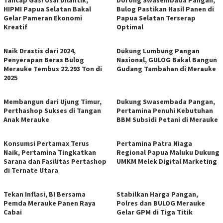
HIPMI Papua Selatan Bakal
Bulog Pastikan Hasil Panen di
Gelar Pameran Ekonomi
Papua Selatan Terserap
Kreatif
Optimal
Naik Drastis dari 2024,
Dukung Lumbung Pangan
Penyerapan Beras Bulog
Nasional, GULOG Bakal Bangun
Merauke Tembus 22.293 Ton di
Gudang Tambahan di Merauke
2025
Membangun dari Ujung Timur,
Dukung Swasembada Pangan,
Perthashop Sukses di Tangan
Pertamina Penuhi Kebutuhan
Anak Merauke
BBM Subsidi Petani di Merauke
Konsumsi Pertamax Terus
Pertamina Patra Niaga
Naik, Pertamina Tingkatkan
Regional Papua Maluku Dukung
Sarana dan Fasilitas Pertashop
UMKM Melek Digital Marketing
di Ternate Utara
Tekan Inflasi, BI Bersama
Stabilkan Harga Pangan,
Pemda Merauke Panen Raya
Polres dan BULOG Merauke
Cabai
Gelar GPM di Tiga Titik