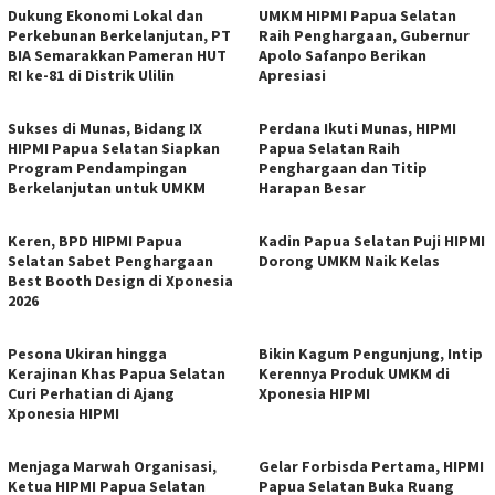
Dukung Ekonomi Lokal dan
UMKM HIPMI Papua Selatan
Perkebunan Berkelanjutan, PT
Raih Penghargaan, Gubernur
BIA Semarakkan Pameran HUT
Apolo Safanpo Berikan
RI ke-81 di Distrik Ulilin
Apresiasi
Sukses di Munas, Bidang IX
Perdana Ikuti Munas, HIPMI
HIPMI Papua Selatan Siapkan
Papua Selatan Raih
Program Pendampingan
Penghargaan dan Titip
Berkelanjutan untuk UMKM
Harapan Besar
Keren, BPD HIPMI Papua
Kadin Papua Selatan Puji HIPMI
Selatan Sabet Penghargaan
Dorong UMKM Naik Kelas
Best Booth Design di Xponesia
2026
Pesona Ukiran hingga
Bikin Kagum Pengunjung, Intip
Kerajinan Khas Papua Selatan
Kerennya Produk UMKM di
Curi Perhatian di Ajang
Xponesia HIPMI
Xponesia HIPMI
Menjaga Marwah Organisasi,
Gelar Forbisda Pertama, HIPMI
Ketua HIPMI Papua Selatan
Papua Selatan Buka Ruang