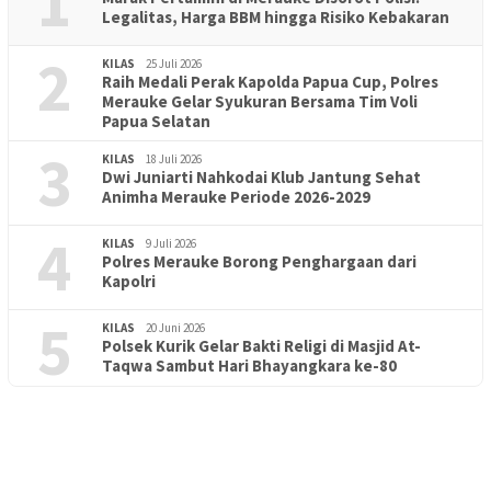
1
Legalitas, Harga BBM hingga Risiko Kebakaran
2
KILAS
25 Juli 2026
Raih Medali Perak Kapolda Papua Cup, Polres
Merauke Gelar Syukuran Bersama Tim Voli
Papua Selatan
3
KILAS
18 Juli 2026
Dwi Juniarti Nahkodai Klub Jantung Sehat
Animha Merauke Periode 2026-2029
4
KILAS
9 Juli 2026
Polres Merauke Borong Penghargaan dari
Kapolri
5
KILAS
20 Juni 2026
Polsek Kurik Gelar Bakti Religi di Masjid At-
PENDIDIKAN
18 Juni 2026
Taqwa Sambut Hari Bhayangkara ke-80
Lepas Puluhan Peserta Didik, TK Yapis 2 Merauke Siapkan
Generasi Berkarakter dan Berakhlak