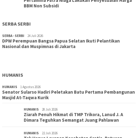
Pertamina Patra Niaga Lakukan Penyesuaian Harga
BBM Non Subsidi
SERBA SERBI
SERBA - SERBI
24 Juli 2026
DPW Perempuan Bangsa Papua Selatan Ikuti Pelantikan
TOPIK
30 Juli 2026
Nasional dan Muspimnas di Jakarta
Wujudkan Sekolah Adiwiyata:SD Inpres Polder Merauke
Gandeng TNI-Polri Gelar Karya Bakti dan Kampanye…
HUMANIS
HUMANIS
1 Agustus 2026
Senator Sularso Hadiri Peletakan Batu Pertama Pembangunan
Masjid At-Taqwa Kurik
HUMANIS
28 Juli 2026
Ziarah Penuh Hikmat di TMP Trikora, Lanud J. A
Dimara Teguhkan Semangat Juang Pahlawan
HUMANIS
22 Juli 2026