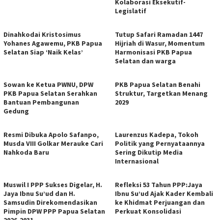
Kolaborasi Eksekutif-
Legislatif
Dinahkodai Kristosimus
Tutup Safari Ramadan 1447
Yohanes Agawemu, PKB Papua
Hijriah di Wasur, Momentum
Selatan Siap ‘Naik Kelas’
Harmonisasi PKB Papua
Selatan dan warga
Sowan ke Ketua PWNU, DPW
PKB Papua Selatan Benahi
PKB Papua Selatan Serahkan
Struktur, Targetkan Menang
Bantuan Pembangunan
2029
Gedung
Resmi Dibuka Apolo Safanpo,
Laurenzus Kadepa, Tokoh
Musda VIII Golkar Merauke Cari
Politik yang Pernyataannya
Nahkoda Baru
Sering Dikutip Media
Internasional
Muswil I PPP Sukses Digelar, H.
Refleksi 53 Tahun PPP:Jaya
Jaya Ibnu Su’ud dan H.
Ibnu Su’ud Ajak Kader Kembali
Samsudin Direkomendasikan
ke Khidmat Perjuangan dan
Pimpin DPW PPP Papua Selatan
Perkuat Konsolidasi
2026-2031