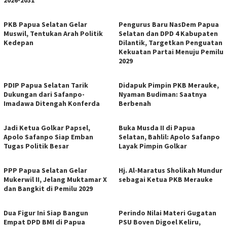
PKB Papua Selatan Gelar
Pengurus Baru NasDem Papua
Muswil, Tentukan Arah Politik
Selatan dan DPD 4 Kabupaten
Kedepan
Dilantik, Targetkan Penguatan
Kekuatan Partai Menuju Pemilu
2029
PDIP Papua Selatan Tarik
Didapuk Pimpin PKB Merauke,
Dukungan dari Safanpo-
Nyaman Budiman: Saatnya
Imadawa Ditengah Konferda
Berbenah
Jadi Ketua Golkar Papsel,
Buka Musda II di Papua
Apolo Safanpo Siap Emban
Selatan, Bahlil: Apolo Safanpo
Tugas Politik Besar
Layak Pimpin Golkar
PPP Papua Selatan Gelar
Hj. Al-Maratus Sholikah Mundur
Mukerwil II, Jelang Muktamar X
sebagai Ketua PKB Merauke
dan Bangkit di Pemilu 2029
Dua Figur Ini Siap Bangun
Perindo Nilai Materi Gugatan
Empat DPD BMI di Papua
PSU Boven Digoel Keliru,