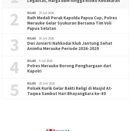
Legalitas, Harga BBM hingga Risiko Kebakaran
2
KILAS
25 Juli 2026
Raih Medali Perak Kapolda Papua Cup, Polres
Merauke Gelar Syukuran Bersama Tim Voli
Papua Selatan
3
KILAS
18 Juli 2026
Dwi Juniarti Nahkodai Klub Jantung Sehat
Animha Merauke Periode 2026-2029
4
KILAS
9 Juli 2026
Polres Merauke Borong Penghargaan dari
Kapolri
5
KILAS
20 Juni 2026
Polsek Kurik Gelar Bakti Religi di Masjid At-
PENDIDIKAN
18 Juni 2026
Taqwa Sambut Hari Bhayangkara ke-80
Lepas Puluhan Peserta Didik, TK Yapis 2 Merauke Siapkan
Generasi Berkarakter dan Berakhlak