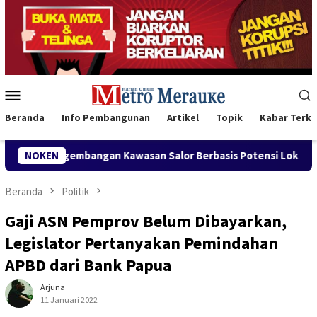
Loncat
ke
konten
Menu
Mobile
Beranda
Info Pembangunan
Artikel
Topik
Kabar Terki
mbangan Kawasan Salor Berbasis Potensi Lokal
NOKEN
Bank Mandi
Beranda
Politik
Gaji ASN Pemprov Belum Dibayarkan,
Legislator Pertanyakan Pemindahan
APBD dari Bank Papua
Arjuna
11 Januari 2022