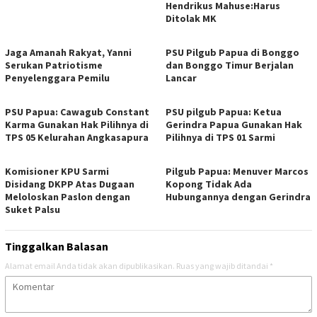
Hendrikus Mahuse:Harus
Ditolak MK
Jaga Amanah Rakyat, Yanni
PSU Pilgub Papua di Bonggo
Serukan Patriotisme
dan Bonggo Timur Berjalan
Penyelenggara Pemilu
Lancar
PSU Papua: Cawagub Constant
PSU pilgub Papua: Ketua
Karma Gunakan Hak Pilihnya di
Gerindra Papua Gunakan Hak
TPS 05 Kelurahan Angkasapura
Pilihnya di TPS 01 Sarmi
Komisioner KPU Sarmi
Pilgub Papua: Menuver Marcos
Disidang DKPP Atas Dugaan
Kopong Tidak Ada
Meloloskan Paslon dengan
Hubungannya dengan Gerindra
Suket Palsu
Tinggalkan Balasan
Alamat email Anda tidak akan dipublikasikan.
Ruas yang wajib ditandai
*