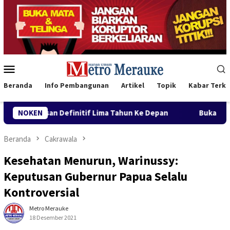
Loncat
ke
konten
Menu
Mobile
Beranda
Info Pembangunan
Artikel
Topik
Kabar Terki
 Lima Tahun Ke Depan
NOKEN
Buka Konferwil I PWNU Papua Sela
Beranda
Cakrawala
Kesehatan Menurun, Warinussy:
Keputusan Gubernur Papua Selalu
Kontroversial
Metro Merauke
18 Desember 2021