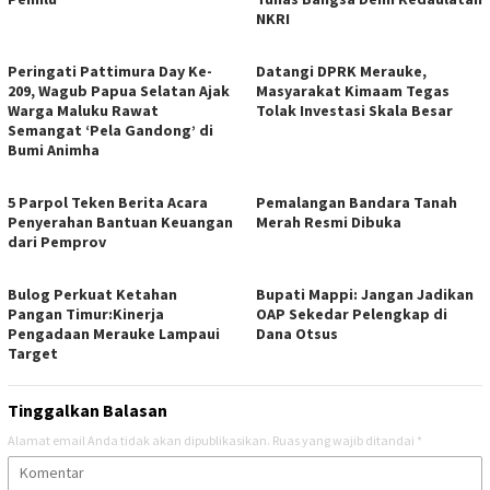
NKRI
Peringati Pattimura Day Ke-
Datangi DPRK Merauke,
209, Wagub Papua Selatan Ajak
Masyarakat Kimaam Tegas
Warga Maluku Rawat
Tolak Investasi Skala Besar
Semangat ‘Pela Gandong’ di
Bumi Animha
5 Parpol Teken Berita Acara
Pemalangan Bandara Tanah
Penyerahan Bantuan Keuangan
Merah Resmi Dibuka
dari Pemprov
Bulog Perkuat Ketahan
Bupati Mappi: Jangan Jadikan
Pangan Timur:Kinerja
OAP Sekedar Pelengkap di
Pengadaan Merauke Lampaui
Dana Otsus
Target
Tinggalkan Balasan
Alamat email Anda tidak akan dipublikasikan.
Ruas yang wajib ditandai
*