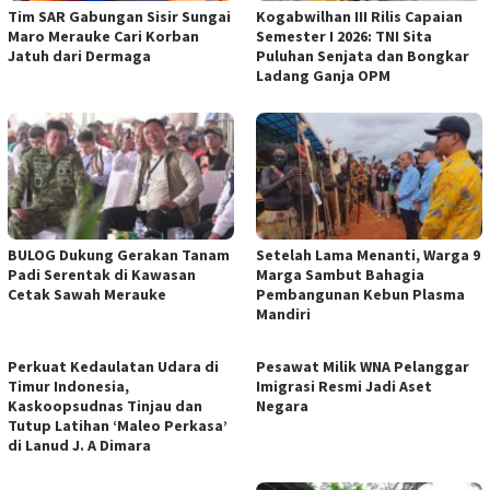
Tim SAR Gabungan Sisir Sungai
Kogabwilhan III Rilis Capaian
Maro Merauke Cari Korban
Semester I 2026: TNI Sita
Jatuh dari Dermaga
Puluhan Senjata dan Bongkar
Ladang Ganja OPM
BULOG Dukung Gerakan Tanam
Setelah Lama Menanti, Warga 9
Padi Serentak di Kawasan
Marga Sambut Bahagia
Cetak Sawah Merauke
Pembangunan Kebun Plasma
Mandiri
Perkuat Kedaulatan Udara di
Pesawat Milik WNA Pelanggar
Timur Indonesia,
Imigrasi Resmi Jadi Aset
Kaskoopsudnas Tinjau dan
Negara
Tutup Latihan ‘Maleo Perkasa’
di Lanud J. A Dimara