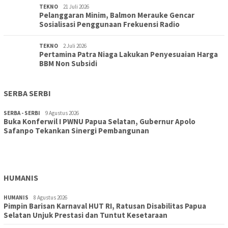
TEKNO
21 Juli 2026
Pelanggaran Minim, Balmon Merauke Gencar
Sosialisasi Penggunaan Frekuensi Radio
TEKNO
2 Juli 2026
Pertamina Patra Niaga Lakukan Penyesuaian Harga
BBM Non Subsidi
SERBA SERBI
SERBA - SERBI
9 Agustus 2026
Buka Konferwil I PWNU Papua Selatan, Gubernur Apolo
TOPIK
9 Agustus 2026
Safanpo Tekankan Sinergi Pembangunan
Konferwil I PWNU Papua Selatan Resmi Digelar, Siapkan
Kepengurusan Definitif Lima Tahun Ke Depan
HUMANIS
HUMANIS
8 Agustus 2026
Pimpin Barisan Karnaval HUT RI, Ratusan Disabilitas Papua
Selatan Unjuk Prestasi dan Tuntut Kesetaraan