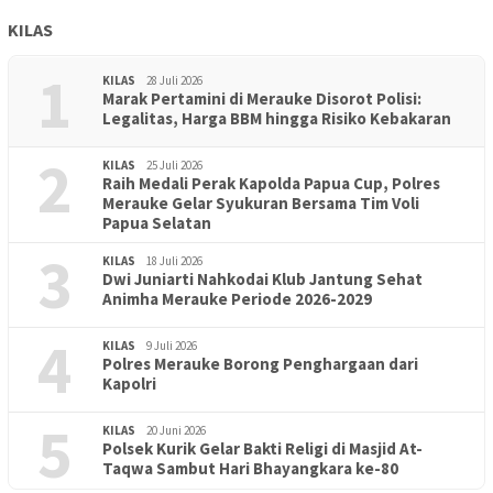
KILAS
1
KILAS
28 Juli 2026
Marak Pertamini di Merauke Disorot Polisi:
Legalitas, Harga BBM hingga Risiko Kebakaran
2
KILAS
25 Juli 2026
Raih Medali Perak Kapolda Papua Cup, Polres
Merauke Gelar Syukuran Bersama Tim Voli
Papua Selatan
3
KILAS
18 Juli 2026
Dwi Juniarti Nahkodai Klub Jantung Sehat
Animha Merauke Periode 2026-2029
4
KILAS
9 Juli 2026
Polres Merauke Borong Penghargaan dari
Kapolri
5
KILAS
20 Juni 2026
Polsek Kurik Gelar Bakti Religi di Masjid At-
PENDIDIKAN
18 Juni 2026
Taqwa Sambut Hari Bhayangkara ke-80
Lepas Puluhan Peserta Didik, TK Yapis 2 Merauke Siapkan