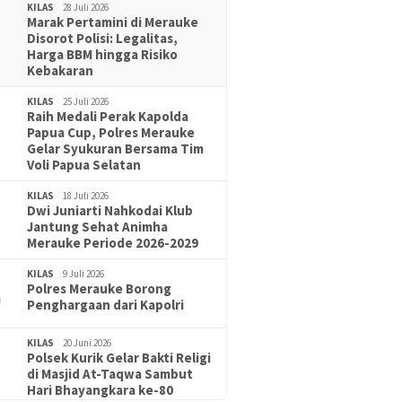
KILAS
28 Juli 2026
Marak Pertamini di Merauke
Disorot Polisi: Legalitas,
Harga BBM hingga Risiko
Kebakaran
KILAS
25 Juli 2026
Raih Medali Perak Kapolda
Papua Cup, Polres Merauke
Gelar Syukuran Bersama Tim
Voli Papua Selatan
KILAS
18 Juli 2026
Dwi Juniarti Nahkodai Klub
Jantung Sehat Animha
Merauke Periode 2026-2029
KILAS
9 Juli 2026
Polres Merauke Borong
Penghargaan dari Kapolri
KILAS
20 Juni 2026
Polsek Kurik Gelar Bakti Religi
IDIKAN
18 Juni 2026
di Masjid At-Taqwa Sambut
 Puluhan Peserta Didik, TK Yapis
Hari Bhayangkara ke-80
rauke Siapkan Generasi