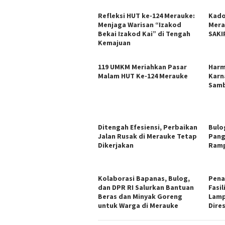
Refleksi HUT ke-124 Merauke:
Kado
Menjaga Warisan “Izakod
Mera
Bekai Izakod Kai” di Tengah
SAKI
Kemajuan
119 UMKM Meriahkan Pasar
Harm
Malam HUT Ke-124 Merauke
Karn
Samb
Ditengah Efesiensi, Perbaikan
Bulo
Jalan Rusak di Merauke Tetap
Pang
Dikerjakan
Ramp
​Kolaborasi Bapanas, Bulog,
Pena
dan DPR RI Salurkan Bantuan
Fasi
Beras dan Minyak Goreng
Lamp
untuk Warga di Merauke
Dire