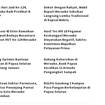
 Hari Jadi Ke-124,
Dekat dengan Rakyat, Wakil
uke Raih Predikat B
Bupati Merauke Saksikan
P
Langsung Lomba Tradisional
di Kapsul Waktu
oni 43 Etnis Ramaikan
Hasil Tes HIV 18 Pegawai
aval Budaya Nusantara
Kesbangpol Merauke
ut HUT Ke-124 Merauke
Dinyatakan Negatif, Sukito:
Komitmen Wujudkan
Pelayanan Prima
g Optimis Bantuan
​Dukung Kebersihan di
an di Papua Selatan
Merauke, Bank Papua
ung Januari
Serahkan 11 Armada
Pengangkut Sampah
taan Sektor Pariwisata,
BULOG Gandeng 3 Kampus
litas Penunjang Pantai
Pacu Pangan Berkelanjutan di
u Satu Merauke
Papua Selatan
smikan