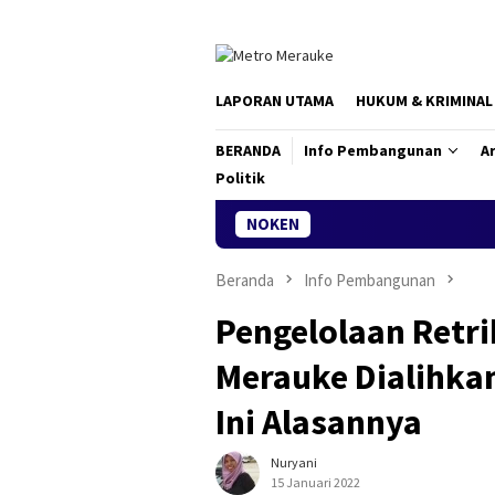
Loncat
ke
konten
LAPORAN UTAMA
HUKUM & KRIMINAL
BERANDA
Info Pembangunan
Ar
Politik
NOKEN
Tim Ekspedisi
Beranda
Info Pembangunan
Pengelolaan Retri
Merauke Dialihkan
Ini Alasannya
Nuryani
15 Januari 2022