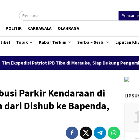
Pencaria
POLITIK
CAKRAWALA
OLAHRAGA
tikel
Topik
Kabar Terkini
Serba – Serbi
Liputan Kh
 Patriot IPB Tiba di Merauke, Siap Dukung Pengembangan Kawasan
busi Parkir Kendaraan di
LIPSU
 dari Dishub ke Bapenda,