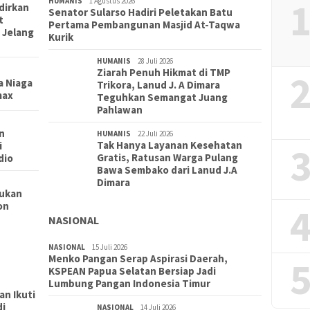
1
HUMANIS
1 Agustus 2026
dirkan
Senator Sularso Hadiri Peletakan Batu
t
Pertama Pembangunan Masjid At-Taqwa
 Jelang
Kurik
HUMANIS
28 Juli 2026
Ziarah Penuh Hikmat di TMP
2
a Niaga
Trikora, Lanud J. A Dimara
max
Teguhkan Semangat Juang
Pahlawan
n
HUMANIS
22 Juli 2026
Tak Hanya Layanan Kesehatan
i
3
Gratis, Ratusan Warga Pulang
dio
Bawa Sembako dari Lanud J.A
Dimara
kukan
on
4
NASIONAL
NASIONAL
15 Juli 2026
Menko Pangan Serap Aspirasi Daerah,
5
KSPEAN Papua Selatan Bersiap Jadi
PEND
Lumbung Pangan Indonesia Timur
Lepas
n Ikuti
2 Me
di
NI-
NASIONAL
14 Juli 2026