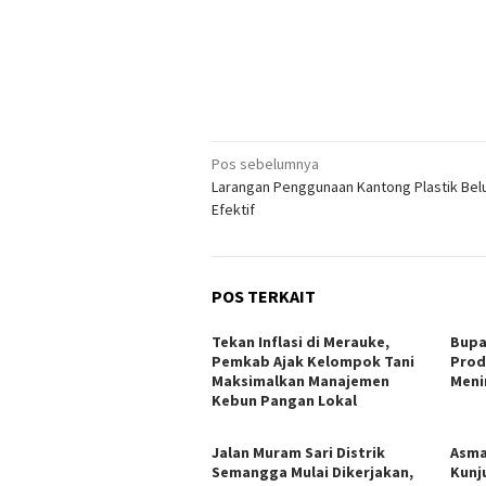
Navigasi
Pos sebelumnya
Larangan Penggunaan Kantong Plastik Be
pos
Efektif
POS TERKAIT
Tekan Inflasi di Merauke,
Bupa
Pemkab Ajak Kelompok Tani
Prod
Maksimalkan Manajemen
Meni
Kebun Pangan Lokal
Jalan Muram Sari Distrik
Asma
Semangga Mulai Dikerjakan,
Kunj