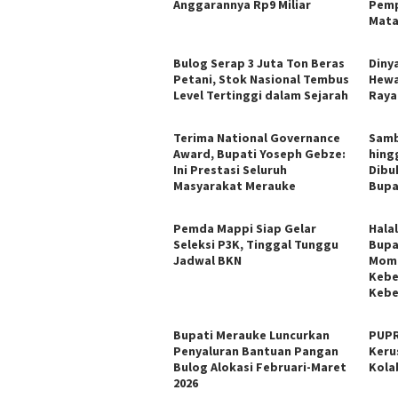
Anggarannya Rp9 Miliar
Pemp
Mata
Bulog Serap 3 Juta Ton Beras
Diny
Petani, Stok Nasional Tembus
Hewa
Level Tertinggi dalam Sejarah
Raya
Terima National Governance
Samb
Award, Bupati Yoseph Gebze:
hing
Ini Prestasi Seluruh
Dibu
Masyarakat Merauke
Bupa
Pemda Mappi Siap Gelar
Halal
Seleksi P3K, Tinggal Tunggu
Bupa
Jadwal BKN
Mome
Kebe
Keb
Bupati Merauke Luncurkan
PUPR
Penyaluran Bantuan Pangan
Keru
Bulog Alokasi Februari-Maret
Kola
2026