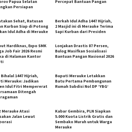
rov Papua Selatan
Percepat Bantuan Pangan
ngkan Persiapan
atakan Sehat, Ratusan
Berkah Idul Adha 1447 Hijriah,
n Kurban Siap di Potong
2 Masjid ini di Merauke Terima
kan Idul Adha di Merauke
Sapi Kurban dari Presiden
ut Hardiknas, Expo SMK
Lonjakan Drastis 87 Persen,
ga Job Fair 2026 Resmi
Bulog Masifkan Sosialisasi
ka di Halaman Kantor
Bantuan Pangan Nasional 2026
ti
 Bihalal 1447 Hijriah,
Bupati Merauke Letakkan
ti Merauke: Jadikan
Batu Pertama Pembangunan
n Idul Fitri Mempererat
Rumah Subdisi Nol DP ‘YBG’
rsamaan Ditengah
eragaman
 Merauke Atasi
Kabar Gembira, PLN Siapkan
sakan Jalan Lewat
5.000 Kuota Listrik Gratis dan
borasi
Sembako Murah untuk Warga
Merauke