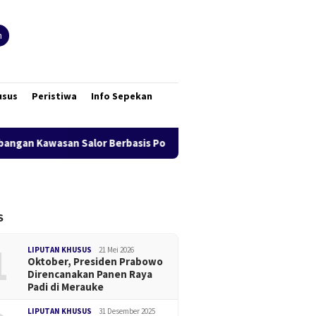
n
usus
Peristiwa
Info Sepekan
 Salor Berbasis Potensi Lokal
Bank Mandiri Region XII 
S
1
LIPUTAN KHUSUS
21 Mei 2026
Oktober, Presiden Prabowo
Direncanakan Panen Raya
Padi di Merauke
LIPUTAN KHUSUS
31 Desember 2025