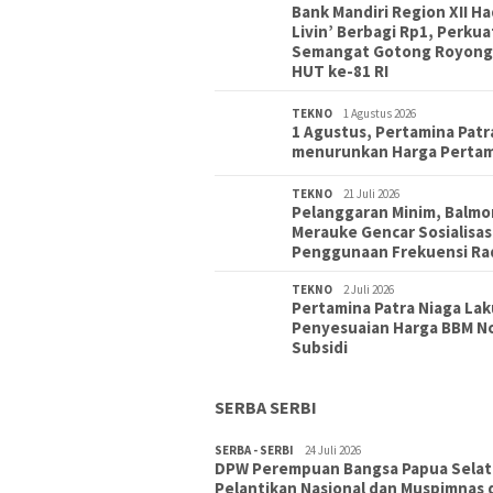
Bank Mandiri Region XII Ha
Livin’ Berbagi Rp1, Perkua
Semangat Gotong Royong
HUT ke-81 RI
TEKNO
1 Agustus 2026
1 Agustus, Pertamina Patr
menurunkan Harga Perta
TEKNO
21 Juli 2026
Pelanggaran Minim, Balmo
Merauke Gencar Sosialisas
Penggunaan Frekuensi Ra
TEKNO
2 Juli 2026
Pertamina Patra Niaga La
Penyesuaian Harga BBM N
Subsidi
SERBA SERBI
SERBA - SERBI
TOPIK
30 Juli 2026
24 Juli 2026
DPW Perempuan Bangsa Papua Selata
Wujudkan Sekolah Adiwiyata:SD
Pelantikan Nasional dan Muspimnas 
Inpres Polder Merauke Gandeng T