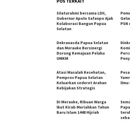
POS TERKAIT
Silaturahmi bersama LDII,
Pemu
Gubernur Apolo Safanpo Ajak
Gela
Kolaborasi Bangun Papua
PSN 
Selatan
Dekranasda Papua Selatan
Dink
dan Merauke Bersinergi
Komi
Dorong Kemajuan Pelaku
Perc
UMKM
Peny
Atasi Masalah Kesehatan,
Pesa
Pemprov Papua Selatan
Yamr
Keluarkan sederet Arahan
Ilmu
Kebijakan Strategis
Di Merauke, Ribuan Warga
Sema
Ikut Kirab Meriahkan Tahun
Papu
Baru Islam 1448 Hijriah
Seru
seba