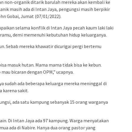
n non-organik ditarik barulah mereka akan kembali ke
ik masih ada di Intan Jaya, pengungsi masih berpikir
ohn Gobai, Jumat (07/01/2022).
ikan selama konflik di Intan Jaya pecah kaum laki laki
meramu, demi memenuhi kebutuhan hidup keluarganya.
. Sebab mereka khawatir dicurigai pergi bertemu
 bisa masuk hutan. Mama mama tidak bisa ke kebun.
 mau bicaran dengan OPM,” ucapnya.
nya sudah ada beberapa keluarga mereka meninggal di
 karena sakit.
ungsi, ada satu kampung sebanyak 15 orang warganya
ain. Di Intan Jaya ada 97 kampung. Warga menyatakan
mua ada di Nabire. Hanya dua orang pastor yang