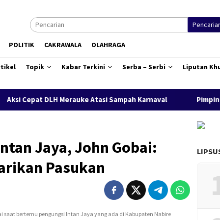
Pencaria
POLITIK
CAKRAWALA
OLAHRAGA
tikel
Topik
Kabar Terkini
Serba – Serbi
Liputan Kh
DLH Merauke Atasi Sampah Karnaval
Pimpin Barisan Karna
ntan Jaya, John Gobai:
LIPSU
arikan Pasukan
i saat bertemu pengungsi Intan Jaya yang ada di Kabupaten Nabire