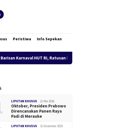
n
usus
Peristiwa
Info Sepekan
val HUT RI, Ratusan Disabilitas Papua Selatan Unjuk Prestasi da
S
1
LIPUTAN KHUSUS
21 Mei 2026
Oktober, Presiden Prabowo
Direncanakan Panen Raya
Padi di Merauke
LIPUTAN KHUSUS
31 Desember 2025