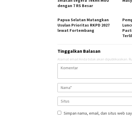
Selatan segera Teken MoU
Masy
dengan 7 RS Besar
Papua Selatan Matangkan
Pemp
Usulan Prioritas RKPD 2027
Lunc
lewat Fortembang
Past
Terl
Tinggalkan Balasan
Alamat email Anda tidak akan dipublikasikan.
Ru
Simpan nama, email, dan situs web say