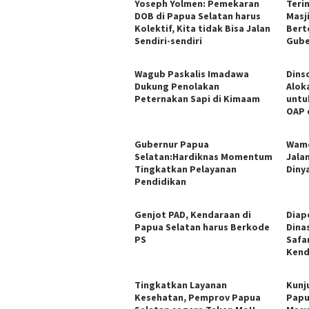
Yoseph Yolmen: Pemekaran
Teri
DOB di Papua Selatan harus
Masj
Kolektif, Kita tidak Bisa Jalan
Bert
Sendiri-sendiri
Gube
Wagub Paskalis Imadawa
Dins
Dukung Penolakan
Alok
Peternakan Sapi di Kimaam
untu
OAP 
Gubernur Papua
Wame
Selatan:Hardiknas Momentum
Jala
Tingkatkan Pelayanan
Diny
Pendidikan
Genjot PAD, Kendaraan di
Diap
Papua Selatan harus Berkode
Dina
PS
Safa
Kend
Tingkatkan Layanan
Kunj
Kesehatan, Pemprov Papua
Papu