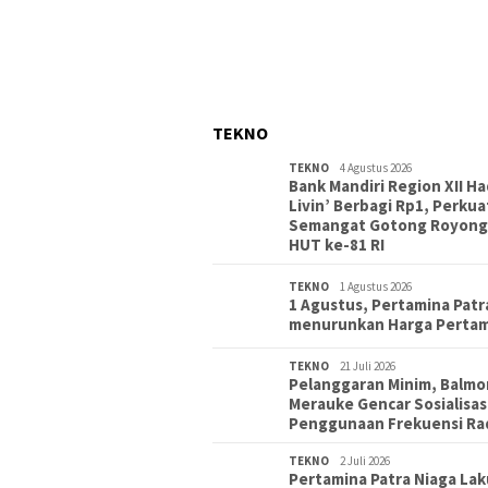
TEKNO
TEKNO
4 Agustus 2026
Bank Mandiri Region XII Ha
Livin’ Berbagi Rp1, Perkua
Semangat Gotong Royong
HUT ke-81 RI
TEKNO
1 Agustus 2026
1 Agustus, Pertamina Patr
menurunkan Harga Perta
TEKNO
21 Juli 2026
Pelanggaran Minim, Balmo
Merauke Gencar Sosialisas
Penggunaan Frekuensi Ra
TEKNO
2 Juli 2026
Pertamina Patra Niaga La