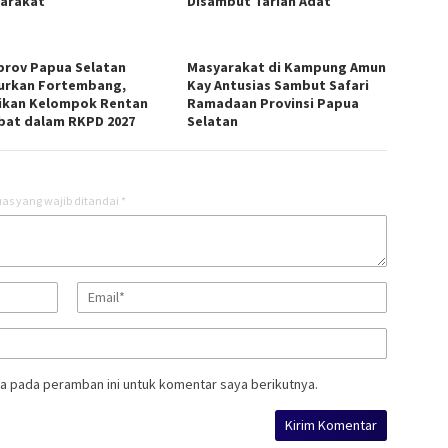
arakat
Disambut Tarian Adat
rov Papua Selatan
Masyarakat di Kampung Amun
urkan Fortembang,
Kay Antusias Sambut Safari
ikan Kelompok Rentan
Ramadaan Provinsi Papua
ibat dalam RKPD 2027
Selatan
as yang wajib ditandai
*
a pada peramban ini untuk komentar saya berikutnya.