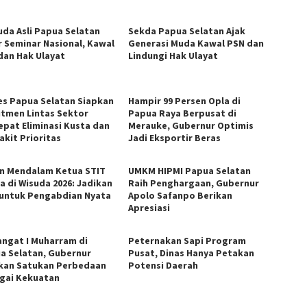
da Asli Papua Selatan
Sekda Papua Selatan Ajak
r Seminar Nasional, Kawal
Generasi Muda Kawal PSN dan
dan Hak Ulayat
Lindungi Hak Ulayat
es Papua Selatan Siapkan
Hampir 99 Persen Opla di
tmen Lintas Sektor
Papua Raya Berpusat di
epat Eliminasi Kusta dan
Merauke, Gubernur Optimis
akit Prioritas
Jadi Eksportir Beras
n Mendalam Ketua STIT
UMKM HIPMI Papua Selatan
a di Wisuda 2026: Jadikan
Raih Penghargaan, Gubernur
 untuk Pengabdian Nyata
Apolo Safanpo Berikan
Apresiasi
ngat I Muharram di
Peternakan Sapi Program
a Selatan, Gubernur
Pusat, Dinas Hanya Petakan
kan Satukan Perbedaan
Potensi Daerah
gai Kekuatan