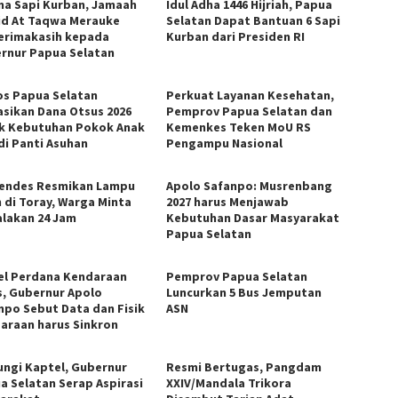
ma Sapi Kurban, Jamaah
Idul Adha 1446 Hijriah, Papua
id At Taqwa Merauke
Selatan Dapat Bantuan 6 Sapi
erimakasih kepada
Kurban dari Presiden RI
rnur Papua Selatan
os Papua Selatan
Perkuat Layanan Kesehatan,
asikan Dana Otsus 2026
Pemprov Papua Selatan dan
k Kebutuhan Pokok Anak
Kemenkes Teken MoU RS
di Panti Asuhan
Pengampu Nasional
ndes Resmikan Lampu
Apolo Safanpo: Musrenbang
n di Toray, Warga Minta
2027 harus Menjawab
alakan 24 Jam
Kebutuhan Dasar Masyarakat
Papua Selatan
el Perdana Kendaraan
Pemprov Papua Selatan
s, Gubernur Apolo
Luncurkan 5 Bus Jemputan
npo Sebut Data dan Fisik
ASN
araan harus Sinkron
ungi Kaptel, Gubernur
Resmi Bertugas, Pangdam
a Selatan Serap Aspirasi
XXIV/Mandala Trikora