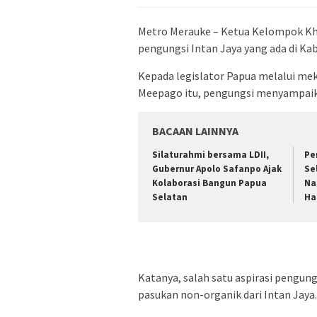
Metro Merauke – Ketua Kelompok Kh
pengungsi Intan Jaya yang ada di Ka
Kepada legislator Papua melalui me
Meepago itu, pengungsi menyampaika
BACAAN LAINNYA
Silaturahmi bersama LDII,
Pe
Gubernur Apolo Safanpo Ajak
Se
Kolaborasi Bangun Papua
Na
Selatan
Ha
Katanya, salah satu aspirasi pengun
pasukan non-organik dari Intan Jaya.