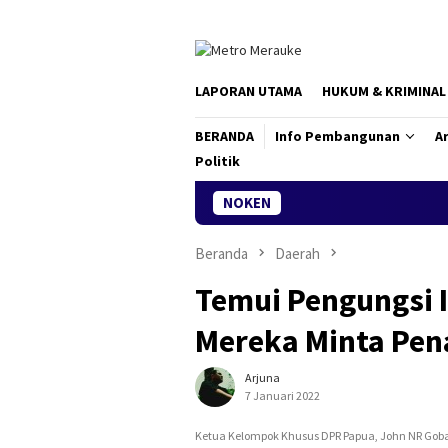
Loncat
ke
konten
LAPORAN UTAMA
HUKUM & KRIMINAL
BERANDA
Info Pembangunan
Ar
Politik
NOKEN
Aksi Cepat 
Beranda
Daerah
Temui Pengungsi I
Mereka Minta Pen
Arjuna
7 Januari 2022
Ketua Kelompok Khusus DPR Papua, John NR Goba