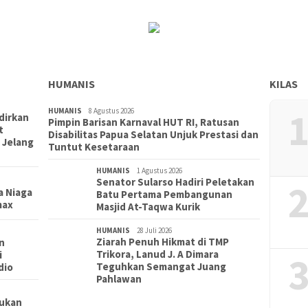
HUMANIS
KILAS
1
HUMANIS
8 Agustus 2026
dirkan
Pimpin Barisan Karnaval HUT RI, Ratusan
t
Disabilitas Papua Selatan Unjuk Prestasi dan
 Jelang
Tuntut Kesetaraan
HUMANIS
1 Agustus 2026
Senator Sularso Hadiri Peletakan
2
a Niaga
Batu Pertama Pembangunan
max
Masjid At-Taqwa Kurik
HUMANIS
28 Juli 2026
Ziarah Penuh Hikmat di TMP
n
Trikora, Lanud J. A Dimara
i
3
Teguhkan Semangat Juang
dio
Pahlawan
kukan