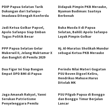
PDIP Papua Selatan Tarik
Didapuk Pimpin PKB Merauke,
Dukungan dari Safanpo-
Nyaman Budiman: Saatnya
Imadawa Ditengah Konferda
Berbenah
Jadi Ketua Golkar Papsel,
Buka Musda II di Papua
Apolo Safanpo Siap Emban
Selatan, Bahlil: Apolo Safanpo
Tugas Politik Besar
Layak Pimpin Golkar
PPP Papua Selatan Gelar
Hj. Al-Maratus Sholikah Mundur
Mukerwil II, Jelang Muktamar X
sebagai Ketua PKB Merauke
dan Bangkit di Pemilu 2029
Dua Figur Ini Siap Bangun
Perindo Nilai Materi Gugatan
Empat DPD BMI di Papua
PSU Boven Digoel Keliru,
Hendrikus Mahuse:Harus
Ditolak MK
Jaga Amanah Rakyat, Yanni
PSU Pilgub Papua di Bonggo
Serukan Patriotisme
dan Bonggo Timur Berjalan
Penyelenggara Pemilu
Lancar