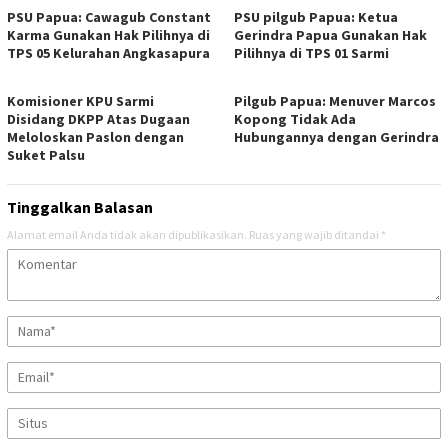
PSU Papua: Cawagub Constant
PSU pilgub Papua: Ketua
Karma Gunakan Hak Pilihnya di
Gerindra Papua Gunakan Hak
TPS 05 Kelurahan Angkasapura
Pilihnya di TPS 01 Sarmi
Komisioner KPU Sarmi
Pilgub Papua: Menuver Marcos
Disidang DKPP Atas Dugaan
Kopong Tidak Ada
Meloloskan Paslon dengan
Hubungannya dengan Gerindra
Suket Palsu
Tinggalkan Balasan
Alamat email Anda tidak akan dipublikasikan.
Ruas yang wajib ditandai
*