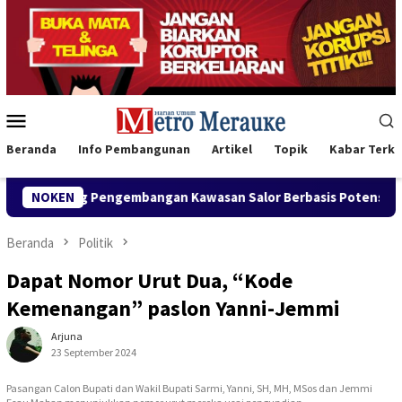
Loncat
ke
konten
Menu
Mobile
Beranda
Info Pembangunan
Artikel
Topik
Kabar Terki
ukung Pengembangan Kawasan Salor Berbasis Potensi Lokal
NOKEN
Beranda
Politik
Dapat Nomor Urut Dua, “Kode
Kemenangan” paslon Yanni-Jemmi
Arjuna
23 September 2024
Pasangan Calon Bupati dan Wakil Bupati Sarmi, Yanni, SH, MH, MSos dan Jemmi