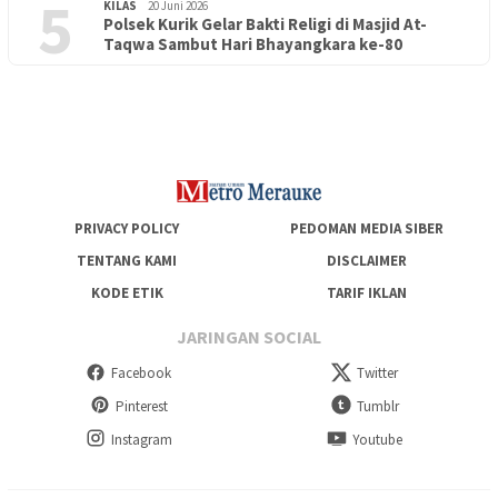
5
KILAS
20 Juni 2026
Polsek Kurik Gelar Bakti Religi di Masjid At-
PENDIDIKAN
18 Juni 2026
Taqwa Sambut Hari Bhayangkara ke-80
Lepas Puluhan Peserta Didik, TK Yapis 2 Merauke Siapkan
Generasi Berkarakter dan Berakhlak
PRIVACY POLICY
PEDOMAN MEDIA SIBER
TENTANG KAMI
DISCLAIMER
KODE ETIK
TARIF IKLAN
JARINGAN SOCIAL
Facebook
Twitter
Pinterest
Tumblr
Instagram
Youtube