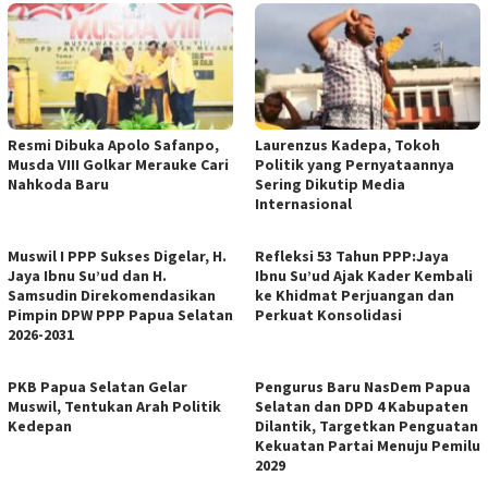
Resmi Dibuka Apolo Safanpo,
Laurenzus Kadepa, Tokoh
Musda VIII Golkar Merauke Cari
Politik yang Pernyataannya
Nahkoda Baru
Sering Dikutip Media
Internasional
Muswil I PPP Sukses Digelar, H.
Refleksi 53 Tahun PPP:Jaya
Jaya Ibnu Su’ud dan H.
Ibnu Su’ud Ajak Kader Kembali
Samsudin Direkomendasikan
ke Khidmat Perjuangan dan
Pimpin DPW PPP Papua Selatan
Perkuat Konsolidasi
2026-2031
PKB Papua Selatan Gelar
Pengurus Baru NasDem Papua
Muswil, Tentukan Arah Politik
Selatan dan DPD 4 Kabupaten
Kedepan
Dilantik, Targetkan Penguatan
Kekuatan Partai Menuju Pemilu
2029