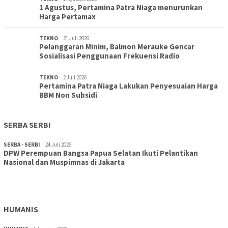
1 Agustus, Pertamina Patra Niaga menurunkan
Harga Pertamax
TEKNO
21 Juli 2026
Pelanggaran Minim, Balmon Merauke Gencar
Sosialisasi Penggunaan Frekuensi Radio
TEKNO
2 Juli 2026
Pertamina Patra Niaga Lakukan Penyesuaian Harga
BBM Non Subsidi
SERBA SERBI
SERBA - SERBI
24 Juli 2026
DPW Perempuan Bangsa Papua Selatan Ikuti Pelantikan
TOPIK
30 Juli 2026
Nasional dan Muspimnas di Jakarta
Wujudkan Sekolah Adiwiyata:SD Inpres Polder Merauke
Gandeng TNI-Polri Gelar Karya Bakti dan Kampanye…
HUMANIS