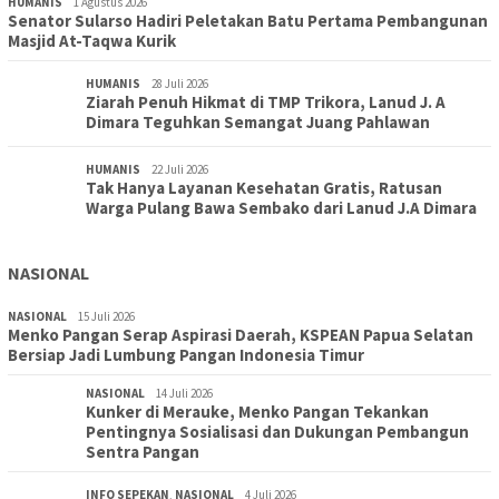
HUMANIS
1 Agustus 2026
Senator Sularso Hadiri Peletakan Batu Pertama Pembangunan
Masjid At-Taqwa Kurik
HUMANIS
28 Juli 2026
Ziarah Penuh Hikmat di TMP Trikora, Lanud J. A
Dimara Teguhkan Semangat Juang Pahlawan
HUMANIS
22 Juli 2026
Tak Hanya Layanan Kesehatan Gratis, Ratusan
Warga Pulang Bawa Sembako dari Lanud J.A Dimara
NASIONAL
NASIONAL
15 Juli 2026
Menko Pangan Serap Aspirasi Daerah, KSPEAN Papua Selatan
Bersiap Jadi Lumbung Pangan Indonesia Timur
NASIONAL
14 Juli 2026
Kunker di Merauke, Menko Pangan Tekankan
Pentingnya Sosialisasi dan Dukungan Pembangun
Sentra Pangan
INFO SEPEKAN
,
NASIONAL
4 Juli 2026