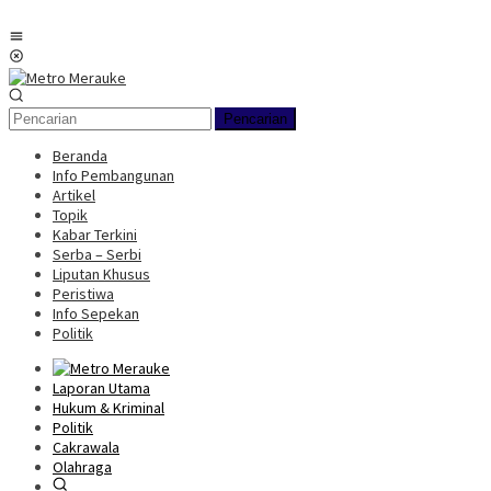
Loncat
ke
Menu
konten
Mobile
Pencarian
Beranda
Info Pembangunan
Artikel
Topik
Kabar Terkini
Serba – Serbi
Liputan Khusus
Peristiwa
Info Sepekan
Politik
Laporan Utama
Hukum & Kriminal
Politik
Cakrawala
Olahraga