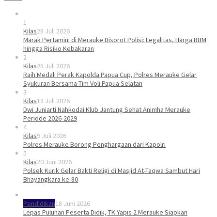
1
Kilas
28 Juli 2026
Marak Pertamini di Merauke Disorot Polisi: Legalitas, Harga BBM
hingga Risiko Kebakaran
2
Kilas
25 Juli 2026
Raih Medali Perak Kapolda Papua Cup, Polres Merauke Gelar
Syukuran Bersama Tim Voli Papua Selatan
3
Kilas
18 Juli 2026
Dwi Juniarti Nahkodai Klub Jantung Sehat Animha Merauke
Periode 2026-2029
4
Kilas
9 Juli 2026
Polres Merauke Borong Penghargaan dari Kapolri
5
Kilas
20 Juni 2026
Polsek Kurik Gelar Bakti Religi di Masjid At-Taqwa Sambut Hari
Bhayangkara ke-80
Pendidikan
18 Juni 2026
Lepas Puluhan Peserta Didik, TK Yapis 2 Merauke Siapkan