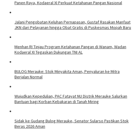
Panen Raya, Kodaeral XI Perkuat Ketahanan Pangan Nasional
Jalani Pengobatan Keluhan Pernapasan, Gustaf Rasakan Manfaat
JKN dari Pelayanan hingga Obat Gratis di Puskesmas Mopah Baru
Menhan RI Tinjau Program Ketahanan Pangan di Wanam, Wadan
Kodaeral XI Tegaskan Dukungan TNI AL
BULOG Merauke: Stok Minyakita Aman, Penyaluran ke Mitra
Berjalan Normal
Wujudkan Kepedulian, PAC Fatayat NU Distrik Merauke Salurkan
Bantuan bagi Korban Kebakaran di Tanah Miring
Sidak ke Gudang Bulog Merauke, Senator Sularso Pastikan Stok
Beras 2026 Aman