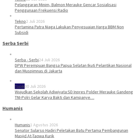
Pelanggaran Minim, Balmon Merauke Gencar Sosialisasi
Penggunaan Frekuensi Radio
Tekno
2 Juli 2026
Pertamina Patra Niaga Lakukan Penyesuaian Harga BBM Non
Subsidi
Serba Serbi
Serba - Serbi
24 Juli 2026
DPW Perempuan Bangsa Papua Selatan Ikuti Pelantikan Nasional
dan Muspimnas di Jakarta
Topik
30 Juli 2026
Wujudkan Sekolah Adiwiyata:SD Inpres Polder Merauke Gandeng
TNI-Polri Gelar Karya Bakti dan Kampanye…
Humanis
Humanis
1 Agustus 2026
Senator Sularso Hadiri Peletakan Batu Pertama Pembangunan
Masjid At-Taqwa Kurik