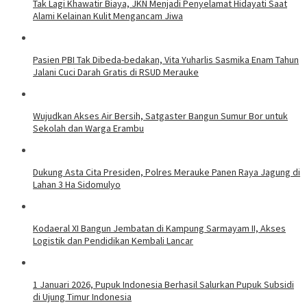
Tak Lagi Khawatir Biaya, JKN Menjadi Penyelamat Hidayati Saat
Alami Kelainan Kulit Mengancam Jiwa
Pasien PBI Tak Dibeda-bedakan, Vita Yuharlis Sasmika Enam Tahun
Jalani Cuci Darah Gratis di RSUD Merauke
​Wujudkan Akses Air Bersih, Satgaster Bangun Sumur Bor untuk
Sekolah dan Warga Erambu
​Dukung Asta Cita Presiden, Polres Merauke Panen Raya Jagung di
Lahan 3 Ha Sidomulyo
Kodaeral XI Bangun Jembatan di Kampung Sarmayam II, Akses
Logistik dan Pendidikan Kembali Lancar
1 Januari 2026, Pupuk Indonesia Berhasil Salurkan Pupuk Subsidi
di Ujung Timur Indonesia