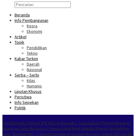
Beranda
Info Pembangunan
Kesra
Ekonomi
Artikel
Topik
Pendidikan
Tekno
Kabar Terkini
Daerah
Nasional
Serba – Serbi
Kilas
Humanis
Liputan Khusus
Peristiwa
Info Sepekan
Politik
NOKEN
Tim Ekspedisi Patriot IPB Tiba di Merauke, Siap Dukung Pengembangan
Kawasan Salor Berbasis Potensi Lokal
Bank Mandiri Region XII Hadirkan
Livin’ Berbagi Rp1, Perkuat Semangat Gotong Royong Jelang HUT ke-81