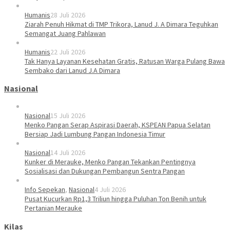
Humanis
28 Juli 2026
Ziarah Penuh Hikmat di TMP Trikora, Lanud J. A Dimara Teguhkan
Semangat Juang Pahlawan
Humanis
22 Juli 2026
Tak Hanya Layanan Kesehatan Gratis, Ratusan Warga Pulang Bawa
Sembako dari Lanud J.A Dimara
Nasional
Nasional
15 Juli 2026
Menko Pangan Serap Aspirasi Daerah, KSPEAN Papua Selatan
Bersiap Jadi Lumbung Pangan Indonesia Timur
Nasional
14 Juli 2026
Kunker di Merauke, Menko Pangan Tekankan Pentingnya
Sosialisasi dan Dukungan Pembangun Sentra Pangan
Info Sepekan
,
Nasional
4 Juli 2026
Pusat Kucurkan Rp1,3 Triliun hingga Puluhan Ton Benih untuk
Pertanian Merauke
Kilas