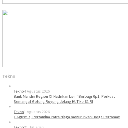
Tekno
Tekno
4 Agustus 2026
Bank Mandiri Region XII Hadirkan Livin’ Berbagi Rp1, Perkuat
Semangat Gotong Royong Jelang HUT ke-81 RI
Tekno
1 Agustus 2026
1 Agustus, Pertamina Patra Niaga menurunkan Harga Pertamax
Tekno
21 Juli 2026