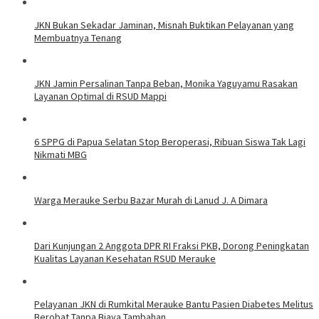
JKN Bukan Sekadar Jaminan, Misnah Buktikan Pelayanan yang
Membuatnya Tenang
JKN Jamin Persalinan Tanpa Beban, Monika Yaguyamu Rasakan
Layanan Optimal di RSUD Mappi
6 SPPG di Papua Selatan Stop Beroperasi, Ribuan Siswa Tak Lagi
Nikmati MBG
Warga Merauke Serbu Bazar Murah di Lanud J. A Dimara
Dari Kunjungan 2 Anggota DPR RI Fraksi PKB, Dorong Peningkatan
Kualitas Layanan Kesehatan RSUD Merauke
Pelayanan JKN di Rumkital Merauke Bantu Pasien Diabetes Melitus
Berobat Tanpa Biaya Tambahan