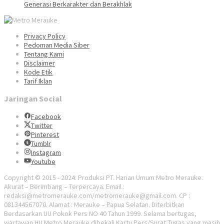
Generasi Berkarakter dan Berakhlak
Privacy Policy
Pedoman Media Siber
Tentang Kami
Disclaimer
Kode Etik
Tarif Iklan
Jaringan Social
Facebook
Twitter
Pinterest
Tumblr
Instagram
Youtube
Copyright © 2015 - 2024. Produksi PT. Harian Umum Metro Merauke.
Akurat – Berimbang – Terpercaya. Email :
redaksi@metromerauke.com/metromerauke@gmail.com. CP :
081344567070. Alamat : Merauke – Papua Selatan. Diterbitkan
Berdasarkan UU Pokok Pers NO 40 Tahun 1999. Selama bertugas,
wartawan HU Metro Merauke dibekali Kartu Pers/Surat Tugas yang masih