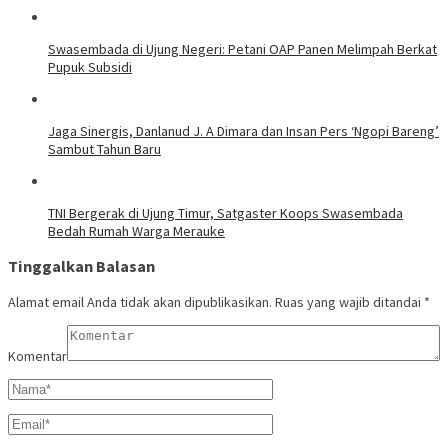
Swasembada di Ujung Negeri: Petani OAP Panen Melimpah Berkat
Pupuk Subsidi
Jaga Sinergis, Danlanud J. A Dimara dan Insan Pers ‘Ngopi Bareng’
Sambut Tahun Baru
TNI Bergerak di Ujung Timur, Satgaster Koops Swasembada
Bedah Rumah Warga Merauke
Tinggalkan Balasan
Alamat email Anda tidak akan dipublikasikan.
Ruas yang wajib ditandai
*
Komentar