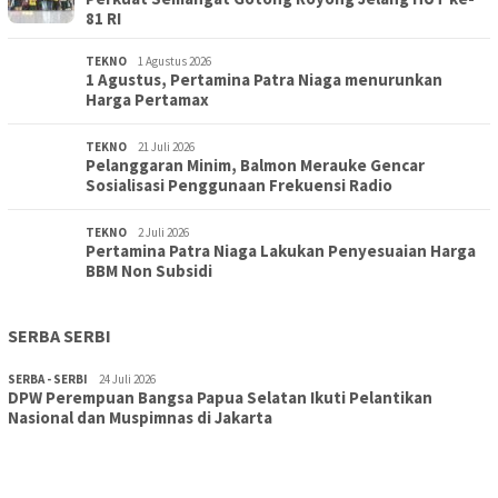
81 RI
TEKNO
1 Agustus 2026
1 Agustus, Pertamina Patra Niaga menurunkan
Harga Pertamax
TEKNO
21 Juli 2026
Pelanggaran Minim, Balmon Merauke Gencar
Sosialisasi Penggunaan Frekuensi Radio
TEKNO
2 Juli 2026
Pertamina Patra Niaga Lakukan Penyesuaian Harga
BBM Non Subsidi
SERBA SERBI
SERBA - SERBI
24 Juli 2026
DPW Perempuan Bangsa Papua Selatan Ikuti Pelantikan
TOPIK
30 Juli 2026
Nasional dan Muspimnas di Jakarta
Wujudkan Sekolah Adiwiyata:SD Inpres Polder Merauke
Gandeng TNI-Polri Gelar Karya Bakti dan Kampanye…