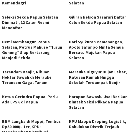
Kemendagri
Selatan
Seleksi Sekda Papua Selatan
Giliran Nelson Sasarari Daftar
Diminati, 12 Calon Resmi
Calon Sekda Papua Selatan
Mendaftar
Demi Membangun Papua
Dari Syukuran Pemenangan,
Selatan, Petrus Mahuse “Turun
Apolo Safanpo Minta Semua
Gunung” Siap Bertarung
Bersatu Majukan Papua
Menjadi Sekda
Selatan
Terendam Banjir, Ribuan
Merauke Diguyur Hujan Lebat,
Hektar Sawah di Merauke
Ratusan Rumah Hingga
Terancam Gagal Tanam
Sekolah Terdampak Banjir
Ketua Gerindra Papua: Perlu
Harapan Bawaslu Usai Berikan
Ada LPSK di Papua
Bimtek Saksi Pilkada Papua
Selatan
BBM Langka di Mappi, Tembus
KPU Mappi: Droping Logistik,
Rp50.000/Liter, KPU:
Dahulukan Distrik Terjauh