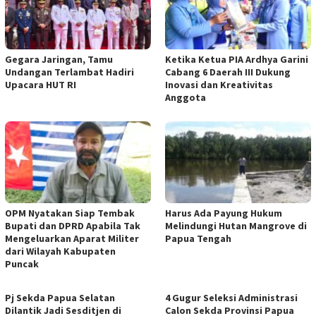
Gegara Jaringan, Tamu
Ketika Ketua PIA Ardhya Garini
Undangan Terlambat Hadiri
Cabang 6 Daerah III Dukung
Upacara HUT RI
Inovasi dan Kreativitas
Anggota
OPM Nyatakan Siap Tembak
Harus Ada Payung Hukum
Bupati dan DPRD Apabila Tak
Melindungi Hutan Mangrove di
Mengeluarkan Aparat Militer
Papua Tengah
dari Wilayah Kabupaten
Puncak
Pj Sekda Papua Selatan
4 Gugur Seleksi Administrasi
Dilantik Jadi Sesditjen di
Calon Sekda Provinsi Papua