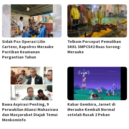
Sidak Pos Operasi Lilin
Telkom Percepat Pemulihan
Cartenz, Kapolres Merauke
SKKL SMPCS#2 Ruas Sorong-
Pastikan Keamanan
Merauke
Pergantian Tahun
Bawa Aspirasi Penting, 9
Kabar Gembira, Jarnet di
Perwakilan Aliansi Mahasiswa
Merauke Kembali Normal
dan Masyarakat Diajak Temui
setelah Rusak 2 Pekan
Menkominfo