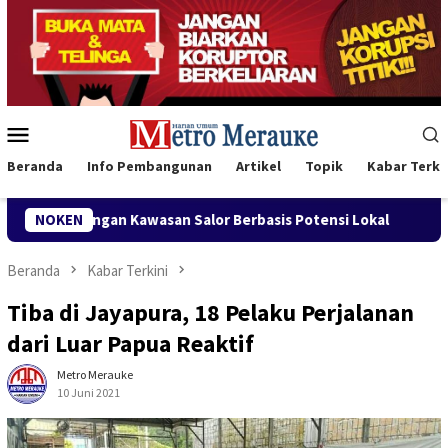
Loncat
ke
konten
Menu
Mobile
Beranda
Info Pembangunan
Artikel
Topik
Kabar Terki
wasan Salor Berbasis Potensi Lokal
NOKEN
Bank Mandiri Region 
Beranda
Kabar Terkini
Tiba di Jayapura, 18 Pelaku Perjalanan
dari Luar Papua Reaktif
Metro Merauke
10 Juni 2021