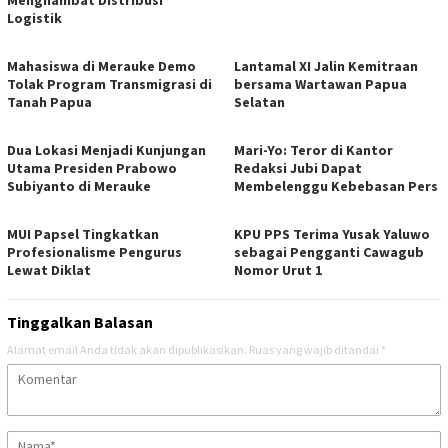
Menghambat Distribusi
Logistik
Mahasiswa di Merauke Demo
Lantamal XI Jalin Kemitraan
Tolak Program Transmigrasi di
bersama Wartawan Papua
Tanah Papua
Selatan
Dua Lokasi Menjadi Kunjungan
Mari-Yo: Teror di Kantor
Utama Presiden Prabowo
Redaksi Jubi Dapat
Subiyanto di Merauke
Membelenggu Kebebasan Pers
MUI Papsel Tingkatkan
KPU PPS Terima Yusak Yaluwo
Profesionalisme Pengurus
sebagai Pengganti Cawagub
Lewat Diklat
Nomor Urut 1
Tinggalkan Balasan
Alamat email Anda tidak akan dipublikasikan.
Ruas yang wajib ditandai
*