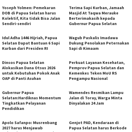
Yoseph Yolmen: Pemekaran
Terima Sapi Kurban, Jamaah
DOB di Papua Selatan harus
Masjid At Taqwa Merauke
Kolektif, Kita tidak Bisa Jalan
Berterimakasih kepada
Sendiri-sendiri
Gubernur Papua Selatan
Idul Adha 1446 Hijriah, Papua
Wagub Paskalis Imadawa
Selatan Dapat Bantuan 6 Sapi
Dukung Penolakan Peternakan
Kurban dari Presiden RI
Sapi di Kimaam
Dinsos Papua Selatan
Perkuat Layanan Kesehatan,
Alokasikan Dana Otsus 2026
Pemprov Papua Selatan dan
untuk Kebutuhan Pokok Anak
Kemenkes Teken MoU RS
OAP di Panti Asuhan
Pengampu Nasional
Gubernur Papua
Wamendes Resmikan Lampu
Selatan:Hardiknas Momentum
Jalan di Toray, Warga Minta
Tingkatkan Pelayanan
Dinyalakan 24 Jam
Pendidikan
Apolo Safanpo: Musrenbang
Genjot PAD, Kendaraan di
2027 harus Menjawab
Papua Selatan harus Berkode