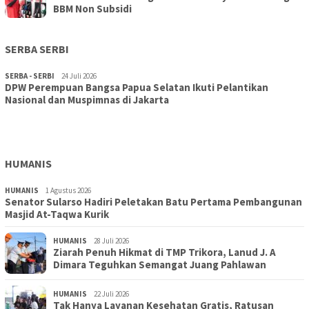
BBM Non Subsidi
SERBA SERBI
SERBA - SERBI
24 Juli 2026
DPW Perempuan Bangsa Papua Selatan Ikuti Pelantikan
TOPIK
30 Juli 2026
Nasional dan Muspimnas di Jakarta
Wujudkan Sekolah Adiwiyata:SD Inpres Polder Merauke
Gandeng TNI-Polri Gelar Karya Bakti dan Kampanye…
HUMANIS
HUMANIS
1 Agustus 2026
Senator Sularso Hadiri Peletakan Batu Pertama Pembangunan
Masjid At-Taqwa Kurik
HUMANIS
28 Juli 2026
Ziarah Penuh Hikmat di TMP Trikora, Lanud J. A
Dimara Teguhkan Semangat Juang Pahlawan
HUMANIS
22 Juli 2026
Tak Hanya Layanan Kesehatan Gratis, Ratusan