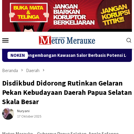
Loncat
ke
konten
Menu
Mobile
bangan Kawasan Salor Berbasis Potensi Lokal
NOKEN
Bank Mandir
Beranda
Daerah
Disdikbud Didorong Rutinkan Gelaran
Pekan Kebudayaan Daerah Papua Selatan
Skala Besar
Nuryani
17 Oktober 2025
Metro Merauke – Gubernur Papua Selatan, Apolo Safanpo