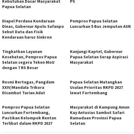
Kebutuhan Dasar Masyarakat
PS
Papua Selatan
Diapel Perdana Kendaraan
Pemprov Papua Selatan
Dinas, Gubernur Apolo Safanpo
Luncurkan 5 Bus Jemputan ASN
Sebut Data dan Fisik
Kendaraan harus Sinkron
Tingkatkan Layanan
Kunjungi Kaptel, Gubernur
Kesehatan, Pemprov Papua
Papua Selatan Serap Aspirasi
Selatan segera Teken MoU
Masyarakat
dengan 7 RS Besar
Resmi Bertugas, Pangdam
Papua Selatan Matangkan
XXIV/Mandala Trikora
Usulan Prioritas RKPD 2027
Disambut Tarian Adat
lewat Fortembang
Pemprov Papua Selatan
Masyarakat di Kampung Amun
Luncurkan Fortembang,
Kay Antusias Sambut Safari
Pastikan Kelompok Rentan
Ramadaan Provinsi Papua
Terlibat dalam RKPD 2027
Selatan