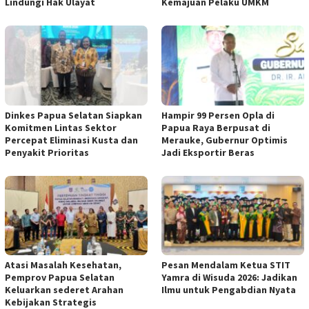
Lindungi Hak Ulayat
Kemajuan Pelaku UMKM
Dinkes Papua Selatan Siapkan
Hampir 99 Persen Opla di
Komitmen Lintas Sektor
Papua Raya Berpusat di
Percepat Eliminasi Kusta dan
Merauke, Gubernur Optimis
Penyakit Prioritas
Jadi Eksportir Beras
Atasi Masalah Kesehatan,
Pesan Mendalam Ketua STIT
Pemprov Papua Selatan
Yamra di Wisuda 2026: Jadikan
Keluarkan sederet Arahan
Ilmu untuk Pengabdian Nyata
Kebijakan Strategis