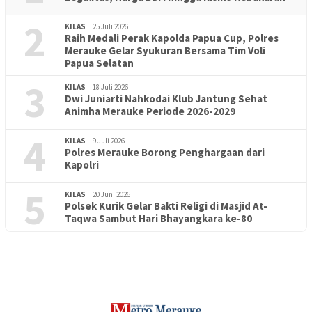
2
KILAS
25 Juli 2026
Raih Medali Perak Kapolda Papua Cup, Polres
Merauke Gelar Syukuran Bersama Tim Voli
Papua Selatan
3
KILAS
18 Juli 2026
Dwi Juniarti Nahkodai Klub Jantung Sehat
Animha Merauke Periode 2026-2029
4
KILAS
9 Juli 2026
Polres Merauke Borong Penghargaan dari
Kapolri
5
KILAS
20 Juni 2026
Polsek Kurik Gelar Bakti Religi di Masjid At-
PENDIDIKAN
18 Juni 2026
Taqwa Sambut Hari Bhayangkara ke-80
Lepas Puluhan Peserta Didik, TK Yapis 2 Merauke Siapkan
Generasi Berkarakter dan Berakhlak