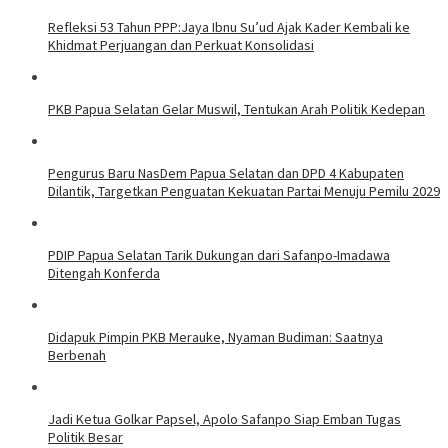
Refleksi 53 Tahun PPP:Jaya Ibnu Su’ud Ajak Kader Kembali ke
Khidmat Perjuangan dan Perkuat Konsolidasi
PKB Papua Selatan Gelar Muswil, Tentukan Arah Politik Kedepan
Pengurus Baru NasDem Papua Selatan dan DPD 4 Kabupaten
Dilantik, Targetkan Penguatan Kekuatan Partai Menuju Pemilu 2029
PDIP Papua Selatan Tarik Dukungan dari Safanpo-Imadawa
Ditengah Konferda
Didapuk Pimpin PKB Merauke, Nyaman Budiman: Saatnya
Berbenah
Jadi Ketua Golkar Papsel, Apolo Safanpo Siap Emban Tugas
Politik Besar