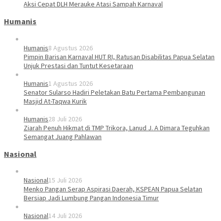
Aksi Cepat DLH Merauke Atasi Sampah Karnaval
Humanis
Humanis
8 Agustus 2026
Pimpin Barisan Karnaval HUT RI, Ratusan Disabilitas Papua Selatan
Unjuk Prestasi dan Tuntut Kesetaraan
Humanis
1 Agustus 2026
Senator Sularso Hadiri Peletakan Batu Pertama Pembangunan
Masjid At-Taqwa Kurik
Humanis
28 Juli 2026
Ziarah Penuh Hikmat di TMP Trikora, Lanud J. A Dimara Teguhkan
Semangat Juang Pahlawan
Nasional
Nasional
15 Juli 2026
Menko Pangan Serap Aspirasi Daerah, KSPEAN Papua Selatan
Bersiap Jadi Lumbung Pangan Indonesia Timur
Nasional
14 Juli 2026