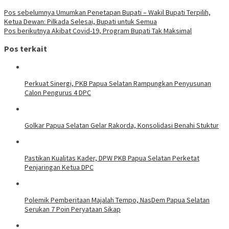
Navigasi
Pos sebelumnya
Umumkan Penetapan Bupati – Wakil Bupati Terpilih,
Ketua Dewan: Pilkada Selesai, Bupati untuk Semua
pos
Pos berikutnya
Akibat Covid-19, Program Bupati Tak Maksimal
Pos terkait
Perkuat Sinergi, PKB Papua Selatan Rampungkan Penyusunan
Calon Pengurus 4 DPC
Golkar Papua Selatan Gelar Rakorda, Konsolidasi Benahi Stuktur
Pastikan Kualitas Kader, DPW PKB Papua Selatan Perketat
Penjaringan Ketua DPC
Polemik Pemberitaan Majalah Tempo, NasDem Papua Selatan
Serukan 7 Poin Peryataan Sikap