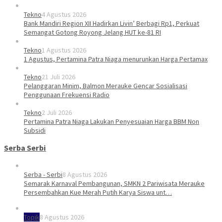
Tekno
4 Agustus 2026
Bank Mandiri Region XII Hadirkan Livin’ Berbagi Rp1, Perkuat
Semangat Gotong Royong Jelang HUT ke-81 RI
Tekno
1 Agustus 2026
1 Agustus, Pertamina Patra Niaga menurunkan Harga Pertamax
Tekno
21 Juli 2026
Pelanggaran Minim, Balmon Merauke Gencar Sosialisasi
Penggunaan Frekuensi Radio
Tekno
2 Juli 2026
Pertamina Patra Niaga Lakukan Penyesuaian Harga BBM Non
Subsidi
Serba Serbi
Serba - Serbi
8 Agustus 2026
Semarak Karnaval Pembangunan, SMKN 2 Pariwisata Merauke
Persembahkan Kue Merah Putih Karya Siswa unt…
Topik
8 Agustus 2026