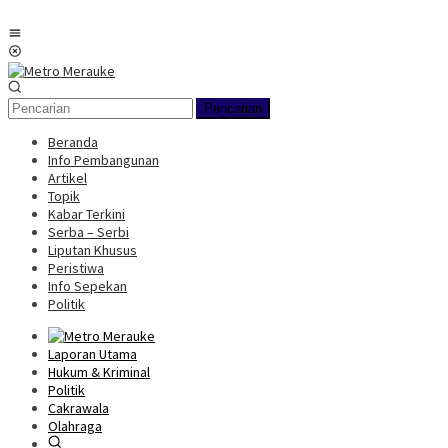
Loncat
ke
Menu
konten
Mobile
Pencarian
Beranda
Info Pembangunan
Artikel
Topik
Kabar Terkini
Serba – Serbi
Liputan Khusus
Peristiwa
Info Sepekan
Politik
Laporan Utama
Hukum & Kriminal
Politik
Cakrawala
Olahraga