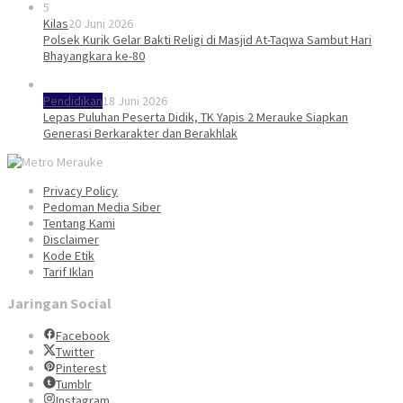
5
Kilas
20 Juni 2026
Polsek Kurik Gelar Bakti Religi di Masjid At-Taqwa Sambut Hari
Bhayangkara ke-80
Pendidikan
18 Juni 2026
Lepas Puluhan Peserta Didik, TK Yapis 2 Merauke Siapkan
Generasi Berkarakter dan Berakhlak
Privacy Policy
Pedoman Media Siber
Tentang Kami
Disclaimer
Kode Etik
Tarif Iklan
Jaringan Social
Facebook
Twitter
Pinterest
Tumblr
Instagram