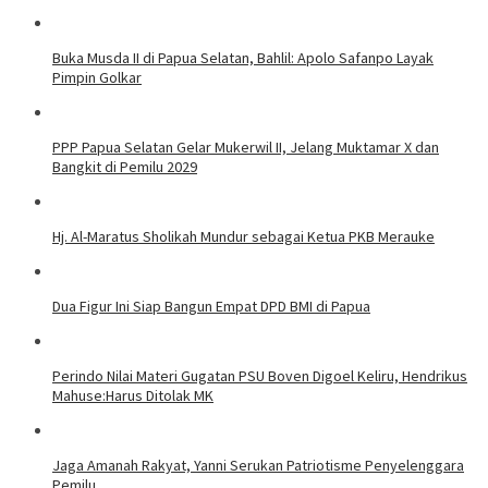
Buka Musda II di Papua Selatan, Bahlil: Apolo Safanpo Layak
Pimpin Golkar
PPP Papua Selatan Gelar Mukerwil II, Jelang Muktamar X dan
Bangkit di Pemilu 2029
Hj. Al-Maratus Sholikah Mundur sebagai Ketua PKB Merauke
Dua Figur Ini Siap Bangun Empat DPD BMI di Papua
Perindo Nilai Materi Gugatan PSU Boven Digoel Keliru, Hendrikus
Mahuse:Harus Ditolak MK
Jaga Amanah Rakyat, Yanni Serukan Patriotisme Penyelenggara
Pemilu