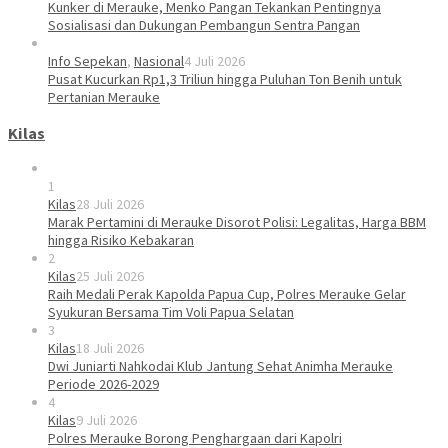
Kunker di Merauke, Menko Pangan Tekankan Pentingnya
Sosialisasi dan Dukungan Pembangun Sentra Pangan
Info Sepekan
,
Nasional
4 Juli 2026
Pusat Kucurkan Rp1,3 Triliun hingga Puluhan Ton Benih untuk
Pertanian Merauke
Kilas
1
Kilas
28 Juli 2026
Marak Pertamini di Merauke Disorot Polisi: Legalitas, Harga BBM
hingga Risiko Kebakaran
2
Kilas
25 Juli 2026
Raih Medali Perak Kapolda Papua Cup, Polres Merauke Gelar
Syukuran Bersama Tim Voli Papua Selatan
3
Kilas
18 Juli 2026
Dwi Juniarti Nahkodai Klub Jantung Sehat Animha Merauke
Periode 2026-2029
4
Kilas
9 Juli 2026
Polres Merauke Borong Penghargaan dari Kapolri