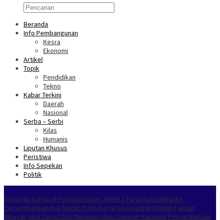
Beranda
Info Pembangunan
Kesra
Ekonomi
Artikel
Topik
Pendidikan
Tekno
Kabar Terkini
Daerah
Nasional
Serba – Serbi
Kilas
Humanis
Liputan Khusus
Peristiwa
Info Sepekan
Politik
NOKEN
Semarak Karnaval Pembangunan, SMKN 2 Pariwisata Merauke
Persembahkan Kue Merah Putih Karya Siswa untuk Wabup Fauzun
Nihayah
Aksi Cepat DLH Merauke Atasi Sampah Karnaval
Pimpin Barisan