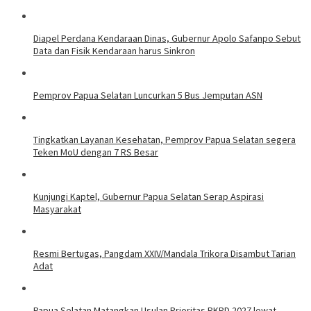
Diapel Perdana Kendaraan Dinas, Gubernur Apolo Safanpo Sebut
Data dan Fisik Kendaraan harus Sinkron
Pemprov Papua Selatan Luncurkan 5 Bus Jemputan ASN
Tingkatkan Layanan Kesehatan, Pemprov Papua Selatan segera
Teken MoU dengan 7 RS Besar
Kunjungi Kaptel, Gubernur Papua Selatan Serap Aspirasi
Masyarakat
Resmi Bertugas, Pangdam XXIV/Mandala Trikora Disambut Tarian
Adat
Papua Selatan Matangkan Usulan Prioritas RKPD 2027 lewat