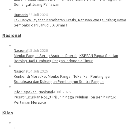
Semangat Juang Pahlawan
Humanis
22 Juli 2026
Tak Hanya Layanan Kesehatan Gratis, Ratusan Warga Pulang Bawa
Sembako dari Lanud J.A Dimara
Nasional
Nasional
15 Juli 2026
Menko Pangan Serap Aspirasi Daerah, KSPEAN Papua Selatan
Bersiap Jadi Lumbung Pangan Indonesia Timur
Nasional
14 Juli 2026
Kunker di Merauke, Menko Pangan Tekankan Pentingnya
Sosialisasi dan Dukungan Pembangun Sentra Pangan
Info Sepekan
,
Nasional
4 Juli 2026
Pusat Kucurkan Rp1,3 Triliun hingga Puluhan Ton Benih untuk
Pertanian Merauke
Kilas
1