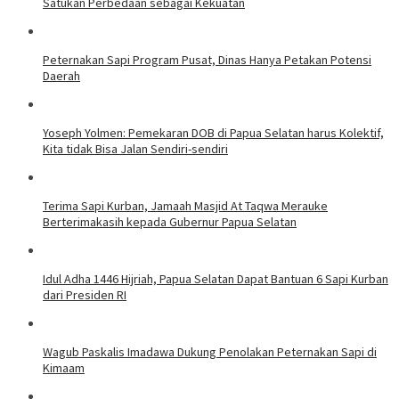
Satukan Perbedaan sebagai Kekuatan
Peternakan Sapi Program Pusat, Dinas Hanya Petakan Potensi
Daerah
Yoseph Yolmen: Pemekaran DOB di Papua Selatan harus Kolektif,
Kita tidak Bisa Jalan Sendiri-sendiri
Terima Sapi Kurban, Jamaah Masjid At Taqwa Merauke
Berterimakasih kepada Gubernur Papua Selatan
Idul Adha 1446 Hijriah, Papua Selatan Dapat Bantuan 6 Sapi Kurban
dari Presiden RI
Wagub Paskalis Imadawa Dukung Penolakan Peternakan Sapi di
Kimaam