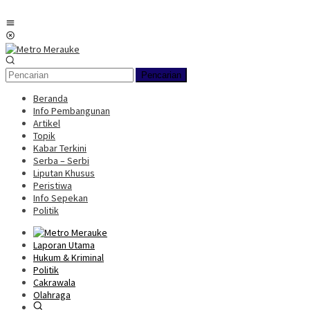
Loncat
ke
Menu
konten
Mobile
Pencarian
Beranda
Info Pembangunan
Artikel
Topik
Kabar Terkini
Serba – Serbi
Liputan Khusus
Peristiwa
Info Sepekan
Politik
Laporan Utama
Hukum & Kriminal
Politik
Cakrawala
Olahraga