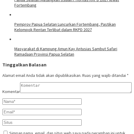
Fortembang
Pemprov Papua Selatan Luncurkan Fortembang, Pastikan
Kelompok Rentan Terlibat dalam RKPD 2027
Masyarakat di Kampung Amun Kay Antusias Sambut Safari
Ramadaan Provinsi Papua Selatan
Tinggalkan Balasan
Alamat email Anda tidak akan dipublikasikan.
Ruas yang wajib ditandai
*
Komentar
Simpan nama, email, dan situs web saya pada peramban ini untuk