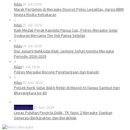
Kilas
28 Juli 2026
Marak Pertamini di Merauke Disorot Polisi: Legalitas, Harga BBM
hingga Risiko Kebakaran
2
Kilas
25 Juli 2026
Raih Medali Perak Kapolda Papua Cup, Polres Merauke Gelar
Syukuran Bersama Tim Voli Papua Selatan
3
Kilas
18 Juli 2026
Dwi Juniarti Nahkodai Klub Jantung Sehat Animha Merauke
Periode 2026-2029
4
Kilas
9 Juli 2026
Polres Merauke Borong Penghargaan dari Kapolri
5
Kilas
20 Juni 2026
Polsek Kurik Gelar Bakti Religi di Masjid At-Taqwa Sambut Hari
Bhayangkara ke-80
Pendidikan
18 Juni 2026
Lepas Puluhan Peserta Didik, TK Yapis 2 Merauke Siapkan
Generasi Berkarakter dan Berakhlak