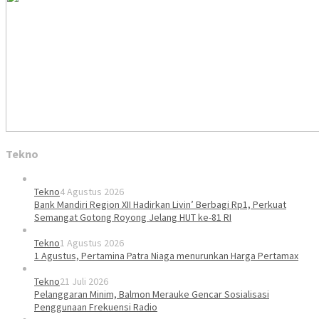
Tekno
Tekno
4 Agustus 2026
Bank Mandiri Region XII Hadirkan Livin’ Berbagi Rp1, Perkuat
Semangat Gotong Royong Jelang HUT ke-81 RI
Tekno
1 Agustus 2026
1 Agustus, Pertamina Patra Niaga menurunkan Harga Pertamax
Tekno
21 Juli 2026
Pelanggaran Minim, Balmon Merauke Gencar Sosialisasi
Penggunaan Frekuensi Radio