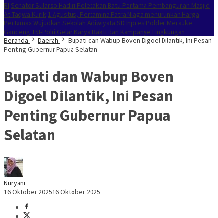
RI
Senator Sularso Hadiri Peletakan Batu Pertama Pembangunan Masjid
At-Taqwa Kurik
1 Agustus, Pertamina Patra Niaga menurunkan Harga
Pertamax
Wujudkan Sekolah Adiwiyata:SD Inpres Polder Merauke
Gandeng TNI-Polri Gelar Karya Bakti dan Kampanye Lingkungan
Beranda
Daerah
Bupati dan Wabup Boven Digoel Dilantik, Ini Pesan
Penting Gubernur Papua Selatan
Bupati dan Wabup Boven
Digoel Dilantik, Ini Pesan
Penting Gubernur Papua
Selatan
Nuryani
16 Oktober 2025
16 Oktober 2025