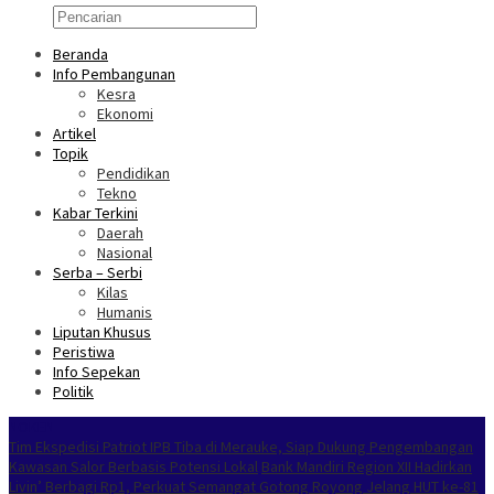
Beranda
Info Pembangunan
Kesra
Ekonomi
Artikel
Topik
Pendidikan
Tekno
Kabar Terkini
Daerah
Nasional
Serba – Serbi
Kilas
Humanis
Liputan Khusus
Peristiwa
Info Sepekan
Politik
NOKEN
Tim Ekspedisi Patriot IPB Tiba di Merauke, Siap Dukung Pengembangan
Kawasan Salor Berbasis Potensi Lokal
Bank Mandiri Region XII Hadirkan
Livin’ Berbagi Rp1, Perkuat Semangat Gotong Royong Jelang HUT ke-81