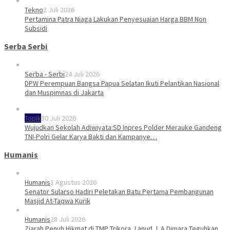
Tekno
2 Juli 2026
Pertamina Patra Niaga Lakukan Penyesuaian Harga BBM Non
Subsidi
Serba Serbi
Serba - Serbi
24 Juli 2026
DPW Perempuan Bangsa Papua Selatan Ikuti Pelantikan Nasional
dan Muspimnas di Jakarta
Topik
30 Juli 2026
Wujudkan Sekolah Adiwiyata:SD Inpres Polder Merauke Gandeng
TNI-Polri Gelar Karya Bakti dan Kampanye…
Humanis
Humanis
1 Agustus 2026
Senator Sularso Hadiri Peletakan Batu Pertama Pembangunan
Masjid At-Taqwa Kurik
Humanis
28 Juli 2026
Ziarah Penuh Hikmat di TMP Trikora, Lanud J. A Dimara Teguhkan