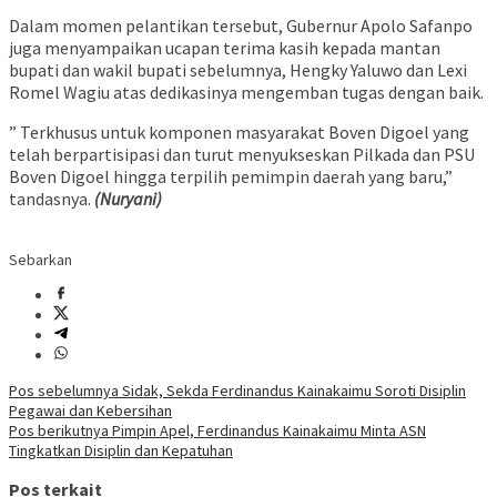
Dalam momen pelantikan tersebut, Gubernur Apolo Safanpo
juga menyampaikan ucapan terima kasih kepada mantan
bupati dan wakil bupati sebelumnya, Hengky Yaluwo dan Lexi
Romel Wagiu atas dedikasinya mengemban tugas dengan baik.
” Terkhusus untuk komponen masyarakat Boven Digoel yang
telah berpartisipasi dan turut menyukseskan Pilkada dan PSU
Boven Digoel hingga terpilih pemimpin daerah yang baru,”
tandasnya.
(Nuryani)
Sebarkan
Navigasi
Pos sebelumnya
Sidak, Sekda Ferdinandus Kainakaimu Soroti Disiplin
Pegawai dan Kebersihan
pos
Pos berikutnya
Pimpin Apel, Ferdinandus Kainakaimu Minta ASN
Tingkatkan Disiplin dan Kepatuhan
Pos terkait